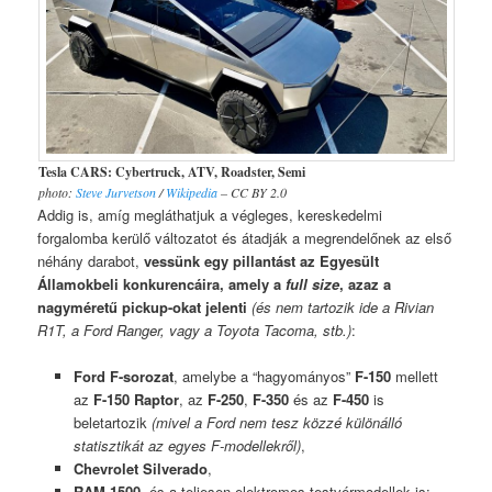
Tesla CARS: Cybertruck, ATV, Roadster, Semi
photo:
Steve Jurvetson
/
Wikipedia
– CC BY 2.0
Addig is, amíg megláthatjuk a végleges, kereskedelmi
forgalomba kerülő változatot és átadják a megrendelőnek az első
néhány darabot,
vessünk egy pillantást az Egyesült
Államokbeli konkurencáira, amely a
full size
, azaz a
nagyméretű pickup-okat jelenti
(és nem tartozik ide a Rivian
R1T, a Ford Ranger, vagy a Toyota Tacoma, stb.)
:
Ford F-sorozat
, amelybe a “hagyományos”
F-150
mellett
az
F-150 Raptor
, az
F-250
,
F-350
és az
F-450
is
beletartozik
(mivel a Ford nem tesz közzé különálló
statisztikát az egyes F-modellekről)
,
Chevrolet Silverado
,
RAM 1500
, és a teljesen elektromos testvérmodellek is: