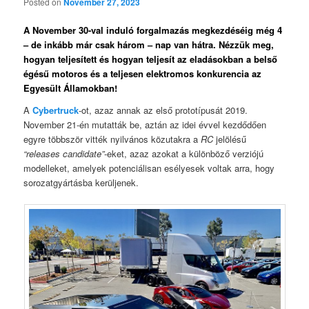
Posted on
November 27, 2023
A November 30-val induló forgalmazás megkezdéséig még 4
– de inkább már csak három – nap van hátra. Nézzük meg,
hogyan teljesített és hogyan teljesít az eladásokban a belső
égésű motoros és a teljesen elektromos konkurencia az
Egyesült Államokban!
A
Cybertruck
-ot, azaz annak az első prototípusát 2019.
November 21-én mutatták be, aztán az idei évvel kezdődően
egyre többször vitték nyilvános közutakra a
RC
jelölésű
“releases candidate”
-eket, azaz azokat a különböző verziójú
modelleket, amelyek potenciálisan esélyesek voltak arra, hogy
sorozatgyártásba kerüljenek.