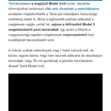
Természetesen
a megújult Model 3-ról
szóló, részletes
információkat tartalmazó
cikk már olvasható a weboldalukon
,
amelyben megtekinthetők a Tesla pár másodperc hosszúságú
marketing videói is. Mivel a legfrissebb podcast adásukat a
megjelenés napján vették fel,
sajnos a felfrissített Model 3
megérkezéséről pont lemaradtak
, így aztán a főtéma a
magyarországi napelem-tulajdonosok
megszopatásáról
havi
szaldójának bevezetéséről szól.
A srácok szóbeli véleményére meg 1 hetet várnunk kell, de
biztos vagyok benne, hogy nem lesznek adósaink és részletesen
elmondják, hogy Ők mit gondolnak a jelentős frissítéseken
átesett Tesla Model 3-ról.