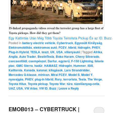
IS-linked propaganda videos reveal the terrorist group has a large fleet of
Toyota pickups. How did they get them?
Egy Kattintás Után Még Több Toyota Terrorista Pickup És az ID. Buz
Posted in
battery electric vehicle
,
Cybertruck
,
Egyesült Királyság
,
Elektromobilitás
,
elektromos autó
,
FCEV
,
hibrid
,
hidrogén
,
PHEV
,
Plug-in Hybrid
,
TESLA
,
teszt
,
UK
,
USA
,
villanyautó
|
Tagged
Afrika
,
Anglia
,
Auto Trader
,
BestInTesla
,
Boko Haram
,
Chevy Silverado
,
csecsenföldi
,
csempészet
,
Darfur
,
egyterű
,
F-150 Lightning
,
fekete
piac
,
GMC Sierra
,
hadúr
,
HAMASZ
,
Hidrogén
,
Hummer
,
ISIS
,
Kalifornia
,
Kanada
,
katonai
,
kifogások
,
Lars Strandridder
,
Mercedes G-klasse
,
minivan
,
Mirai FCEV
,
Model S
,
Model Y
,
nyavajgás
,
PHEV
,
plug-in hibrid
,
Rory
,
terrorista
,
Tesla
,
The Verge
,
Toyota Hilux
,
Toyota pickup
,
Toyota War
,
túra
,
tüzelőanyag-cella
,
UAZ
,
USA
,
VW Atlas
,
VW ID. Buzz
|
Leave a Reply
EMOB013 – CYBERTRUCK |