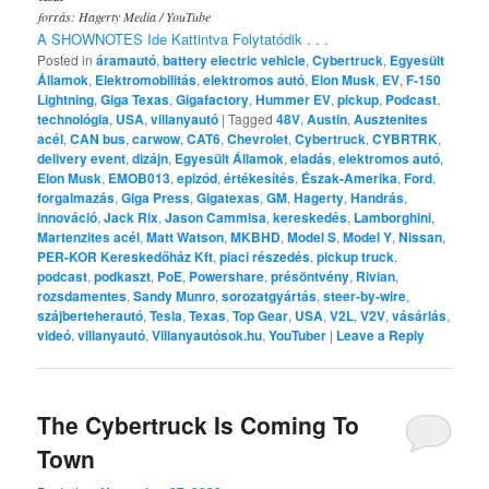
forrás: Hagerty Media / YouTube
A SHOWNOTES Ide Kattintva Folytatódik . . .
Posted in
áramautó
,
battery electric vehicle
,
Cybertruck
,
Egyesült
Államok
,
Elektromobilitás
,
elektromos autó
,
Elon Musk
,
EV
,
F-150
Lightning
,
Giga Texas
,
Gigafactory
,
Hummer EV
,
pickup
,
Podcast
,
technológia
,
USA
,
villanyautó
|
Tagged
48V
,
Austin
,
Ausztenites
acél
,
CAN bus
,
carwow
,
CAT6
,
Chevrolet
,
Cybertruck
,
CYBRTRK
,
delivery event
,
dizájn
,
Egyesült Államok
,
eladás
,
elektromos autó
,
Elon Musk
,
EMOB013
,
epizód
,
értékesítés
,
Észak-Amerika
,
Ford
,
forgalmazás
,
Giga Press
,
Gigatexas
,
GM
,
Hagerty
,
Handrás
,
innováció
,
Jack Rix
,
Jason Cammisa
,
kereskedés
,
Lamborghini
,
Martenzites acél
,
Matt Watson
,
MKBHD
,
Model S
,
Model Y
,
Nissan
,
PER-KOR Kereskedőház Kft
,
piaci részedés
,
pickup truck
,
podcast
,
podkaszt
,
PoE
,
Powershare
,
présöntvény
,
Rivian
,
rozsdamentes
,
Sandy Munro
,
sorozatgyártás
,
steer-by-wire
,
szájberteherautó
,
Tesla
,
Texas
,
Top Gear
,
USA
,
V2L
,
V2V
,
vásárlás
,
videó
,
villanyautó
,
Villanyautósok.hu
,
YouTuber
|
Leave a Reply
The Cybertruck Is Coming To
Town