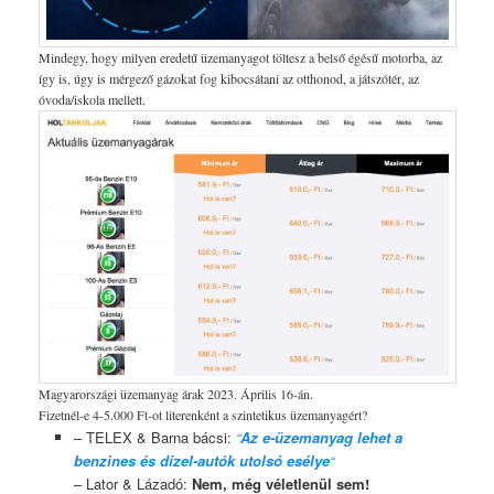
Mindegy, hogy milyen eredetű üzemanyagot töltesz a belső égésű motorba, az
így is, úgy is mérgező gázokat fog kibocsátani az otthonod, a játszótér, az
óvoda/iskola mellett.
Magyarországi üzemanyag árak 2023. Április 16-án.
Fizetnél-e 4-5.000 Ft-ot literenként a szintetikus üzemanyagért?
– TELEX & Barna bácsi:
“
Az e-üzemanyag lehet a
benzines és dízel-autók utolsó esélye
“
– Lator & Lázadó:
Nem, még véletlenül sem!