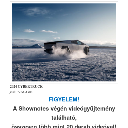
2024 CYBERTRUCK
fotó: TESLA Inc.
FIGYELEM!
A Shownotes végén videógyűjtemény
található,
összesen több mint 20 darab videóval!