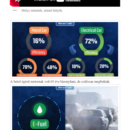
Hülye németek, német hülyék.
A belső égésű motornak volt 65 éve bizonyítani, de csúfosan megbuktak.