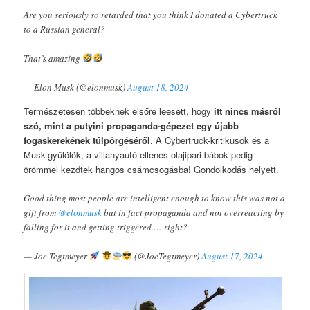
Are you seriously so retarded that you think I donated a Cybertruck
to a Russian general?
That’s amazing
— Elon Musk (@elonmusk)
August 18, 2024
Természetesen többeknek elsőre leesett, hogy
itt nincs másról
szó, mint a putyini propaganda-gépezet egy újabb
fogaskerekének túlpörgéséről
. A Cybertruck-kritikusok és a
Musk-gyűlölök, a villanyautó-ellenes olajipari bábok pedig
örömmel kezdtek hangos csámcsogásba! Gondolkodás helyett.
Good thing most people are intelligent enough to know this was not a
gift from
@elonmusk
but in fact propaganda and not overreacting by
falling for it and getting triggered … right?
— Joe Tegtmeyer
(@JoeTegtmeyer)
August 17, 2024