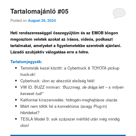
Tartalomajánló #05
Posted on
August 26, 2024
Heti rendszerességgel összegyűjtöm és az EMOB blogon
megosztom veletek azokat az írásos, videós, podkaszt
tartalmakat, amelyeket a figyelemetekbe szeretnék ajánlani.
Lázadó szubjektív válogatása erre a hétre.
Tartalomjegyzék:
Terroristák kezei között: a Cybertruck & TOYOTA pickup
truck-ok!
Cybertruck: úton az abszolút elsőség felé!
VW ID. BUZZ minivan:
“Buzzmeg, de drága lett – s milyen
keveset tud!”
Kaliforniai kínszenvedés: hidrogén-meghajtásos utazás
Miért nem töltik fel a konnektoros (avagy Plug-in)
hibrideket?
TESLA Model S: sok százezer mérföld után még mindig
úton!