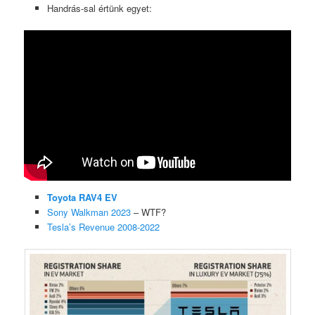
Handrás-sal értünk egyet:
Toyota RAV4 EV
Sony Walkman 2023
– WTF?
Tesla’s Revenue 2008-2022