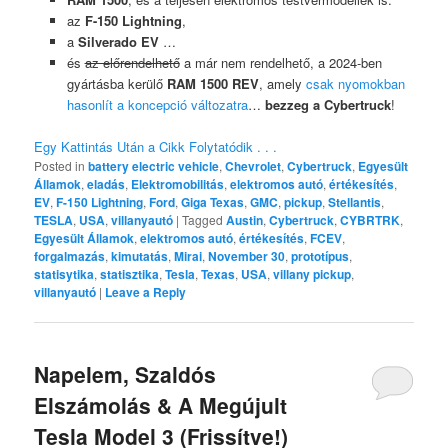
az
F-150 Lightning
,
a
Silverado EV
…
és
az előrendelhető
a már nem rendelhető, a 2024-ben
gyártásba kerülő
RAM 1500 REV
, amely
csak nyomokban
hasonlít a koncepció változatra
…
bezzeg a Cybertruck
!
Egy Kattintás Után a Cikk Folytatódik . . .
Posted in
battery electric vehicle
,
Chevrolet
,
Cybertruck
,
Egyesült
Államok
,
eladás
,
Elektromobilitás
,
elektromos autó
,
értékesítés
,
EV
,
F-150 Lightning
,
Ford
,
Giga Texas
,
GMC
,
pickup
,
Stellantis
,
TESLA
,
USA
,
villanyautó
|
Tagged
Austin
,
Cybertruck
,
CYBRTRK
,
Egyesült Államok
,
elektromos autó
,
értékesítés
,
FCEV
,
forgalmazás
,
kimutatás
,
Mirai
,
November 30
,
prototípus
,
statisytika
,
statisztika
,
Tesla
,
Texas
,
USA
,
villany pickup
,
villanyautó
|
Leave a Reply
Napelem, Szaldós
Elszámolás & A Megújult
Tesla Model 3 (Frissítve!)