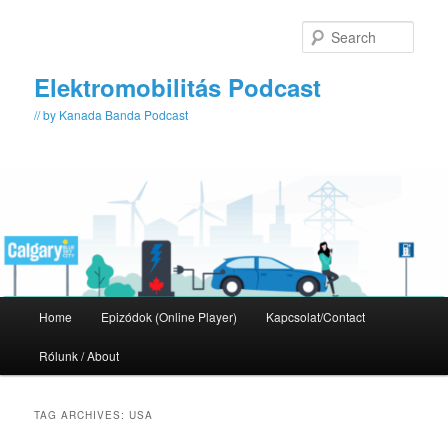
Skip
Skip
to
to
Sear
primary
secondary
content
content
Elektromobilitás Podcast
// by Kanada Banda Podcast
Main
Home
Epizódok (Online Player)
Kapcsolat/Contact
menu
Rólunk / About
TAG ARCHIVES:
USA