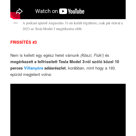
A podcast epizód Augusztus 31-én került rögzítésre, csak pár órával a
2023-as Tesla Model 3 megérkezése előtt.
FRISSÍTÉS #3
Nem is kellett egy egész hetet várnunk
(Köszi, Fiúk!)
és
megérkezett a felfrissített Tesla Model 3-ról szóló közel 10
perces
Villanyóra
adásrészlet
, korábban, mint hogy a 193.
epizód megjelent volna: