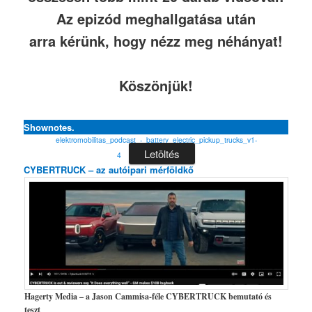
Az epizód meghallgatása után
arra kérünk, hogy nézz meg néhányat!
Köszönjük!
Shownotes.
elektromobilitas_podcast_-_battery_electric_pickup_trucks_v1-
Letöltés
4
CYBERTRUCK – az autóipari mérföldkő
Hagerty Media – a Jason Cammisa-féle CYBERTRUCK bemutató és
teszt