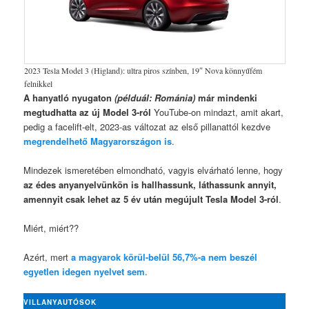
2023 Tesla Model 3 (Higland): ultra piros színben, 19″ Nova könnyűfém
felnikkel
A hanyatló nyugaton
(példuál: Románia)
már mindenki
megtudhatta
az új Model 3-ról
YouTube-on mindazt, amit akart,
pedig a facelift-elt, 2023-as változat az első pillanattól kezdve
megrendelhető Magyarországon is
.
Mindezek ismeretében elmondható, vagyis elvárható lenne, hogy
az édes anyanyelvünkön is hallhassunk, láthassunk annyit,
amennyit csak lehet az 5 év után megújult Tesla Model 3-ról
.
Miért, miért??
Azért, mert
a magyarok körül-belül 56,7%-a nem beszél
egyetlen idegen nyelvet sem
.
VILLANYAUTÓSOK