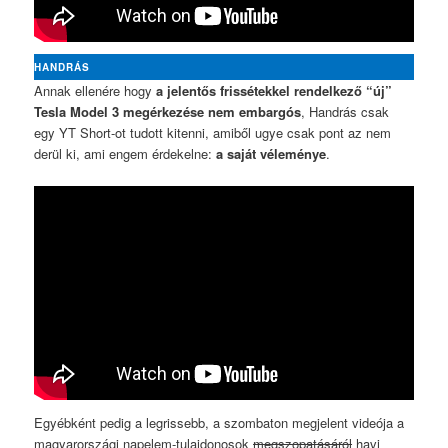
HANDRÁS
Annak ellenére hogy
a jelentős frissétekkel rendelkező “új”
Tesla Model 3 megérkezése nem embargós
, Handrás csak
egy YT Short-ot tudott kitenni, amiből ugye csak pont az nem
derül ki, ami engem érdekelne:
a saját véleménye
.
Egyébként pedig a legrissebb, a szombaton megjelent videója a
magyarországi napelem-tulajdonosok
megszopatásáról
havi