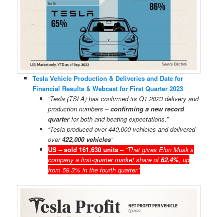
Tesla Vehicle Production & Deliveries and Date for
Financial Results & Webcast for First Quarter 2023
“Tesla (TSLA) has confirmed its Q1 2023 delivery and
production numbers –
confirming a new record
quarter
for both and beating expectations.”
“Tesla produced over 440,000 vehicles and delivered
over
422,000 vehicles
”
US – sold 161,630 units
–
“That gives Elon Musk’s
company a first-quarter market share of
62.4%
, up
from 59.3% in the fourth quarter.”