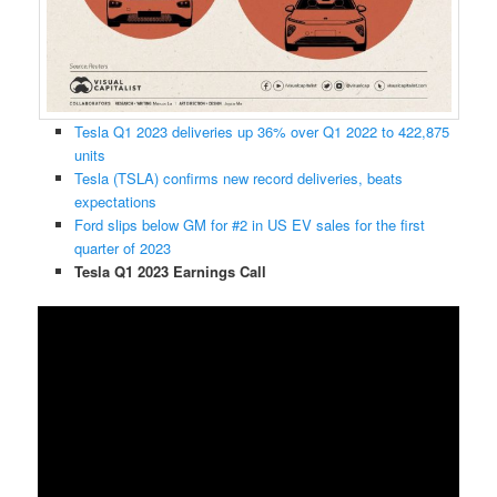
Tesla Q1 2023 deliveries up 36% over Q1 2022 to 422,875
units
Tesla (TSLA) confirms new record deliveries, beats
expectations
Ford slips below GM for #2 in US EV sales for the first
quarter of 2023
Tesla Q1 2023 Earnings Call