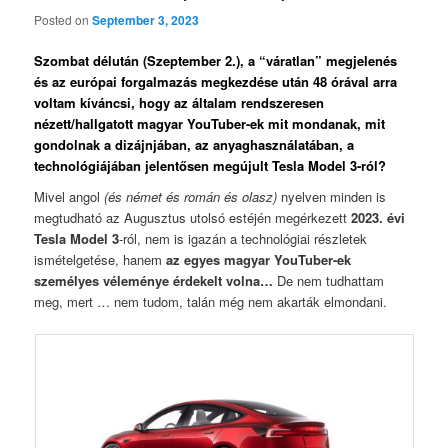
Posted on
September 3, 2023
Szombat délután (Szeptember 2.), a “váratlan” megjelenés
és az európai forgalmazás megkezdése után 48 órával arra
voltam kíváncsi, hogy az általam rendszeresen
nézett/hallgatott magyar YouTuber-ek mit mondanak, mit
gondolnak a dizájnjában, az anyaghasználatában, a
technológiájában jelentősen megújult Tesla Model 3-ról?
Mivel angol
(és német és román és olasz)
nyelven minden is
megtudható az Augusztus utolsó estéjén megérkezett
2023. évi
Tesla Model 3
-ról, nem is igazán a technológiai részletek
ismételgetése, hanem
az egyes magyar YouTuber-ek
személyes véleménye érdekelt volna…
De nem tudhattam
meg, mert … nem tudom, talán még nem akarták elmondani.