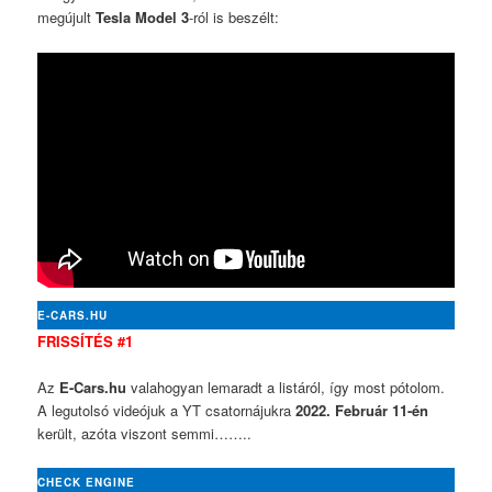
megújult
Tesla Model 3
-ról is beszélt:
E-CARS.HU
FRISSÍTÉS #1
Az
E-Cars.hu
valahogyan lemaradt a listáról, így most pótolom.
A legutolsó videójuk a YT csatornájukra
2022. Február 11-én
került, azóta viszont semmi……..
CHECK ENGINE