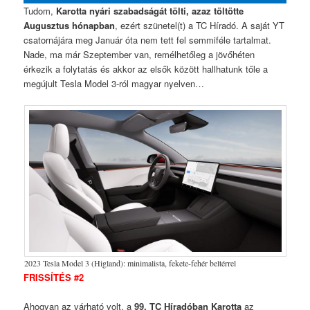
Tudom,
Karotta nyári szabadságát tölti, azaz töltötte
Augusztus hónapban
, ezért szünetel(t) a TC Híradó. A saját YT
csatornájára meg Január óta nem tett fel semmiféle tartalmat.
Nade, ma már Szeptember van, remélhetőleg a jövőhéten
érkezik a folytatás és akkor az elsők között hallhatunk tőle a
megújult Tesla Model 3-ról magyar nyelven…
2023 Tesla Model 3 (Higland): minimalista, fekete-fehér beltérrel
FRISSÍTÉS #2
Ahogyan az várható volt, a
99. TC Híradóban Karotta
az