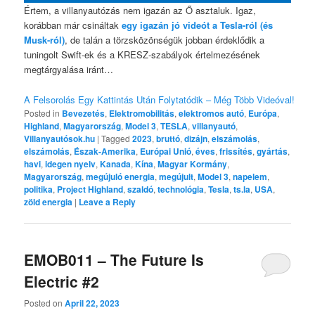
Értem, a villanyautózás nem igazán az Ő asztaluk. Igaz,
korábban már csináltak
egy igazán jó videót a Tesla-ról (és
Musk-ról)
, de talán a törzsközönségük jobban érdeklődik a
tuningolt Swift-ek és a KRESZ-szabályok értelmezésének
megtárgyalása iránt…
A Felsorolás Egy Kattintás Után Folytatódik – Még Több Videóval!
Posted in
Bevezetés
,
Elektromobilitás
,
elektromos autó
,
Európa
,
Highland
,
Magyarország
,
Model 3
,
TESLA
,
villanyautó
,
Villanyautósok.hu
|
Tagged
2023
,
bruttó
,
dizájn
,
elszámolás
,
elszámolás
,
Észak-Amerika
,
Európai Unió
,
éves
,
frissítés
,
gyártás
,
havi
,
idegen nyelv
,
Kanada
,
Kína
,
Magyar Kormány
,
Magyarország
,
megújuló energia
,
megújult
,
Model 3
,
napelem
,
politika
,
Project Highland
,
szaldó
,
technológia
,
Tesla
,
ts.la
,
USA
,
zöld energia
|
Leave a Reply
EMOB011 – The Future Is
Electric #2
Posted on
April 22, 2023