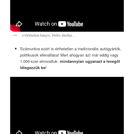
a történelem hangos, büdös darabja…
Számunkra ezért is érthetetlen a tradícionális autógyártók,
politikusok ellenállása! Mert ahogyan azt már eddig vagy
1.000-szer elmondtuk:
mindannyian ugyanazt a levegőt
lélegezzük be
!