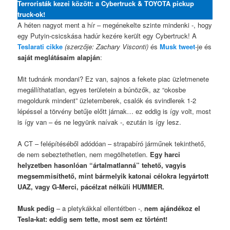
Terroristák kezei között: a Cybertruck & TOYOTA pickup
truck-ok!
A héten nagyot ment a hír – megénekelte szinte mindenki -, hogy
egy Putyin-csicskása hadúr kezére került egy Cybertruck! A
Teslarati cikke
(szerzője: Zachary Visconti)
és
Musk twee
t
-je és
saját meglátásaim alapján
:
Mit tudnánk mondani? Ez van, sajnos a fekete piac üzletmenete
megállíthatatlan, egyes területein a búnözők, az “okosbe
megoldunk mindent” üzletemberek, csalók és svindlerek 1-2
lépéssel a törvény betűje előtt járnak… ez eddig is így volt, most
is így van – és ne legyünk naívak -, ezután is így lesz.
A CT – felépítéséből adódóan – strapabíró járműnek tekinthető,
de nem sebeztethetlen, nem megölhetetlen.
Egy harci
helyzetben hasonlóan “ártalmatlanná” tehető, vagyis
megsemmisíthető, mint bármelyik katonai célokra legyártott
UAZ, vagy G-Merci, pácélzat nélküli HUMMER.
Musk pedig
– a pletykákkal ellentétben -,
nem ajándékoz el
Tesla-kat: eddig sem tette, most sem ez történt!