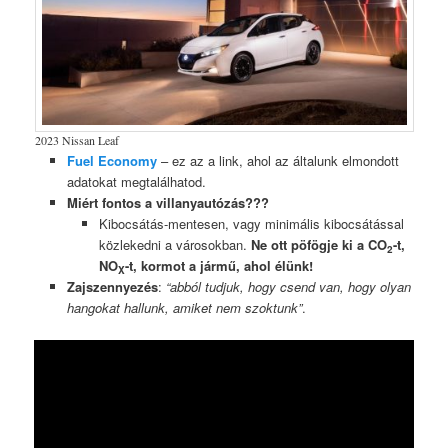
2023 Nissan Leaf
Fuel Economy
– ez az a link, ahol az általunk elmondott
adatokat megtalálhatod.
Miért fontos a villanyautózás???
Kibocsátás-mentesen, vagy minimális kibocsátással
közlekedni a városokban.
Ne ott pöfögje ki a CO
-t,
2
NO
-t, kormot a jármű, ahol élünk!
X
Zajszennyezés
:
“abból tudjuk, hogy csend van, hogy olyan
hangokat hallunk, amiket nem szoktunk”
.