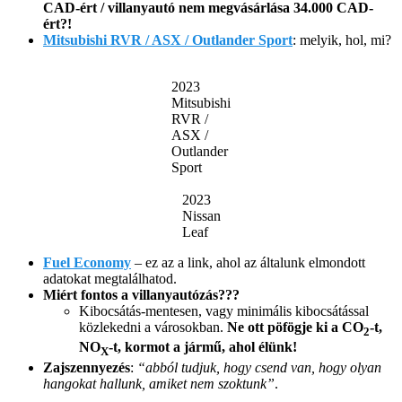
CAD-ért / villanyautó nem megvásárlása 34.000 CAD-
ért?!
Mitsubishi RVR / ASX / Outlander Sport
: melyik, hol, mi?
2023
Mitsubishi
RVR /
ASX /
Outlander
Sport
2023
Nissan
Leaf
Fuel Economy
– ez az a link, ahol az általunk elmondott
adatokat megtalálhatod.
Miért fontos a villanyautózás???
Kibocsátás-mentesen, vagy minimális kibocsátással
közlekedni a városokban.
Ne ott pöfögje ki a CO
-t,
2
NO
-t, kormot a jármű, ahol élünk!
X
Zajszennyezés
:
“abból tudjuk, hogy csend van, hogy olyan
hangokat hallunk, amiket nem szoktunk”
.