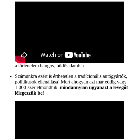
a történelem hangos, büdös darabja…
Számunkra ezért is érthetetlen a tradícionális autógyártók,
politikusok ellenállása! Mert ahogyan azt már eddig vagy
1.000-szer elmondtuk:
mindannyian ugyanazt a levegőt
lélegezzük be
!