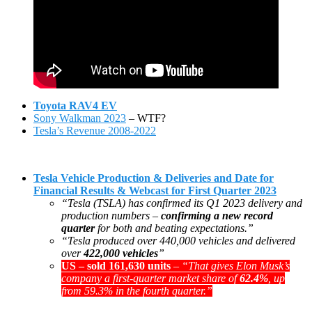
Toyota RAV4 EV
Sony Walkman 2023
– WTF?
Tesla’s Revenue 2008-2022
Tesla Vehicle Production & Deliveries and Date for
Financial Results & Webcast for First Quarter 2023
“Tesla (TSLA) has confirmed its Q1 2023 delivery and
production numbers –
confirming a new record
quarter
for both and beating expectations.”
“Tesla produced over 440,000 vehicles and delivered
over
422,000 vehicles
”
US – sold 161,630 units
–
“That gives Elon Musk’s
company a first-quarter market share of
62.4%
, up
from 59.3% in the fourth quarter.”