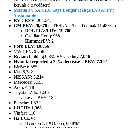
kérünk a tévedésért!
Mazda’s USA CEO Says Longer-Range EVs Aren’t
Sustainable
BYD BEV:
264,647
GM BEV: 20,670
(a TESLA US eladásainak 11,48%-a)
BOLT EV/EUV: 19.700
Cadillac Lyriq: 968
HummerEV: 2
Ford BEV: 10,866
VW BEV: 9,758
Rivian:
building 9,395 EVs, selling
7,946
Hyundai reported a 22% decrease – BEV: 7,592
BMW: 6,585
Kia: 6,242
NISSAN: 5,214
Mercedes: 5,053
Audi: 4,438
Toyota bZ4x: 1,698
Lexus BEV: 185
Porsche: 1,527
LUCID: 1,368
Vinfast: 110
H2-FCEV:
Hyundai NEXO: 65 (-60.8%)