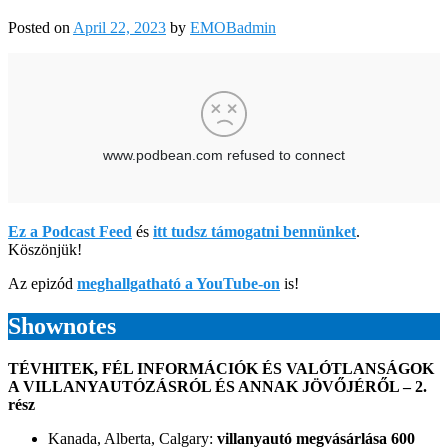
Posted on
April 22, 2023
by
EMOBadmin
Ez a Podcast Feed
és
itt tudsz támogatni bennünket
.
Köszönjük!
Az epizód
meghallgatható a YouTube-on
is!
Shownotes
TÉVHITEK, FÉL INFORMÁCIÓK ÉS VALÓTLANSÁGOK
A VILLANYAUTÓZÁSRÓL ÉS ANNAK JÖVŐJÉRŐL – 2.
rész
Kanada, Alberta, Calgary:
villanyautó megvásárlása 600