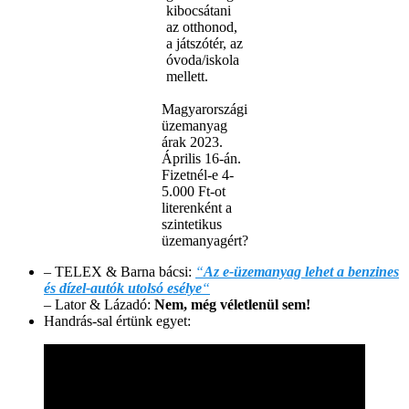
kibocsátani
az otthonod,
a játszótér, az
óvoda/iskola
mellett.
Magyarországi
üzemanyag
árak 2023.
Április 16-án.
Fizetnél-e 4-
5.000 Ft-ot
literenként a
szintetikus
üzemanyagért?
– TELEX & Barna bácsi:
“
Az e-üzemanyag lehet a benzines
és dízel-autók utolsó esélye
“
– Lator & Lázadó:
Nem, még véletlenül sem!
Handrás-sal értünk egyet: