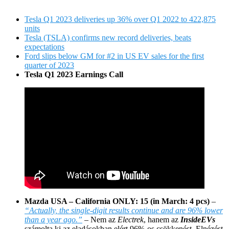
Tesla Q1 2023 deliveries up 36% over Q1 2022 to 422,875
units
Tesla (TSLA) confirms new record deliveries, beats
expectations
Ford slips below GM for #2 in US EV sales for the first
quarter of 2023
Tesla Q1 2023 Earnings Call
Mazda USA – California ONLY: 15 (in March: 4 pcs)
–
“Actually, the single-digit results continue and are 96% lower
than a year ago.”
– Nem az
Electrek
, hanem az
InsideEVs
számolta ki az eladásokban elért 96%-os csökkenést. Elnézést