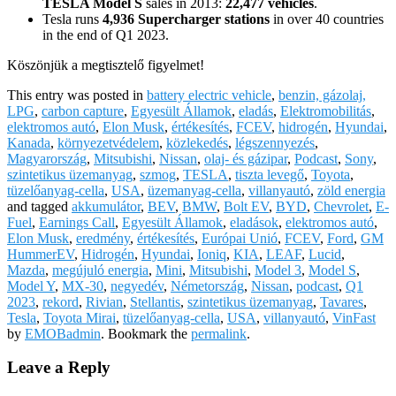
TESLA Model S
sales in 2013:
22,477 vehicles
.
Tesla runs
4,936 Supercharger stations
in over 40 countries
in the end of Q1 2023.
Köszönjük a megtisztelő figyelmet!
This entry was posted in
battery electric vehicle
,
benzin, gázolaj,
LPG
,
carbon capture
,
Egyesült Államok
,
eladás
,
Elektromobilitás
,
elektromos autó
,
Elon Musk
,
értékesítés
,
FCEV
,
hidrogén
,
Hyundai
,
Kanada
,
környezetvédelem
,
közlekedés
,
légszennyezés
,
Magyarország
,
Mitsubishi
,
Nissan
,
olaj- és gázipar
,
Podcast
,
Sony
,
szintetikus üzemanyag
,
szmog
,
TESLA
,
tiszta levegő
,
Toyota
,
tüzelőanyag-cella
,
USA
,
üzemanyag-cella
,
villanyautó
,
zöld energia
and tagged
akkumulátor
,
BEV
,
BMW
,
Bolt EV
,
BYD
,
Chevrolet
,
E-
Fuel
,
Earnings Call
,
Egyesült Államok
,
eladások
,
elektromos autó
,
Elon Musk
,
eredmény
,
értékesítés
,
Európai Unió
,
FCEV
,
Ford
,
GM
HummerEV
,
Hidrogén
,
Hyundai
,
Ioniq
,
KIA
,
LEAF
,
Lucid
,
Mazda
,
megújuló energia
,
Mini
,
Mitsubishi
,
Model 3
,
Model S
,
Model Y
,
MX-30
,
negyedév
,
Németország
,
Nissan
,
podcast
,
Q1
2023
,
rekord
,
Rivian
,
Stellantis
,
szintetikus üzemanyag
,
Tavares
,
Tesla
,
Toyota Mirai
,
tüzelőanyag-cella
,
USA
,
villanyautó
,
VinFast
by
EMOBadmin
. Bookmark the
permalink
.
Leave a Reply