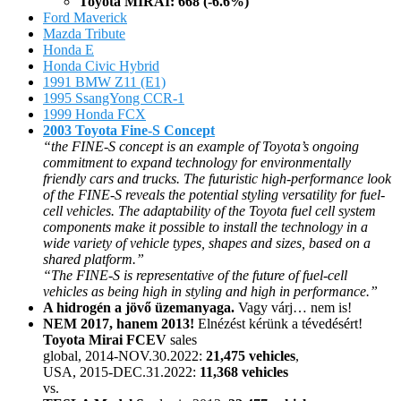
Toyota MIRAI: 668 (-6.6%)
Ford Maverick
Mazda Tribute
Honda E
Honda Civic Hybrid
1991 BMW Z11 (E1)
1995 SsangYong CCR-1
1999 Honda FCX
2003 Toyota Fine-S Concept
“the FINE-S concept is an example of Toyota’s ongoing
commitment to expand technology for environmentally
friendly cars and trucks. The futuristic high-performance look
of the FINE-S reveals the potential styling versatility for fuel-
cell vehicles. The adaptability of the Toyota fuel cell system
components make it possible to install the technology in a
wide variety of vehicle types, shapes and sizes, based on a
shared platform.”
“The FINE-S is representative of the future of fuel-cell
vehicles as being high in styling and high in performance.”
A hidrogén a jövő üzemanyaga.
Vagy várj… nem is!
NEM 2017, hanem 2013!
Elnézést kérünk a tévedésért!
Toyota Mirai FCEV
sales
global, 2014-NOV.30.2022:
21,475 vehicles
,
USA, 2015-DEC.31.2022:
11,368 vehicles
vs.