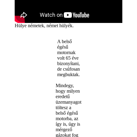
Hülye németek, német hülyék.
A belső
égésű
motornak
volt 65 éve
bizonyítani,
de csúfosan
megbuktak.
Mindegy,
hogy milyen
eredetű
üzemanyagot
töltesz a
belső égésű
motorba, az
így is, úgy is
mérgező
gázokat fog