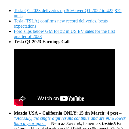
Tesla Q1 2023 deliveries up 36% over Q1 2022 to 422,875
units
Tesla (TSLA) confirms new record deliveries, beats
expectations
Ford slips below GM for #2 in US EV sales for the first
quarter of 2023
Tesla Q1 2023 Earnings Call
Mazda USA – California ONLY: 15 (in March: 4 pcs)
–
“Actually, the single-digit results continue and are 96% lower
than a year ago.”
– Nem az
Electrek
, hanem az
InsideEVs
számolta ki az eladásokban elért 96%-os csökkenést. Elnézést