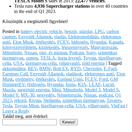
TESLA Model S
sales in 2013:
22,477 vehicles
.
Tesla runs
4,936 Supercharger stations
in over 40 countries
in the end of Q1 2023.
Köszönjük a megtisztelő figyelmet!
Posted in
battery electric vehicle
,
benzin, gázolaj, LPG
,
carbon
capture
,
Egyesült Államok
,
eladás
,
Elektromobilitás
,
elektromos
autó
,
Elon Musk
,
értékesítés
,
FCEV
,
hidrogén
,
Hyundai
,
Kanada
,
környezetvédelem
,
közlekedés
,
légszennyezés
,
Magyarország
,
Mitsubishi
,
Nissan
,
olaj- és gázipar
,
Podcast
,
Sony
,
szintetikus
üzemanyag
,
szmog
,
TESLA
,
tiszta levegő
,
Toyota
,
tüzelőanyag-
cella
,
USA
,
üzemanyag-cella
,
villanyautó
,
zöld energia
|
Tagged
akkumulátor
,
BEV
,
BMW
,
Bolt EV
,
BYD
,
Chevrolet
,
E-Fuel
,
Earnings Call
,
Egyesült Államok
,
eladások
,
elektromos autó
,
Elon
Musk
,
eredmény
,
értékesítés
,
Európai Unió
,
FCEV
,
Ford
,
GM
HummerEV
,
Hidrogén
,
Hyundai
,
Ioniq
,
KIA
,
LEAF
,
Lucid
,
Mazda
,
megújuló energia
,
Mini
,
Mitsubishi
,
Model 3
,
Model S
,
Model Y
,
MX-30
,
negyedév
,
Németország
,
Nissan
,
podcast
,
Q1
2023
,
rekord
,
Rivian
,
Stellantis
,
szintetikus üzemanyag
,
Tavares
,
Tesla
,
Toyota Mirai
,
tüzelőanyag-cella
,
USA
,
villanyautó
,
VinFast
|
Leave a Reply
Találd meg, ami érdekel:
Keress!