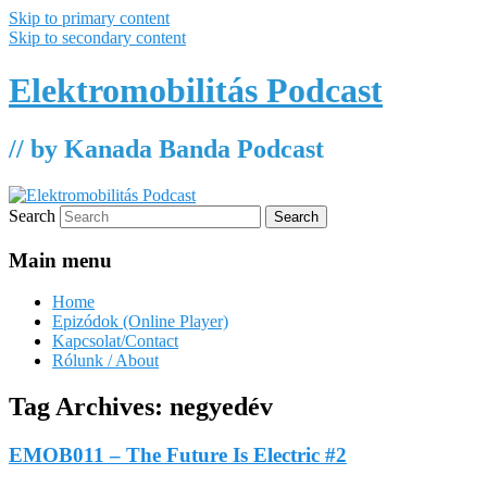
Skip to primary content
Skip to secondary content
Elektromobilitás Podcast
// by Kanada Banda Podcast
Search
Main menu
Home
Epizódok (Online Player)
Kapcsolat/Contact
Rólunk / About
Tag Archives:
negyedév
EMOB011 – The Future Is Electric #2