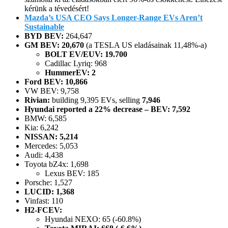
kérünk a tévedésért!
Mazda’s USA CEO Says Longer-Range EVs Aren’t
Sustainable
BYD BEV:
264,647
GM BEV: 20,670
(a TESLA US eladásainak 11,48%-a)
BOLT EV/EUV: 19.700
Cadillac Lyriq: 968
HummerEV: 2
Ford BEV: 10,866
VW BEV: 9,758
Rivian:
building 9,395 EVs, selling
7,946
Hyundai reported a 22% decrease – BEV: 7,592
BMW: 6,585
Kia: 6,242
NISSAN: 5,214
Mercedes: 5,053
Audi: 4,438
Toyota bZ4x: 1,698
Lexus BEV: 185
Porsche: 1,527
LUCID: 1,368
Vinfast: 110
H2-FCEV:
Hyundai NEXO: 65 (-60.8%)