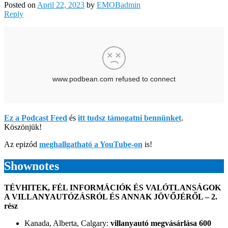
Posted on
April 22, 2023
by
EMOBadmin
Reply
Ez a Podcast Feed
és
itt tudsz támogatni bennünket
.
Köszönjük!
Az epizód
meghallgatható a YouTube-on
is!
Shownotes
TÉVHITEK, FÉL INFORMÁCIÓK ÉS VALÓTLANSÁGOK
A VILLANYAUTÓZÁSRÓL ÉS ANNAK JÖVŐJÉRŐL – 2.
rész
Kanada, Alberta, Calgary:
villanyautó megvásárlása 600