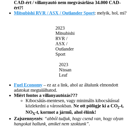
CAD-ért / villanyautó nem megvásárlása 34.000 CAD-
ért?!
Mitsubishi RVR / ASX / Outlander Sport
: melyik, hol, mi?
2023
Mitsubishi
RVR /
ASX /
Outlander
Sport
2023
Nissan
Leaf
Fuel Economy
– ez az a link, ahol az általunk elmondott
adatokat megtalálhatod.
Miért fontos a villanyautózás???
Kibocsátás-mentesen, vagy minimális kibocsátással
közlekedni a városokban.
Ne ott pöfögje ki a CO
-t,
2
NO
-t, kormot a jármű, ahol élünk!
X
Zajszennyezés
:
“abból tudjuk, hogy csend van, hogy olyan
hangokat hallunk, amiket nem szoktunk”
.