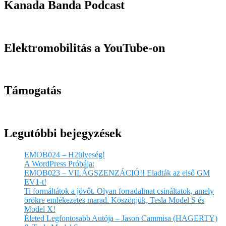
Kanada Banda Podcast
Elektromobilitás a YouTube-on
Támogatás
Legutóbbi bejegyzések
EMOB024 – H2ülyeség!
A WordPress Próbája:
EMOB023 – VILÁGSZENZÁCIÓ!! Eladták az első GM
EV1-t!
Ti formáltátok a jövőt. Olyan forradalmat csináltatok, amely
örökre emlékezetes marad. Köszönjük, Tesla Model S és
Model X!
Életed Legfontosabb Autója – Jason Cammisa (HAGERTY)