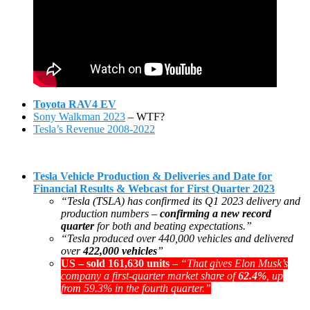
Toyota RAV4 EV
Sony Walkman 2023
– WTF?
Tesla’s Revenue 2008-2022
Tesla Vehicle Production & Deliveries and Date for
Financial Results & Webcast for First Quarter 2023
“Tesla (TSLA) has confirmed its Q1 2023 delivery and
production numbers –
confirming a new record
quarter
for both and beating expectations.”
“Tesla produced over 440,000 vehicles and delivered
over
422,000 vehicles
”
US – sold 161,630 units
–
“That gives Elon Musk’s
company a first-quarter market share of
62.4%
, up
from 59.3% in the fourth quarter.”