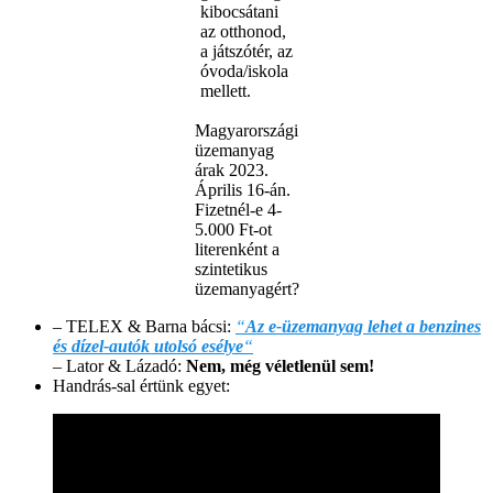
kibocsátani
az otthonod,
a játszótér, az
óvoda/iskola
mellett.
Magyarországi
üzemanyag
árak 2023.
Április 16-án.
Fizetnél-e 4-
5.000 Ft-ot
literenként a
szintetikus
üzemanyagért?
– TELEX & Barna bácsi:
“
Az e-üzemanyag lehet a benzines
és dízel-autók utolsó esélye
“
– Lator & Lázadó:
Nem, még véletlenül sem!
Handrás-sal értünk egyet: