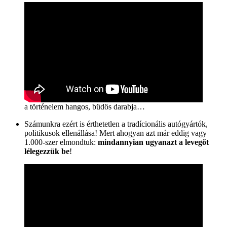
a történelem hangos, büdös darabja…
Számunkra ezért is érthetetlen a tradícionális autógyártók,
politikusok ellenállása! Mert ahogyan azt már eddig vagy
1.000-szer elmondtuk:
mindannyian ugyanazt a levegőt
lélegezzük be
!