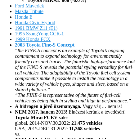
Toyota MIRAI: 668 (-6.6%)
Ford Maverick
Mazda Tribute
Honda E
Honda Civic Hybrid
1991 BMW Z11 (E1)
1995 SsangYong CCR-1
1999 Honda FCX
2003 Toyota Fine-S Concept
“the FINE-S concept is an example of Toyota’s ongoing
commitment to expand technology for environmentally
friendly cars and trucks. The futuristic high-performance look
of the FINE-S reveals the potential styling versatility for fuel-
cell vehicles. The adaptability of the Toyota fuel cell system
components make it possible to install the technology in a
wide variety of vehicle types, shapes and sizes, based on a
shared platform.”
“The FINE-S is representative of the future of fuel-cell
vehicles as being high in styling and high in performance.”
A hidrogén a jövő üzemanyaga.
Vagy várj… nem is!
NEM 2017, hanem 2013!
Elnézést kérünk a tévedésért!
Toyota Mirai FCEV
sales
global, 2014-NOV.30.2022:
21,475 vehicles
,
USA, 2015-DEC.31.2022:
11,368 vehicles
vs.