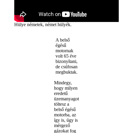
Hülye németek, német hülyék.
A belső
égésű
motornak
volt 65 éve
bizonyítani,
de csúfosan
megbuktak.
Mindegy,
hogy milyen
eredetű
üzemanyagot
töltesz a
belső égésű
motorba, az
így is, úgy is
mérgező
gázokat fog