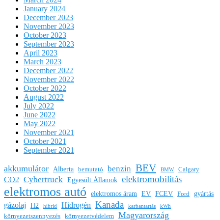
January 2024
December 2023
November 2023
October 2023
September 2023
April 2023
March 2023
December 2022
November 2022
October 2022
August 2022
July 2022
June 2022
May 2022
November 2021
October 2021
September 2021
BEV
akkumulátor
benzin
Alberta
bemutató
Calgary
BMW
elektromobilitás
Cybertruck
CO2
Egyesült Államok
elektromos autó
elektromos áram
EV
FCEV
gyártás
Ford
Kanada
gázolaj
Hidrogén
H2
hibrid
karbantartás
kWh
Magyarország
környezetszennyezés
környezetvédelem