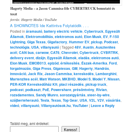
Hagerty Media – a Jason Cammisa-féle CYBERTRUCK bemutató és
teszt
forrás: Hagerty Media / YouTube
A SHOWNOTES Ide Kattintva Folytatódik . . .
Posted in
áramautó
,
battery electric vehicle
,
Cybertruck
,
Egyesült
Államok
,
Elektromobilitás
,
elektromos autó
,
Elon Musk
,
EV
,
F-150
Lightning
,
Giga Texas
,
Gigafactory
,
Hummer EV
,
pickup
,
Podcast
,
technológia
,
USA
,
villanyautó
|
Tagged
48V
,
Austin
,
Ausztenites
acél
,
CAN bus
,
carwow
,
CAT6
,
Chevrolet
,
Cybertruck
,
CYBRTRK
,
delivery event
,
dizájn
,
Egyesült Államok
,
eladás
,
elektromos autó
,
Elon Musk
,
EMOB013
,
epizód
,
értékesítés
,
Észak-Amerika
,
Ford
,
forgalmazás
,
Giga Press
,
Gigatexas
,
GM
,
Hagerty
,
Handrás
,
innováció
,
Jack Rix
,
Jason Cammisa
,
kereskedés
,
Lamborghini
,
Martenzites acél
,
Matt Watson
,
MKBHD
,
Model S
,
Model Y
,
Nissan
,
PER-KOR Kereskedőház Kft
,
piaci részedés
,
pickup truck
,
podcast
,
podkaszt
,
PoE
,
Powershare
,
présöntvény
,
Rivian
,
rozsdamentes
,
Sandy Munro
,
sorozatgyártás
,
steer-by-wire
,
szájberteherautó
,
Tesla
,
Texas
,
Top Gear
,
USA
,
V2L
,
V2V
,
vásárlás
,
videó
,
villanyautó
,
Villanyautósok.hu
,
YouTuber
|
Leave a Reply
Találd meg, ami érdekel:
Keress!