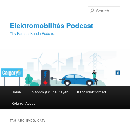
Skip
Skip
to
to
Sear
primary
secondary
content
content
Elektromobilitás Podcast
// by Kanada Banda Podcast
Main
Home
Epizódok (Online Player)
Kapcsolat/Contact
menu
Rólunk / About
TAG ARCHIVES:
CAT6