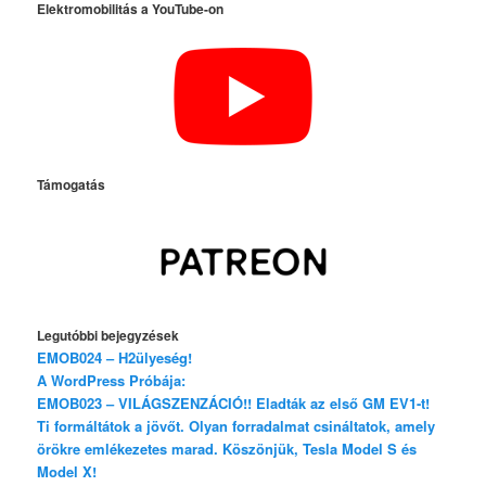
Elektromobilitás a YouTube-on
Támogatás
Legutóbbi bejegyzések
EMOB024 – H2ülyeség!
A WordPress Próbája:
EMOB023 – VILÁGSZENZÁCIÓ!! Eladták az első GM EV1-t!
Ti formáltátok a jövőt. Olyan forradalmat csináltatok, amely
örökre emlékezetes marad. Köszönjük, Tesla Model S és
Model X!