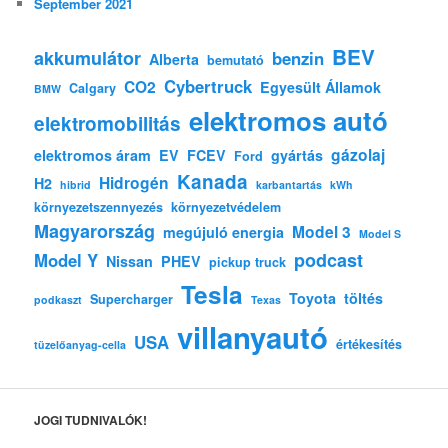
September 2021
BEV
akkumulátor
benzin
Alberta
bemutató
Cybertruck
CO2
Egyesült Államok
Calgary
BMW
elektromos autó
elektromobilitás
gázolaj
elektromos áram
EV
FCEV
gyártás
Ford
Kanada
Hidrogén
H2
hibrid
karbantartás
kWh
környezetszennyezés
környezetvédelem
Magyarország
Model 3
megújuló energia
Model S
podcast
Model Y
Nissan
PHEV
pickup truck
Tesla
Toyota
töltés
Supercharger
podkaszt
Texas
villanyautó
USA
értékesítés
tüzelőanyag-cella
JOGI TUDNIVALÓK!