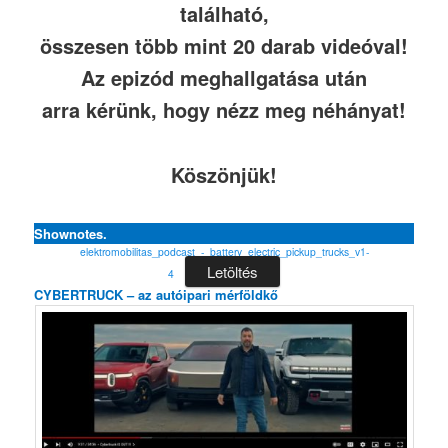
található,
összesen több mint 20 darab videóval!
Az epizód meghallgatása után
arra kérünk, hogy nézz meg néhányat!
Köszönjük!
Shownotes.
elektromobilitas_podcast_-_battery_electric_pickup_trucks_v1-
Letöltés
4
CYBERTRUCK – az autóipari mérföldkő