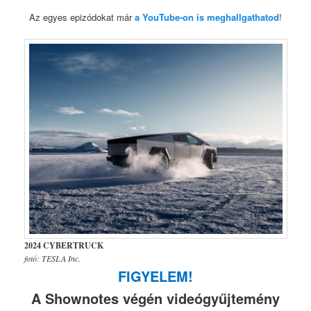
Az egyes epizódokat már
a YouTube-on is meghallgathatod
!
2024 CYBERTRUCK
fotó: TESLA Inc.
FIGYELEM!
A Shownotes végén videógyűjtemény