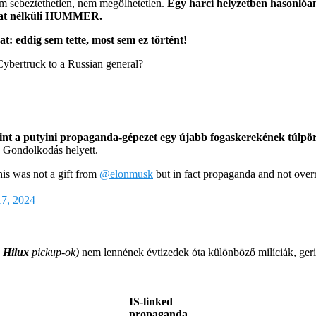
em sebeztethetlen, nem megölhetetlen.
Egy harci helyzetben hasonlóa
lzat nélküli HUMMER.
t: eddig sem tette, most sem ez történt!
 Cybertruck to a Russian general?
 mint a putyini propaganda-gépezet egy újabb fogaskerekének túlpö
 Gondolkodás helyett.
is was not a gift from
@elonmusk
but in fact propaganda and not overre
17, 2024
 Hilux
pickup-ok)
nem lennének évtizedek óta különböző milíciák, geril
IS-linked
propaganda