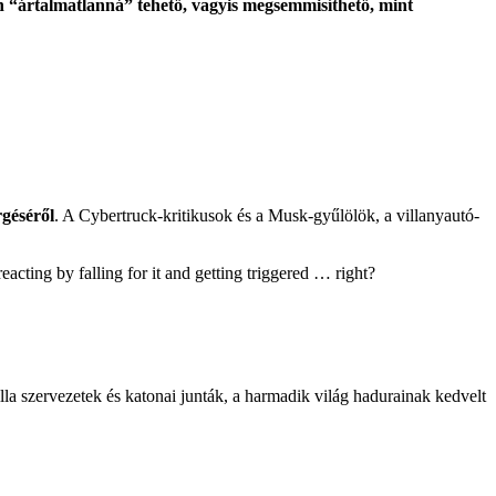
n “ártalmatlanná” tehető, vagyis megsemmisíthető, mint
rgéséről
. A Cybertruck-kritikusok és a Musk-gyűlölök, a villanyautó-
acting by falling for it and getting triggered … right?
la szervezetek és katonai junták, a harmadik világ hadurainak kedvelt