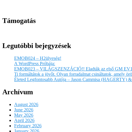
Támogatás
Legutóbbi bejegyzések
EMOB024 – H2ülyeség!
A WordPress Próbája:
EMOB023 – VILÁGSZENZÁCIÓ!! Eladták az első GM EV1
Ti formáltátok a jövőt. Olyan forradalmat csináltatok, amely 
Életed Legfontosabb Autója – Jason Cammisa (HAGERTY) & 
Archívum
August 2026
June 2026
May 2026
April 2026
February 2026
January 2026