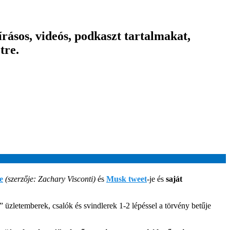
ásos, videós, podkaszt tartalmakat,
tre.
e
(szerzője: Zachary Visconti)
és
Musk twee
t
-je és
saját
üzletemberek, csalók és svindlerek 1-2 lépéssel a törvény betűje