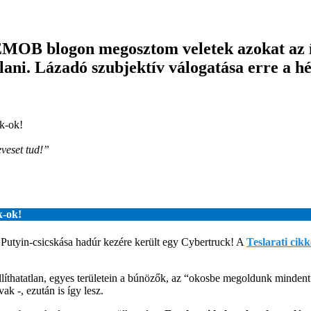
EMOB blogon megosztom veletek azokat az ír
ani. Lázadó szubjektív válogatása erre a hé
k-ok!
eveset tud!”
k-ok!
 Putyin-csicskása hadúr kezére került egy Cybertruck! A
Teslarati cikk
íthatatlan, egyes területein a búnözők, az “okosbe megoldunk mindent” 
ak -, ezután is így lesz.