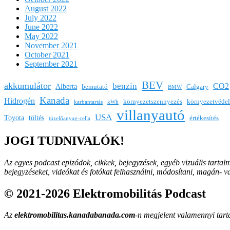
August 2022
July 2022
June 2022
May 2022
November 2021
October 2021
September 2021
BEV
akkumulátor
benzin
CO2
Alberta
bemutató
Calgary
BMW
Kanada
Hidrogén
környezetszennyezés
környezetvéde
karbantartás
kWh
villanyautó
USA
Toyota
töltés
értékesítés
tüzelőanyag-cella
JOGI TUDNIVALÓK!
Az egyes podcast epizódok, cikkek, bejegyzések, egyéb vizuális tartal
bejegyzéseket, videókat és fotókat felhasználni, módosítani, magán- 
© 2021-2026 Elektromobilitás Podcast
Az
elektromobilitas.kanadabanada.com
-n megjelent valamennyi tarta