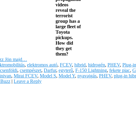
videos
reveal the
terrorist
group has a
large fleet of
Toyota
pickups.
How did
they get
them?
uzz Jön majd…
ktromobilitás
,
elektromos autó
,
FCEV
,
hibrid
,
hidrogén
,
PHEV
,
Plug-i
csenföldi
,
csempészet
,
Darfur
,
egyterű
,
F-150 Lightning
,
fekete piac
,
G
inivan
,
Mirai FCEV
,
Model S
,
Model Y
,
nyavajgás
,
PHEV
,
plug-in hib
 Buzz
|
Leave a Reply