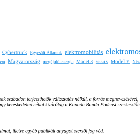
elektromo
elektromobilitás
Cybertruck
Egyesült Államok
Magyarország
Model Y
Model 3
megújuló energia
Nis
lem
Model S
mak szabadon terjeszthetők változtatás nélkül, a forrás megnevezésével,
vagy kereskedelmi céllal kizárólag a Kanada Banda Podcast szerkesztői
lmat, illetve egyéb publikált anyagot szerzői jog véd.