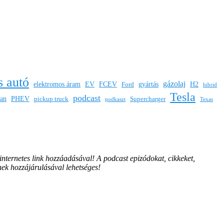
s autó
gázolaj
elektromos áram
EV
FCEV
gyártás
H2
Ford
hibrid
Tesla
podcast
san
PHEV
pickup truck
Supercharger
podkaszt
Texas
 internetes link hozzáadásával!
A podcast epizódokat, cikkeket,
nek hozzájárulásával lehetséges!