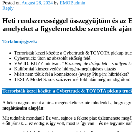
Posted on
August 26, 2024
by
EMOBadmin
Reply
Heti rendszerességgel összegyűjtöm és az 
amelyeket a figyelemetekbe szeretnék ajánl
Tartalomjegyzék:
Terroristák kezei között: a Cybertruck & TOYOTA pickup truc
Cybertruck: úton az abszolút elsőség felé!
VW ID. BUZZ minivan:
“Buzzmeg, de drága lett – s milyen k
Kaliforniai kínszenvedés: hidrogén-meghajtásos utazás
Miért nem töltik fel a konnektoros (avagy Plug-in) hibrideket?
TESLA Model S: sok százezer mérföld után még mindig úton!
Terroristák kezei között: a Cybertruck & TOYOTA pickup truc
A héten nagyot ment a hír – megénekelte szinte mindenki -, hogy egy
meglátásaim alapján
:
Mit tudnánk mondani? Ez van, sajnos a fekete piac üzletmenete megáll
előtt járnak… ez eddig is így volt, most is így van – és ne legyünk naív