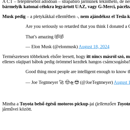
A CT – felépítéséből adódóan – strapabíró járműnek tekinthető, de n
bármelyik katonai célokra legyártott UAZ, vagy G-Merci, pácé
Musk pedig
– a pletykákkal ellentétben -,
nem ajándékoz el Tesla-ka
Are you seriously so retarded that you think I donated a
That’s amazing 🤣🤣
— Elon Musk (@elonmusk)
August 18, 2024
Természetesen többeknek elsőre leesett, hogy
itt nincs másról szó,
ellenes olajipari bábok pedig örömmel kezdtek hangos csámcsogásba!
Good thing most people are intelligent enough to know th
— Joe Tegtmeyer 🚀 🤠🛸😎 (@JoeTegtmeyer)
August 
Mintha a
Toyota belső égésű motoros pickup
-jai
(jellemzően
Toyota
járművei között.