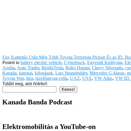
Egy Kattintás Után Még Több Toyota Terrorista Pickup És az ID. B
Posted in
battery electric vehicle
,
Cybertruck
,
Egyesült Királyság
,
Ele
Anglia
,
Auto Trader
,
BestInTesla
,
Boko Haram
,
Chevy Silverado
,
cse
Kanada
,
katonai
,
kifogások
,
Lars Strandridder
,
Mercedes G-klasse
,
m
Toyota War
,
túra
,
tüzelőanyag-cella
,
UAZ
,
USA
,
VW Atlas
,
VW ID.
Találd meg, ami érdekel:
Keress!
Kanada Banda Podcast
Elektromobilitás a YouTube-on