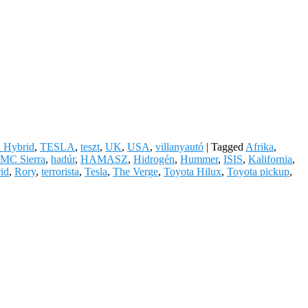
n Hybrid
,
TESLA
,
teszt
,
UK
,
USA
,
villanyautó
|
Tagged
Afrika
,
MC Sierra
,
hadúr
,
HAMASZ
,
Hidrogén
,
Hummer
,
ISIS
,
Kalifornia
,
rid
,
Rory
,
terrorista
,
Tesla
,
The Verge
,
Toyota Hilux
,
Toyota pickup
,