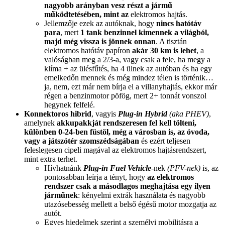
nagyobb arányban vesz részt a jármű
működtetésében, mint az
elektromos hajtás.
Jellemzője ezek az autóknak, hogy
nincs hatótáv
para
, mert
1 tank benzinnel kimennek a világból,
majd még vissza is jönnek onnan
. A tisztán
elektromos hatótáv papíron
akár 30 km is lehet
, a
valóságban meg a 2/3-a, vagy csak a fele, ha megy a
klíma + az ülésfűtés, ha 4 ülnek az autóban és ha egy
emelkedőn mennek és még mindez télen is történik…
ja, nem, ezt már nem bírja el a villanyhajtás, ekkor már
régen a benzinmotor pöfög, mert 2+ tonnát vonszol
hegynek felfelé.
Konnektoros hibrid
, vagyis
Plug-in Hybrid
(aka PHEV)
,
amelynek
akkupakkját rendszeresen fel kell tölteni,
különben 0-24-ben füstöl, még a városban is, az óvoda,
vagy a játszótér szomszédságában
és ezért teljesen
feleslegesen cipeli magával az elektromos hajtásrendszert,
mint extra terhet.
Hívhatnánk
Plug-in Fuel Vehicle
-nek
(PFV-nek)
is, az
pontosabban leírja a tényt, hogy
az elektromos
rendszer csak a másodlagos meghajtása egy ilyen
járműnek
: kényelmi extrák használata és nagyobb
utazósebesség mellett a belső égésű motor mozgatja az
autót.
Egyes hiedelmek szerint a személyi mobilitásra a