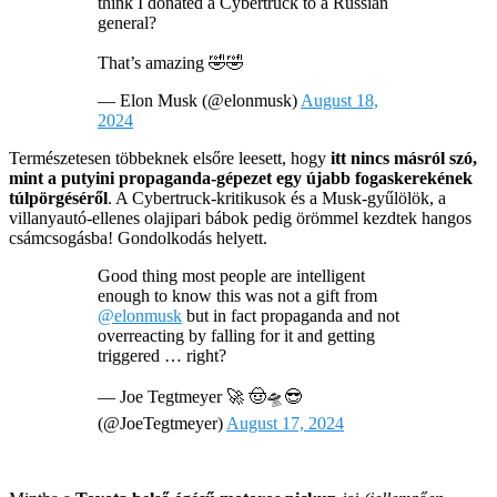
think I donated a Cybertruck to a Russian
general?
That’s amazing 🤣🤣
— Elon Musk (@elonmusk)
August 18,
2024
Természetesen többeknek elsőre leesett, hogy
itt nincs másról szó,
mint a putyini propaganda-gépezet egy újabb fogaskerekének
túlpörgéséről
. A Cybertruck-kritikusok és a Musk-gyűlölök, a
villanyautó-ellenes olajipari bábok pedig örömmel kezdtek hangos
csámcsogásba! Gondolkodás helyett.
Good thing most people are intelligent
enough to know this was not a gift from
@elonmusk
but in fact propaganda and not
overreacting by falling for it and getting
triggered … right?
— Joe Tegtmeyer 🚀 🤠🛸😎
(@JoeTegtmeyer)
August 17, 2024