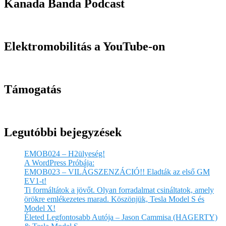
Kanada Banda Podcast
Elektromobilitás a YouTube-on
Támogatás
Legutóbbi bejegyzések
EMOB024 – H2ülyeség!
A WordPress Próbája:
EMOB023 – VILÁGSZENZÁCIÓ!! Eladták az első GM
EV1-t!
Ti formáltátok a jövőt. Olyan forradalmat csináltatok, amely
örökre emlékezetes marad. Köszönjük, Tesla Model S és
Model X!
Életed Legfontosabb Autója – Jason Cammisa (HAGERTY)