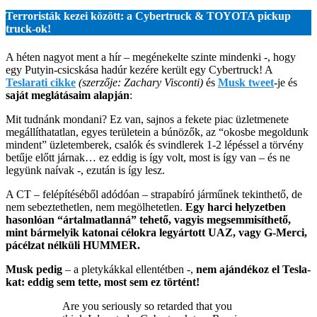
Terroristák kezei között: a Cybertruck & TOYOTA pickup
truck-ok!
A héten nagyot ment a hír – megénekelte szinte mindenki -, hogy
egy Putyin-csicskása hadúr kezére került egy Cybertruck! A
Teslarati cikke
(szerzője: Zachary Visconti)
és
Musk twee
t
-je és
saját meglátásaim alapján
:
Mit tudnánk mondani? Ez van, sajnos a fekete piac üzletmenete
megállíthatatlan, egyes területein a búnözők, az “okosbe megoldunk
mindent” üzletemberek, csalók és svindlerek 1-2 lépéssel a törvény
betűje előtt járnak… ez eddig is így volt, most is így van – és ne
legyünk naívak -, ezután is így lesz.
A CT – felépítéséből adódóan – strapabíró járműnek tekinthető, de
nem sebeztethetlen, nem megölhetetlen.
Egy harci helyzetben
hasonlóan “ártalmatlanná” tehető, vagyis megsemmisíthető,
mint bármelyik katonai célokra legyártott UAZ, vagy G-Merci,
pácélzat nélküli HUMMER.
Musk pedig
– a pletykákkal ellentétben -,
nem ajándékoz el Tesla-
kat: eddig sem tette, most sem ez történt!
Are you seriously so retarded that you