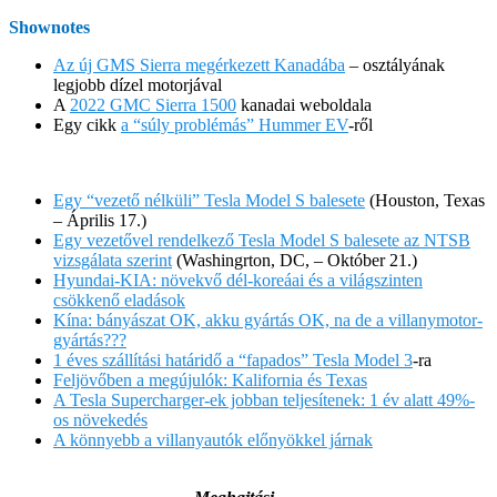
Shownotes
Az új GMS Sierra megérkezett Kanadába
– osztályának
legjobb dízel motorjával
A
2022 GMC Sierra 1500
kanadai weboldala
Egy cikk
a “súly problémás” Hummer EV
-ről
Egy “vezető nélküli” Tesla Model S balesete
(Houston, Texas
– Április 17.)
Egy vezetővel rendelkező Tesla Model S balesete az NTSB
vizsgálata szerint
(Washingrton, DC, – Október 21.)
Hyundai-KIA: növekvő dél-koreáai és a világszinten
csökkenő eladások
Kína: bányászat OK, akku gyártás OK, na de a villanymotor-
gyártás???
1 éves szállítási határidő a “fapados” Tesla Model 3
-ra
Feljövőben a megújulók: Kalifornia és Texas
A Tesla Supercharger-ek jobban teljesítenek: 1 év alatt 49%-
os növekedés
A könnyebb a villanyautók előnyökkel járnak