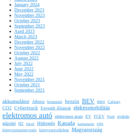
January 2024
December 2023
November 2023
October 2023
September 2023
April 2023
March 2023
December 2022
November 2022
October 2022
August 2022
July 2022
June 2022
May 2022
November 2021
October 2021
September 2021
BEV
akkumulátor
benzin
Alberta
bemutató
Calgary
BMW
elektromobilitás
Cybertruck
CO2
Egyesült Államok
elektromos autó
elektromos áram
EV
FCEV
gyártás
Ford
Kanada
gázolaj
Hidrogén
H2
hibrid
karbantartás
kWh
Magyarország
környezetszennyezés
környezetvédelem