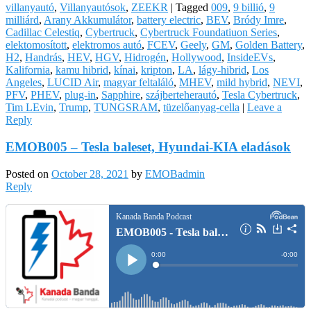
villanyautó
,
Villanyautósok
,
ZEEKR
|
Tagged
009
,
9 billió
,
9
milliárd
,
Arany Akkumulátor
,
battery electric
,
BEV
,
Bródy Imre
,
Cadillac Celestiq
,
Cybertruck
,
Cybertruck Foundatiuon Series
,
elektomosított
,
elektromos autó
,
FCEV
,
Geely
,
GM
,
Golden Battery
,
H2
,
Handrás
,
HEV
,
HGV
,
Hidrogén
,
Hollywood
,
InsideEVs
,
Kalifornia
,
kamu hibrid
,
kínai
,
kripton
,
LA
,
lágy-hibrid
,
Los
Angeles
,
LUCID Air
,
magyar feltaláló
,
MHEV
,
mild hybrid
,
NEVI
,
PFV
,
PHEV
,
plug-in
,
Sapphire
,
szájberteherautó
,
Tesla Cybertruck
,
Tim LEvin
,
Trump
,
TUNGSRAM
,
tüzelőanyag-cella
|
Leave a
Reply
EMOB005 – Tesla baleset, Hyundai-KIA eladások
Posted on
October 28, 2021
by
EMOBadmin
Reply