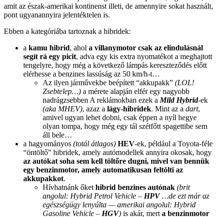
amit az észak-amerikai kontinenst illeti, de amennyire sokat használt,
pont ugyanannyira jelentéktelen is.
Ebben a kategóriába tartoznak a hibridek:
a
kamu hibrid
, ahol
a villanymotor csak az elindulásnál
segít rá egy picit
, adva egy kis extra nyomatékot a meghajtott
tengelyre, hogy még a következő lámpás kereszteződés előtt
elérhesse a benzines lassúság az 50 km/h-t…
Az ilyen járművekbe beépített “akkupakk”
(LOL!
Zsebtelep…)
a mérete alapján elfér egy nagyobb
nadrágzsebben A reklámokban ezek a
Mild Hybrid
-ek
(aka MHEV)
, azaz a
lágy-hibridek
. Mint az a
dart
,
amivel ugyan lehet dobni, csak éppen a nyíl hegye
olyan tompa, hogy még egy tál szétfőtt spagettibe sem
áll bele…
a hagyományos
(totál átlagos)
HEV
-ek, például a Toyota-féle
“öntöltő” hibridek, amely autómodellek annyira okosak, hogy
az autókat soha sem kell töltőre dugni, mivel van bennük
egy benzinmotor, amely automatikusan feltölti az
akkupakkot
.
Hívhatnánk őket
hibrid benzines autónak
(brit
angolul: Hybrid Petrol Vehicle –
HPV
…de ezt már az
egészségügy lenyúlta — amerikai angolul: Hybrid
Gasoline Vehicle –
HGV
)
is akár, mert
a benzinmotor