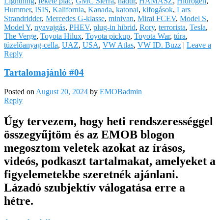
Lightning
,
fekete piac
,
GMC Sierra
,
hadúr
,
HAMASZ
,
Hidrogén
,
Hummer
,
ISIS
,
Kalifornia
,
Kanada
,
katonai
,
kifogások
,
Lars
Strandridder
,
Mercedes G-klasse
,
minivan
,
Mirai FCEV
,
Model S
,
Model Y
,
nyavajgás
,
PHEV
,
plug-in hibrid
,
Rory
,
terrorista
,
Tesla
,
The Verge
,
Toyota Hilux
,
Toyota pickup
,
Toyota War
,
túra
,
tüzelőanyag-cella
,
UAZ
,
USA
,
VW Atlas
,
VW ID. Buzz
|
Leave a
Reply
Tartalomajánló #04
Posted on
August 20, 2024
by
EMOBadmin
Reply
Úgy tervezem, hogy heti rendszerességgel
összegyűjtöm és az EMOB blogon
megosztom veletek azokat az írásos,
videós, podkaszt tartalmakat, amelyeket a
figyelemetekbe szeretnék ajánlani.
Lázadó szubjektív válogatása erre a
hétre.