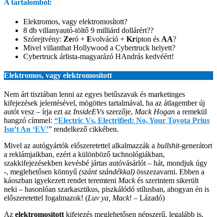
A tartalomból:
Elektromos, vagy elektromosított?
8 db villanyautó-töltő 9 milliárd dollárért??
Szórejtvény:
Ze
ró +
E
volváció +
Kr
ipton és
AA
?
Mivel villanthat Hollywood a Cybertruck helyett?
Cybertruck árlista-magyarázó HAndrás kedvéért!
Elektromos, vagy elektromosított
Nem árt tisztában lenni az egyes betűszavak és marketinges
kifejezések jelentésével, mögöttes tartalmával, ha az átlagember új
autót vesz – írja ezt az
InsideEVs
szerzője,
Mack Hogan
a remekül
hangzó címmel:
“Electric Vs. Electrified: No, Your Toyota Prius
Isn’t An ‘EV’
” rendelkező cikkében.
Mivel az autógyártók előszeretettel alkalmazzák a
bullshit
-generátort
a reklámjaikban, ezért a különböző tachnológiákban,
szakkifejezésekben kevésbé jártas autóvásárlót – hát, mondjuk úgy
-, meglehetősen könnyű
(szánt szándékkal)
összezavarni. Ebben a
káoszban igyekezett rendet teremteni
Mack
és szerintem sikerült
neki – hasonlóan szarkasztikus, piszkálódó stílusban, ahogyan én is
előszeretettel fogalmazok! (
Luv ya, Mack
!
– Lázadó)
Az
elektromosított
kifejezés meglehetősen népszerű, legalább is,