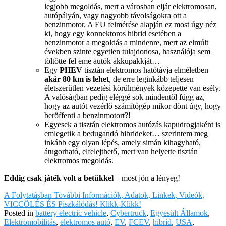
legjobb megoldás, mert a városban eljár elektromosan,
autópályán, vagy nagyobb távolságokra ott a
benzinmotor. A EU felmérése alapján ez most úgy néz
ki, hogy egy konnektoros hibrid esetében a
benzinmotor a megoldás a mindenre, mert az elmúlt
években szinte egyetlen tulajdonosa, használója sem
töltötte fel eme autók akkupakkját…
Egy
PHEV
tisztán elektromos hatótávja elméletben
akár 80 km is lehet
, de erre leginkább teljesen
életszerűtlen vezetési körülmények közepette van esély.
A valóságban pedig eléggé sok mindentől függ az,
hogy az autót vezérlő számítógép mikor dönt úgy, hogy
beröffenti a benzinmotort?!
Egyesek a tisztán elektromos autózás kapudrogjaként is
emlegetik a bedugandó hibrideket… szerintem meg
inkább egy olyan lépés, amely simán kihagyható,
átugorható, elfelejthető, mert van helyette tisztán
elektromos megoldás.
Eddig csak játék volt a betűkkel
– most jön a lényeg!
A Folytatásban További Információk, Adatok, Linkek, Videók,
VICCÖLÉS ÉS Piszkálódás! Klikk-Klikk!
Posted in
battery electric vehicle
,
Cybertruck
,
Egyesült Államok
,
Elektromobilitás
,
elektromos autó
,
EV
,
FCEV
,
hibrid
,
USA
,