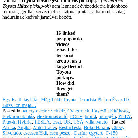
Mintha a
Toyota belső égésű motoros pickup
-jai
(jellemzően
Toyota Hilux
pickup-ok)
nem lennének évtizedek óta különböző
milíciák, gerilla szervezetek és katonai junták, a harmadik világ
hadurainak kedvelt járművei között.
IS-linked
propaganda
videos
reveal the
terrorist
group has a
large fleet of
Toyota
pickups.
How did
they get
them?
Egy Kattintás Után Még Több Toyota Terrorista Pickup És az ID.
Buzz Jön majd…
Posted in
battery electric vehicle
,
Cybertruck
,
Egyesült Királyság
,
Elektromobilitás
,
elektromos autó
,
FCEV
,
hibrid
,
hidrogén
,
PHEV
,
Plug-in Hybrid
,
TESLA
,
teszt
,
UK
,
USA
,
villanyautó
|
Tagged
Afrika
,
Anglia
,
Auto Trader
,
BestInTesla
,
Boko Haram
,
Chevy
Silverado
,
csecsenföldi
,
csempészet
,
Darfur
,
egyterű
,
F-150