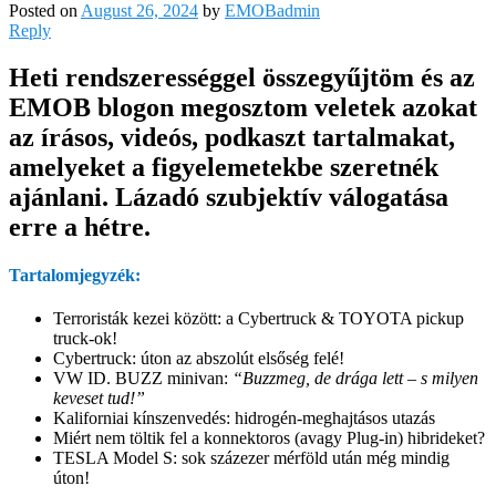
Posted on
August 26, 2024
by
EMOBadmin
Reply
Heti rendszerességgel összegyűjtöm és az
EMOB blogon megosztom veletek azokat
az írásos, videós, podkaszt tartalmakat,
amelyeket a figyelemetekbe szeretnék
ajánlani. Lázadó szubjektív válogatása
erre a hétre.
Tartalomjegyzék:
Terroristák kezei között: a Cybertruck & TOYOTA pickup
truck-ok!
Cybertruck: úton az abszolút elsőség felé!
VW ID. BUZZ minivan:
“Buzzmeg, de drága lett – s milyen
keveset tud!”
Kaliforniai kínszenvedés: hidrogén-meghajtásos utazás
Miért nem töltik fel a konnektoros (avagy Plug-in) hibrideket?
TESLA Model S: sok százezer mérföld után még mindig
úton!