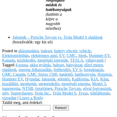
Meghajtási
módok és
hatékonyságuk
(kattints a
képre a
nagyobb
nézethez)
Jalopnik – Porsche Taycan vs. Tesla Model S eladások
(hozzávalók: egy kis só)
Posted in
akkumulátor
,
baleset
,
battery electric vehicle
,
Elektromobilitás
,
elektromos autó
,
EV
,
GMC
,
hírek
,
Hummer EV
,
Kanada
,
közlekedés
,
megújuló energiák
,
TESLA
,
villanyautó
|
Tagged
4 tonna
,
akku gyártás
,
baleset
,
bányászat
,
dízel motor
,
eladások
,
energia felhasználás
,
értékesítés
,
EV 6
,
forgalmazás
,
GMC Canada
,
GMC Sierra 1500
,
határidő
,
hatékonyság
,
Houston
,
Hummer EV
,
Hyundai
,
Jalopnik
,
jelentés
,
Kalifornia
,
KIA
,
Kína
,
kiszállítás
,
meghajtás
,
megrendelés
,
megújuló energia
,
Model 3
,
napenergia
,
NTSB
,
össztömeg
,
Porsche Taycan
,
sóval fogyasszuk
,
súly
,
Supercharger
,
Tesla Inc.
,
Tesla Model S
,
Texas
,
töltőállomás
,
vizsgálat
|
Leave a Reply
Találd meg, ami érdekel:
Keress!