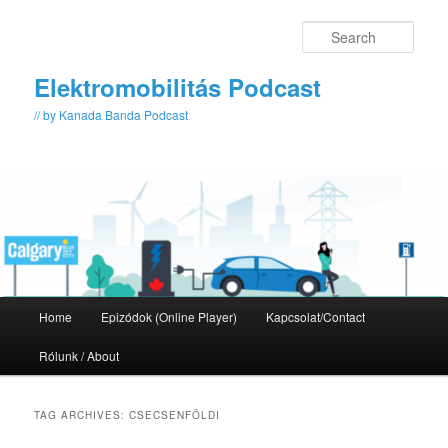
Skip
Skip
to
to
Sear
primary
secondary
content
content
Elektromobilitás Podcast
// by Kanada Banda Podcast
Main
Home
Epizódok (Online Player)
Kapcsolat/Contact
menu
Rólunk / About
TAG ARCHIVES:
CSECSENFÖLDI