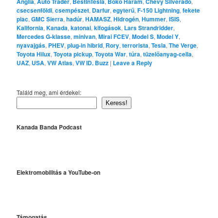
Anglia
,
Auto Trader
,
BestInTesla
,
Boko Haram
,
Chevy Silverado
,
csecsenföldi
,
csempészet
,
Darfur
,
egyterű
,
F-150 Lightning
,
fekete
piac
,
GMC Sierra
,
hadúr
,
HAMASZ
,
Hidrogén
,
Hummer
,
ISIS
,
Kalifornia
,
Kanada
,
katonai
,
kifogások
,
Lars Strandridder
,
Mercedes G-klasse
,
minivan
,
Mirai FCEV
,
Model S
,
Model Y
,
nyavajgás
,
PHEV
,
plug-in hibrid
,
Rory
,
terrorista
,
Tesla
,
The Verge
,
Toyota Hilux
,
Toyota pickup
,
Toyota War
,
túra
,
tüzelőanyag-cella
,
UAZ
,
USA
,
VW Atlas
,
VW ID. Buzz
|
Leave a Reply
Találd meg, ami érdekel:
Keress!
Kanada Banda Podcast
Elektromobilitás a YouTube-on
Támogatás