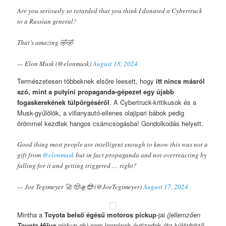
Are you seriously so retarded that you think I donated a Cybertruck
to a Russian general?
That’s amazing 🤣🤣
— Elon Musk (@elonmusk)
August 18, 2024
Természetesen többeknek elsőre leesett, hogy
itt nincs másról
szó, mint a putyini propaganda-gépezet egy újabb
fogaskerekének túlpörgéséről
. A Cybertruck-kritikusok és a
Musk-gyűlölök, a villanyautó-ellenes olajipari bábok pedig
örömmel kezdtek hangos csámcsogásba! Gondolkodás helyett.
Good thing most people are intelligent enough to know this was not a
gift from
@elonmusk
but in fact propaganda and not overreacting by
falling for it and getting triggered … right?
— Joe Tegtmeyer 🚀 🤠🛸😎 (@JoeTegtmeyer)
August 17, 2024
Mintha a
Toyota belső égésű motoros pickup
-jai
(jellemzően
Toyota Hilux
pickup-ok)
nem lennének évtizedek óta különböző