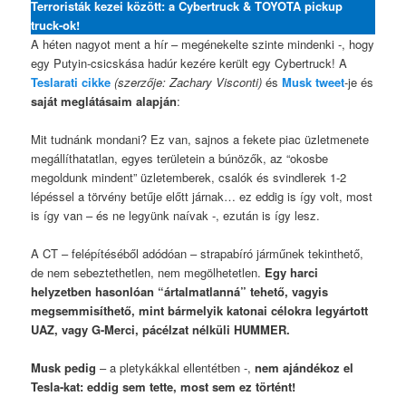
Terroristák kezei között: a Cybertruck & TOYOTA pickup
truck-ok!
A héten nagyot ment a hír – megénekelte szinte mindenki -, hogy
egy Putyin-csicskása hadúr kezére került egy Cybertruck! A
Teslarati cikke
(szerzője: Zachary Visconti)
és
Musk twee
t
-je és
saját meglátásaim alapján
:
Mit tudnánk mondani? Ez van, sajnos a fekete piac üzletmenete
megállíthatatlan, egyes területein a búnözők, az “okosbe
megoldunk mindent” üzletemberek, csalók és svindlerek 1-2
lépéssel a törvény betűje előtt járnak… ez eddig is így volt, most
is így van – és ne legyünk naívak -, ezután is így lesz.
A CT – felépítéséből adódóan – strapabíró járműnek tekinthető,
de nem sebeztethetlen, nem megölhetetlen.
Egy harci
helyzetben hasonlóan “ártalmatlanná” tehető, vagyis
megsemmisíthető, mint bármelyik katonai célokra legyártott
UAZ, vagy G-Merci, pácélzat nélküli HUMMER.
Musk pedig
– a pletykákkal ellentétben -,
nem ajándékoz el
Tesla-kat: eddig sem tette, most sem ez történt!