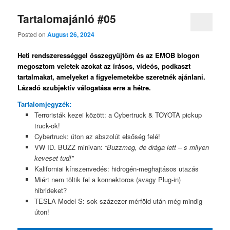
Tartalomajánló #05
Posted on
August 26, 2024
Heti rendszerességgel összegyűjtöm és az EMOB blogon
megosztom veletek azokat az írásos, videós, podkaszt
tartalmakat, amelyeket a figyelemetekbe szeretnék ajánlani.
Lázadó szubjektív válogatása erre a hétre.
Tartalomjegyzék:
Terroristák kezei között: a Cybertruck & TOYOTA pickup
truck-ok!
Cybertruck: úton az abszolút elsőség felé!
VW ID. BUZZ minivan:
“Buzzmeg, de drága lett – s milyen
keveset tud!”
Kaliforniai kínszenvedés: hidrogén-meghajtásos utazás
Miért nem töltik fel a konnektoros (avagy Plug-in)
hibrideket?
TESLA Model S: sok százezer mérföld után még mindig
úton!