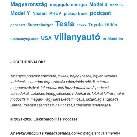
Magyarország
Model 3
megújuló energia
Model S
podcast
Model Y
Nissan
PHEV
pickup truck
Tesla
Toyota
töltés
Supercharger
podkaszt
Texas
villanyautó
USA
értékesítés
tüzelőanyag-cella
JOGI TUDNIVALÓK!
Az egyes podcast epizódok, cikkek, bejegyzések, egyéb vizuális
tartalmak szabadon terjeszthetők változtatás nélkül, a forrás
megnevezésével, internetes link hozzáadásával!
A podcast
epizódokat, cikkeket, bejegyzéseket, videókat és fotókat felhasználni,
módosítani, magán- vagy kereskedelmi céllal kizárólag a Kanada
Banda Podcast szerkesztőinek hozzájárulásával lehetséges!
© 2021-2026 Elektromobilitás Podcast
Az
-n megjelent valamennyi
elektromobilitas.kanadabanada.com