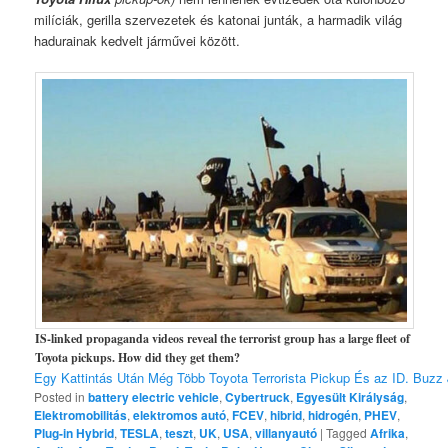
milíciák, gerilla szervezetek és katonai junták, a harmadik világ
hadurainak kedvelt járművei között.
IS-linked propaganda videos reveal the terrorist group has a large fleet of
Toyota pickups. How did they get them?
Egy Kattintás Után Még Több Toyota Terrorista Pickup És az ID. Buz
Posted in
battery electric vehicle
,
Cybertruck
,
Egyesült Királyság
,
Elektromobilitás
,
elektromos autó
,
FCEV
,
hibrid
,
hidrogén
,
PHEV
,
Plug-in Hybrid
,
TESLA
,
teszt
,
UK
,
USA
,
villanyautó
|
Tagged
Afrika
,