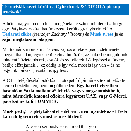
Terroristák kezei között: a Cybertruck & TOYOTA pickup
truck-ok!
A héten nagyot ment a hír – megénekelte szinte mindenki -, hogy
egy Putyin-csicskása hadúr kezére került egy Cybertruck! A
Teslarati cikke
(szerzője: Zachary Visconti)
és
Musk twee
t
-je és
saját meglátásaim alapján
:
Mit tudnánk mondani? Ez van, sajnos a fekete piac üzletmenete
megállíthatatlan, egyes területein a búnözők, az “okosbe megoldunk
mindent” üzletemberek, csalók és svindlerek 1-2 lépéssel a törvény
betűje előtt járnak… ez eddig is így volt, most is így van – és ne
legyünk naívak -, ezután is így lesz.
A CT – felépítéséből adódóan – strapabíró járműnek tekinthető, de
nem sebeztethetlen, nem megölhetetlen.
Egy harci helyzetben
hasonlóan “ártalmatlanná” tehető, vagyis megsemmisíthető,
mint bármelyik katonai célokra legyártott UAZ, vagy G-Merci,
pácélzat nélküli HUMMER.
Musk pedig
– a pletykákkal ellentétben -,
nem ajándékoz el Tesla-
kat: eddig sem tette, most sem ez történt!
Are you seriously so retarded that you