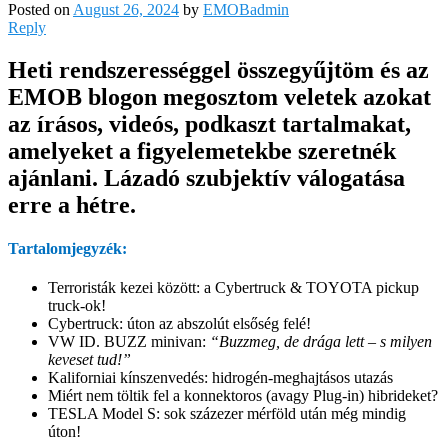
Posted on
August 26, 2024
by
EMOBadmin
Reply
Heti rendszerességgel összegyűjtöm és az
EMOB blogon megosztom veletek azokat
az írásos, videós, podkaszt tartalmakat,
amelyeket a figyelemetekbe szeretnék
ajánlani. Lázadó szubjektív válogatása
erre a hétre.
Tartalomjegyzék:
Terroristák kezei között: a Cybertruck & TOYOTA pickup
truck-ok!
Cybertruck: úton az abszolút elsőség felé!
VW ID. BUZZ minivan:
“Buzzmeg, de drága lett – s milyen
keveset tud!”
Kaliforniai kínszenvedés: hidrogén-meghajtásos utazás
Miért nem töltik fel a konnektoros (avagy Plug-in) hibrideket?
TESLA Model S: sok százezer mérföld után még mindig
úton!