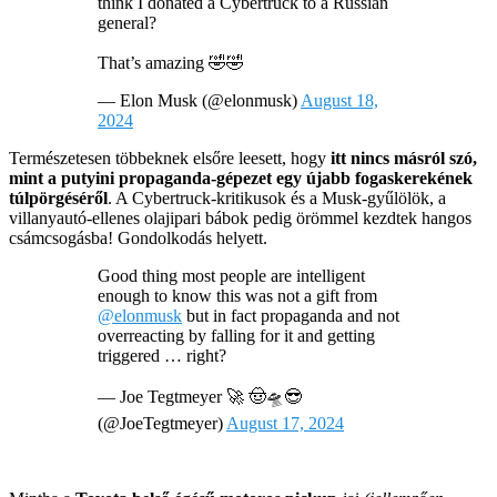
think I donated a Cybertruck to a Russian
general?
That’s amazing 🤣🤣
— Elon Musk (@elonmusk)
August 18,
2024
Természetesen többeknek elsőre leesett, hogy
itt nincs másról szó,
mint a putyini propaganda-gépezet egy újabb fogaskerekének
túlpörgéséről
. A Cybertruck-kritikusok és a Musk-gyűlölök, a
villanyautó-ellenes olajipari bábok pedig örömmel kezdtek hangos
csámcsogásba! Gondolkodás helyett.
Good thing most people are intelligent
enough to know this was not a gift from
@elonmusk
but in fact propaganda and not
overreacting by falling for it and getting
triggered … right?
— Joe Tegtmeyer 🚀 🤠🛸😎
(@JoeTegtmeyer)
August 17, 2024