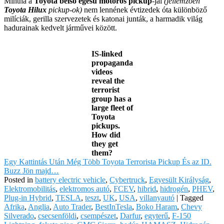
Mintha a
Toyota belső égésű motoros pickup
-jai
(jellemzően
Toyota Hilux
pickup-ok)
nem lennének évtizedek óta különböző
milíciák, gerilla szervezetek és katonai junták, a harmadik világ
hadurainak kedvelt járművei között.
IS-linked
propaganda
videos
reveal the
terrorist
group has a
large fleet of
Toyota
pickups.
How did
they get
them?
Egy Kattintás Után Még Több Toyota Terrorista Pickup És az ID.
Buzz Jön majd…
Posted in
battery electric vehicle
,
Cybertruck
,
Egyesült Királyság
,
Elektromobilitás
,
elektromos autó
,
FCEV
,
hibrid
,
hidrogén
,
PHEV
,
Plug-in Hybrid
,
TESLA
,
teszt
,
UK
,
USA
,
villanyautó
|
Tagged
Afrika
,
Anglia
,
Auto Trader
,
BestInTesla
,
Boko Haram
,
Chevy
Silverado
,
csecsenföldi
,
csempészet
,
Darfur
,
egyterű
,
F-150