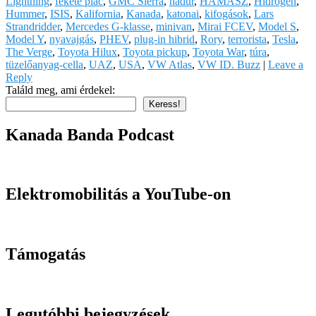
Lightning
,
fekete piac
,
GMC Sierra
,
hadúr
,
HAMASZ
,
Hidrogén
,
Hummer
,
ISIS
,
Kalifornia
,
Kanada
,
katonai
,
kifogások
,
Lars
Strandridder
,
Mercedes G-klasse
,
minivan
,
Mirai FCEV
,
Model S
,
Model Y
,
nyavajgás
,
PHEV
,
plug-in hibrid
,
Rory
,
terrorista
,
Tesla
,
The Verge
,
Toyota Hilux
,
Toyota pickup
,
Toyota War
,
túra
,
tüzelőanyag-cella
,
UAZ
,
USA
,
VW Atlas
,
VW ID. Buzz
|
Leave a
Reply
Találd meg, ami érdekel:
Keress!
Kanada Banda Podcast
Elektromobilitás a YouTube-on
Támogatás
Legutóbbi bejegyzések