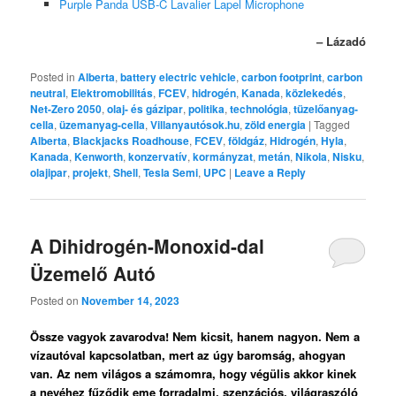
Purple Panda USB-C Lavalier Lapel Microphone
– Lázadó
Posted in
Alberta
,
battery electric vehicle
,
carbon footprint
,
carbon
neutral
,
Elektromobilitás
,
FCEV
,
hidrogén
,
Kanada
,
közlekedés
,
Net-Zero 2050
,
olaj- és gázipar
,
politika
,
technológia
,
tüzelőanyag-
cella
,
üzemanyag-cella
,
Villanyautósok.hu
,
zöld energia
|
Tagged
Alberta
,
Blackjacks Roadhouse
,
FCEV
,
földgáz
,
Hidrogén
,
Hyla
,
Kanada
,
Kenworth
,
konzervatív
,
kormányzat
,
metán
,
Nikola
,
Nisku
,
olajipar
,
projekt
,
Shell
,
Tesla Semi
,
UPC
|
Leave a Reply
A Dihidrogén-Monoxid-dal
Üzemelő Autó
Posted on
November 14, 2023
Össze vagyok zavarodva! Nem kicsit, hanem nagyon. Nem a
vízautóval kapcsolatban, mert az úgy baromság, ahogyan
van. Az nem világos a számomra, hogy végülis akkor kinek
a nevéhez fűződik eme forradalmi, szenzációs, világraszóló