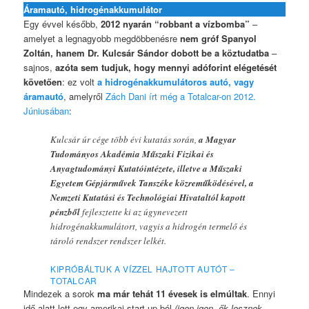
Áramautó, hidrogénakkumulátor
Egy évvel később,
2012 nyarán “robbant a vízbomba”
–
amelyet a legnagyobb megdöbbenésre
nem gróf Spanyol
Zoltán, hanem Dr. Kulcsár Sándor dobott be a köztudatba
–
sajnos,
azóta sem tudjuk, hogy mennyi adóforint elégetését
követően
: ez volt
a hidrogénakkumulátoros autó, vagy
áramautó
, amelyről
Zách Dani írt még a Totalcar-on 2012.
Júniusában
:
Kulcsár úr cége több évi kutatás során,
a Magyar
Tudományos Akadémia Műszaki Fizikai és
Anyagtudományi Kutatóintézete, illetve a Műszaki
Egyetem Gépjárművek Tanszéke közreműködésével, a
Nemzeti Kutatási és Technológiai Hivataltól kapott
pénzből
fejlesztette ki az úgynevezett
hidrogénakkumulátort, vagyis a hidrogén termelő és
tároló rendszer rendszer lelkét.
KIPRÓBÁLTUK A VÍZZEL HAJTOTT AUTÓT –
TOTALCAR
Mindezek a sorok
ma már tehát 11 évesek is elmúltak
. Ennyi
idő alatt lett egy amerikai start-up-ból
(igen-igen, ők lesznek