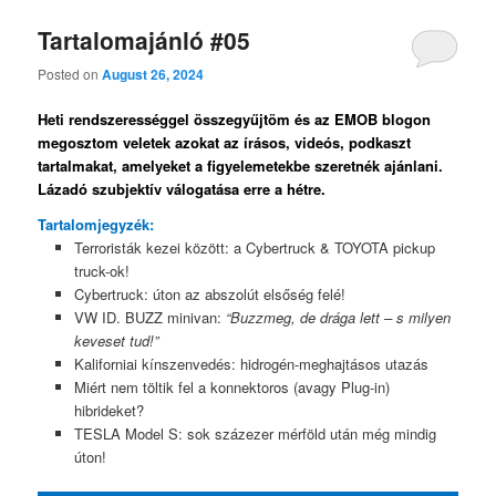
Tartalomajánló #05
Posted on
August 26, 2024
Heti rendszerességgel összegyűjtöm és az EMOB blogon
megosztom veletek azokat az írásos, videós, podkaszt
tartalmakat, amelyeket a figyelemetekbe szeretnék ajánlani.
Lázadó szubjektív válogatása erre a hétre.
Tartalomjegyzék:
Terroristák kezei között: a Cybertruck & TOYOTA pickup
truck-ok!
Cybertruck: úton az abszolút elsőség felé!
VW ID. BUZZ minivan:
“Buzzmeg, de drága lett – s milyen
keveset tud!”
Kaliforniai kínszenvedés: hidrogén-meghajtásos utazás
Miért nem töltik fel a konnektoros (avagy Plug-in)
hibrideket?
TESLA Model S: sok százezer mérföld után még mindig
úton!