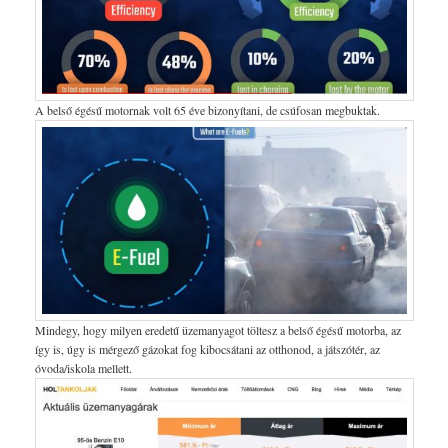
A belső égésű motornak volt 65 éve bizonyítani, de csúfosan megbuktak.
Mindegy, hogy milyen eredetű üzemanyagot töltesz a belső égésű motorba, az
így is, úgy is mérgező gázokat fog kibocsátani az otthonod, a játszótér, az
óvoda/iskola mellett.