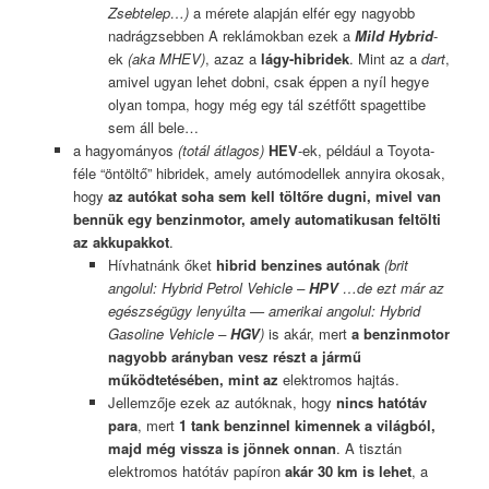
Zsebtelep…)
a mérete alapján elfér egy nagyobb
nadrágzsebben A reklámokban ezek a
Mild Hybrid
-
ek
(aka MHEV)
, azaz a
lágy-hibridek
. Mint az a
dart
,
amivel ugyan lehet dobni, csak éppen a nyíl hegye
olyan tompa, hogy még egy tál szétfőtt spagettibe
sem áll bele…
a hagyományos
(totál átlagos)
HEV
-ek, például a Toyota-
féle “öntöltő” hibridek, amely autómodellek annyira okosak,
hogy
az autókat soha sem kell töltőre dugni, mivel van
bennük egy benzinmotor, amely automatikusan feltölti
az akkupakkot
.
Hívhatnánk őket
hibrid benzines autónak
(brit
angolul: Hybrid Petrol Vehicle –
HPV
…de ezt már az
egészségügy lenyúlta — amerikai angolul: Hybrid
Gasoline Vehicle –
HGV
)
is akár, mert
a benzinmotor
nagyobb arányban vesz részt a jármű
működtetésében, mint az
elektromos hajtás.
Jellemzője ezek az autóknak, hogy
nincs hatótáv
para
, mert
1 tank benzinnel kimennek a világból,
majd még vissza is jönnek onnan
. A tisztán
elektromos hatótáv papíron
akár 30 km is lehet
, a