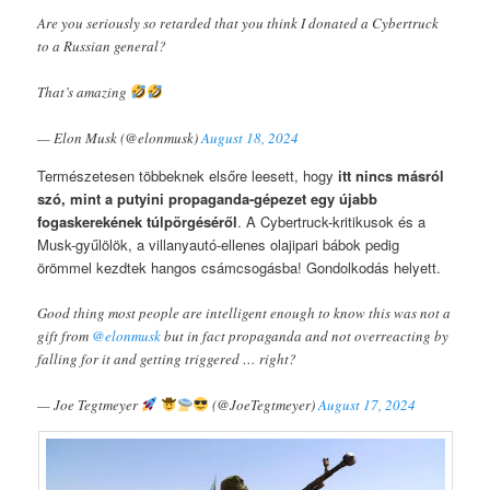
Are you seriously so retarded that you think I donated a Cybertruck
to a Russian general?
That’s amazing
— Elon Musk (@elonmusk)
August 18, 2024
Természetesen többeknek elsőre leesett, hogy
itt nincs másról
szó, mint a putyini propaganda-gépezet egy újabb
fogaskerekének túlpörgéséről
. A Cybertruck-kritikusok és a
Musk-gyűlölök, a villanyautó-ellenes olajipari bábok pedig
örömmel kezdtek hangos csámcsogásba! Gondolkodás helyett.
Good thing most people are intelligent enough to know this was not a
gift from
@elonmusk
but in fact propaganda and not overreacting by
falling for it and getting triggered … right?
— Joe Tegtmeyer
(@JoeTegtmeyer)
August 17, 2024