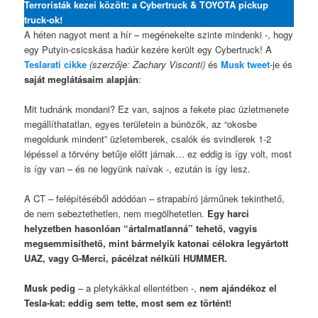
Terroristák kezei között: a Cybertruck & TOYOTA pickup
truck-ok!
A héten nagyot ment a hír – megénekelte szinte mindenki -, hogy
egy Putyin-csicskása hadúr kezére került egy Cybertruck! A
Teslarati cikke
(szerzője: Zachary Visconti)
és
Musk twee
t
-je és
saját meglátásaim alapján
:
Mit tudnánk mondani? Ez van, sajnos a fekete piac üzletmenete
megállíthatatlan, egyes területein a búnözők, az “okosbe
megoldunk mindent” üzletemberek, csalók és svindlerek 1-2
lépéssel a törvény betűje előtt járnak… ez eddig is így volt, most
is így van – és ne legyünk naívak -, ezután is így lesz.
A CT – felépítéséből adódóan – strapabíró járműnek tekinthető,
de nem sebeztethetlen, nem megölhetetlen.
Egy harci
helyzetben hasonlóan “ártalmatlanná” tehető, vagyis
megsemmisíthető, mint bármelyik katonai célokra legyártott
UAZ, vagy G-Merci, pácélzat nélküli HUMMER.
Musk pedig
– a pletykákkal ellentétben -,
nem ajándékoz el
Tesla-kat: eddig sem tette, most sem ez történt!