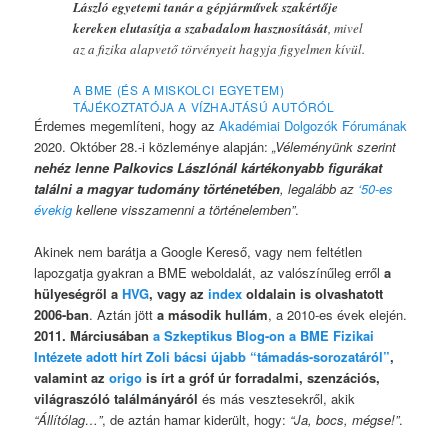
László egyetemi tanár a gépjárművek szakértője
kereken elutasítja a szabadalom hasznosítását
, mivel
az a fizika alapvető törvényeit hagyja figyelmen kívül.
A BME (ÉS A MISKOLCI EGYETEM)
TÁJÉKOZTATÓJA A VÍZHAJTÁSÚ AUTÓRÓL
Érdemes megemlíteni, hogy az
Akadémiai Dolgozók Fórumának
2020. Október 28.-i közleménye alapján:
„Véleményünk szerint
nehéz lenne Palkovics Lászlónál kártékonyabb figurákat
találni a magyar tudomány történetében
, legalább az
‘50-es
évekig
kellene visszamenni a történelemben”
.
Akinek nem barátja a Google Kereső, vagy nem feltétlen
lapozgatja gyakran a BME weboldalát, az valószínűleg erről
a
hülyeségről a
HVG
, vagy az
index
oldalain is olvashatott
2006-ban
. Aztán jött
a második hullám
, a 2010-es évek elején.
2011. Márciusában
a Szkeptikus Blog-on a BME Fizikai
Intézete adott hírt Zoli bácsi újabb “támadás-sorozatáról”
,
valamint az
origo
is írt a gróf úr forradalmi, szenzációs,
világraszóló találmányáról
és más vesztesekről, akik
“Állítólag…”
, de aztán hamar kiderült, hogy:
“Ja, bocs, mégse!”
.