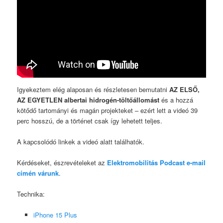
Igyekeztem elég alaposan és részletesen bemutatni
AZ ELSŐ,
AZ EGYETLEN albertai hidrogén-töltőállomást
és a hozzá
kötődő tartományi és magán projekteket – ezért lett a videó 39
perc hosszú, de a történet csak így lehetett teljes.
A kapcsolódó linkek a videó alatt találhatók.
Kérdéseket, észrevételeket az
Elektromobilitás Podcast e-mail
címén várunk
.
Technika:
iPhone 15 Plus