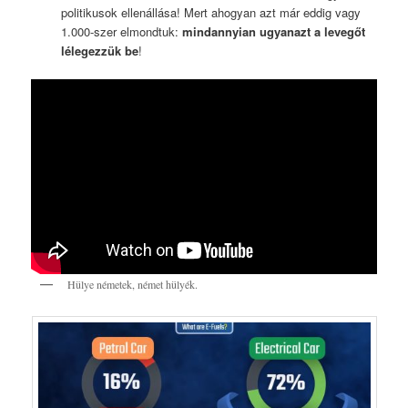
politikusok ellenállása! Mert ahogyan azt már eddig vagy
1.000-szer elmondtuk:
mindannyian ugyanazt a levegőt
lélegezzük be
!
Hülye németek, német hülyék.