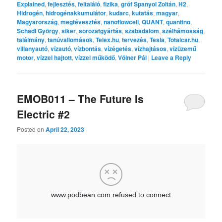
Explained
,
fejlesztés
,
feltaláló
,
fizika
,
gróf Spanyol Zoltán
,
H2
,
Hidrogén
,
hidrogénakkumulátor
,
kudarc
,
kutatás
,
magyar
,
Magyarország
,
megtévesztés
,
nanoflowcell
,
QUANT
,
quantino
,
Schadl György
,
siker
,
sorozatgyártás
,
szabadalom
,
szélhámosság
,
találmány
,
tanúvallomások
,
Telex.hu
,
tervezés
,
Tesla
,
Totalcar.hu
,
villanyautó
,
vízautó
,
vízbontás
,
vízégetés
,
vízhajtásos
,
vízüzemű
motor
,
vízzel hajtott
,
vízzel működő
,
Völner Pál
|
Leave a Reply
EMOB011 – The Future Is
Electric #2
Posted on
April 22, 2023