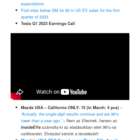
expectations
Ford slips below GM for #2 in US EV sales for the first
quarter of 2023
Tesla Q1 2023 Earnings Call
Mazda USA – California ONLY: 15 (in March: 4 pcs)
–
“Actually, the single-digit results continue and are 96%
lower than a year ago.”
– Nem az
Electrek
, hanem az
InsideEVs
számolta ki az eladásokban elért 96%-os
csökkenést. Elnézést kérünk a tévedésért!