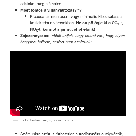
adatokat megtalálhatod.
Miért fontos a villanyautózás???
Kibocsátás-mentesen, vagy minimális kibocsátással
közlekedni a városokban.
Ne ott pöfögje ki a CO
-t,
2
NO
-t, kormot a jármű, ahol élünk!
X
Zajszennyezés
:
“abból tudjuk, hogy csend van, hogy olyan
hangokat hallunk, amiket nem szoktunk”
.
a történelem hangos, büdös darabja…
Számunkra ezért is érthetetlen a tradícionális autógyártók,