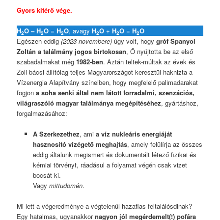
Gyors kitérő vége.
H
O –
H
O
=
H
O
, avagy
H
O
+
H
O
=
H
O
2
2
2
2
2
2
Egészen eddig
(2023 novembere)
úgy volt, hogy
gróf Spanyol
Zoltán a találmány jogos birtokosan
, Ő nyújtotta be az első
szabadalmakat még
1982-ben
. Aztán teltek-múltak az évek és
Zoli bácsi állítólag teljes Magyarországot keresztül haknizta a
Vízenergia Alapítvány színeiben, hogy megfelelő palimadarakat
fogjon
a soha senki által nem látott forradalmi, szenzációs,
világraszóló magyar találmánya megépítéséhez
, gyártáshoz,
forgalmazásához:
A Szerkezethez
, ami
a víz nukleáris energiáját
hasznosító vízégető meghajtás
, amely felülírja az összes
eddig általunk megismert és dokumentált létező fizikai és
kémiai törvényt, ráadásul a folyamat végén csak vizet
bocsát ki.
Vagy
mittudomén
.
Mi lett a végeredménye a végtelenül hazafias feltalálósdinak?
Egy hatalmas, ugyanakkor
nagyon jól megérdemelt(!) pofára