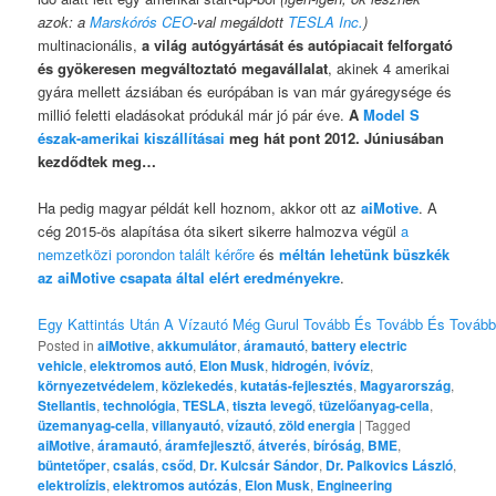
azok: a
Marskórós CEO
-val megáldott
TESLA Inc.
)
multinacionális,
a világ autógyártását és autópiacait felforgató
és gyökeresen megváltoztató megavállalat
, akinek 4 amerikai
gyára mellett ázsiában és európában is van már gyáregysége és
millió feletti eladásokat pródukál már jó pár éve.
A
Model S
észak-amerikai kiszállításai
meg hát pont 2012. Júniusában
kezdődtek meg…
Ha pedig magyar példát kell hoznom, akkor ott az
aiMotive
. A
cég 2015-ös alapítása óta sikert sikerre halmozva végül
a
nemzetközi porondon talált kérőre
és
méltán lehetünk büszkék
az aiMotive csapata által elért eredményekre
.
Egy Kattintás Után A Vízautó Még Gurul Tovább És Tovább És Tovább .
Posted in
aiMotive
,
akkumulátor
,
áramautó
,
battery electric
vehicle
,
elektromos autó
,
Elon Musk
,
hidrogén
,
ivóvíz
,
környezetvédelem
,
közlekedés
,
kutatás-fejlesztés
,
Magyarország
,
Stellantis
,
technológia
,
TESLA
,
tiszta levegő
,
tüzelőanyag-cella
,
üzemanyag-cella
,
villanyautó
,
vízautó
,
zöld energia
|
Tagged
aiMotive
,
áramautó
,
áramfejlesztő
,
átverés
,
bíróság
,
BME
,
büntetőper
,
csalás
,
csőd
,
Dr. Kulcsár Sándor
,
Dr. Palkovics László
,
elektrolízis
,
elektromos autózás
,
Elon Musk
,
Engineering