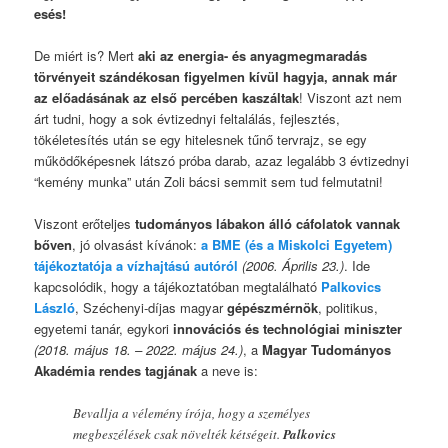
esés!
De miért is? Mert
aki az energia- és anyagmegmaradás
törvényeit szándékosan figyelmen kívül hagyja, annak már
az előadásának az első percében kaszáltak
! Viszont azt nem
árt tudni, hogy a sok évtizednyi feltalálás, fejlesztés,
tökéletesítés után se egy hitelesnek tűnő tervrajz, se egy
működőképesnek látszó próba darab, azaz legalább 3 évtizednyi
“kemény munka” után Zoli bácsi semmit sem tud felmutatni!
Viszont erőteljes
tudományos lábakon álló cáfolatok vannak
bőven
, jó olvasást kívánok:
a BME (és a Miskolci Egyetem)
tájékoztatója a vízhajtású autóról
(2006. Április 23.)
. Ide
kapcsolódik, hogy a tájékoztatóban megtalálható
Palkovics
László
, Széchenyi-díjas magyar
gépészmérnök
, politikus,
egyetemi tanár, egykori
innovációs és technológiai miniszter
(2018. május 18. – 2022. május 24.)
, a
Magyar Tudományos
Akadémia rendes tagjának
a neve is:
Bevallja a vélemény írója, hogy a személyes
megbeszélések csak növelték kétségeit.
Palkovics