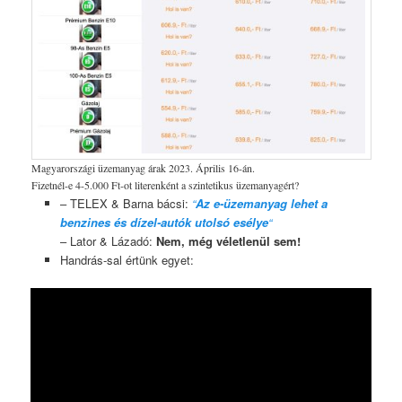
Magyarországi üzemanyag árak 2023. Április 16-án.
Fizetnél-e 4-5.000 Ft-ot literenként a szintetikus üzemanyagért?
– TELEX & Barna bácsi:
“
Az e-üzemanyag lehet a
benzines és dízel-autók utolsó esélye
“
– Lator & Lázadó:
Nem, még véletlenül sem!
Handrás-sal értünk egyet: