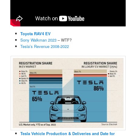
Toyota RAV4 EV
Sony Walkman 2023
– WTF?
Tesla’s Revenue 2008-2022
Tesla Vehicle Production & Deliveries and Date for