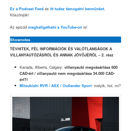
Ez a Podcast Feed
és
itt tudsz támogatni bennünket
.
Köszönjük!
Az epizód
meghallgatható a YouTube-on
is!
Shownotes
TÉVHITEK, FÉL INFORMÁCIÓK ÉS VALÓTLANSÁGOK A
VILLANYAUTÓZÁSRÓL ÉS ANNAK JÖVŐJÉRŐL – 2. rész
Kanada, Alberta, Calgary:
villanyautó megvásárlása 600
CAD-ért / villanyautó nem megvásárlása 34.000 CAD-
ért?!
Mitsubishi RVR / ASX / Outlander Sport
: melyik, hol, mi?