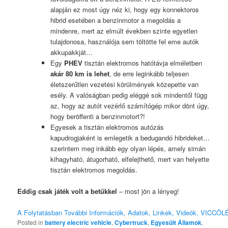
alapján ez most úgy néz ki, hogy egy konnektoros
hibrid esetében a benzinmotor a megoldás a
mindenre, mert az elmúlt években szinte egyetlen
tulajdonosa, használója sem töltötte fel eme autók
akkupakkját…
Egy
PHEV
tisztán elektromos hatótávja elméletben
akár 80 km is lehet
, de erre leginkább teljesen
életszerűtlen vezetési körülmények közepette van
esély. A valóságban pedig eléggé sok mindentől függ
az, hogy az autót vezérlő számítógép mikor dönt úgy,
hogy beröffenti a benzinmotort?!
Egyesek a tisztán elektromos autózás
kapudrogjaként is emlegetik a bedugandó hibrideket…
szerintem meg inkább egy olyan lépés, amely simán
kihagyható, átugorható, elfelejthető, mert van helyette
tisztán elektromos megoldás.
Eddig csak játék volt a betűkkel
– most jön a lényeg!
A Folytatásban További Információk, Adatok, Linkek, Videók, VICCÖLÉ
Posted in
battery electric vehicle
,
Cybertruck
,
Egyesült Államok
,