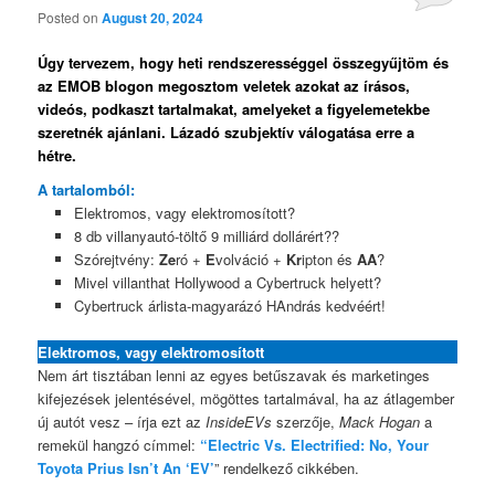
Posted on
August 20, 2024
Úgy tervezem, hogy heti rendszerességgel összegyűjtöm és
az EMOB blogon megosztom veletek azokat az írásos,
videós, podkaszt tartalmakat, amelyeket a figyelemetekbe
szeretnék ajánlani. Lázadó szubjektív válogatása erre a
hétre.
A tartalomból:
Elektromos, vagy elektromosított?
8 db villanyautó-töltő 9 milliárd dollárért??
Szórejtvény:
Ze
ró +
E
volváció +
Kr
ipton és
AA
?
Mivel villanthat Hollywood a Cybertruck helyett?
Cybertruck árlista-magyarázó HAndrás kedvéért!
Elektromos, vagy elektromosított
Nem árt tisztában lenni az egyes betűszavak és marketinges
kifejezések jelentésével, mögöttes tartalmával, ha az átlagember
új autót vesz – írja ezt az
InsideEVs
szerzője,
Mack Hogan
a
remekül hangzó címmel:
“Electric Vs. Electrified: No, Your
Toyota Prius Isn’t An ‘EV’
” rendelkező cikkében.