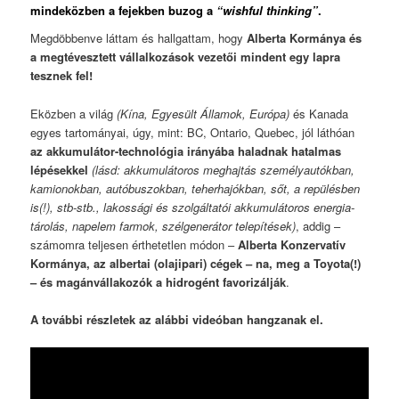
mindeközben a fejekben buzog a
“wishful thinking”
.
Megdöbbenve láttam és hallgattam, hogy
Alberta Kormánya és
a megtévesztett vállalkozások vezetői mindent egy lapra
tesznek fel!
Eközben a világ
(Kína, Egyesült Államok, Európa)
és Kanada
egyes tartományai, úgy, mint: BC, Ontario, Quebec, jól láthóan
az akkumulátor-technológia irányába haladnak hatalmas
lépésekkel
(lásd: akkumulátoros meghajtás személyautókban,
kamionokban, autóbuszokban, teherhajókban, sőt, a repülésben
is(!), stb-stb., lakossági és szolgáltatói akkumulátoros energia-
tárolás, napelem farmok, szélgenerátor telepítések)
, addig –
számomra teljesen érthetetlen módon –
Alberta Konzervatív
Kormánya, az albertai (olajipari) cégek – na, meg a Toyota(!)
– és magánvállakozók a hidrogént favorizálják
.
A további részletek az alábbi videóban hangzanak el.