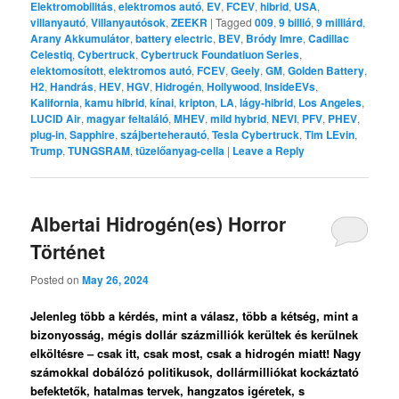
Elektromobilitás
,
elektromos autó
,
EV
,
FCEV
,
hibrid
,
USA
,
villanyautó
,
Villanyautósok
,
ZEEKR
|
Tagged
009
,
9 billió
,
9 milliárd
,
Arany Akkumulátor
,
battery electric
,
BEV
,
Bródy Imre
,
Cadillac
Celestiq
,
Cybertruck
,
Cybertruck Foundatiuon Series
,
elektomosított
,
elektromos autó
,
FCEV
,
Geely
,
GM
,
Golden Battery
,
H2
,
Handrás
,
HEV
,
HGV
,
Hidrogén
,
Hollywood
,
InsideEVs
,
Kalifornia
,
kamu hibrid
,
kínai
,
kripton
,
LA
,
lágy-hibrid
,
Los Angeles
,
LUCID Air
,
magyar feltaláló
,
MHEV
,
mild hybrid
,
NEVI
,
PFV
,
PHEV
,
plug-in
,
Sapphire
,
szájberteherautó
,
Tesla Cybertruck
,
Tim LEvin
,
Trump
,
TUNGSRAM
,
tüzelőanyag-cella
|
Leave a Reply
Albertai Hidrogén(es) Horror
Történet
Posted on
May 26, 2024
Jelenleg több a kérdés, mint a válasz, több a kétség, mint a
bizonyosság, mégis dollár százmilliók kerültek és kerülnek
elköltésre – csak itt, csak most, csak a hidrogén miatt! Nagy
számokkal dobálózó politikusok, dollármilliókat kockáztató
befektetők, hatalmas tervek, hangzatos igéretek, s