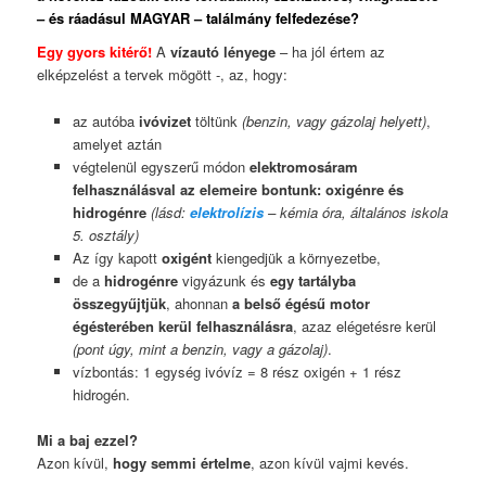
– és ráadásul MAGYAR – találmány felfedezése?
Egy gyors kitérő!
A
vízautó lényege
– ha jól értem az
elképzelést a tervek mögött -, az, hogy:
az autóba
ivóvizet
töltünk
(benzin, vagy gázolaj helyett)
,
amelyet aztán
végtelenül egyszerű módon
elektromosáram
felhasználásval az elemeire bontunk: oxigénre és
hidrogénre
(lásd:
elektrolízis
– kémia óra, általános iskola
5. osztály)
Az így kapott
oxigént
kiengedjük a környezetbe,
de a
hidrogénre
vigyázunk és
egy tartályba
összegyűjtjük
, ahonnan
a belső égésű motor
égésterében kerül felhasználásra
, azaz elégetésre kerül
(pont úgy, mint a benzin, vagy a gázolaj)
.
vízbontás: 1 egység ivóvíz = 8 rész oxigén + 1 rész
hidrogén.
Mi a baj ezzel?
Azon kívül,
hogy semmi értelme
, azon kívül vajmi kevés.