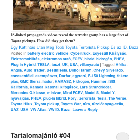
IS-linked propaganda videos reveal the terrorist group has a large fleet of
Toyota pickups. How did they get them?
Egy Kattintás Után Még Több Toyota Terrorista Pickup És az ID. Buz
Posted in
battery electric vehicle
,
Cybertruck
,
Egyesült Királyság
,
Elektromobilitás
,
elektromos autó
,
FCEV
,
hibrid
,
hidrogén
,
PHEV
,
Plug-in Hybrid
,
TESLA
,
teszt
,
UK
,
USA
,
villanyautó
|
Tagged
Afrika
,
Anglia
,
Auto Trader
,
BestInTesla
,
Boko Haram
,
Chevy Silverado
,
csecsenföldi
,
csempészet
,
Darfur
,
egyterű
,
F-150 Lightning
,
fekete
piac
,
GMC Sierra
,
hadúr
,
HAMASZ
,
Hidrogén
,
Hummer
,
ISIS
,
Kalifornia
,
Kanada
,
katonai
,
kifogások
,
Lars Strandridder
,
Mercedes G-klasse
,
minivan
,
Mirai FCEV
,
Model S
,
Model Y
,
nyavajgás
,
PHEV
,
plug-in hibrid
,
Rory
,
terrorista
,
Tesla
,
The Verge
,
Toyota Hilux
,
Toyota pickup
,
Toyota War
,
túra
,
tüzelőanyag-cella
,
UAZ
,
USA
,
VW Atlas
,
VW ID. Buzz
|
Leave a Reply
Tartalomajánló #04