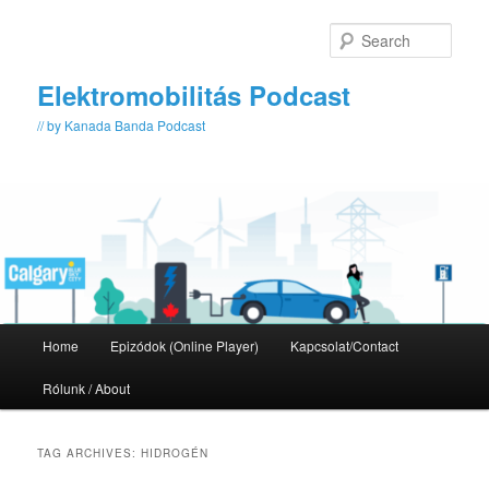
Skip
Skip
to
to
Sear
primary
secondary
content
content
Elektromobilitás Podcast
// by Kanada Banda Podcast
Main
Home
Epizódok (Online Player)
Kapcsolat/Contact
menu
Rólunk / About
TAG ARCHIVES:
HIDROGÉN