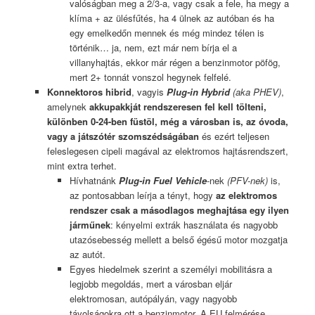
valóságban meg a 2/3-a, vagy csak a fele, ha megy a
klíma + az ülésfűtés, ha 4 ülnek az autóban és ha
egy emelkedőn mennek és még mindez télen is
történik… ja, nem, ezt már nem bírja el a
villanyhajtás, ekkor már régen a benzinmotor pöfög,
mert 2+ tonnát vonszol hegynek felfelé.
Konnektoros hibrid
, vagyis
Plug-in Hybrid
(aka PHEV)
,
amelynek
akkupakkját rendszeresen fel kell tölteni,
különben 0-24-ben füstöl, még a városban is, az óvoda,
vagy a játszótér szomszédságában
és ezért teljesen
feleslegesen cipeli magával az elektromos hajtásrendszert,
mint extra terhet.
Hívhatnánk
Plug-in Fuel Vehicle
-nek
(PFV-nek)
is,
az pontosabban leírja a tényt, hogy
az elektromos
rendszer csak a másodlagos meghajtása egy ilyen
járműnek
: kényelmi extrák használata és nagyobb
utazósebesség mellett a belső égésű motor mozgatja
az autót.
Egyes hiedelmek szerint a személyi mobilitásra a
legjobb megoldás, mert a városban eljár
elektromosan, autópályán, vagy nagyobb
távolságokra ott a benzinmotor. A EU felmérése