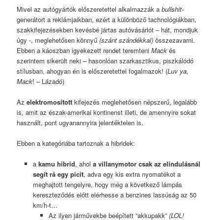
Mivel az autógyártók előszeretettel alkalmazzák a
bullshit
-
generátort a reklámjaikban, ezért a különböző tachnológiákban,
szakkifejezésekben kevésbé jártas autóvásárlót – hát, mondjuk
úgy -, meglehetősen könnyű
(szánt szándékkal)
összezavarni.
Ebben a káoszban igyekezett rendet teremteni
Mack
és
szerintem sikerült neki – hasonlóan szarkasztikus, piszkálódó
stílusban, ahogyan én is előszeretettel fogalmazok! (
Luv ya,
Mack
!
– Lázadó)
Az
elektromosított
kifejezés meglehetősen népszerű, legalább
is, amit az észak-amerikai kontinenst illeti, de amennyire sokat
használt, pont ugyanannyira jelentéktelen is.
Ebben a kategóriába tartoznak a hibridek:
a
kamu hibrid
, ahol
a villanymotor csak az elindulásnál
segít rá egy picit
, adva egy kis extra nyomatékot a
meghajtott tengelyre, hogy még a következő lámpás
kereszteződés előtt elérhesse a benzines lassúság az 50
km/h-t…
Az ilyen járművekbe beépített “akkupakk”
(LOL!