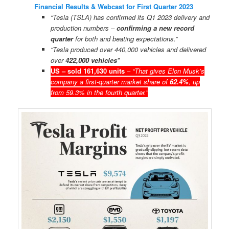
Financial Results & Webcast for First Quarter 2023
“Tesla (TSLA) has confirmed its Q1 2023 delivery and
production numbers –
confirming a new record
quarter
for both and beating expectations.”
“Tesla produced over 440,000 vehicles and delivered
over
422,000 vehicles
”
US – sold 161,630 units
–
“That gives Elon Musk’s
company a first-quarter market share of
62.4%
, up
from 59.3% in the fourth quarter.”