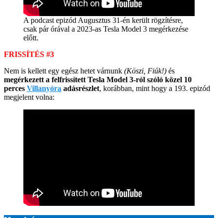
A podcast epizód Augusztus 31-én került rögzítésre,
csak pár órával a 2023-as Tesla Model 3 megérkezése
előtt.
FRISSÍTÉS #3
Nem is kellett egy egész hetet várnunk
(Köszi, Fiúk!)
és
megérkezett a felfrissített Tesla Model 3-ról szóló közel 10
perces
Villanyóra
adásrészlet
, korábban, mint hogy a 193. epizód
megjelent volna: