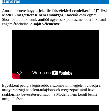
Handrás
Annak ellenére hogy
a jelentős frissétekkel rendelkező “új” Tesla
Model 3 megérkezése nem embargós
, Handrás csak egy YT
Short-ot tudott kitenni, amiből ugye csak pont az nem derül ki, ami
engem érdekelne:
a saját véleménye
.
Egyébként pedig a legrissebb, a szombaton megjelent videója a
magyarországi napelem-tulajdonosok
megszopatásáról
havi
szaldójának bevezetéséről szól – a Model 3 nem került benne
megemlítésre.