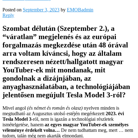
Posted on
September 3, 2023
by
EMOBadmin
Reply
Szombat délután (Szeptember 2.), a
“váratlan” megjelenés és az európai
forgalmazás megkezdése után 48 órával
arra voltam kíváncsi, hogy az általam
rendszeresen nézett/hallgatott magyar
YouTuber-ek mit mondanak, mit
gondolnak a dizájnjában, az
anyaghasználatában, a technológiájában
jelentősen megújult Tesla Model 3-ról?
Mivel angol
(és német és román és olasz)
nyelven minden is
megtudható az Augusztus utolsó estéjén megérkezett
2023. évi
Tesla Model 3
-ról, nem is igazán a technológiai részletek
ismételgetése, hanem
az egyes magyar YouTuber-ek személyes
véleménye érdekelt volna…
De nem tudhattam meg, mert … nem
tudom, talán még nem akarták elmondani.