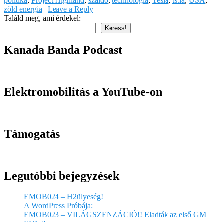
politika
,
Project Highland
,
szaldó
,
technológia
,
Tesla
,
ts.la
,
USA
,
zöld energia
|
Leave a Reply
Találd meg, ami érdekel:
Keress!
Kanada Banda Podcast
Elektromobilitás a YouTube-on
Támogatás
Legutóbbi bejegyzések
EMOB024 – H2ülyeség!
A WordPress Próbája:
EMOB023 – VILÁGSZENZÁCIÓ!! Eladták az első GM