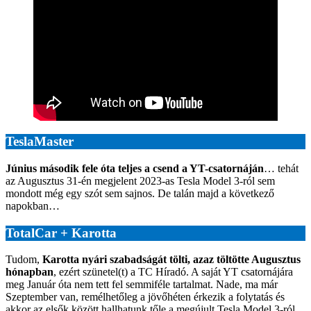
TeslaMaster
Június második fele óta teljes a csend a YT-csatornáján
… tehát
az Augusztus 31-én megjelent 2023-as Tesla Model 3-ról sem
mondott még egy szót sem sajnos. De talán majd a következő
napokban…
TotalCar + Karotta
Tudom,
Karotta nyári szabadságát tölti, azaz töltötte Augusztus
hónapban
, ezért szünetel(t) a TC Híradó. A saját YT csatornájára
meg Január óta nem tett fel semmiféle tartalmat. Nade, ma már
Szeptember van, remélhetőleg a jövőhéten érkezik a folytatás és
akkor az elsők között hallhatunk tőle a megújult Tesla Model 3-ról