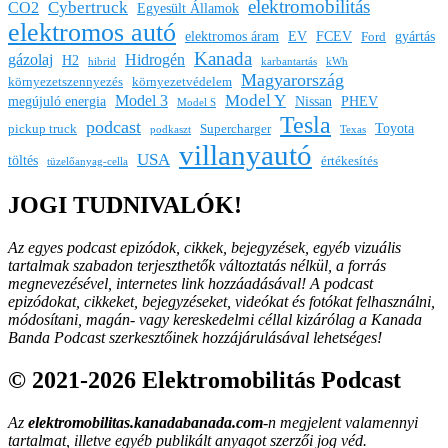
elektromobilitás
Cybertruck
CO2
Egyesült Államok
elektromos autó
elektromos áram
EV
FCEV
gyártás
Ford
Kanada
gázolaj
Hidrogén
H2
hibrid
karbantartás
kWh
Magyarország
környezetszennyezés
környezetvédelem
Model Y
Model 3
megújuló energia
Nissan
PHEV
Model S
Tesla
podcast
Toyota
pickup truck
Supercharger
podkaszt
Texas
villanyautó
USA
töltés
értékesítés
tüzelőanyag-cella
JOGI TUDNIVALÓK!
Az egyes podcast epizódok, cikkek, bejegyzések, egyéb vizuális
tartalmak szabadon terjeszthetők változtatás nélkül, a forrás
megnevezésével, internetes link hozzáadásával!
A podcast
epizódokat, cikkeket, bejegyzéseket, videókat és fotókat felhasználni,
módosítani, magán- vagy kereskedelmi céllal kizárólag a Kanada
Banda Podcast szerkesztőinek hozzájárulásával lehetséges!
© 2021-2026 Elektromobilitás Podcast
Az
elektromobilitas.kanadabanada.com
-n megjelent valamennyi
tartalmat, illetve egyéb publikált anyagot szerzői jog véd.