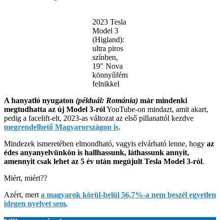
2023 Tesla
Model 3
(Higland):
ultra piros
színben,
19″ Nova
könnyűfém
felnikkel
A hanyatló nyugaton
(példuál: Románia)
már mindenki
megtudhatta
az új Model 3-ról
YouTube-on mindazt, amit akart,
pedig a facelift-elt, 2023-as változat az első pillanattól kezdve
megrendelhető Magyarországon is
.
Mindezek ismeretében elmondható, vagyis elvárható lenne, hogy
az
édes anyanyelvünkön is hallhassunk, láthassunk annyit,
amennyit csak lehet az 5 év után megújult Tesla Model 3-ról
.
Miért, miért??
Azért, mert
a magyarok körül-belül 56,7%-a nem beszél egyetlen
idegen nyelvet sem
.