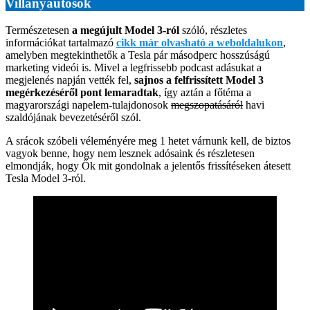
Villanyautósok
Természetesen
a megújult Model 3-ról
szóló, részletes
információkat tartalmazó
cikk már olvasható a weboldalukon
,
amelyben megtekinthetők a Tesla pár másodperc hosszúságú
marketing videói is. Mivel a legfrissebb podcast adásukat a
megjelenés napján vették fel,
sajnos a felfrissített Model 3
megérkezéséről pont lemaradtak
, így aztán a főtéma a
magyarországi napelem-tulajdonosok
megszopatásáról
havi
szaldójának bevezetéséről szól.
A srácok szóbeli véleményére meg 1 hetet várnunk kell, de biztos
vagyok benne, hogy nem lesznek adósaink és részletesen
elmondják, hogy Ők mit gondolnak a jelentős frissítéseken átesett
Tesla Model 3-ról.