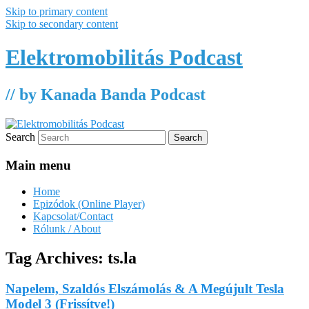
Skip to primary content
Skip to secondary content
Elektromobilitás Podcast
// by Kanada Banda Podcast
Search
Main menu
Home
Epizódok (Online Player)
Kapcsolat/Contact
Rólunk / About
Tag Archives:
ts.la
Napelem, Szaldós Elszámolás & A Megújult Tesla
Model 3 (Frissítve!)