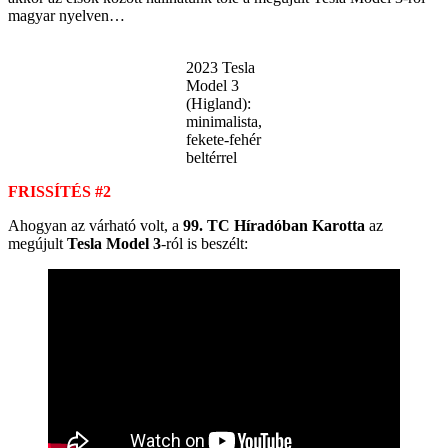
magyar nyelven…
2023 Tesla
Model 3
(Higland):
minimalista,
fekete-fehér
beltérrel
FRISSÍTÉS #2
Ahogyan az várható volt, a
99. TC Híradóban Karotta
az
megújult
Tesla Model 3
-ról is beszélt: