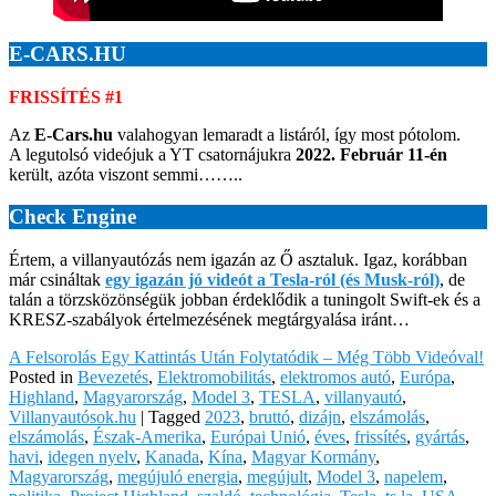
E-CARS.HU
FRISSÍTÉS #1
Az
E-Cars.hu
valahogyan lemaradt a listáról, így most pótolom.
A legutolsó videójuk a YT csatornájukra
2022. Február 11-én
került, azóta viszont semmi……..
Check Engine
Értem, a villanyautózás nem igazán az Ő asztaluk. Igaz, korábban
már csináltak
egy igazán jó videót a Tesla-ról (és Musk-ról)
, de
talán a törzsközönségük jobban érdeklődik a tuningolt Swift-ek és a
KRESZ-szabályok értelmezésének megtárgyalása iránt…
A Felsorolás Egy Kattintás Után Folytatódik – Még Több Videóval!
Posted in
Bevezetés
,
Elektromobilitás
,
elektromos autó
,
Európa
,
Highland
,
Magyarország
,
Model 3
,
TESLA
,
villanyautó
,
Villanyautósok.hu
|
Tagged
2023
,
bruttó
,
dizájn
,
elszámolás
,
elszámolás
,
Észak-Amerika
,
Európai Unió
,
éves
,
frissítés
,
gyártás
,
havi
,
idegen nyelv
,
Kanada
,
Kína
,
Magyar Kormány
,
Magyarország
,
megújuló energia
,
megújult
,
Model 3
,
napelem
,