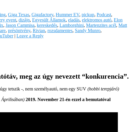
ing
,
Giga Texas
,
Gigafactory
,
Hummer EV
,
pickup
,
Podcast
,
ery event
,
dizájn
,
Egyesült Államok
,
eladás
,
elektromos autó
,
Elon
ix
,
Jason Cammisa
,
kereskedés
,
Lamborghini
,
Martenzites acél
,
Matt
are
,
présöntvény
,
Rivian
,
rozsdamentes
,
Sandy Munro
,
uTuber
|
Leave a Reply
tótáv, meg az úgy nevezett “konkurencia”.
 úgy tetszik -, nem személyautó, nem egy SUV
(hobbi terepjáró)
 Áprilisában)
2019. November 21-én ezzel a bemutatóval