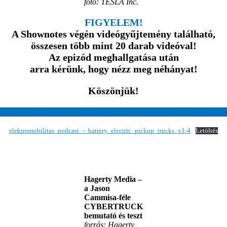
fotó: TESLA Inc.
FIGYELEM!
A Shownotes végén videógyűjtemény található,
összesen több mint 20 darab videóval!
Az epizód meghallgatása után
arra kérünk, hogy nézz meg néhányat!
Köszönjük!
elektromobilitas_podcast_-_battery_electric_pickup_trucks_v1-4
Letöltés
Hagerty Media –
a Jason
Cammisa-féle
CYBERTRUCK
bemutató és teszt
forrás: Hagerty