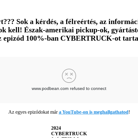
t??? Sok a kérdés, a félreértés, az informá
ok kell! Észak-amerikai pickup-ok, gyártást
z az epizód 100%-ban CYBERTRUCK-ot tart
Az egyes epizódokat már
a YouTube-on is meghallgathatod
!
2024
CYBERTRUCK