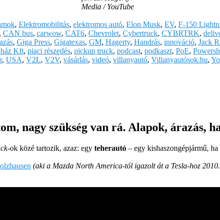
Media / YouTube
lamok
,
Elektromobilitás
,
elektromos autó
,
Elon Musk
,
EV
,
F-150 Lightn
,
CAN bus
,
carwow
,
CAT6
,
Chevrolet
,
Cybertruck
,
CYBRTRK
,
deliv
azás
,
Giga Press
,
Gigatexas
,
GM
,
Hagerty
,
Handrás
,
innováció
,
Jack R
ház Kft
,
piaci részedés
,
pickup truck
,
podcast
,
podkaszt
,
PoE
,
Powersh
r
,
USA
,
V2L
,
V2V
,
vásárlás
,
videó
,
villanyautó
,
Villanyautósok.hu
,
Yo
m, nagy szükség van rá. Alapok, árazás, ha
uck
-ok közé tartozik, azaz: egy
teherautó
– egy kishaszongépjármű, ha
olzhausen
(aki a Mazda North America-tól igazolt át a Tesla-hoz 2010.