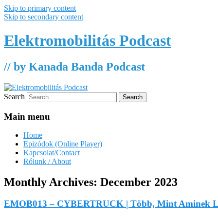
Skip to primary content
Skip to secondary content
Elektromobilitás Podcast
// by Kanada Banda Podcast
Search
Main menu
Home
Epizódok (Online Player)
Kapcsolat/Contact
Rólunk / About
Monthly Archives:
December 2023
EMOB013 – CYBERTRUCK | Több, Mint Aminek Lá