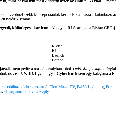
 ki, mint bármelyik másik
pickup truck
az elmúlt 15 évből…
mert
obb, a szebbnél szebb koncepcióautók kerültek kiállításra a különböz
lett belőlük semmi.
egyedi, különleges akar lenni
. Ahogyan RJ Scaringe, a Rivian CEO-ja i
Rivian
R1T
Launch
Edition
játszik
, nem pedig a másodosztályban, ahol a
mid-size pickup
-ok fogla
ítjuk össze a VW ID.4-gyel, úgy a
Cybertruck
sem egy kategória a Ri
tromobilitás
,
elektromos autó
,
Elon Musk
,
EV
,
F-150 Lightning
,
Ford
,
la
,
villanyautó
|
Leave a Reply