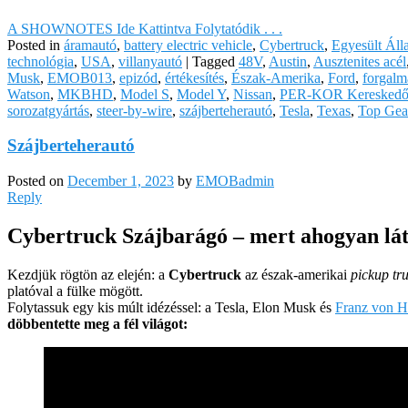
A SHOWNOTES Ide Kattintva Folytatódik . . .
Posted in
áramautó
,
battery electric vehicle
,
Cybertruck
,
Egyesült Ál
technológia
,
USA
,
villanyautó
|
Tagged
48V
,
Austin
,
Ausztenites acél
Musk
,
EMOB013
,
epizód
,
értékesítés
,
Észak-Amerika
,
Ford
,
forgalm
Watson
,
MKBHD
,
Model S
,
Model Y
,
Nissan
,
PER-KOR Kereskedő
sorozatgyártás
,
steer-by-wire
,
szájberteherautó
,
Tesla
,
Texas
,
Top Gea
Szájberteherautó
Posted on
December 1, 2023
by
EMOBadmin
Reply
Cybertruck Szájbarágó – mert ahogyan láto
Kezdjük rögtön az elején: a
Cybertruck
az észak-amerikai
pickup tr
platóval a fülke mögött.
Folytassuk egy kis múlt idézéssel: a Tesla, Elon Musk és
Franz von H
döbbentette meg a fél világot: