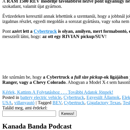
A
RAM 1500 REV modellje távolabbról nézve pont ugyanúgy néz
szokatlant, valamit újat gyártson.
Évtizedeken keresztül annak lehettünk a szemtanúi, hogy a jobbnál j
izgalmas részlet, egyedi megoldás a sorozat gyártásra, vagy soha nem 
Pont
azért lett a
Cybertruck
is olyan, amilyen, mert formabontó, 
messziről látni, hogy:
az ott egy RIVIAN pickup/SUV
!
Ide szúrnám be, hogy
a Cybertruck a
full size pickup
-ok ligájában 
Ranger, vagy a Chevy Colorado
. Ahogyan a Model X-t sem hasonl
Kérlek, Kattints A Folytatáshoz . . . További Adatok Jönnek!
Posted in
battery electric vehicle
,
Cybertruck
,
Egyesült Államok
,
Elek
USA
,
villanyautó
|
Tagged
BEV
,
Cybertruck
,
Gigafactory Texas
,
Tes
Találd meg, ami érdekel:
Keress!
Kanada Banda Podcast