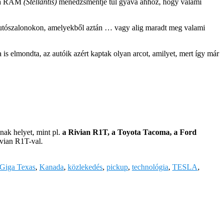
 a RAM
(Stellantis)
menedzsmentje túl gyáva ahhoz, hogy valami
ő autószalonokon, amelyekből aztán … vagy alig maradt meg valami
s elmondta, az autóik azért kaptak olyan arcot, amilyet, mert így már
lnak helyet, mint pl.
a Rivian R1T, a Toyota Tacoma, a Ford
vian R1T-val.
Giga Texas
,
Kanada
,
közlekedés
,
pickup
,
technológia
,
TESLA
,