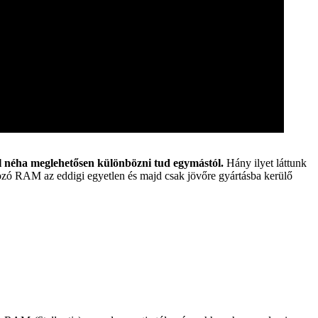
l néha meglehetősen különbözni tud egymástól.
Hány ilyet láttunk
ozó RAM az eddigi egyetlen és majd csak jövőre gyártásba kerülő