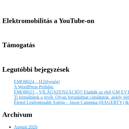
Elektromobilitás a YouTube-on
Támogatás
Legutóbbi bejegyzések
EMOB024 – H2ülyeség!
A WordPress Próbája:
EMOB023 – VILÁGSZENZÁCIÓ!! Eladták az első GM EV1
Ti formáltátok a jövőt. Olyan forradalmat csináltatok, amely 
Életed Legfontosabb Autója – Jason Cammisa (HAGERTY) & 
Archívum
August 2026