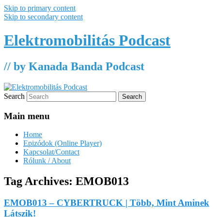
Skip to primary content
Skip to secondary content
Elektromobilitás Podcast
// by Kanada Banda Podcast
Search
Main menu
Home
Epizódok (Online Player)
Kapcsolat/Contact
Rólunk / About
Tag Archives:
EMOB013
EMOB013 – CYBERTRUCK | Több, Mint Aminek
Látszik!