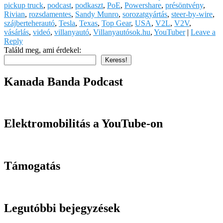
pickup truck
,
podcast
,
podkaszt
,
PoE
,
Powershare
,
présöntvény
,
Rivian
,
rozsdamentes
,
Sandy Munro
,
sorozatgyártás
,
steer-by-wire
,
szájberteherautó
,
Tesla
,
Texas
,
Top Gear
,
USA
,
V2L
,
V2V
,
vásárlás
,
videó
,
villanyautó
,
Villanyautósok.hu
,
YouTuber
|
Leave a
Reply
Találd meg, ami érdekel:
Keress!
Kanada Banda Podcast
Elektromobilitás a YouTube-on
Támogatás
Legutóbbi bejegyzések