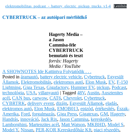
elektromobilitas_podcast_-_battery_electric_pickup_trucks_v1-4
Letöltés
CYBERTRUCK – az autóipari mérföldkő
Hagerty Media –
a Jason
Cammisa-féle
CYBERTRUCK
bemutató és teszt
forrás: Hagerty
Media / YouTube
A SHOWNOTES Ide Kattintva Folytatódik . . .
Posted in
áramautó
,
battery electric vehicle
,
Cybertruck
,
Egyesült
Államok
,
Elektromobilitás
,
elektromos autó
,
Elon Musk
,
EV
,
F-150
Lightning
,
Giga Texas
,
Gigafactory
,
Hummer EV
,
pickup
,
Podcast
,
technológia
,
USA
,
villanyautó
|
Tagged
48V
,
Austin
,
Ausztenites
acél
,
CAN bus
,
carwow
,
CAT6
,
Chevrolet
,
Cybertruck
,
CYBRTRK
,
delivery event
,
dizájn
,
Egyesült Államok
,
eladás
,
elektromos autó
,
Elon Musk
,
EMOB013
,
epizód
,
értékesítés
,
Észak-
Amerika
,
Ford
,
forgalmazás
,
Giga Press
,
Gigatexas
,
GM
,
Hagerty
,
Handrás
,
innováció
,
Jack Rix
,
Jason Cammisa
,
kereskedés
,
Lamborghini
,
Martenzites acél
,
Matt Watson
,
MKBHD
,
Model S
,
Model Y
,
Nissan
,
PER-KOR Kereskedőház Kft
,
piaci részedés
,