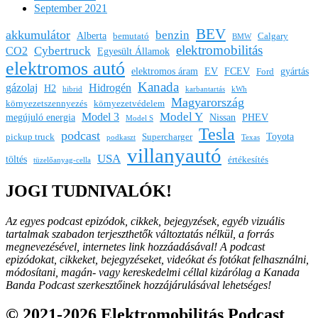
September 2021
BEV
akkumulátor
benzin
Alberta
bemutató
Calgary
BMW
elektromobilitás
Cybertruck
CO2
Egyesült Államok
elektromos autó
elektromos áram
EV
FCEV
gyártás
Ford
Kanada
gázolaj
Hidrogén
H2
hibrid
karbantartás
kWh
Magyarország
környezetszennyezés
környezetvédelem
Model Y
Model 3
megújuló energia
Nissan
PHEV
Model S
Tesla
podcast
Toyota
pickup truck
Supercharger
podkaszt
Texas
villanyautó
USA
töltés
értékesítés
tüzelőanyag-cella
JOGI TUDNIVALÓK!
Az egyes podcast epizódok, cikkek, bejegyzések, egyéb vizuális
tartalmak szabadon terjeszthetők változtatás nélkül, a forrás
megnevezésével, internetes link hozzáadásával!
A podcast
epizódokat, cikkeket, bejegyzéseket, videókat és fotókat felhasználni,
módosítani, magán- vagy kereskedelmi céllal kizárólag a Kanada
Banda Podcast szerkesztőinek hozzájárulásával lehetséges!
© 2021-2026 Elektromobilitás Podcast