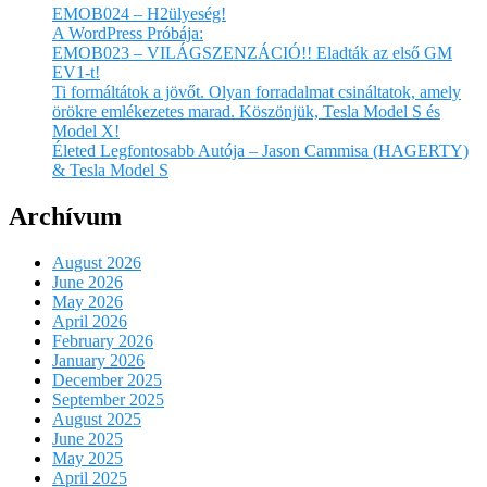
EMOB024 – H2ülyeség!
A WordPress Próbája:
EMOB023 – VILÁGSZENZÁCIÓ!! Eladták az első GM
EV1-t!
Ti formáltátok a jövőt. Olyan forradalmat csináltatok, amely
örökre emlékezetes marad. Köszönjük, Tesla Model S és
Model X!
Életed Legfontosabb Autója – Jason Cammisa (HAGERTY)
& Tesla Model S
Archívum
August 2026
June 2026
May 2026
April 2026
February 2026
January 2026
December 2025
September 2025
August 2025
June 2025
May 2025
April 2025