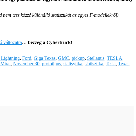
d nem tesz közzé különálló statisztikát az egyes F-modellekről)
,
 változatra
…
bezzeg a Cybertruck
!
 Lightning
,
Ford
,
Giga Texas
,
GMC
,
pickup
,
Stellantis
,
TESLA
,
,
Mirai
,
November 30
,
prototípus
,
statisytika
,
statisztika
,
Tesla
,
Texas
,