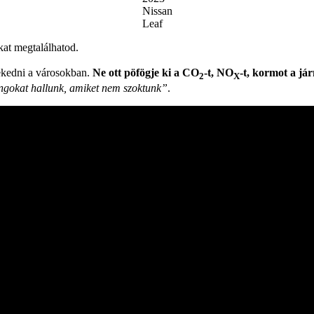
Nissan
Leaf
kat megtalálhatod.
ekedni a városokban.
Ne ott pöfögje ki a CO
-t, NO
-t, kormot a já
2
X
ngokat hallunk, amiket nem szoktunk”
.