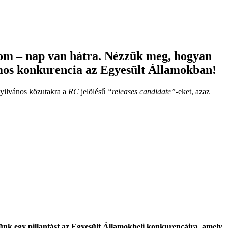
om – nap van hátra. Nézzük meg, hogyan
tromos konkurencia az Egyesült Államokban!
nyilvános közutakra a
RC
jelölésű
“releases candidate”
-eket, azaz
ünk egy pillantást az Egyesült Államokbeli konkurencáira, amely