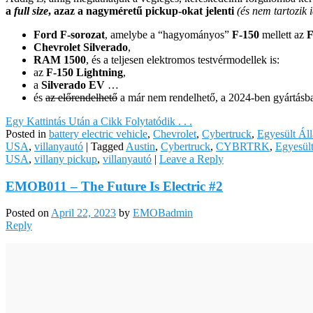
a
full size
, azaz a nagyméretű pickup-okat jelenti
(és nem tartozik
Ford F-sorozat
, amelybe a “hagyományos”
F-150
mellett az
F
Chevrolet Silverado
,
RAM 1500
, és a teljesen elektromos testvérmodellek is:
az
F-150 Lightning
,
a
Silverado EV
…
és
az előrendelhető
a már nem rendelhető, a 2024-ben gyártásb
Egy Kattintás Után a Cikk Folytatódik . . .
Posted in
battery electric vehicle
,
Chevrolet
,
Cybertruck
,
Egyesült Ál
USA
,
villanyautó
|
Tagged
Austin
,
Cybertruck
,
CYBRTRK
,
Egyesül
USA
,
villany pickup
,
villanyautó
|
Leave a Reply
EMOB011 – The Future Is Electric #2
Posted on
April 22, 2023
by
EMOBadmin
Reply