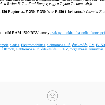
 ide a Rivian R1T, a Ford Ranger, vagy a Toyota Tacoma, stb.)
:
-150 Raptor
, az
F-250
,
F-350
és az
F-450
is beletartozik
(mivel a For
a kerülő
RAM 1500 REV
, amely
csak nyomokban hasonlít a koncepció
lamok
,
eladás
,
Elektromobilitás
,
elektromos autó
,
értékesítés
,
EV
,
F-150
t Államok
,
elektromos autó
,
értékesítés
,
FCEV
,
forgalmazás
,
kimutatás