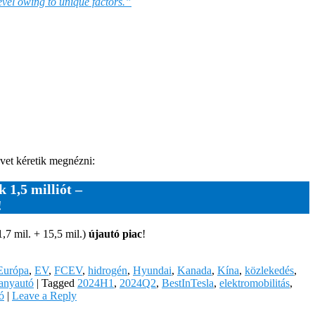
level owing to unique factors.”
évet kéretik megnézni:
 1,5 milliót –
!
,7 mil. + 15,5 mil.)
újautó piac
!
Európa
,
EV
,
FCEV
,
hidrogén
,
Hyundai
,
Kanada
,
Kína
,
közlekedés
,
lanyautó
|
Tagged
2024H1
,
2024Q2
,
BestInTesla
,
elektromobilitás
,
ó
|
Leave a Reply