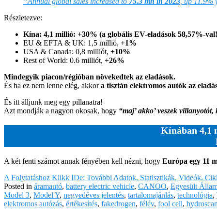
“Annual global sales increased to
75.3 mn in 2023
, up 11.9% y
Részletezve:
Kína: 4,1 millió: +30%
(a globális EV-eladások 58,57%-val!
EU & EFTA & UK: 1,5 millió,
+1%
USA & Canada: 0,8 milliót,
+10%
Rest of World: 0.6 milliót,
+26%
Mindegyik piacon/régióban növekedtek az eladások.
És ha ez nem lenne elég, akkor
a tisztán elektromos autók az elad
És itt álljunk meg egy pillanatra!
Azt mondják a nagyon okosak, hogy
“maj’ akko’ veszek villanyotót, 
Kínában 4,1 m
A két fenti számot annak fényében kell nézni, hogy
Európa egy 11 mil
A Folytatáshoz Klikk IDe: További Adatok, Statisztikák, Videók, Ci
Posted in
áramautó
,
battery electric vehicle
,
CANOO
,
Egyesült Álla
Model 3
,
Model Y
,
negyedéves jelentés
,
tartalomajánlás
,
technológia
,
elektromos autózás
,
értékesítés
,
fakedrogen
,
félév
,
fool cell
,
hydrosca