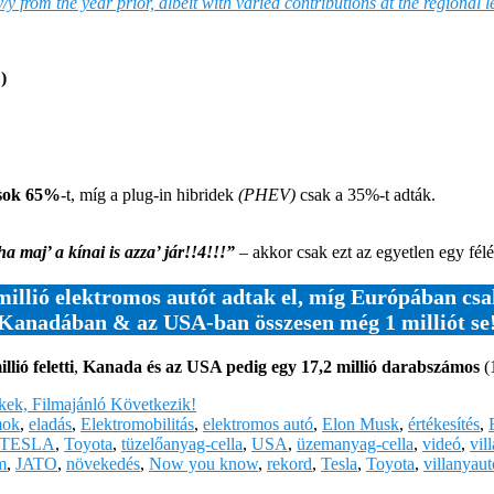
/y from the year prior, albeit with varied contributions at the regional 
)
ások 65%
-t, míg a plug-in hibridek
(PHEV)
csak a 35%-t adták.
ha maj’ a kínai is azza’ jár!!4!!!”
– akkor csak ezt az egyetlen egy fél
illió elektromos autót adtak el, míg Európában csak
Kanadában & az USA-ban összesen még 1 milliót se
lió feletti
,
Kanada és az USA pedig egy 17,2 millió darabszámos
(1
kkek, Filmajánló Következik!
mok
,
eladás
,
Elektromobilitás
,
elektromos autó
,
Elon Musk
,
értékesítés
,
TESLA
,
Toyota
,
tüzelőanyag-cella
,
USA
,
üzemanyag-cella
,
videó
,
vil
m
,
JATO
,
növekedés
,
Now you know
,
rekord
,
Tesla
,
Toyota
,
villanyaut