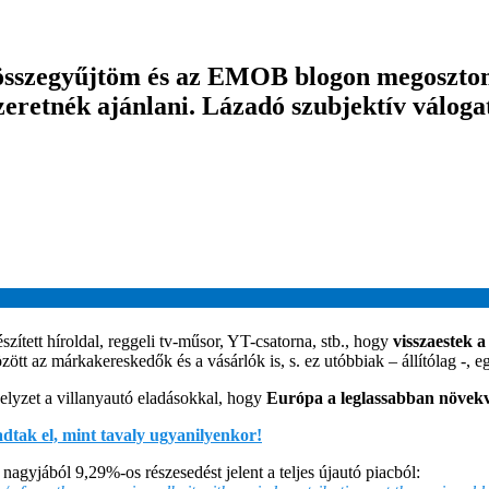
összegyűjtöm és az EMOB blogon megosztom 
eretnék ajánlani. Lázadó szubjektív válogat
zített híroldal, reggeli tv-műsor, YT-csatorna, stb., hogy
visszaestek a
özött az márkakereskedők és a vásárlók is, s. ez utóbbiak – állítólag 
elyzet a villanyautó eladásokkal, hogy
Európa a leglassabban növekv
dtak el, mint tavaly ugyanilyenkor!
nagyjából 9,29%-os részesedést jelent a teljes újautó piacból: