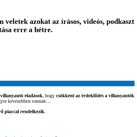
veletek azokat az írásos, videós, podkaszt
ása erre a hétre.
 villanyautó eladások
, hogy
csökkent az érdeklődés a villanyautók
-, egyre kevesebben vannak…
ő piaccal rendelkezik
.