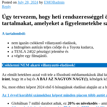
Posted on
July 28, 2024
by
EMOBadmin
Reply
Úgy tervezem, hogy heti rendszerességgel 
tartalmakat, amelyeket a figyelemetekbe sz
A tartalomból:
nem igazán csökkenő villanyautó eladások,
a hidrogénes autózás teljes csődje és a Toyota kudarca,
a TESLA 24Q2 pénzügyi jelentése és
a végére egy filmajánló.
Csökkenni NEM akaró villanyautó-eladások!
Az elmúlt hetekben azzal volt tele a fősodratú médiamunkások által kés
iránt
, hogy itt a baj és
A BAJ AZ NAGYON NAGY(!)
, kétségek k
Na, most ehhez képest 2024 első 6 hónapjának eladásai alapján az a h
Az 1 évvel korábbi számokhoz képest minden piacon több autót a
Globálisan 7 millió darabot adtak, ez
20%-os növekedés
– ami 