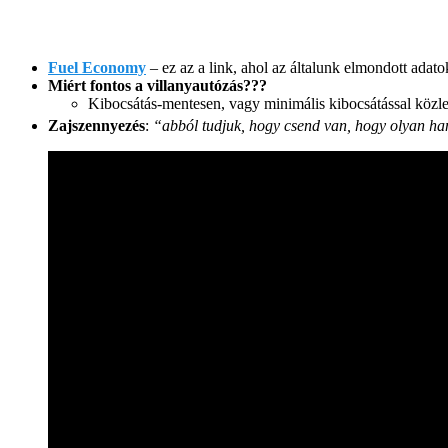
Fuel Economy
– ez az a link, ahol az általunk elmondott adato
Miért fontos a villanyautózás???
Kibocsátás-mentesen, vagy minimális kibocsátással közl
Zajszennyezés
:
“abból tudjuk, hogy csend van, hogy olyan ha