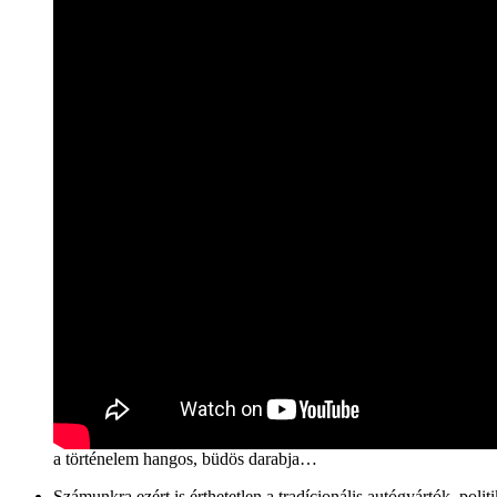
a történelem hangos, büdös darabja…
Számunkra ezért is érthetetlen a tradícionális autógyártók, pol