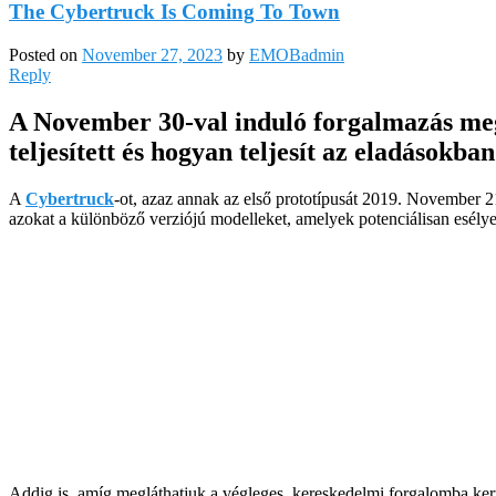
The Cybertruck Is Coming To Town
Posted on
November 27, 2023
by
EMOBadmin
Reply
A November 30-val induló forgalmazás me
teljesített és hogyan teljesít az eladások
A
Cybertruck
-ot, azaz annak az első prototípusát 2019. November 2
azokat a különböző verziójú modelleket, amelyek potenciálisan esélye
Addig is, amíg megláthatjuk a végleges, kereskedelmi forgalomba ker