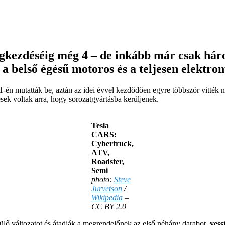
gkezdéséig még 4 – de inkább már csak hár
ban a belső égésű motoros és a teljesen elek
1-én mutatták be, aztán az idei évvel kezdődően egyre többször vitték 
sek voltak arra, hogy sorozatgyártásba kerüljenek.
Tesla
CARS:
Cybertruck,
ATV,
Roadster,
Semi
photo:
Steve
Jurvetson
/
Wikipedia
–
CC BY 2.0
ülő változatot és átadják a megrendelőnek az első néhány darabot,
vess