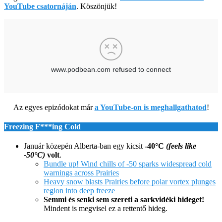
YouTube csatornáján
. Köszönjük!
Az egyes epizódokat már
a YouTube-on is meghallgathatod
!
Freezing F***ing Cold
Január közepén Alberta-ban egy kicsit
-40°C
(feels like
-50°C)
volt
.
Bundle up! Wind chills of -50 sparks widespread cold
warnings across Prairies
Heavy snow blasts Prairies before polar vortex plunges
region into deep freeze
Semmi és senki sem szereti a sarkvidéki hideget!
Mindent is megvisel ez a rettentő hideg.