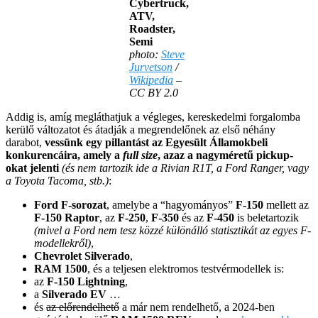
Cybertruck,
ATV,
Roadster,
Semi
photo:
Steve
Jurvetson
/
Wikipedia
–
CC BY 2.0
Addig is, amíg megláthatjuk a végleges, kereskedelmi forgalomba
kerülő változatot és átadják a megrendelőnek az első néhány
darabot,
vessünk egy pillantást az Egyesült Államokbeli
konkurencáira, amely a
full size
, azaz a nagyméretű pickup-
okat jelenti
(és nem tartozik ide a Rivian R1T, a Ford Ranger, vagy
a Toyota Tacoma, stb.)
:
Ford F-sorozat
, amelybe a “hagyományos”
F-150
mellett az
F-150 Raptor
, az
F-250
,
F-350
és az
F-450
is beletartozik
(mivel a Ford nem tesz közzé különálló statisztikát az egyes F-
modellekről)
,
Chevrolet Silverado
,
RAM 1500
, és a teljesen elektromos testvérmodellek is:
az
F-150 Lightning
,
a
Silverado EV
…
és
az előrendelhető
a már nem rendelhető, a 2024-ben