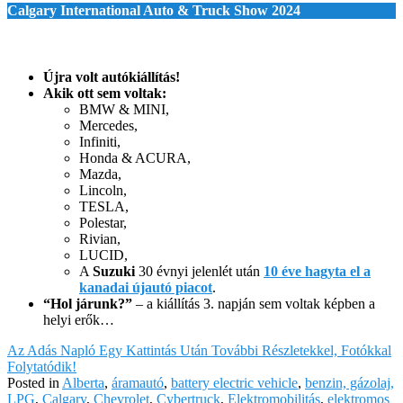
C
algary
I
nternational
A
uto &
T
ruck
S
how
2024
Újra volt autókiállítás!
Akik ott sem voltak:
BMW & MINI,
Mercedes,
Infiniti,
Honda & ACURA,
Mazda,
Lincoln,
TESLA,
Polestar,
Rivian,
LUCID,
A
Suzuki
30 évnyi jelenlét után
10 éve hagyta el a
kanadai újautó piacot
.
“Hol járunk?”
– a kiállítás 3. napján sem voltak képben a
helyi erők…
Az Adás Napló Egy Kattintás Után További Részletekkel, Fotókkal
Folytatódik!
Posted in
Alberta
,
áramautó
,
battery electric vehicle
,
benzin, gázolaj,
LPG
,
Calgary
,
Chevrolet
,
Cybertruck
,
Elektromobilitás
,
elektromos