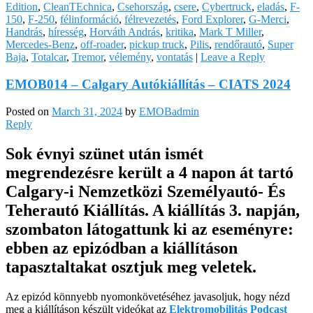
Edition
,
CleanTEchnica
,
Csehország
,
csere
,
Cybertruck
,
eladás
,
F-
150
,
F-250
,
félinformáció
,
félrevezetés
,
Ford Explorer
,
G-Merci
,
Handrás
,
híresség
,
Horváth András
,
kritika
,
Mark T Miller
,
Mercedes-Benz
,
off-roader
,
pickup truck
,
Pilis
,
rendőrautó
,
Super
Baja
,
Totalcar
,
Tremor
,
vélemény
,
vontatás
|
Leave a Reply
EMOB014 – Calgary Autókiállítás – CIATS 2024
Posted on
March 31, 2024
by
EMOBadmin
Reply
Sok évnyi szünet után ismét
megrendezésre került a 4 napon át tartó
Calgary-i Nemzetközi Személyautó- És
Teherautó Kiállítás. A kiállítás 3. napján,
szombaton látogattunk ki az eseményre:
ebben az epizódban a kiállításon
tapasztaltakat osztjuk meg veletek.
Az epizód könnyebb nyomonkövetéséhez javasoljuk, hogy nézd
meg a kiállításon készült videókat az
Elektromobilitás Podcast