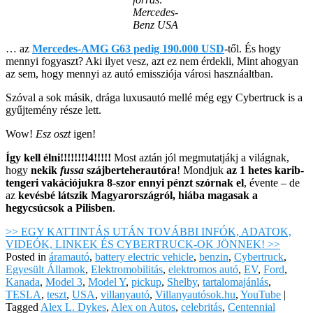
Mercedes-
Benz USA
… az
Mercedes-AMG G63 pedig 190.000 USD
-től. És hogy
mennyi fogyaszt? Aki ilyet vesz, azt ez nem érdekli, Mint ahogyan
az sem, hogy mennyi az autó emissziója városi hasznáaltban.
Szóval a sok másik, drága luxusautó mellé még egy Cybertruck is a
gyűjtemény része lett.
Wow!
Esz oszt
igen!
Így kell élni!!!!!!!!4!!!!!
Most aztán jól megmutatjákj a világnak,
hogy
nekik
fussa
szájberteherautóra
! Mondjuk
az 1 hetes karib-
tengeri vakációjukra 8-szor ennyi pénzt szórnak el
, évente – de
az
kevésbé látszik Magyarországról, hiába magasak a
hegycsúcsok a Pilisben
.
>> EGY KATTINTÁS UTÁN TOVÁBBI INFÓK, ADATOK,
VIDEÓK, LINKEK ÉS CYBERTRUCK-OK JÖNNEK! >>
Posted in
áramautó
,
battery electric vehicle
,
benzin
,
Cybertruck
,
Egyesült Államok
,
Elektromobilitás
,
elektromos autó
,
EV
,
Ford
,
Kanada
,
Model 3
,
Model Y
,
pickup
,
Shelby
,
tartalomajánlás
,
TESLA
,
teszt
,
USA
,
villanyautó
,
Villanyautósok.hu
,
YouTube
|
Tagged
Alex L. Dykes
,
Alex on Autos
,
celebritás
,
Centennial