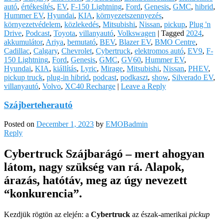
autó
,
értékesítés
,
EV
,
F-150 Lightning
,
Ford
,
Genesis
,
GMC
,
hibrid
,
Hummer EV
,
Hyundai
,
KIA
,
környezetszennyezés
,
környezetvédelem
,
közlekedés
,
Mitsubishi
,
Nissan
,
pickup
,
Plug 'n
Drive
,
Podcast
,
Toyota
,
villanyautó
,
Volkswagen
|
Tagged
2024
,
akkumulátor
,
Ariya
,
bemutató
,
BEV
,
Blazer EV
,
BMO Centre
,
Cadillac
,
Calgary
,
Chevrolet
,
Cybertruck
,
elektromos autó
,
EV9
,
F-
150 Lightning
,
Ford
,
Genesis
,
GMC
,
GV60
,
Hummer EV
,
Hyundai
,
KIA
,
kiállítás
,
Lyric
,
Mirage
,
Mitsubishi
,
Nissan
,
PHEV
,
pickup truck
,
plug-in hibrid
,
podcast
,
podkaszt
,
show
,
Silverado EV
,
villanyautó
,
Volvo
,
XC40 Recharge
|
Leave a Reply
Szájberteherautó
Posted on
December 1, 2023
by
EMOBadmin
Reply
Cybertruck Szájbarágó – mert ahogyan
látom, nagy szükség van rá. Alapok,
árazás, hatótáv, meg az úgy nevezett
“konkurencia”.
Kezdjük rögtön az elején: a
Cybertruck
az észak-amerikai
pickup