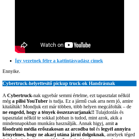
Így vezetnek félre a kattintásvadász címek
Ennyike.
Cybertruck-helyettesítő pickup truck-ok Handrásnak
A
Cybertruck
-nak ugyebár semmi értelme, ezt tapasztalat nélkül
még
a pilisi YouTuber
is tudja. Ez a jármű csak arra nem jó, amire
kitalálták! Mondjuk ezt már többen, több helyen megcáfolták – de
ne engedd, hogy a tények összezavarjanak!!
Tulajdonlás és
tapasztalat nélkül te sokkal jobban is tudod, mint azok, akik a
mindennapokban munkára használják. Annak higyj, amit
a
fősodratú média erőszakosan az arcodba tol
és
legyél annyira
kényelmes, hogy ne akarj utána járni dolgoknak
, amelyek téged