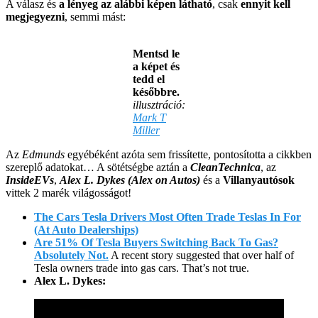
A válasz és
a lényeg az alábbi képen látható
, csak
ennyit kell
megjegyezni
, semmi mást:
Mentsd le
a képet és
tedd el
későbbre.
illusztráció:
Mark T
Miller
Az
Edmunds
egyébéként azóta sem frissítette, pontosította a cikkben
szereplő adatokat… A sötétségbe aztán a
CleanTechnica
, az
InsideEVs
,
Alex L. Dykes (Alex on Autos)
és a
Villanyautósok
vittek 2 marék világosságot!
The Cars Tesla Drivers Most Often Trade Teslas In For
(At Auto Dealerships)
Are 51% Of Tesla Buyers Switching Back To Gas?
Absolutely Not.
A recent story suggested that over half of
Tesla owners trade into gas cars. That’s not true.
Alex L. Dykes: