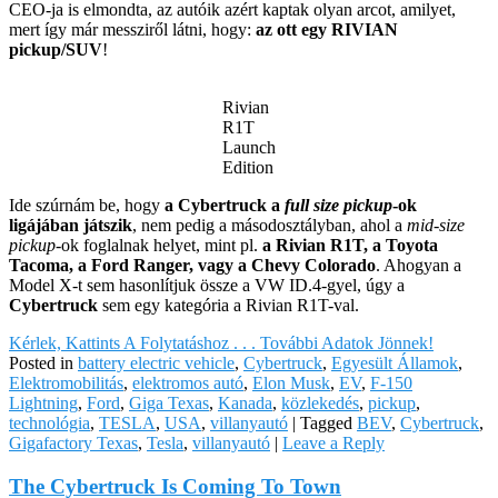
CEO-ja is elmondta, az autóik azért kaptak olyan arcot, amilyet,
mert így már messziről látni, hogy:
az ott egy RIVIAN
pickup/SUV
!
Rivian
R1T
Launch
Edition
Ide szúrnám be, hogy
a Cybertruck a
full size pickup
-ok
ligájában játszik
, nem pedig a másodosztályban, ahol a
mid-size
pickup
-ok foglalnak helyet, mint pl.
a Rivian R1T, a Toyota
Tacoma, a Ford Ranger, vagy a Chevy Colorado
. Ahogyan a
Model X-t sem hasonlítjuk össze a VW ID.4-gyel, úgy a
Cybertruck
sem egy kategória a Rivian R1T-val.
Kérlek, Kattints A Folytatáshoz . . . További Adatok Jönnek!
Posted in
battery electric vehicle
,
Cybertruck
,
Egyesült Államok
,
Elektromobilitás
,
elektromos autó
,
Elon Musk
,
EV
,
F-150
Lightning
,
Ford
,
Giga Texas
,
Kanada
,
közlekedés
,
pickup
,
technológia
,
TESLA
,
USA
,
villanyautó
|
Tagged
BEV
,
Cybertruck
,
Gigafactory Texas
,
Tesla
,
villanyautó
|
Leave a Reply
The Cybertruck Is Coming To Town