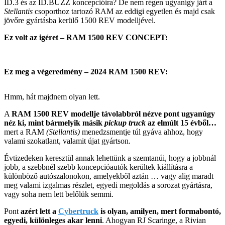
ID.3 és az ID.BUZZ koncepcióira? De nem régen ugyanígy járt a
Stellantis
csoporthoz tartozó RAM az eddigi egyetlen és majd csak
jövőre gyártásba kerülő 1500 REV modelljével.
Ez volt az igéret – RAM 1500 REV CONCEPT:
Ez meg a végeredmény – 2024 RAM 1500 REV:
Hmm, hát majdnem olyan lett.
A
RAM 1500 REV modellje távolabbról nézve pont ugyanúgy
néz ki, mint bármelyik másik
pickup truck
az elmúlt 15 évből…
mert a RAM
(Stellantis)
menedzsmentje túl gyáva ahhoz, hogy
valami szokatlant, valamit újat gyártson.
Évtizedeken keresztül annak lehettünk a szemtanúi, hogy a jobbnál
jobb, a szebbnél szebb koncepcióautók kerültek kiállításra a
különböző autószalonokon, amelyekből aztán … vagy alig maradt
meg valami izgalmas részlet, egyedi megoldás a sorozat gyártásra,
vagy soha nem lett belőlük semmi.
Pont
azért lett a
Cybertruck
is olyan, amilyen, mert formabontó,
egyedi, különleges akar lenni
. Ahogyan RJ Scaringe, a Rivian