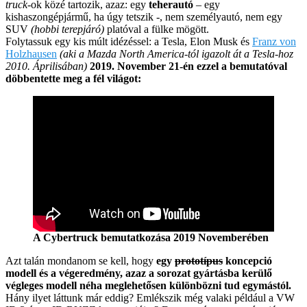
truck
-ok közé tartozik, azaz: egy
teherautó
– egy
kishaszongépjármű, ha úgy tetszik -, nem személyautó, nem egy
SUV
(hobbi terepjáró)
platóval a fülke mögött.
Folytassuk egy kis múlt idézéssel: a Tesla, Elon Musk és
Franz von
Holzhausen
(aki a Mazda North America-tól igazolt át a Tesla-hoz
2010. Áprilisában)
2019. November 21-én ezzel a bemutatóval
döbbentette meg a fél világot:
A Cybertruck bemutatkozása 2019 Novemberében
Azt talán mondanom se kell, hogy
egy
prototípus
koncepció
modell és a végeredmény, azaz a sorozat gyártásba kerülő
végleges modell néha meglehetősen különbözni tud egymástól.
Hány ilyet láttunk már eddig? Emlékszik még valaki például a VW