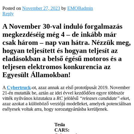
Posted on
November 27, 2023
by
EMOBadmin
Reply
A November 30-val induló forgalmazás
megkezdéséig még 4 – de inkább már
csak három – nap van hátra. Nézzük meg,
hogyan teljesített és hogyan teljesít az
eladásokban a belső égésű motoros és a
teljesen elektromos konkurencia az
Egyesült Államokban!
A
Cybertruck
-ot, azaz annak az első prototípusát 2019. November
21-én mutatták be, aztán az idei évvel kezdődően egyre többször
vitték nyilvános közutakra a
RC
jelölésű
“releases candidate”
-eket,
azaz azokat a különböző verziójú modelleket, amelyek potenciálisan
esélyesek voltak arra, hogy sorozatgyártásba kerüljenek.
Tesla
CARS: