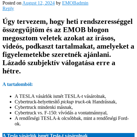
Posted on
August 12, 2024
by
EMOBadmin
Reply
Úgy tervezem, hogy heti rendszerességgel
összegyűjtöm és az EMOB blogon
megosztom veletek azokat az írásos,
videós, podkaszt tartalmakat, amelyeket a
figyelemetekbe szeretnék ajánlani.
Lázadó szubjektív válogatása erre a
hétre.
A tartalomból:
A TESLA vásárlók ismét TESLA-t vásárolnak,
Cybertruck-helyettesítő
pickup truck
-ok Handrásnak,
Cybertruck mindenki másnak,
Cybertruck vs. F-150: vívódás a vontatmánnyal,
A rendőrségi TESLA-k olcsóbbak, mint a rendőrségi Ford-
ok.
A Tesla vásárlók ismét Tesla-t vásárolnak