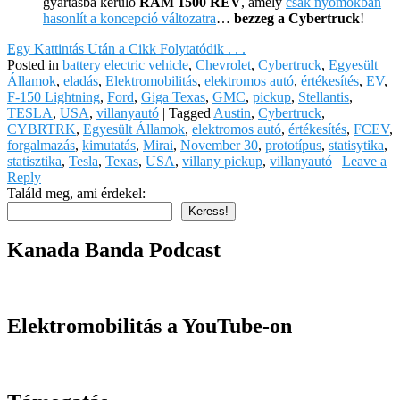
gyártásba kerülő
RAM 1500 REV
, amely
csak nyomokban
hasonlít a koncepció változatra
…
bezzeg a Cybertruck
!
Egy Kattintás Után a Cikk Folytatódik . . .
Posted in
battery electric vehicle
,
Chevrolet
,
Cybertruck
,
Egyesült
Államok
,
eladás
,
Elektromobilitás
,
elektromos autó
,
értékesítés
,
EV
,
F-150 Lightning
,
Ford
,
Giga Texas
,
GMC
,
pickup
,
Stellantis
,
TESLA
,
USA
,
villanyautó
|
Tagged
Austin
,
Cybertruck
,
CYBRTRK
,
Egyesült Államok
,
elektromos autó
,
értékesítés
,
FCEV
,
forgalmazás
,
kimutatás
,
Mirai
,
November 30
,
prototípus
,
statisytika
,
statisztika
,
Tesla
,
Texas
,
USA
,
villany pickup
,
villanyautó
|
Leave a
Reply
Találd meg, ami érdekel:
Keress!
Kanada Banda Podcast
Elektromobilitás a YouTube-on