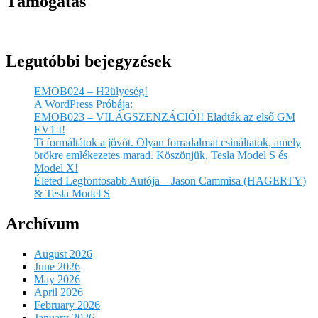
Támogatás
Legutóbbi bejegyzések
EMOB024 – H2ülyeség!
A WordPress Próbája:
EMOB023 – VILÁGSZENZÁCIÓ!! Eladták az első GM
EV1-t!
Ti formáltátok a jövőt. Olyan forradalmat csináltatok, amely
örökre emlékezetes marad. Köszönjük, Tesla Model S és
Model X!
Életed Legfontosabb Autója – Jason Cammisa (HAGERTY)
& Tesla Model S
Archívum
August 2026
June 2026
May 2026
April 2026
February 2026
January 2026