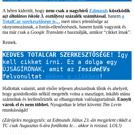
A héten kiderült, hogy
nem csak a nagyhírű
Edmunds
küszködik
a
(z általános iskola 3. osztályos)
százalék számítással
, hanem
a
TotalCar szerkesztősége is…
mert nincs jelentősége az
oknyomozásnak, a forrás-ellenőrzésnek, hanem lustik vagyunk és
ma már csak a
Google Translate
-t használják, amikor “cikket írnak”.
Remek.
KEDVES TOTALCAR SZERKESZTŐSÉGE!
 Így 
kell cikket írni. Ez a dolga egy 
ÚJSÁGÍRÓNAK, amit az 
InsideEVs
felvonultat 
ebben a cikkben
! 
Hallottak valamit, amit elsőre teljesen abszurdnak tűnik és ahelyett,
hogy gondolkodás nélkül megették volna a maszlagot, inkább utána
számoltak és leellenőrizték az elhangzottak valóságtartalmát.
Ennyit
várok el és nem többet.
Nyugodtan le lehet követni
Tim Levin
munkásságát!
(Zárójeles megjegyzés: az Edmunds Július 23.-án megjelent cikkét a
TC csak Augusztus 6-ára fordította le… akkor is rosszul. LOL!)