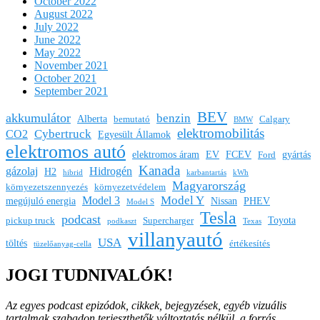
October 2022
August 2022
July 2022
June 2022
May 2022
November 2021
October 2021
September 2021
BEV
akkumulátor
benzin
Alberta
bemutató
Calgary
BMW
elektromobilitás
Cybertruck
CO2
Egyesült Államok
elektromos autó
elektromos áram
EV
FCEV
gyártás
Ford
Kanada
gázolaj
Hidrogén
H2
hibrid
karbantartás
kWh
Magyarország
környezetszennyezés
környezetvédelem
Model Y
Model 3
megújuló energia
Nissan
PHEV
Model S
Tesla
podcast
Toyota
pickup truck
Supercharger
podkaszt
Texas
villanyautó
USA
töltés
értékesítés
tüzelőanyag-cella
JOGI TUDNIVALÓK!
Az egyes podcast epizódok, cikkek, bejegyzések, egyéb vizuális
tartalmak szabadon terjeszthetők változtatás nélkül, a forrás