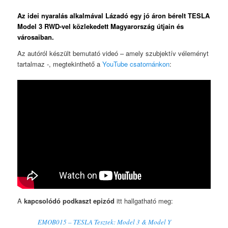
Az idei nyaralás alkalmával Lázadó egy jó áron bérelt
TESLA
Model 3 RWD
-vel közlekedett Magyarország útjain és
városaiban.
Az autóról készült bemutató videó – amely szubjektív véleményt
tartalmaz -, megtekinthető a
YouTube csatornánkon
:
A
kapcsolódó podkaszt epizód
itt hallgatható meg:
EMOB015 – TESLA Tesztek: Model 3 & Model Y