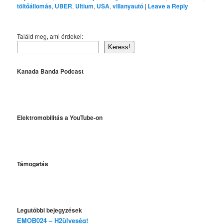
töltőállomás
,
UBER
,
Ultium
,
USA
,
villanyautó
|
Leave a Reply
Találd meg, ami érdekel:
Keress!
Kanada Banda Podcast
Elektromobilitás a YouTube-on
Támogatás
Legutóbbi bejegyzések
EMOB024 – H2ülyeség!