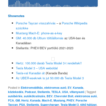
Shownotes
Porsche Taycan visszahívás
– a
Porsche Wikipedia
szócikke
Mustang Mach-E: phone-as-a-key
GM: 40.000 db Ultium töltőállomás
az USA-ban és
Kanadában
Stellantis: PHEV/BEV portfólió 2021-2023
Hertz: 100.000 darab Tesla Model 3-t rendeltek!!
Tesla Model 3 – USA weboldal
Tesla-val Kanadán át
(Kanada Banda)
Az UBER-eseknek is jut 50.000 db Tesla Model 3
Posted in
Elektromobilitás
,
elektromos autó
,
EV
,
Kanada
,
közlekedés
,
Podcast
,
Stellantis
,
TESLA
,
USA
,
villanyautó
|
Tagged
autóbérlés
,
autókölcsönzés
,
BEV
,
Chevrolet Bolt
,
elektromos autó
,
FCA
,
GM
,
Hertz
,
Kanada
,
Mach-E
,
Mustang
,
PHEV
,
Porsche
Taycan
,
PSA
,
Stellantis
,
Supercharger
,
Tesla Model 3
,
töltő hálózat
,