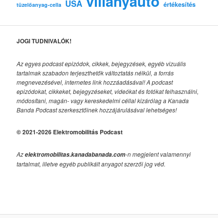
villanyautó
USA
értékesítés
tüzelőanyag-cella
JOGI TUDNIVALÓK!
Az egyes podcast epizódok, cikkek, bejegyzések, egyéb vizuális
tartalmak szabadon terjeszthetők változtatás nélkül, a forrás
megnevezésével, internetes link hozzáadásával!
A podcast
epizódokat, cikkeket, bejegyzéseket, videókat és fotókat felhasználni,
módosítani, magán- vagy kereskedelmi céllal kizárólag a Kanada
Banda Podcast szerkesztőinek hozzájárulásával lehetséges!
© 2021-2026 Elektromobilitás Podcast
Az
-n megjelent valamennyi
elektromobilitas.kanadabanada.com
tartalmat, illetve egyéb publikált anyagot szerzői jog véd.