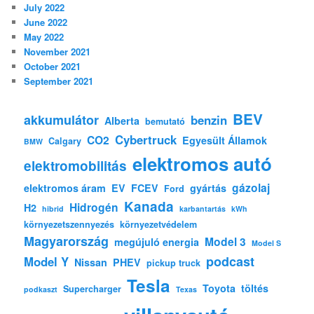
July 2022
June 2022
May 2022
November 2021
October 2021
September 2021
BEV
akkumulátor
benzin
Alberta
bemutató
Cybertruck
CO2
Egyesült Államok
Calgary
BMW
elektromos autó
elektromobilitás
gázolaj
elektromos áram
EV
FCEV
gyártás
Ford
Kanada
Hidrogén
H2
hibrid
karbantartás
kWh
környezetszennyezés
környezetvédelem
Magyarország
Model 3
megújuló energia
Model S
podcast
Model Y
Nissan
PHEV
pickup truck
Tesla
Toyota
töltés
Supercharger
podkaszt
Texas