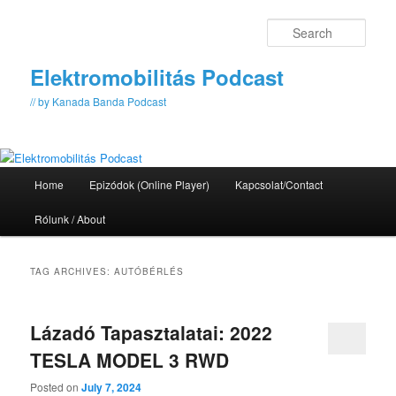
Skip
Skip
to
to
Sear
primary
secondary
content
content
Elektromobilitás Podcast
// by Kanada Banda Podcast
Main
Home
Epizódok (Online Player)
Kapcsolat/Contact
menu
Rólunk / About
TAG ARCHIVES:
AUTÓBÉRLÉS
Lázadó Tapasztalatai: 2022
TESLA MODEL 3 RWD
Posted on
July 7, 2024