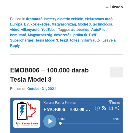
– Lázadó
Posted in
áramautó
,
battery electric vehicle
,
elektromos autó
,
Európa
,
EV
,
közlekedés
,
Magyarország
,
Model 3
,
technológia
,
videó
,
villanyautó
,
YouTube
|
Tagged
autóbérlés
,
AutoPilot
,
bemutató
,
Magyarország
,
önvezetés
,
próba út
,
RWD
,
Supercharger
,
Tesla Model 3
,
teszt
,
töltés
,
villanyautó
|
Leave a
Reply
EMOB006 – 100.000 darab
Tesla Model 3
Posted on
October 31, 2021