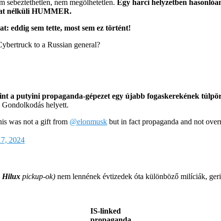
em sebeztethetlen, nem megölhetetlen.
Egy harci helyzetben hasonlóa
lzat nélküli HUMMER.
t: eddig sem tette, most sem ez történt!
 Cybertruck to a Russian general?
 mint a putyini propaganda-gépezet egy újabb fogaskerekének túlpö
 Gondolkodás helyett.
is was not a gift from
@elonmusk
but in fact propaganda and not overre
17, 2024
 Hilux
pickup-ok)
nem lennének évtizedek óta különböző milíciák, geril
IS-linked
propaganda