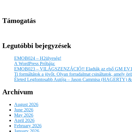
Támogatás
Legutóbbi bejegyzések
EMOB024 – H2ülyeség!
A WordPress Próbája:
EMOB023 – VILÁGSZENZÁCIÓ!! Eladták az első GM EV1
Ti formáltátok a jövőt. Olyan forradalmat csináltatok, amely 
Életed Legfontosabb Autója – Jason Cammisa (HAGERTY) & 
Archívum
August 2026
June 2026
May 2026
April 2026
February 2026
January 2026