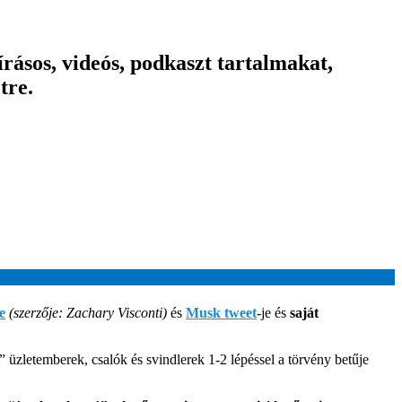
ásos, videós, podkaszt tartalmakat,
tre.
e
(szerzője: Zachary Visconti)
és
Musk twee
t
-je és
saját
üzletemberek, csalók és svindlerek 1-2 lépéssel a törvény betűje