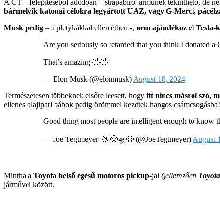
A CT – felépítéséből adódóan – strapabíró járműnek tekinthető, de n
bármelyik katonai célokra legyártott UAZ, vagy G-Merci, pácé
Musk pedig
– a pletykákkal ellentétben -,
nem ajándékoz el Tesla-ka
Are you seriously so retarded that you think I donated a
That’s amazing 🤣🤣
— Elon Musk (@elonmusk)
August 18, 2024
Természetesen többeknek elsőre leesett, hogy
itt nincs másról szó,
ellenes olajipari bábok pedig örömmel kezdtek hangos csámcsogásba!
Good thing most people are intelligent enough to know th
— Joe Tegtmeyer 🚀 🤠🛸😎 (@JoeTegtmeyer)
August 
Mintha a
Toyota belső égésű motoros pickup
-jai
(jellemzően
Toyota
járművei között.