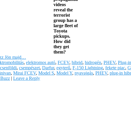
videos
reveal the
terrorist
group has a
large fleet of
Toyota
pickups.
How did
they get
them?
uzz Jön majd…
ktromobilitás
,
elektromos autó
,
FCEV
,
hibrid
,
hidrogén
,
PHEV
,
Plug-i
csenföldi
,
csempészet
,
Darfur
,
egyterű
,
F-150 Lightning
,
fekete piac
,
G
inivan
,
Mirai FCEV
,
Model S
,
Model Y
,
nyavajgás
,
PHEV
,
plug-in hib
 Buzz
|
Leave a Reply