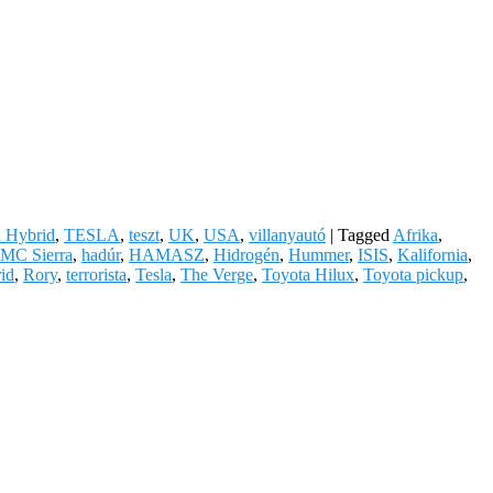
n Hybrid
,
TESLA
,
teszt
,
UK
,
USA
,
villanyautó
|
Tagged
Afrika
,
MC Sierra
,
hadúr
,
HAMASZ
,
Hidrogén
,
Hummer
,
ISIS
,
Kalifornia
,
rid
,
Rory
,
terrorista
,
Tesla
,
The Verge
,
Toyota Hilux
,
Toyota pickup
,