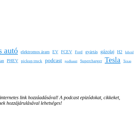
s autó
gázolaj
elektromos áram
EV
FCEV
gyártás
H2
Ford
hibrid
Tesla
podcast
san
PHEV
pickup truck
Supercharger
podkaszt
Texas
 internetes link hozzáadásával!
A podcast epizódokat, cikkeket,
nek hozzájárulásával lehetséges!