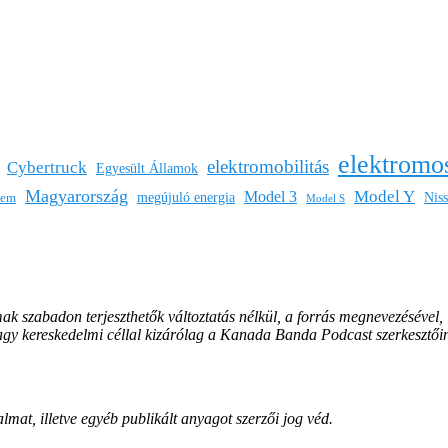
elektromo
elektromobilitás
Cybertruck
Egyesült Államok
Magyarország
Model Y
Model 3
megújuló energia
Nis
lem
Model S
mak szabadon terjeszthetők változtatás nélkül, a forrás megnevezésével,
vagy kereskedelmi céllal kizárólag a Kanada Banda Podcast szerkesztői
lmat, illetve egyéb publikált anyagot szerzői jog véd.