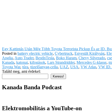
Egy Kattintás Után Még Több Toyota Terrorista Pickup És az ID. B
Posted in
battery electric vehicle
,
Cybertruck
,
Egyesült Királyság
,
Ele
Anglia
,
Auto Trader
,
BestInTesla
,
Boko Haram
,
Chevy Silverado
,
cse
Kanada
,
katonai
,
kifogások
,
Lars Strandridder
,
Mercedes G-klasse
,
m
Toyota War
,
túra
,
tüzelőanyag-cella
,
UAZ
,
USA
,
VW Atlas
,
VW ID.
Találd meg, ami érdekel:
Keress!
Kanada Banda Podcast
Elektromobilitás a YouTube-on