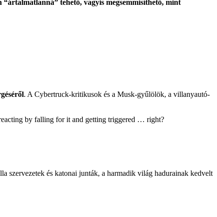
n “ártalmatlanná” tehető, vagyis megsemmisíthető, mint
rgéséről
. A Cybertruck-kritikusok és a Musk-gyűlölök, a villanyautó-
acting by falling for it and getting triggered … right?
la szervezetek és katonai junták, a harmadik világ hadurainak kedvelt