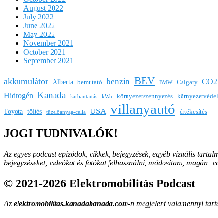
August 2022
July 2022
June 2022
May 2022
November 2021
October 2021
September 2021
BEV
akkumulátor
benzin
CO2
Alberta
bemutató
Calgary
BMW
Kanada
Hidrogén
környezetszennyezés
környezetvéde
karbantartás
kWh
villanyautó
USA
Toyota
töltés
értékesítés
tüzelőanyag-cella
JOGI TUDNIVALÓK!
Az egyes podcast epizódok, cikkek, bejegyzések, egyéb vizuális tartal
bejegyzéseket, videókat és fotókat felhasználni, módosítani, magán- 
© 2021-2026 Elektromobilitás Podcast
Az
elektromobilitas.kanadabanada.com
-n megjelent valamennyi tarta