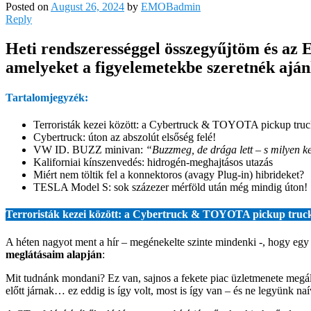
Posted on
August 26, 2024
by
EMOBadmin
Reply
Heti rendszerességgel összegyűjtöm és az 
amelyeket a figyelemetekbe szeretnék ajánl
Tartalomjegyzék:
Terroristák kezei között: a Cybertruck & TOYOTA pickup truc
Cybertruck: úton az abszolút elsőség felé!
VW ID. BUZZ minivan:
“Buzzmeg, de drága lett – s milyen k
Kaliforniai kínszenvedés: hidrogén-meghajtásos utazás
Miért nem töltik fel a konnektoros (avagy Plug-in) hibrideket?
TESLA Model S: sok százezer mérföld után még mindig úton!
Terroristák kezei között: a Cybertruck & TOYOTA pickup truc
A héten nagyot ment a hír – megénekelte szinte mindenki -, hogy egy
meglátásaim alapján
:
Mit tudnánk mondani? Ez van, sajnos a fekete piac üzletmenete megáll
előtt járnak… ez eddig is így volt, most is így van – és ne legyünk naív