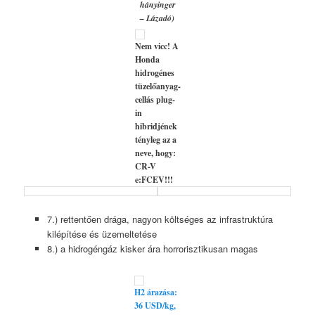
hányinger
– Lázadó)
Nem vicc! A
Honda
hidrogénes
tüzelőanyag-
cellás plug-
in
hibridjének
tényleg az a
neve, hogy:
CR-V
e:FCEV!!!
7.) rettentően drága, nagyon költséges az infrastruktúra
kilépítése és üzemeltetése
8.) a hidrogéngáz kisker ára horrorisztikusan magas
H2 árazása:
36 USD/kg,