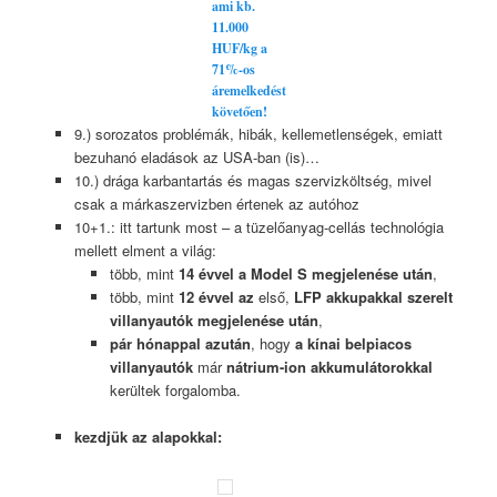
ami kb.
11.000
HUF/kg a
71%-os
áremelkedést
követően!
9.) sorozatos problémák, hibák, kellemetlenségek, emiatt
bezuhanó eladások az USA-ban (is)…
10.) drága karbantartás és magas szervizköltség, mivel
csak a márkaszervizben értenek az autóhoz
10+1.: itt tartunk most – a tüzelőanyag-cellás technológia
mellett elment a világ:
több, mint
14 évvel a Model S megjelenése után
,
több, mint
12 évvel az
első,
LFP akkupakkal szerelt
villanyautók megjelenése után
,
pár hónappal azután
, hogy
a kínai belpiacos
villanyautók
már
nátrium-ion akkumulátorokkal
kerültek forgalomba.
kezdjük az alapokkal: