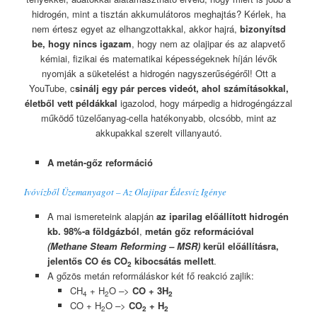
hidrogén, mint a tisztán akkumulátoros meghajtás? Kérlek, ha
nem értesz egyet az elhangzottakkal, akkor hajrá,
bizonyítsd
be, hogy nincs igazam
, hogy nem az olajipar és az alapvető
kémiai, fizikai és matematikai képességeknek híján lévők
nyomják a süketelést a hidrogén nagyszerűségéről! Ott a
YouTube, c
sinálj egy pár perces videót, ahol számításokkal,
életből vett példákkal
igazolod, hogy márpedig a hidrogéngázzal
működő tüzelőanyag-cella hatékonyabb, olcsóbb, mint az
akkupakkal szerelt villanyautó.
A metán-gőz reformáció
Ivóvízből Üzemanyagot – Az Olajipar Édesvíz Igénye
A mai ismereteink alapján
az iparilag előállított hidrogén
kb. 98%-a földgázból
,
metán gőz reformációval
(Methane Steam Reforming – MSR)
kerül előállításra,
jelentős CO és CO
kibocsátás mellett
.
2
A gőzös metán reformáláskor két fő reakció zajlik:
CH
+ H
O
–>
CO + 3H
4
2
2
CO + H
O
–>
CO
+ H
2
2
2