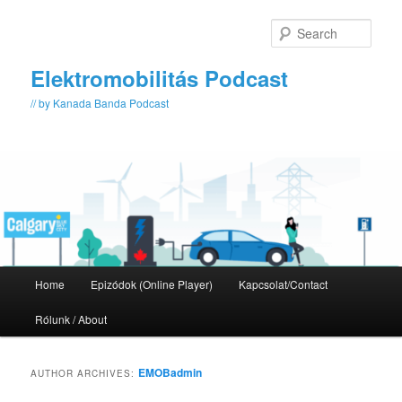
Skip
Skip
to
to
Sear
primary
secondary
content
content
Elektromobilitás Podcast
// by Kanada Banda Podcast
Main
Home
Epizódok (Online Player)
Kapcsolat/Contact
menu
Rólunk / About
EMOBadmin
AUTHOR ARCHIVES: