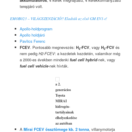
akkumulátoros
, 4 kerék meghajtású, 4 kerékkormányzású
terepjáró volt.
EMOB023 – VILÁGSZENZÁCIÓ!! Eladták az első GM EV1-t!
Apollo-holdprogram
Apollo holdjáró
Pavlics Ferenc
FCEV
. Pontosabb megnevezés:
H
-FCV
, vagy
H
-FCV
és
2
2
nem pedig
H2-FCEV
: a kezdetek kezdetén, valamikor még
a 2000-es években mindenki
fuel cell hybrid
-nek, vagy
fuel cell vehicle
-nek hívták.
a 2.
generácios
Toyota
MIRAI
hidrogén-
tartályainak
elhelyezkedése
az autóban
A
Mirai FCEV össztömege kb. 2 tonna
, villanymotorja