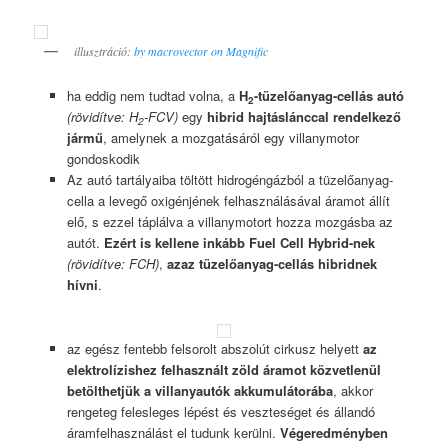
illusztráció:
by macrovector on Magnific
ha eddig nem tudtad volna, a
H
-tüzelőanyag-cellás autó
2
(rövidítve: H
-FCV)
egy
hibrid hajtáslánccal rendelkező
2
jármű
, amelynek a mozgatásáról egy villanymotor
gondoskodik
Az autó tartályaiba töltött hidrogéngázból a tüzelőanyag-
cella a levegő oxigénjének felhasználásával áramot állít
elő, s ezzel táplálva a villanymotort hozza mozgásba az
autót.
Ezért is kellene inkább Fuel Cell Hybrid-nek
(rövidítve: FCH)
,
azaz tüzelőanyag-cellás hibridnek
hívni
.
az egész fentebb felsorolt abszolút cirkusz helyett
az
elektrolízishez felhasznált zöld
áramot közvetlenül
betölthetjük a villanyautók akkumulátorába
, akkor
rengeteg felesleges lépést és veszteséget és állandó
áramfelhasználást el tudunk kerülni.
Végeredményben