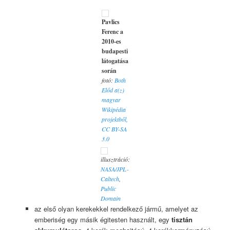
Pavlics
Ferenc a
2010-es
budapesti
látogatása
során
fotó:
Both
Előd a(z)
magyar
Wikipédia
projektből,
CC BY-SA
3.0
illusztráció:
NASA/JPL-
Caltech
,
Public
Domain
az első olyan kerekekkel rendelkező jármű, amelyet az
emberiség egy másik égitesten használt, egy
tisztán