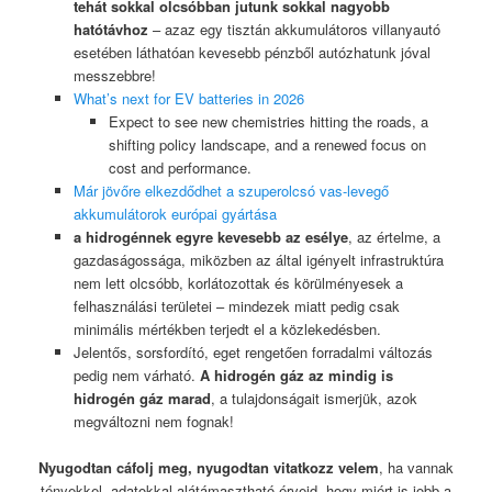
tehát sokkal olcsóbban jutunk sokkal nagyobb
hatótávhoz
– azaz egy tisztán akkumulátoros villanyautó
esetében láthatóan kevesebb pénzből autózhatunk jóval
messzebbre!
What’s next for EV batteries in 2026
Expect to see new chemistries hitting the roads, a
shifting policy landscape, and a renewed focus on
cost and performance.
Már jövőre elkezdődhet a szuperolcsó vas-levegő
akkumulátorok európai gyártása
a hidrogénnek egyre kevesebb az esélye
, az értelme, a
gazdaságossága, miközben az által igényelt infrastruktúra
nem lett olcsóbb, korlátozottak és körülményesek a
felhasználási területei – mindezek miatt pedig csak
minimális mértékben terjedt el a közlekedésben.
Jelentős, sorsfordító, eget rengetően forradalmi változás
pedig nem várható.
A hidrogén gáz az mindig is
hidrogén gáz marad
, a tulajdonságait ismerjük, azok
megváltozni nem fognak!
Nyugodtan cáfolj meg, nyugodtan vitatkozz velem
, ha vannak
tényekkel, adatokkal alátámasztható érveid, hogy miért is jobb a