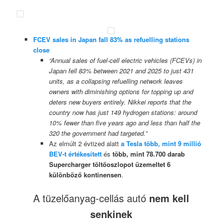
FCEV sales in Japan fall 83% as refuelling stations
close
“Annual sales of fuel-cell electric vehicles (FCEVs) in
Japan fell 83% between 2021 and 2025 to just 431
units, as a collapsing refuelling network leaves
owners with diminishing options for topping up and
deters new buyers entirely. Nikkei reports that the
country now has just 149 hydrogen stations: around
10% fewer than five years ago and less than half the
320 the government had targeted.”
Az elmúlt 2 évtized alatt
a Tesla több, mint 9 millió
BEV-t értékesített
és
több, mint 78.700 darab
Supercharger töltőoszlopot üzemeltet 6
különböző kontinensen
.
A tüzelőanyag-cellás autó
nem kell
senkinek