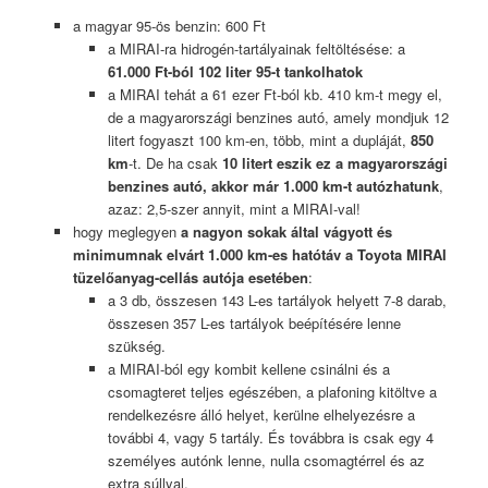
a magyar 95-ös benzin: 600 Ft
a MIRAI-ra hidrogén-tartályainak feltöltésése: a
61.000 Ft-ból 102 liter 95-t tankolhatok
a MIRAI tehát a 61 ezer Ft-ból kb. 410 km-t megy el,
de a magyarországi benzines autó, amely mondjuk 12
litert fogyaszt 100 km-en, több, mint a dupláját,
850
km
-t. De ha csak
10 litert eszik ez a magyarországi
benzines autó, akkor már 1.000 km-t autózhatunk
,
azaz: 2,5-szer annyit, mint a MIRAI-val!
hogy meglegyen
a nagyon sokak által vágyott és
minimumnak elvárt 1.000 km-es hatótáv a Toyota MIRAI
tüzelőanyag-cellás autója esetében
:
a 3 db, összesen 143 L-es tartályok helyett 7-8 darab,
összesen 357 L-es tartályok beépítésére lenne
szükség.
a MIRAI-ból egy kombit kellene csinálni és a
csomagteret teljes egészében, a plafoning kitöltve a
rendelkezésre álló helyet, kerülne elhelyezésre a
további 4, vagy 5 tartály. És továbbra is csak egy 4
személyes autónk lenne, nulla csomagtérrel és az
extra súllyal.