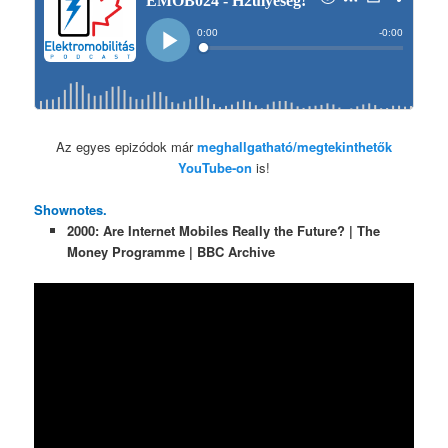
Az egyes epizódok már
meghallgatható/megtekinthetők
YouTube-on
is!
Shownotes.
2000: Are Internet Mobiles Really the Future? | The
Money Programme | BBC Archive