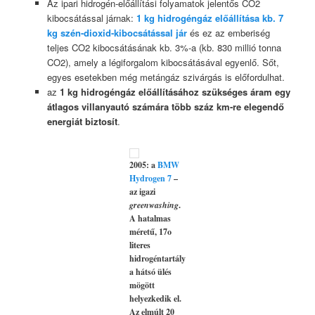
Az ipari hidrogén-előállítási folyamatok jelentős CO2
kibocsátással járnak:
1 kg hidrogéngáz előállítása kb. 7
kg szén-dioxid-kibocsátással jár
és ez az emberiség
teljes CO2 kibocsátásának kb. 3%-a (kb. 830 millió tonna
CO2), amely a légiforgalom kibocsátásával egyenlő. Sőt,
egyes esetekben még metángáz szivárgás is előfordulhat.
az
1 kg hidrogéngáz előállításához szükséges áram egy
átlagos villanyautó számára több száz km-re elegendő
energiát biztosít
.
2005: a
BMW
Hydrogen 7
–
az igazi
greenwashing
.
A hatalmas
méretű, 17o
literes
hidrogéntartály
a hátsó ülés
mögött
helyezkedik el.
Az elmúlt 20