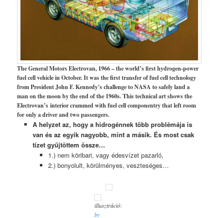
The General Motors Electrovan, 1966 – the world’s first hydrogen-power
fuel cell vehicle in October. It was the first transfer of fuel cell technology
from President John F. Kennedy’s challenge to NASA to safely land a
man on the moon by the end of the 1960s. This technical art shows the
Electrovan’s interior crammed with fuel cell componentry that left room
for only a driver and two passengers.
A helyzet az, hogy a hidrogénnek több problémája is
van és az egyik nagyobb, mint a másik. És most csak
tízet gyűjtöttem össze…
1.) nem köribari, vagy édesvízet pazarló,
2.) bonyolult, körülményes, veszteséges…
illusztráció:
by