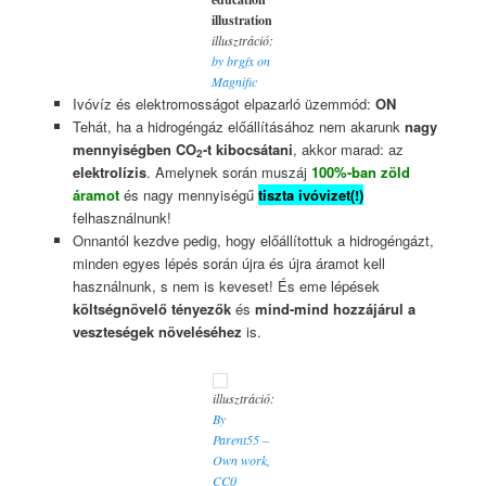
illustration
illusztráció:
by brgfx on
Magnific
Ivóvíz és elektromosságot elpazarló üzemmód:
ON
Tehát, ha a hidrogéngáz előállításához nem akarunk
nagy
mennyiségben CO
-t kibocsátani
, akkor marad: az
2
elektrolízis
. Amelynek során muszáj
100%-ban zöld
áramot
és nagy mennyiségű
tiszta ivóvizet(!)
felhasználnunk!
Onnantól kezdve pedig, hogy előállítottuk a hidrogéngázt,
minden egyes lépés során újra és újra áramot kell
használnunk, s nem is keveset! És eme lépések
költségnövelő tényezők
és
mind-mind hozzájárul a
veszteségek növeléséhez
is.
illusztráció:
B
y
Parent55 –
Own work,
CC0