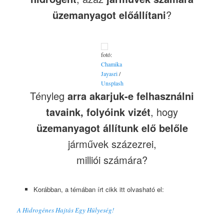
üzemanyagot előállítani
?
fotó:
Chamika
Jayasri
/
Unsplash
Tényleg
arra akarjuk-e felhasználni
tavaink, folyóink vizét
, hogy
üzemanyagot állítunk elő belőle
járművek százezrei,
milliói számára?
Korábban, a témában írt cikk itt olvasható el:
A Hidrogénes Hajtás Egy Hülyeség!