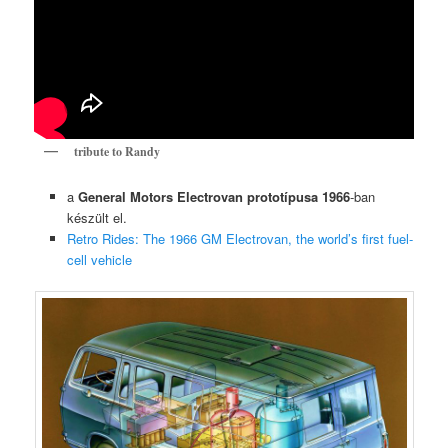
tribute to Randy
a
General Motors Electrovan prototípusa 1966
-ban
készült el.
Retro Rides: The 1966 GM Electrovan, the world’s first fuel-
cell vehicle