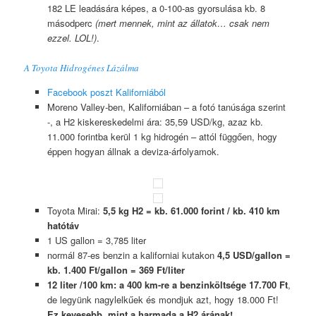
182 LE leadására képes, a 0-100-as gyorsulása kb. 8
másodperc
(mert mennek, mint az állatok… csak nem
ezzel. LOL!)
.
A Toyota Hidrogénes Lázálma
Facebook poszt Kaliforniából
Moreno Valley-ben, Kaliforniában – a fotó tanúsága szerint
-, a H2 kiskereskedelmi ára: 35,59 USD/kg, azaz kb.
11.000 forintba kerül 1 kg hidrogén – attól függően, hogy
éppen hogyan állnak a deviza-árfolyamok.
Toyota Mirai:
5,5 kg H2 = kb. 61.000 forint / kb. 410 km
hatótáv
1 US gallon = 3,785 liter
normál 87-es benzin a kaliforniai kutakon
4,5 USD/gallon =
kb. 1.400 Ft/gallon = 369 Ft/liter
12 liter /100 km: a 400 km-re a benzinköltsége 17.700 Ft
,
de legyünk nagylelkűek és mondjuk azt, hogy 18.000 Ft!
Ez kevesebb, mint a harmada a H2 árának!