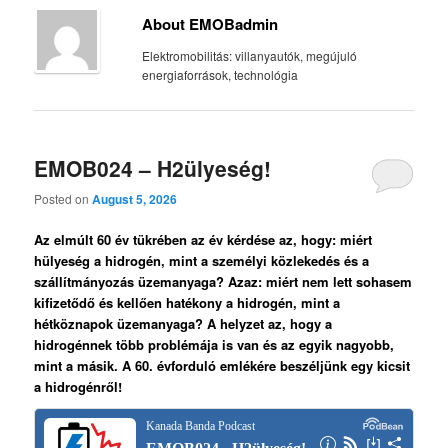
About EMOBadmin
Elektromobilitás: villanyautók, megújuló
energiaforrások, technológia
EMOB024 – H2ülyeség!
Posted on
August 5, 2026
Az elmúlt 60 év tükrében az év kérdése az, hogy: miért
hülyeség a hidrogén, mint a személyi közlekedés és a
szállítmányozás üzemanyaga? Azaz: miért nem lett sohasem
kifizetődő és kellően hatékony a hidrogén, mint a
hétköznapok üzemanyaga?
A helyzet az, hogy a
hidrogénnek több problémája is van és az egyik nagyobb,
mint a másik.
A 60. évforduló emlékére beszéljünk egy kicsit
a hidrogénről!