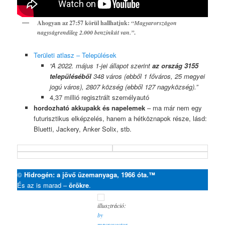
Ahogyan az 27:57 körül hallhatjuk:
“Magyarországon
nagyságrendileg 2.000 benzinkút van.”
.
Területi atlasz – Települések
“A 2022. május 1-jei állapot szerint
az ország 3155
településéből
348 város (ebből 1 főváros, 25 megyei
jogú város), 2807 község (ebből 127 nagyközség).”
4,37 millió regisztrált személyautó
hordozható akkupakk és napelemek
– ma már nem egy
futurisztikus elképzelés, hanem a hétköznapok része, lásd:
Bluetti, Jackery, Anker Solix, stb.
©
Hidrogén: a jövő üzemanyaga, 1966 óta.™
És az is marad –
örökre
.
illusztráció:
by
macrovector