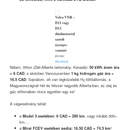
Volvo VNR –
D11 vagy
D13
dízelmotorral
szerelt
nyerges-
vontató
forrás:
Facebook
Nálam, itthon
(Dél-Alberta tartomány, Kanada)
:
50 kWh áram ára
= 6 CAD
, s eközben Vancouver-ben
1 kg hidrogén gáz ára =
16.5 CAD
. Sajnálom, ott van legközelebb H
-töltőállomás, a
2
Magyarországnál hét és félszer nagyobb Alberta-ban, az olaj és
gáz otthonában nincs egyetlen egy se!
A végeredmény tehát:
a
Model 3 esetében: 6 CAD = 290 km
, vagy inkább 300+
km…
a
Mirai FCEV esetében pedig: 16,50 CAD = 74,5 km
!