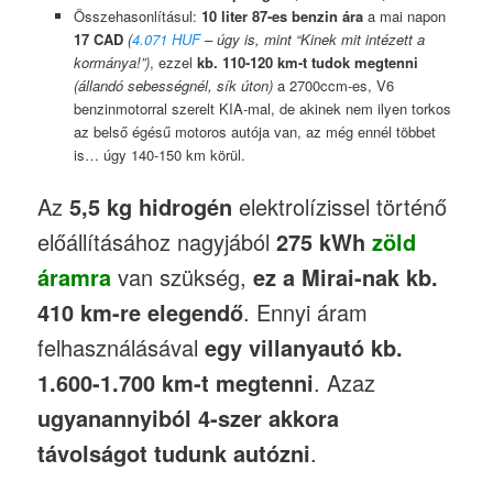
Összehasonlításul:
10 liter 87-es benzin ára
a mai napon
17 CAD
(
4.071 HUF
– úgy is, mint “Kinek mit intézett a
kormánya!”)
, ezzel
kb. 110-120 km-t tudok megtenni
(állandó sebességnél, sík úton)
a 2700ccm-es, V6
benzinmotorral szerelt KIA-mal, de akinek nem ilyen torkos
az belső égésű motoros autója van, az még ennél többet
is… úgy 140-150 km körül.
Az
5,5 kg hidrogén
elektrolízissel történő
előállításához nagyjából
275 kWh
zöld
áramra
van szükség,
ez a Mirai-nak kb.
410 km-re elegendő
. Ennyi áram
felhasználásával
egy villanyautó kb.
1.600-1.700 km-t megtenni
. Azaz
ugyanannyiból 4-szer akkora
távolságot tudunk autózni
.