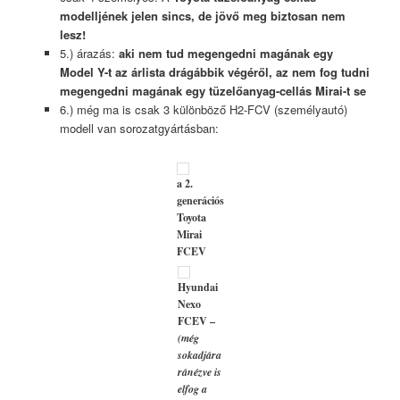
modelljének jelen sincs, de jövő meg biztosan nem
lesz!
5.) árazás:
aki nem tud megengedni magának egy
Model Y-t az árlista drágábbik végéről, az nem fog tudni
megengedni magának egy tüzelőanyag-cellás Mirai-t se
6.) még ma is csak 3 különböző H2-FCV (személyautó)
modell van sorozatgyártásban:
a 2.
generációs
Toyota
Mirai
FCEV
Hyundai
Nexo
FCEV –
(még
sokadjára
ránézve is
elfog a