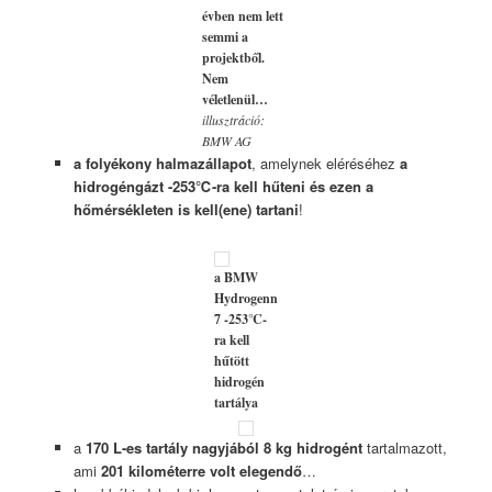
évben nem lett
semmi a
projektből.
Nem
véletlenül…
illusztráció:
BMW AG
a folyékony halmazállapot
, amelynek eléréséhez
a
hidrogéngázt -253℃-ra kell hűteni és ezen a
hőmérsékleten is kell(ene) tartani
!
a BMW
Hydrogenn
7 -253℃-
ra kell
hűtött
hidrogén
tartálya
a
170 L-es tartály nagyjából 8 kg hidrogént
tartalmazott,
ami
201 kilométerre volt elegendő
…