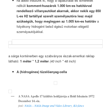
ha abból indulunk ki, hogy a tapasztalat és ismeretek
nélküli
komment-huszárok 1.000 km-es hatótávval
rendelkező villanyautókat akarnak, akkor nekik egy 850
L-es H2 tartállyal szerelt személyautóra lesz majd
szükségük, hogy meglegyen az 1.005 km-es hatótáv
a
folyékony hidrogént belső égésű motorban elégető
szeméyautójukkal.
a sárga konténerben egy szabványos észak-amerikai raklap
látható:
1 méter * 1,2 méter
(40 inch * 48 inch)
A (hidrogénes) tüzelőanyag-cella
A NASA Apollo 17 küldtés holdjárója a Hold felszínén 1972
December 14.-én.
fotó:
NASA – NASA Image and Video Library, Közkincs