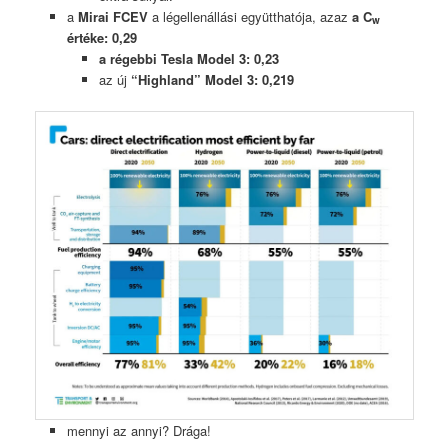
a
Mirai FCEV
a légellenállási együtthatója, azaz
a C
w
értéke: 0,29
a régebbi Tesla Model 3: 0,23
az új
“Highland” Model 3: 0,219
mennyi az annyi? Drága!