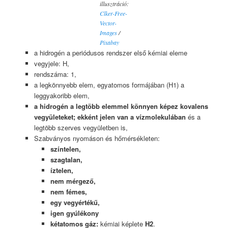
illusztráció:
Clker-Free-
Vector-
Images
/
Pixabay
a hidrogén a periódusos rendszer első kémiai eleme
vegyjele: H,
rendszáma: 1,
a legkönnyebb elem, egyatomos formájában (H1) a
leggyakoribb elem,
a hidrogén a legtöbb elemmel könnyen képez kovalens
vegyületeket; ekként jelen van a vízmolekulában
és a
legtöbb szerves vegyületben is,
Szabványos nyomáson és hőmérsékleten:
színtelen,
szagtalan,
íztelen,
nem mérgező,
nem fémes,
egy vegyértékű,
igen gyúlékony
kétatomos gáz:
kémiai képlete
H2
.