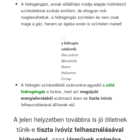
A hidrogéngázt, annak előállítási módja alapján különböző
színkódokkal szokás említeni, de ahogyan már
megtanulhattuk, a hidrogéngáz színtelen és nem csak
maga a gáz, hanem az égése során is színtelen marad!
a hidrogén
színkerék
illusztráció:
Mitsubishi
Heavy
Industries
Group
A hidrogén színkerékből számunkra egyedül a
zöld
hidrogéngáz
a fontos, mert azt
megújuló
energiaforrásból
származó áram és
tiszta ivóvíz
felhasználásával állítanak elő.
A jelen helyzetben továbbra is jó ötletnek
tűnik-e
tiszta ivóvíz felhasználásával
hidrogént
, azaz
járművek számára