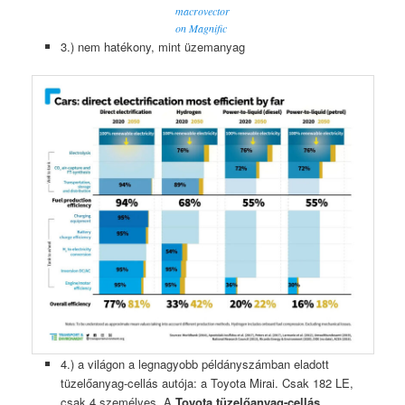
macrovector
on Magnific
3.) nem hatékony, mint üzemanyag
4.) a világon a legnagyobb példányszámban eladott
tüzelőanyag-cellás autója: a Toyota Mirai. Csak 182 LE,
csak 4 személyes. A
Toyota tüzelőanyag-cellás