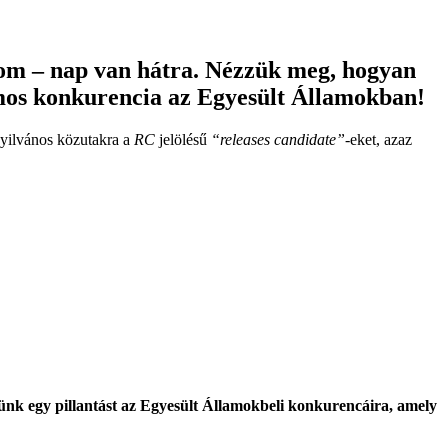
om – nap van hátra. Nézzük meg, hogyan
tromos konkurencia az Egyesült Államokban!
nyilvános közutakra a
RC
jelölésű
“releases candidate”
-eket, azaz
ünk egy pillantást az Egyesült Államokbeli konkurencáira, amely