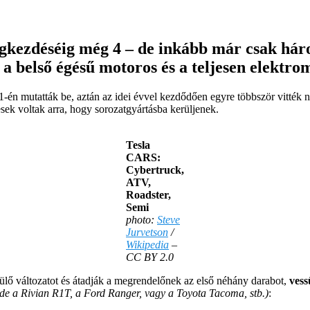
gkezdéséig még 4 – de inkább már csak hár
ban a belső égésű motoros és a teljesen elek
1-én mutatták be, aztán az idei évvel kezdődően egyre többször vitték 
sek voltak arra, hogy sorozatgyártásba kerüljenek.
Tesla
CARS:
Cybertruck,
ATV,
Roadster,
Semi
photo:
Steve
Jurvetson
/
Wikipedia
–
CC BY 2.0
ülő változatot és átadják a megrendelőnek az első néhány darabot,
vess
 ide a Rivian R1T, a Ford Ranger, vagy a Toyota Tacoma, stb.)
: