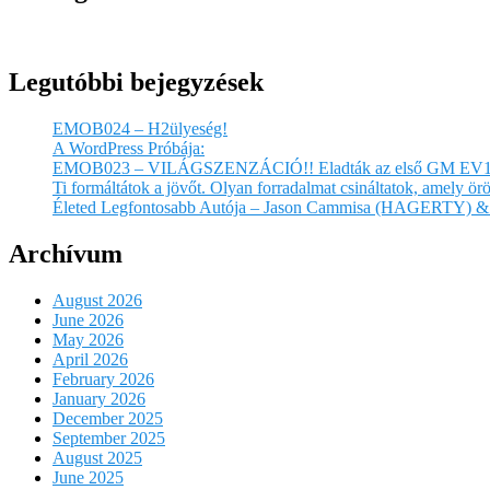
Legutóbbi bejegyzések
EMOB024 – H2ülyeség!
A WordPress Próbája:
EMOB023 – VILÁGSZENZÁCIÓ!! Eladták az első GM EV1
Ti formáltátok a jövőt. Olyan forradalmat csináltatok, amely 
Életed Legfontosabb Autója – Jason Cammisa (HAGERTY) & 
Archívum
August 2026
June 2026
May 2026
April 2026
February 2026
January 2026
December 2025
September 2025
August 2025
June 2025