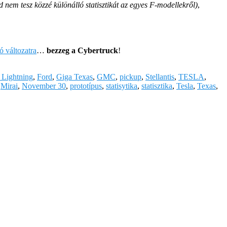
d nem tesz közzé különálló statisztikát az egyes F-modellekről)
,
 változatra
…
bezzeg a Cybertruck
!
 Lightning
,
Ford
,
Giga Texas
,
GMC
,
pickup
,
Stellantis
,
TESLA
,
,
Mirai
,
November 30
,
prototípus
,
statisytika
,
statisztika
,
Tesla
,
Texas
,