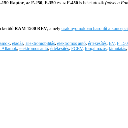
-150 Raptor
, az
F-250
,
F-350
és az
F-450
is beletartozik
(mivel a For
a kerülő
RAM 1500 REV
, amely
csak nyomokban hasonlít a koncepció
lamok
,
eladás
,
Elektromobilitás
,
elektromos autó
,
értékesítés
,
EV
,
F-150
t Államok
,
elektromos autó
,
értékesítés
,
FCEV
,
forgalmazás
,
kimutatás