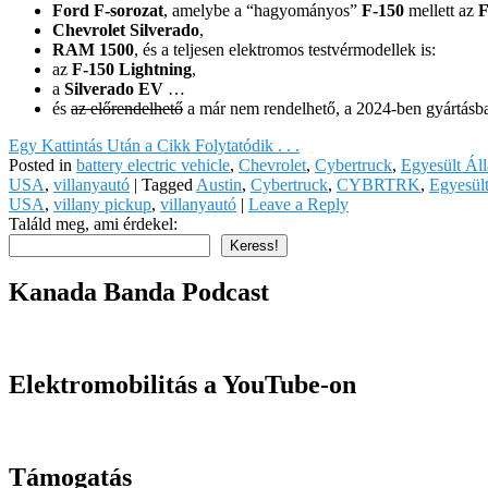
Ford F-sorozat
, amelybe a “hagyományos”
F-150
mellett az
F
Chevrolet Silverado
,
RAM 1500
, és a teljesen elektromos testvérmodellek is:
az
F-150 Lightning
,
a
Silverado EV
…
és
az előrendelhető
a már nem rendelhető, a 2024-ben gyártásb
Egy Kattintás Után a Cikk Folytatódik . . .
Posted in
battery electric vehicle
,
Chevrolet
,
Cybertruck
,
Egyesült Ál
USA
,
villanyautó
|
Tagged
Austin
,
Cybertruck
,
CYBRTRK
,
Egyesül
USA
,
villany pickup
,
villanyautó
|
Leave a Reply
Találd meg, ami érdekel:
Keress!
Kanada Banda Podcast
Elektromobilitás a YouTube-on
Támogatás