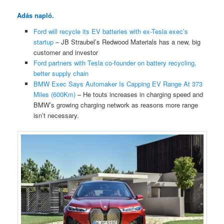
Adás napló.
Ford will recycle its EV batteries with ex-Tesla exec’s
startup
– JB Straubel’s Redwood Materials has a new, big
customer and investor
Ford partners with Tesla co-founder on battery recycling,
better supply chain
BMW Exec Says Automaker Is Capping EV Range At 373
Miles (600Km)
– He touts increases in charging speed and
BMW’s growing charging network as reasons more range
isn’t necessary.