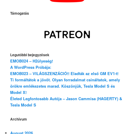
Támogatás
Legutóbbi bejegyzések
EMOB024 – H2ülyeség!
A WordPress Próbája:
EMOB023 – VILÁGSZENZÁCIÓ!! Eladták az első GM EV1-t!
Ti formáltátok a jövőt. Olyan forradalmat csináltatok, amely
örökre emlékezetes marad. Köszönjük, Tesla Model S és
Model X!
Életed Legfontosabb Autója – Jason Cammisa (HAGERTY) &
Tesla Model S
Archívum
August 2026