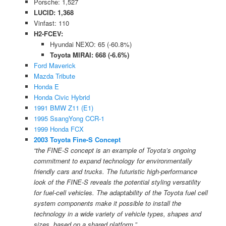
Porsche: 1,527
LUCID: 1,368
Vinfast: 110
H2-FCEV:
Hyundai NEXO: 65 (-60.8%)
Toyota MIRAI: 668 (-6.6%)
Ford Maverick
Mazda Tribute
Honda E
Honda Civic Hybrid
1991 BMW Z11 (E1)
1995 SsangYong CCR-1
1999 Honda FCX
2003 Toyota Fine-S Concept
“the FINE-S concept is an example of Toyota’s ongoing
commitment to expand technology for environmentally
friendly cars and trucks. The futuristic high-performance
look of the FINE-S reveals the potential styling versatility
for fuel-cell vehicles. The adaptability of the Toyota fuel cell
system components make it possible to install the
technology in a wide variety of vehicle types, shapes and
sizes, based on a shared platform.”