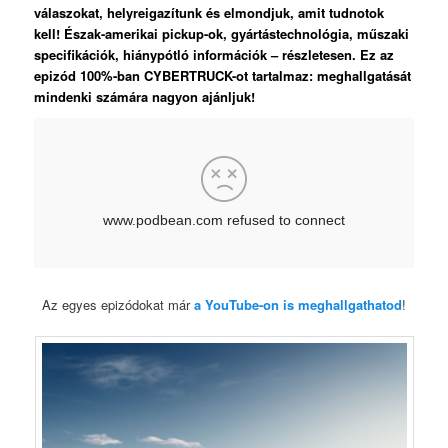
válaszokat, helyreigazítunk és elmondjuk, amit tudnotok
kell! Észak-amerikai pickup-ok, gyártástechnológia, műszaki
specifikációk, hiánypótló információk – részletesen. Ez az
epizód 100%-ban CYBERTRUCK-ot tartalmaz: meghallgatását
mindenki számára nagyon ajánljuk!
Az egyes epizódokat már
a YouTube-on is meghallgathatod
!