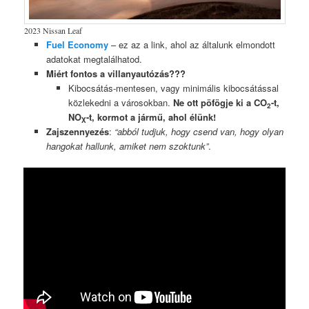
2023 Nissan Leaf
Fuel Economy
– ez az a link, ahol az általunk elmondott
adatokat megtalálhatod.
Miért fontos a villanyautózás???
Kibocsátás-mentesen, vagy minimális kibocsátással
közlekedni a városokban.
Ne ott pöfögje ki a CO
-t,
2
NO
-t, kormot a jármű, ahol élünk!
X
Zajszennyezés
:
“abból tudjuk, hogy csend van, hogy olyan
hangokat hallunk, amiket nem szoktunk”
.