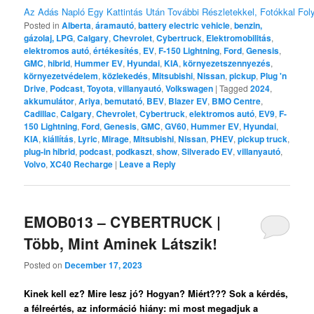
Az Adás Napló Egy Kattintás Után További Részletekkel, Fotókkal Foly
Posted in
Alberta
,
áramautó
,
battery electric vehicle
,
benzin,
gázolaj, LPG
,
Calgary
,
Chevrolet
,
Cybertruck
,
Elektromobilitás
,
elektromos autó
,
értékesítés
,
EV
,
F-150 Lightning
,
Ford
,
Genesis
,
GMC
,
hibrid
,
Hummer EV
,
Hyundai
,
KIA
,
környezetszennyezés
,
környezetvédelem
,
közlekedés
,
Mitsubishi
,
Nissan
,
pickup
,
Plug 'n
Drive
,
Podcast
,
Toyota
,
villanyautó
,
Volkswagen
|
Tagged
2024
,
akkumulátor
,
Ariya
,
bemutató
,
BEV
,
Blazer EV
,
BMO Centre
,
Cadillac
,
Calgary
,
Chevrolet
,
Cybertruck
,
elektromos autó
,
EV9
,
F-
150 Lightning
,
Ford
,
Genesis
,
GMC
,
GV60
,
Hummer EV
,
Hyundai
,
KIA
,
kiállítás
,
Lyric
,
Mirage
,
Mitsubishi
,
Nissan
,
PHEV
,
pickup truck
,
plug-in hibrid
,
podcast
,
podkaszt
,
show
,
Silverado EV
,
villanyautó
,
Volvo
,
XC40 Recharge
|
Leave a Reply
EMOB013 – CYBERTRUCK |
Több, Mint Aminek Látszik!
Posted on
December 17, 2023
Kinek kell ez? Mire lesz jó? Hogyan? Miért??? Sok a kérdés,
a félreértés, az információ hiány: mi most megadjuk a