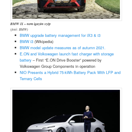
BMW iX – nem igazán szép
(fotó: BMW)
BMW upgrade battery management for iX3 & i3
BMW i3
(Wikipedia)
BMW model update measures as of autumn 2021.
E.ON and Volkswagen launch fast charger with storage
battery
– First “E.ON Drive Booster” powered by
Volkswagen Group Components in operation
NIO Presents a Hybrid 75-kWh Battery Pack With LFP and
Ternary Cells