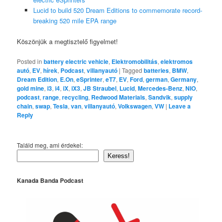
Lucid to build 520 Dream Editions to commemorate record-
breaking 520 mile EPA range
Köszönjük a megtisztelő figyelmet!
Posted in
battery electric vehicle
,
Elektromobilitás
,
elektromos
autó
,
EV
,
hírek
,
Podcast
,
villanyautó
|
Tagged
batteries
,
BMW
,
Dream Edition
,
E.On
,
eSprinter
,
eT7
,
EV
,
Ford
,
german
,
Germany
,
gold mine
,
i3
,
i4
,
iX
,
iX3
,
JB Straubel
,
Lucid
,
Mercedes-Benz
,
NIO
,
podcast
,
range
,
recycling
,
Redwood Materials
,
Sandvik
,
supply
chain
,
swap
,
Tesla
,
van
,
villanyautó
,
Volkswagen
,
VW
|
Leave a
Reply
Találd meg, ami érdekel:
Keress!
Kanada Banda Podcast