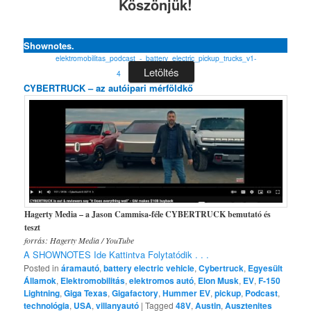
Köszönjük!
Shownotes.
elektromobilitas_podcast_-_battery_electric_pickup_trucks_v1-
Letöltés
4
CYBERTRUCK – az autóipari mérföldkő
Hagerty Media – a Jason Cammisa-féle CYBERTRUCK bemutató és
teszt
forrás: Hagerty Media / YouTube
A SHOWNOTES Ide Kattintva Folytatódik . . .
Posted in
áramautó
,
battery electric vehicle
,
Cybertruck
,
Egyesült
Államok
,
Elektromobilitás
,
elektromos autó
,
Elon Musk
,
EV
,
F-150
Lightning
,
Giga Texas
,
Gigafactory
,
Hummer EV
,
pickup
,
Podcast
,
technológia
,
USA
,
villanyautó
|
Tagged
48V
,
Austin
,
Ausztenites