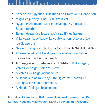
Kanadai akkugyártás: BritishVolt és StormVolt Québec-ben
Még a chip-hiány is az EV-k javára válik
Nyugat-Európában rekord mennyiségű EV-t adtak el
Szeptemberben
Egyre népszerűbb lesz a 800V-t az EV-gyártóknál
Villanyszámla-gyilkos villanyautókat nem csak a britek
fogják szeretni
Greenwashing ads
– blokád alá vont olajkikötő Hollandiában
Türelmetlenek az ID.-kat gyártó VW alkalmazottak
–
gyorsabban, többet, hamarabb
A 3. negyedév EV eladásai az USA-ban:
Volkswagen
,
Volvo ReCharge
,
Porsche
,
Ford
A Volvo ReCharge jobban teljesít!
A Honda
látomása
víziója 2040-ig
és
az Electrek Fb-
posztjára érkezett kommentek
A Honda Prologue bejelentése
Posted in
akkumulátor
,
Elektromobilitás
,
elektromos autó
,
EV
,
Kanada
,
Podcast
,
villanyautó
|
Tagged
800V
,
BritishVolt
,
chip-