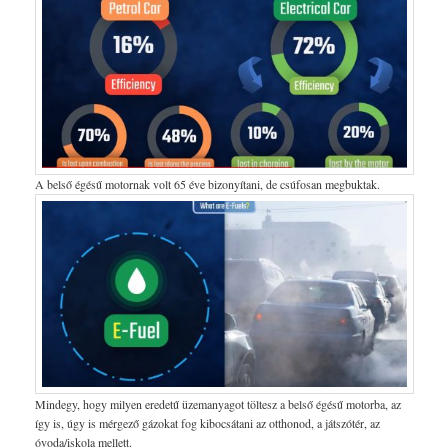
A belső égésű motornak volt 65 éve bizonyítani, de csúfosan megbuktak.
Mindegy, hogy milyen eredetű üzemanyagot töltesz a belső égésű motorba, az
így is, úgy is mérgező gázokat fog kibocsátani az otthonod, a játszótér, az
óvoda/iskola mellett.