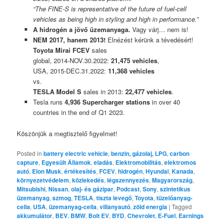
“The FINE-S is representative of the future of fuel-cell
vehicles as being high in styling and high in performance.”
A hidrogén a jövő üzemanyaga.
Vagy várj… nem is!
NEM 2017, hanem 2013!
Elnézést kérünk a tévedésért!
Toyota Mirai FCEV
sales
global, 2014-NOV.30.2022:
21,475 vehicles
,
USA, 2015-DEC.31.2022:
11,368 vehicles
vs.
TESLA Model S
sales in 2013:
22,477 vehicles
.
Tesla runs
4,936 Supercharger stations
in over 40
countries in the end of Q1 2023.
Köszönjük a megtisztelő figyelmet!
Posted in
battery electric vehicle
,
benzin, gázolaj, LPG
,
carbon
capture
,
Egyesült Államok
,
eladás
,
Elektromobilitás
,
elektromos
autó
,
Elon Musk
,
értékesítés
,
FCEV
,
hidrogén
,
Hyundai
,
Kanada
,
környezetvédelem
,
közlekedés
,
légszennyezés
,
Magyarország
,
Mitsubishi
,
Nissan
,
olaj- és gázipar
,
Podcast
,
Sony
,
szintetikus
üzemanyag
,
szmog
,
TESLA
,
tiszta levegő
,
Toyota
,
tüzelőanyag-
cella
,
USA
,
üzemanyag-cella
,
villanyautó
,
zöld energia
|
Tagged
akkumulátor
,
BEV
,
BMW
,
Bolt EV
,
BYD
,
Chevrolet
,
E-Fuel
,
Earnings