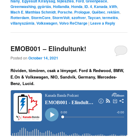
hiány
,
Egyesült Királyság
,
fejlesztés
,
Ford
,
Greenpeace
,
Greenwashing
,
gyártás
,
Hollandia
,
Honda
,
ID. 4
,
Kanada
,
kWh
,
Mach E
,
Matthias Schmidt
,
Porsche
,
Prologue
,
Québec
,
reklám
,
Rotterdam
,
StormCore
,
StormVolt
,
szoftver
,
Taycan
,
termelés
,
villanyszámla
,
Volkswagen
,
Volvo ReCharge
|
Leave a Reply
EMOB001 – Elindultunk!
Posted on
October 14, 2021
Röviden, tömören, csak a lényeget. Ford & Redwood, BMW,
E.On & Volkswagen, NIO, Sandvik, Germany, Mercedes-
Benz, Lucid.