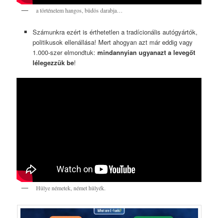
a történelem hangos, büdös darabja…
Számunkra ezért is érthetetlen a tradícionális autógyártók,
politikusok ellenállása! Mert ahogyan azt már eddig vagy
1.000-szer elmondtuk:
mindannyian ugyanazt a levegőt
lélegezzük be
!
Hülye németek, német hülyék.