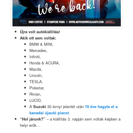
Újra volt autókiállítás!
Akik ott sem voltak:
BMW & MINI,
Mercedes,
Infiniti,
Honda & ACURA,
Mazda,
Lincoln,
TESLA,
Polestar,
Rivian,
LUCID,
A
Suzuki
30 évnyi jelenlét után
10 éve hagyta el a
kanadai újautó piacot
.
“Hol járunk?”
– a kiállítás 3. napján sem voltak képben a
helyi erők…