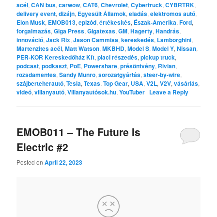
acél
,
CAN bus
,
carwow
,
CAT6
,
Chevrolet
,
Cybertruck
,
CYBRTRK
,
delivery event
,
dizájn
,
Egyesült Államok
,
eladás
,
elektromos autó
,
Elon Musk
,
EMOB013
,
epizód
,
értékesítés
,
Észak-Amerika
,
Ford
,
forgalmazás
,
Giga Press
,
Gigatexas
,
GM
,
Hagerty
,
Handrás
,
innováció
,
Jack Rix
,
Jason Cammisa
,
kereskedés
,
Lamborghini
,
Martenzites acél
,
Matt Watson
,
MKBHD
,
Model S
,
Model Y
,
Nissan
,
PER-KOR Kereskedőház Kft
,
piaci részedés
,
pickup truck
,
podcast
,
podkaszt
,
PoE
,
Powershare
,
présöntvény
,
Rivian
,
rozsdamentes
,
Sandy Munro
,
sorozatgyártás
,
steer-by-wire
,
szájberteherautó
,
Tesla
,
Texas
,
Top Gear
,
USA
,
V2L
,
V2V
,
vásárlás
,
videó
,
villanyautó
,
Villanyautósok.hu
,
YouTuber
|
Leave a Reply
EMOB011 – The Future Is
Electric #2
Posted on
April 22, 2023