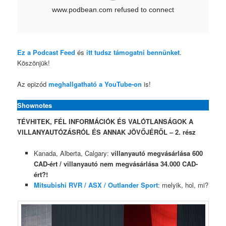
Ez a Podcast Feed
és
itt tudsz támogatni bennünket
.
Köszönjük!
Az epizód
meghallgatható a YouTube-on
is!
Shownotes
TÉVHITEK, FÉL INFORMÁCIÓK ÉS VALÓTLANSÁGOK A
VILLANYAUTÓZÁSRÓL ÉS ANNAK JÖVŐJÉRŐL – 2. rész
Kanada, Alberta, Calgary:
villanyautó megvásárlása 600
CAD-ért / villanyautó nem megvásárlása 34.000 CAD-
ért?!
Mitsubishi RVR / ASX / Outlander Sport
: melyik, hol, mi?