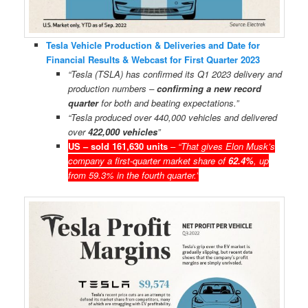
Tesla Vehicle Production & Deliveries and Date for
Financial Results & Webcast for First Quarter 2023
“Tesla (TSLA) has confirmed its Q1 2023 delivery and
production numbers –
confirming a new record
quarter
for both and beating expectations.”
“Tesla produced over 440,000 vehicles and delivered
over
422,000 vehicles
”
US – sold 161,630 units
–
“That gives Elon Musk’s
company a first-quarter market share of
62.4%
, up
from 59.3% in the fourth quarter.”