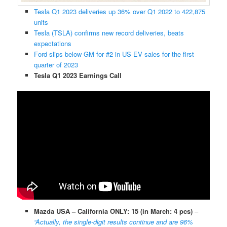
Tesla Q1 2023 deliveries up 36% over Q1 2022 to 422,875
units
Tesla (TSLA) confirms new record deliveries, beats
expectations
Ford slips below GM for #2 in US EV sales for the first
quarter of 2023
Tesla Q1 2023 Earnings Call
Mazda USA – California ONLY: 15 (in March: 4 pcs)
–
“Actually, the single-digit results continue and are 96%