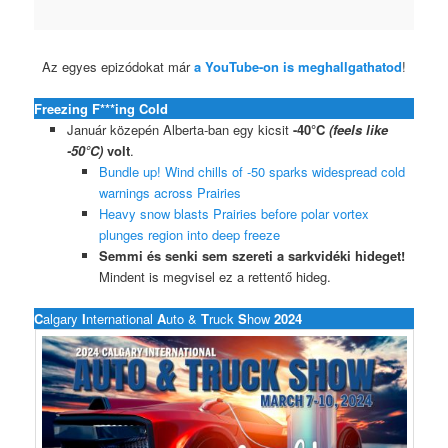
Az egyes epizódokat már
a YouTube-on is meghallgathatod
!
Freezing F***ing Cold
Január közepén Alberta-ban egy kicsit
-40°C
(feels like
-50°C)
volt
.
Bundle up! Wind chills of -50 sparks widespread cold
warnings across Prairies
Heavy snow blasts Prairies before polar vortex
plunges region into deep freeze
Semmi és senki sem szereti a sarkvidéki hideget!
Mindent is megvisel ez a rettentő hideg.
C
algary
I
nternational
A
uto &
T
ruck
S
how
2024