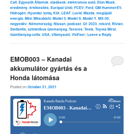
Call
,
Egyesült Államok
,
eladások
,
elektromos autó
,
Elon Musk
,
eredmény
,
értékesítés
,
Európai Unió
,
FCEV
,
Ford
,
GM HummerEV
,
Hidrogén
,
Hyundai
,
Ioniq
,
KIA
,
LEAF
,
Lucid
,
Mazda
,
megújuló
energia
,
Mini
,
Mitsubishi
,
Model 3
,
Model S
,
Model Y
,
MX-30
,
negyedév
,
Németország
,
Nissan
,
podcast
,
Q1 2023
,
rekord
,
Rivian
,
Stellantis
,
szintetikus üzemanyag
,
Tavares
,
Tesla
,
Toyota Mirai
,
tüzelőanyag-cella
,
USA
,
villanyautó
,
VinFast
|
Leave a Reply
EMOB003 – Kanadai
akkumulátor gyártás és a
Honda látomása
Posted on
October 21, 2021