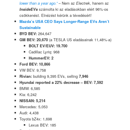
lower than a year ago.”
– Nem az
Electrek
, hanem az
InsideEVs
számolta ki az eladásokban elért 96%-os
csökkenést. Elnézést kérünk a tévedésért!
Mazda’s USA CEO Says Longer-Range EVs Aren’t
Sustainable
BYD BEV:
264,647
GM BEV: 20,670
(a TESLA US eladásainak 11,48%-a)
BOLT EV/EUV: 19.700
Cadillac Lyriq: 968
HummerEV: 2
Ford BEV: 10,866
VW BEV: 9,758
Rivian:
building 9,395 EVs, selling
7,946
Hyundai reported a 22% decrease – BEV: 7,592
BMW: 6,585
Kia: 6,242
NISSAN: 5,214
Mercedes: 5,053
Audi: 4,438
Toyota bZ4x: 1,698
Lexus BEV: 185