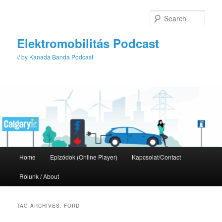
Skip
Skip
to
to
Sear
primary
secondary
content
content
Elektromobilitás Podcast
// by Kanada Banda Podcast
Main
Home
Epizódok (Online Player)
Kapcsolat/Contact
menu
Rólunk / About
TAG ARCHIVES:
FORD