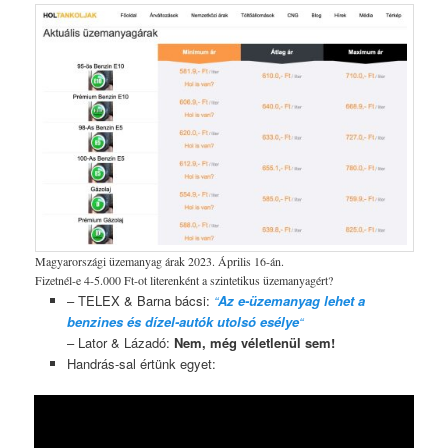
Magyarországi üzemanyag árak 2023. Április 16-án.
Fizetnél-e 4-5.000 Ft-ot literenként a szintetikus üzemanyagért?
– TELEX & Barna bácsi:
“
Az e-üzemanyag lehet a
benzines és dízel-autók utolsó esélye
“
– Lator & Lázadó:
Nem, még véletlenül sem!
Handrás-sal értünk egyet: