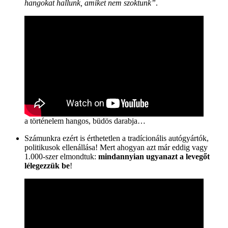
hangokat hallunk, amiket nem szoktunk”
.
a történelem hangos, büdös darabja…
Számunkra ezért is érthetetlen a tradícionális autógyártók,
politikusok ellenállása! Mert ahogyan azt már eddig vagy
1.000-szer elmondtuk:
mindannyian ugyanazt a levegőt
lélegezzük be
!