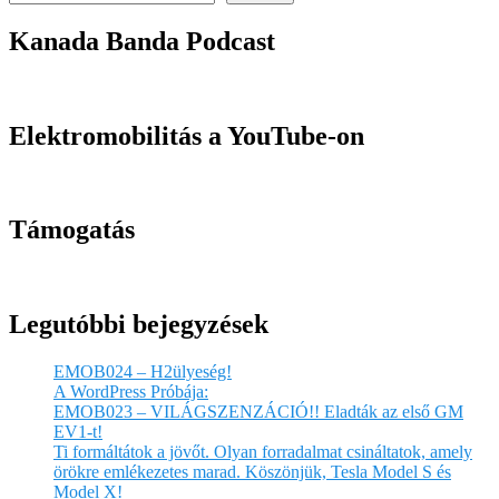
Kanada Banda Podcast
Elektromobilitás a YouTube-on
Támogatás
Legutóbbi bejegyzések
EMOB024 – H2ülyeség!
A WordPress Próbája:
EMOB023 – VILÁGSZENZÁCIÓ!! Eladták az első GM
EV1-t!
Ti formáltátok a jövőt. Olyan forradalmat csináltatok, amely
örökre emlékezetes marad. Köszönjük, Tesla Model S és
Model X!