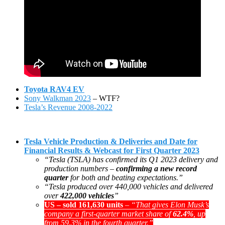
Toyota RAV4 EV
Sony Walkman 2023
– WTF?
Tesla’s Revenue 2008-2022
Tesla Vehicle Production & Deliveries and Date for
Financial Results & Webcast for First Quarter 2023
“Tesla (TSLA) has confirmed its Q1 2023 delivery and
production numbers –
confirming a new record
quarter
for both and beating expectations.”
“Tesla produced over 440,000 vehicles and delivered
over
422,000 vehicles
”
US – sold 161,630 units
–
“That gives Elon Musk’s
company a first-quarter market share of
62.4%
, up
from 59.3% in the fourth quarter.”