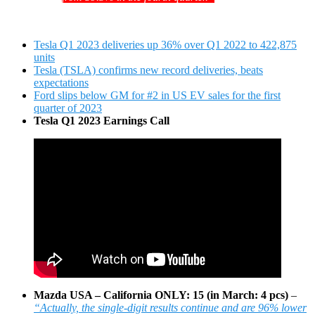
Tesla Q1 2023 deliveries up 36% over Q1 2022 to 422,875
units
Tesla (TSLA) confirms new record deliveries, beats
expectations
Ford slips below GM for #2 in US EV sales for the first
quarter of 2023
Tesla Q1 2023 Earnings Call
Mazda USA – California ONLY: 15 (in March: 4 pcs)
–
“Actually, the single-digit results continue and are 96% lower