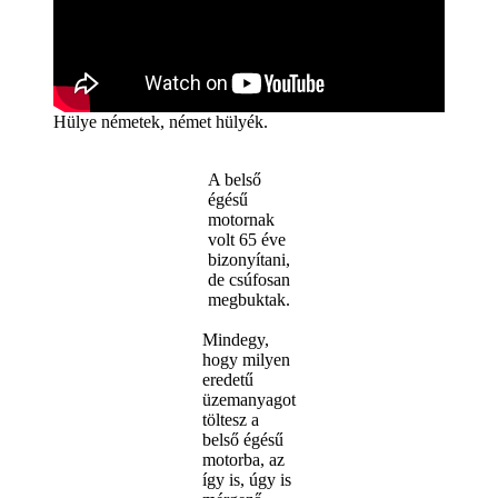
Hülye németek, német hülyék.
A belső
égésű
motornak
volt 65 éve
bizonyítani,
de csúfosan
megbuktak.
Mindegy,
hogy milyen
eredetű
üzemanyagot
töltesz a
belső égésű
motorba, az
így is, úgy is