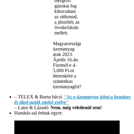
mérgező
gázokat fog
kibocsátani
az otthonod,
a játszótér, az
óvoda/iskola
mellett.
Magyarországi
üzemanyag
árak 2023.
Április 16-án.
Fizetnél-e 4-
5.000 Ft-ot
literenként a
szintetikus
üzemanyagért?
– TELEX & Barna bácsi:
“
Az e-üzemanyag lehet a benzines
és dízel-autók utolsó esélye
“
– Lator & Lázadó:
Nem, még véletlenül sem!
Handrás-sal értünk egyet: