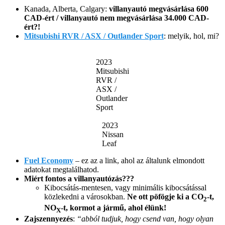
Kanada, Alberta, Calgary:
villanyautó megvásárlása 600
CAD-ért / villanyautó nem megvásárlása 34.000 CAD-
ért?!
Mitsubishi RVR / ASX / Outlander Sport
: melyik, hol, mi?
2023
Mitsubishi
RVR /
ASX /
Outlander
Sport
2023
Nissan
Leaf
Fuel Economy
– ez az a link, ahol az általunk elmondott
adatokat megtalálhatod.
Miért fontos a villanyautózás???
Kibocsátás-mentesen, vagy minimális kibocsátással
közlekedni a városokban.
Ne ott pöfögje ki a CO
-t,
2
NO
-t, kormot a jármű, ahol élünk!
X
Zajszennyezés
:
“abból tudjuk, hogy csend van, hogy olyan