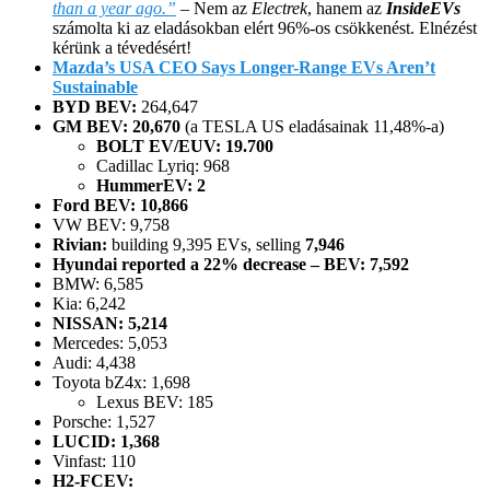
than a year ago.”
– Nem az
Electrek
, hanem az
InsideEVs
számolta ki az eladásokban elért 96%-os csökkenést. Elnézést
kérünk a tévedésért!
Mazda’s USA CEO Says Longer-Range EVs Aren’t
Sustainable
BYD BEV:
264,647
GM BEV: 20,670
(a TESLA US eladásainak 11,48%-a)
BOLT EV/EUV: 19.700
Cadillac Lyriq: 968
HummerEV: 2
Ford BEV: 10,866
VW BEV: 9,758
Rivian:
building 9,395 EVs, selling
7,946
Hyundai reported a 22% decrease – BEV: 7,592
BMW: 6,585
Kia: 6,242
NISSAN: 5,214
Mercedes: 5,053
Audi: 4,438
Toyota bZ4x: 1,698
Lexus BEV: 185
Porsche: 1,527
LUCID: 1,368
Vinfast: 110
H2-FCEV: