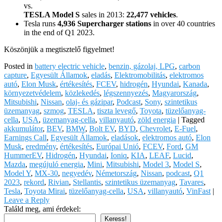
vs.
TESLA Model S
sales in 2013:
22,477 vehicles
.
Tesla runs
4,936 Supercharger stations
in over 40 countries
in the end of Q1 2023.
Köszönjük a megtisztelő figyelmet!
Posted in
battery electric vehicle
,
benzin, gázolaj, LPG
,
carbon
capture
,
Egyesült Államok
,
eladás
,
Elektromobilitás
,
elektromos
autó
,
Elon Musk
,
értékesítés
,
FCEV
,
hidrogén
,
Hyundai
,
Kanada
,
környezetvédelem
,
közlekedés
,
légszennyezés
,
Magyarország
,
Mitsubishi
,
Nissan
,
olaj- és gázipar
,
Podcast
,
Sony
,
szintetikus
üzemanyag
,
szmog
,
TESLA
,
tiszta levegő
,
Toyota
,
tüzelőanyag-
cella
,
USA
,
üzemanyag-cella
,
villanyautó
,
zöld energia
|
Tagged
akkumulátor
,
BEV
,
BMW
,
Bolt EV
,
BYD
,
Chevrolet
,
E-Fuel
,
Earnings Call
,
Egyesült Államok
,
eladások
,
elektromos autó
,
Elon
Musk
,
eredmény
,
értékesítés
,
Európai Unió
,
FCEV
,
Ford
,
GM
HummerEV
,
Hidrogén
,
Hyundai
,
Ioniq
,
KIA
,
LEAF
,
Lucid
,
Mazda
,
megújuló energia
,
Mini
,
Mitsubishi
,
Model 3
,
Model S
,
Model Y
,
MX-30
,
negyedév
,
Németország
,
Nissan
,
podcast
,
Q1
2023
,
rekord
,
Rivian
,
Stellantis
,
szintetikus üzemanyag
,
Tavares
,
Tesla
,
Toyota Mirai
,
tüzelőanyag-cella
,
USA
,
villanyautó
,
VinFast
|
Leave a Reply
Találd meg, ami érdekel:
Keress!