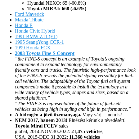
Hyundai NEXO: 65 (-60.8%)
Toyota MIRAI: 668 (-6.6%)
Ford Maverick
Mazda Tribute
Honda E
Honda Civic Hybrid
1991 BMW Z11 (E1)
1995 SsangYong CCR-1
1999 Honda FCX
2003 Toyota Fine-S Concept
“the FINE-S concept is an example of Toyota’s ongoing
commitment to expand technology for environmentally
friendly cars and trucks. The futuristic high-performance look
of the FINE-S reveals the potential styling versatility for fuel-
cell vehicles. The adaptability of the Toyota fuel cell system
components make it possible to install the technology in a
wide variety of vehicle types, shapes and sizes, based on a
shared platform.”
“The FINE-S is representative of the future of fuel-cell
vehicles as being high in styling and high in performance.”
A hidrogén a jövő üzemanyaga.
Vagy várj… nem is!
NEM 2017, hanem 2013!
Elnézést kérünk a tévedésért!
Toyota Mirai FCEV
sales
global, 2014-NOV.30.2022:
21,475 vehicles
,
USA, 2015-DEC.31.2022:
11,368 vehicles