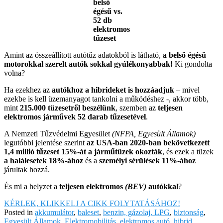
belső
égésű vs.
52 db
elektromos
tűzeset
Amint az összeállított autótűz adatokból is látható,
a belső égésű
motorokkal szerelt autók sokkal gyúlékonyabbak!
Ki gondolta
volna?
Ha ezekhez az
autókhoz a hibrideket is hozzáadjuk
– mivel
ezekbe is kell üzemanyagot tankolni a működéshez -, akkor több,
mint
215.000 tüzesetről beszélünk
, szemben az
teljesen
elektromos járművek 52 darab tűzesetével
.
A Nemzeti Tűzvédelmi Egyesület
(NFPA, Egyesült Államok)
legutóbbi jelentése szerint
az USA-ban 2020-ban bekövetkezett
1,4 millió tűzeset 15%-át a járműtüzek okozták
, és ezek a tüzek
a halálesetek 18%-ához
és a
személyi sérülések 11%-ához
járultak hozzá.
És mi a helyzet a
teljesen elektromos
(BEV)
autókkal
?
KÉRLEK, KLIKKELJ A CIKK FOLYTATÁSÁHOZ!
Posted in
akkumulátor
,
baleset
,
benzin, gázolaj, LPG
,
biztonság
,
Egyesült Államok
,
Elektromobilitás
,
elektromos autó
,
hibrid
,