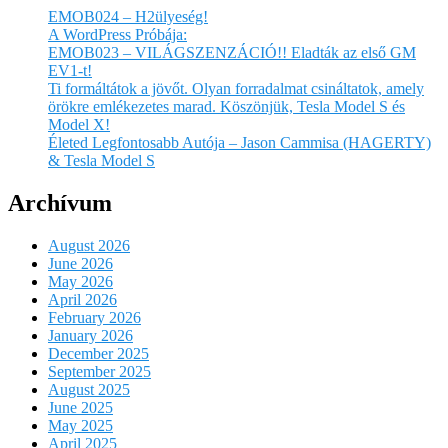
EMOB024 – H2ülyeség!
A WordPress Próbája:
EMOB023 – VILÁGSZENZÁCIÓ!! Eladták az első GM
EV1-t!
Ti formáltátok a jövőt. Olyan forradalmat csináltatok, amely
örökre emlékezetes marad. Köszönjük, Tesla Model S és
Model X!
Életed Legfontosabb Autója – Jason Cammisa (HAGERTY)
& Tesla Model S
Archívum
August 2026
June 2026
May 2026
April 2026
February 2026
January 2026
December 2025
September 2025
August 2025
June 2025
May 2025
April 2025