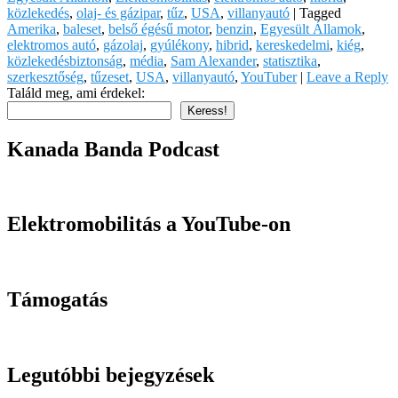
közlekedés
,
olaj- és gázipar
,
tűz
,
USA
,
villanyautó
|
Tagged
Amerika
,
baleset
,
belső égésű motor
,
benzin
,
Egyesült Államok
,
elektromos autó
,
gázolaj
,
gyúlékony
,
hibrid
,
kereskedelmi
,
kiég
,
közlekedésbiztonság
,
média
,
Sam Alexander
,
statisztika
,
szerkesztőség
,
tűzeset
,
USA
,
villanyautó
,
YouTuber
|
Leave a Reply
Találd meg, ami érdekel:
Keress!
Kanada Banda Podcast
Elektromobilitás a YouTube-on
Támogatás
Legutóbbi bejegyzések