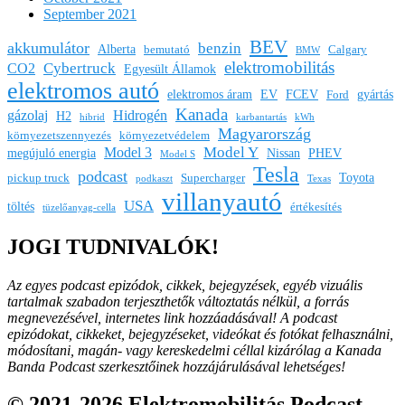
September 2021
BEV
akkumulátor
benzin
Alberta
bemutató
Calgary
BMW
elektromobilitás
Cybertruck
CO2
Egyesült Államok
elektromos autó
elektromos áram
EV
FCEV
gyártás
Ford
Kanada
gázolaj
Hidrogén
H2
hibrid
karbantartás
kWh
Magyarország
környezetszennyezés
környezetvédelem
Model Y
Model 3
megújuló energia
Nissan
PHEV
Model S
Tesla
podcast
Toyota
pickup truck
Supercharger
podkaszt
Texas
villanyautó
USA
töltés
értékesítés
tüzelőanyag-cella
JOGI TUDNIVALÓK!
Az egyes podcast epizódok, cikkek, bejegyzések, egyéb vizuális
tartalmak szabadon terjeszthetők változtatás nélkül, a forrás
megnevezésével, internetes link hozzáadásával!
A podcast
epizódokat, cikkeket, bejegyzéseket, videókat és fotókat felhasználni,
módosítani, magán- vagy kereskedelmi céllal kizárólag a Kanada
Banda Podcast szerkesztőinek hozzájárulásával lehetséges!
© 2021-2026 Elektromobilitás Podcast