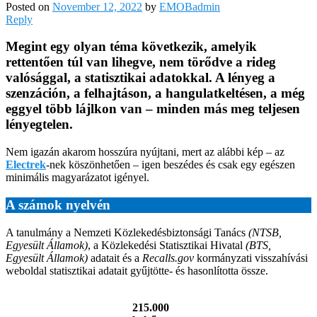
Posted on
November 12, 2022
by
EMOBadmin
Reply
Megint egy olyan téma következik, amelyik
rettentően túl van lihegve, nem törődve a rideg
valósággal, a statisztikai adatokkal. A lényeg a
szenzáción, a felhajtáson, a hangulatkeltésen, a még
eggyel több lájlkon van – minden más meg teljesen
lényegtelen.
Nem igazán akarom hosszúra nyújtani, mert az alábbi kép – az
Electrek
-nek köszönhetően – igen beszédes és csak egy egészen
minimális magyarázatot igényel.
A számok nyelvén
A tanulmány a Nemzeti Közlekedésbiztonsági Tanács
(NTSB,
Egyesült Államok)
, a Közlekedési Statisztikai Hivatal
(BTS,
Egyesült Államok)
adatait és a
Recalls.gov
kormányzati visszahívási
weboldal statisztikai adatait gyűjtötte- és hasonlította össze.
215.000