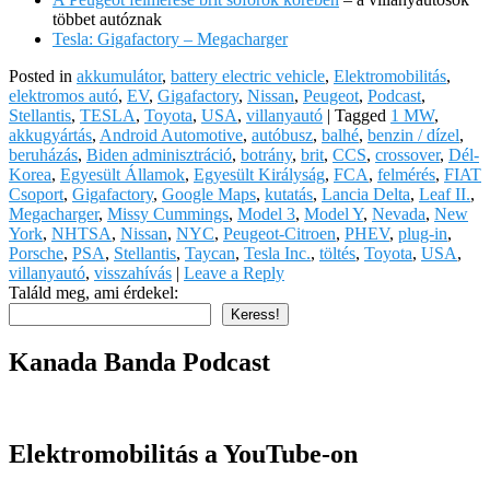
többet autóznak
Tesla: Gigafactory – Megacharger
Posted in
akkumulátor
,
battery electric vehicle
,
Elektromobilitás
,
elektromos autó
,
EV
,
Gigafactory
,
Nissan
,
Peugeot
,
Podcast
,
Stellantis
,
TESLA
,
Toyota
,
USA
,
villanyautó
|
Tagged
1 MW
,
akkugyártás
,
Android Automotive
,
autóbusz
,
balhé
,
benzin / dízel
,
beruházás
,
Biden adminisztráció
,
botrány
,
brit
,
CCS
,
crossover
,
Dél-
Korea
,
Egyesült Államok
,
Egyesült Királyság
,
FCA
,
felmérés
,
FIAT
Csoport
,
Gigafactory
,
Google Maps
,
kutatás
,
Lancia Delta
,
Leaf II.
,
Megacharger
,
Missy Cummings
,
Model 3
,
Model Y
,
Nevada
,
New
York
,
NHTSA
,
Nissan
,
NYC
,
Peugeot-Citroen
,
PHEV
,
plug-in
,
Porsche
,
PSA
,
Stellantis
,
Taycan
,
Tesla Inc.
,
töltés
,
Toyota
,
USA
,
villanyautó
,
visszahívás
|
Leave a Reply
Találd meg, ami érdekel:
Keress!
Kanada Banda Podcast
Elektromobilitás a YouTube-on