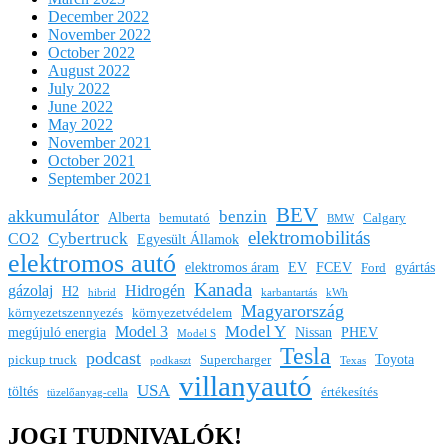
December 2022
November 2022
October 2022
August 2022
July 2022
June 2022
May 2022
November 2021
October 2021
September 2021
BEV
akkumulátor
benzin
Alberta
bemutató
Calgary
BMW
elektromobilitás
Cybertruck
CO2
Egyesült Államok
elektromos autó
elektromos áram
EV
FCEV
gyártás
Ford
Kanada
gázolaj
Hidrogén
H2
hibrid
karbantartás
kWh
Magyarország
környezetszennyezés
környezetvédelem
Model Y
Model 3
megújuló energia
Nissan
PHEV
Model S
Tesla
podcast
Toyota
pickup truck
Supercharger
podkaszt
Texas
villanyautó
USA
töltés
értékesítés
tüzelőanyag-cella
JOGI TUDNIVALÓK!