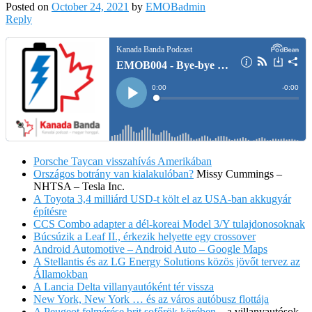
Posted on
October 24, 2021
by
EMOBadmin
Reply
Porsche Taycan visszahívás Amerikában
Országos botrány van kialakulóban?
Missy Cummings –
NHTSA – Tesla Inc.
A Toyota 3,4 milliárd USD-t költ el az USA-ban akkugyár
építésre
CCS Combo adapter a dél-koreai Model 3/Y tulajdonosoknak
Búcsúzik a Leaf II., érkezik helyette egy crossover
Android Automotive – Android Auto – Google Maps
A Stellantis és az LG Energy Solutions közös jövőt tervez az
Államokban
A Lancia Delta villanyautóként tér vissza
New York, New York … és az város autóbusz flottája
A Peugeot felmérése brit sofőrök körében
– a villanyautósok