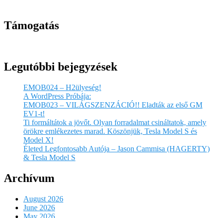
Támogatás
Legutóbbi bejegyzések
EMOB024 – H2ülyeség!
A WordPress Próbája:
EMOB023 – VILÁGSZENZÁCIÓ!! Eladták az első GM
EV1-t!
Ti formáltátok a jövőt. Olyan forradalmat csináltatok, amely
örökre emlékezetes marad. Köszönjük, Tesla Model S és
Model X!
Életed Legfontosabb Autója – Jason Cammisa (HAGERTY)
& Tesla Model S
Archívum
August 2026
June 2026
May 2026