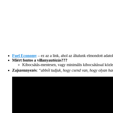
Fuel Economy
– ez az a link, ahol az általunk elmondott adato
Miért fontos a villanyautózás???
Kibocsátás-mentesen, vagy minimális kibocsátással közl
Zajszennyezés
:
“abból tudjuk, hogy csend van, hogy olyan ha