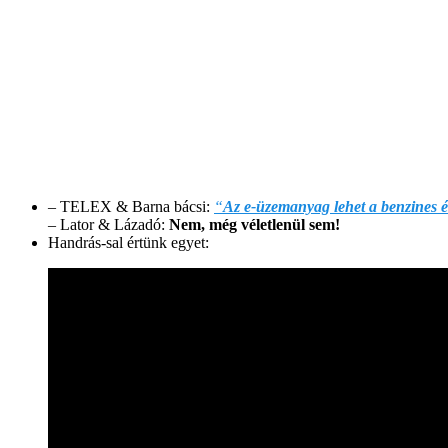
– TELEX & Barna bácsi:
“
Az e-üzemanyag lehet a benzines és
– Lator & Lázadó:
Nem, még véletlenül sem!
Handrás-sal értünk egyet: