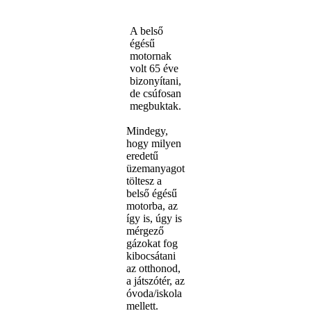
A belső
égésű
motornak
volt 65 éve
bizonyítani,
de csúfosan
megbuktak.
Mindegy,
hogy milyen
eredetű
üzemanyagot
töltesz a
belső égésű
motorba, az
így is, úgy is
mérgező
gázokat fog
kibocsátani
az otthonod,
a játszótér, az
óvoda/iskola
mellett.