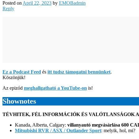
Posted on
April 22, 2023
by
EMOBadmin
Reply
Ez a Podcast Feed
és
itt tudsz támogatni bennünket
.
Köszönjük!
Az epizód
meghallgatható a YouTube-on
is!
Shownotes
TÉVHITEK, FÉL INFORMÁCIÓK ÉS VALÓTLANSÁGOK A 
Kanada, Alberta, Calgary:
villanyautó megvásárlása 600 CAD
Mitsubishi RVR / ASX / Outlander Sport
: melyik, hol, mi?