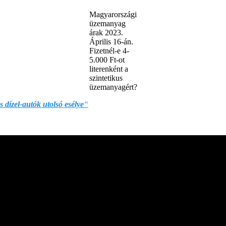
Magyarországi
üzemanyag
árak 2023.
Április 16-án.
Fizetnél-e 4-
5.000 Ft-ot
literenként a
szintetikus
üzemanyagért?
 dízel-autók utolsó esélye
“