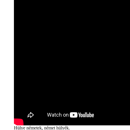
Hülye németek, német hülyék.