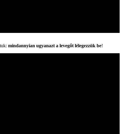
dtuk:
mindannyian ugyanazt a levegőt lélegezzük be
!