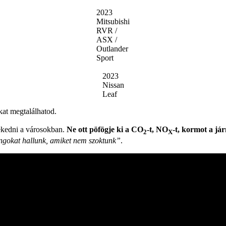
2023
Mitsubishi
RVR /
ASX /
Outlander
Sport
2023
Nissan
Leaf
kat megtalálhatod.
ekedni a városokban.
Ne ott pöfögje ki a CO
-t, NO
-t, kormot a já
2
X
ngokat hallunk, amiket nem szoktunk”
.