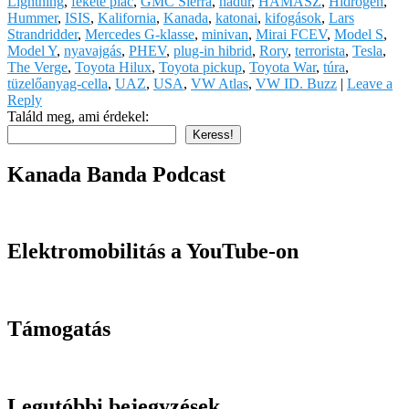
Lightning
,
fekete piac
,
GMC Sierra
,
hadúr
,
HAMASZ
,
Hidrogén
,
Hummer
,
ISIS
,
Kalifornia
,
Kanada
,
katonai
,
kifogások
,
Lars
Strandridder
,
Mercedes G-klasse
,
minivan
,
Mirai FCEV
,
Model S
,
Model Y
,
nyavajgás
,
PHEV
,
plug-in hibrid
,
Rory
,
terrorista
,
Tesla
,
The Verge
,
Toyota Hilux
,
Toyota pickup
,
Toyota War
,
túra
,
tüzelőanyag-cella
,
UAZ
,
USA
,
VW Atlas
,
VW ID. Buzz
|
Leave a
Reply
Találd meg, ami érdekel:
Keress!
Kanada Banda Podcast
Elektromobilitás a YouTube-on
Támogatás
Legutóbbi bejegyzések