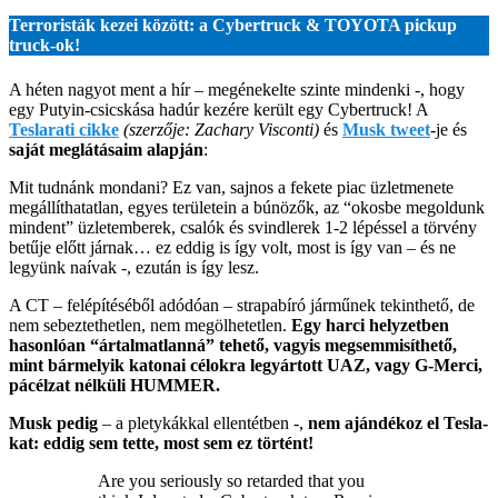
Terroristák kezei között: a Cybertruck & TOYOTA pickup
truck-ok!
A héten nagyot ment a hír – megénekelte szinte mindenki -, hogy
egy Putyin-csicskása hadúr kezére került egy Cybertruck! A
Teslarati cikke
(szerzője: Zachary Visconti)
és
Musk twee
t
-je és
saját meglátásaim alapján
:
Mit tudnánk mondani? Ez van, sajnos a fekete piac üzletmenete
megállíthatatlan, egyes területein a búnözők, az “okosbe megoldunk
mindent” üzletemberek, csalók és svindlerek 1-2 lépéssel a törvény
betűje előtt járnak… ez eddig is így volt, most is így van – és ne
legyünk naívak -, ezután is így lesz.
A CT – felépítéséből adódóan – strapabíró járműnek tekinthető, de
nem sebeztethetlen, nem megölhetetlen.
Egy harci helyzetben
hasonlóan “ártalmatlanná” tehető, vagyis megsemmisíthető,
mint bármelyik katonai célokra legyártott UAZ, vagy G-Merci,
pácélzat nélküli HUMMER.
Musk pedig
– a pletykákkal ellentétben -,
nem ajándékoz el Tesla-
kat: eddig sem tette, most sem ez történt!
Are you seriously so retarded that you