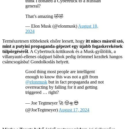
think I donated a Cybertruck to a Russian
general?
That’s amazing 🤣🤣
— Elon Musk (@elonmusk)
August 18,
2024
Természetesen többeknek elsőre leesett, hogy
itt nincs másról szó,
mint a putyini propaganda-gépezet egy újabb fogaskerekének
túlpörgéséről
. A Cybertruck-kritikusok és a Musk-gyűlölök, a
villanyautó-ellenes olajipari bábok pedig örömmel kezdtek hangos
csámcsogásba! Gondolkodás helyett.
Good thing most people are intelligent
enough to know this was not a gift from
@elonmusk
but in fact propaganda and not
overreacting by falling for it and getting
triggered … right?
— Joe Tegtmeyer 🚀 🤠🛸😎
(@JoeTegtmeyer)
August 17, 2024