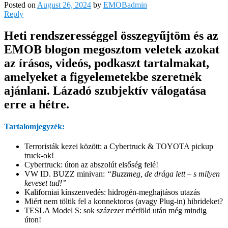
Posted on
August 26, 2024
by
EMOBadmin
Reply
Heti rendszerességgel összegyűjtöm és az
EMOB blogon megosztom veletek azokat
az írásos, videós, podkaszt tartalmakat,
amelyeket a figyelemetekbe szeretnék
ajánlani. Lázadó szubjektív válogatása
erre a hétre.
Tartalomjegyzék:
Terroristák kezei között: a Cybertruck & TOYOTA pickup
truck-ok!
Cybertruck: úton az abszolút elsőség felé!
VW ID. BUZZ minivan:
“Buzzmeg, de drága lett – s milyen
keveset tud!”
Kaliforniai kínszenvedés: hidrogén-meghajtásos utazás
Miért nem töltik fel a konnektoros (avagy Plug-in) hibrideket?
TESLA Model S: sok százezer mérföld után még mindig
úton!