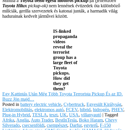
Mintha a
Toyota belső égésű motoros pickup
-jai
(jellemzően
Toyota Hilux
pickup-ok)
nem lennének évtizedek óta különböző
milíciák, gerilla szervezetek és katonai junták, a harmadik világ
hadurainak kedvelt járművei között.
IS-linked
propaganda
videos
reveal the
terrorist
group has a
large fleet of
Toyota
pickups.
How did
they get
them?
Egy Kattintás Után Még Több Toyota Terrorista Pickup És az ID.
Buzz Jön majd…
Posted in
battery electric vehicle
,
Cybertruck
,
Egyesült Királyság
,
Elektromobilitás
,
elektromos autó
,
FCEV
,
hibrid
,
hidrogén
,
PHEV
,
Plug-in Hybrid
,
TESLA
,
teszt
,
UK
,
USA
,
villanyautó
|
Tagged
Afrika
,
Anglia
,
Auto Trader
,
BestInTesla
,
Boko Haram
,
Chevy
Silverado
,
csecsenföldi
,
csempészet
,
Darfur
,
egyterű
,
F-150