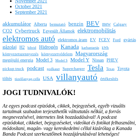
November 2021
October 2021
September 2021
BEV
akkumulátor
benzin
Alberta
bemutató
Calgary
BMW
elektromobilitás
Cybertruck
CO2
Egyesült Államok
elektromos autó
elektromos áram
EV
FCEV
gyártás
Ford
Kanada
gázolaj
Hidrogén
H2
hibrid
karbantartás
kWh
Magyarország
környezetszennyezés
környezetvédelem
Model Y
Model 3
megújuló energia
Nissan
PHEV
Model S
Tesla
podcast
Toyota
pickup truck
Supercharger
podkaszt
Texas
villanyautó
USA
töltés
értékesítés
tüzelőanyag-cella
JOGI TUDNIVALÓK!
Az egyes podcast epizódok, cikkek, bejegyzések, egyéb vizuális
tartalmak szabadon terjeszthetők változtatás nélkül, a forrás
megnevezésével, internetes link hozzáadásával!
A podcast
epizódokat, cikkeket, bejegyzéseket, videókat és fotókat felhasználni,
módosítani, magán- vagy kereskedelmi céllal kizárólag a Kanada
Banda Podcast szerkesztőinek hozzájárulásával lehetséges!