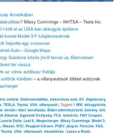
ívás Amerikában
alakulóban?
Missy Cummings – NHTSA – Tesla Inc.
D-t költ el az USA-ban akkugyár építésre
l-koreai Model 3/Y tulajdonosoknak
zik helyette egy crossover
droid Auto – Google Maps
ergy Solutions közös jövőt tervez az Államokban
óként tér vissza
 az város autóbusz flottája
t sofőrök körében
– a villanyautósok többet autóznak
gacharger
tric vehicle
,
Elektromobilitás
,
elektromos autó
,
EV
,
Gigafactory
,
s
,
TESLA
,
Toyota
,
USA
,
villanyautó
|
Tagged
1 MW
,
akkugyártás
,
hé
,
benzin / dízel
,
beruházás
,
Biden adminisztráció
,
botrány
,
brit
,
lt Államok
,
Egyesült Királyság
,
FCA
,
felmérés
,
FIAT Csoport
,
,
Lancia Delta
,
Leaf II.
,
Megacharger
,
Missy Cummings
,
Model 3
,
A
,
Nissan
,
NYC
,
Peugeot-Citroen
,
PHEV
,
plug-in
,
Porsche
,
PSA
,
,
Toyota
,
USA
,
villanyautó
,
visszahívás
|
Leave a Reply