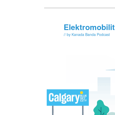
Skip
Skip
to
to
primary
secondary
Elektromobili
content
content
// by Kanada Banda Podcast