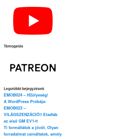
Támogatás
Legutóbbi bejegyzések
EMOB024 – H2ülyeség!
A WordPress Próbája:
EMOB023 –
VILÁGSZENZÁCIÓ!! Eladták
az első GM EV1-t!
Ti formáltátok a jövőt. Olyan
forradalmat csináltatok, amely