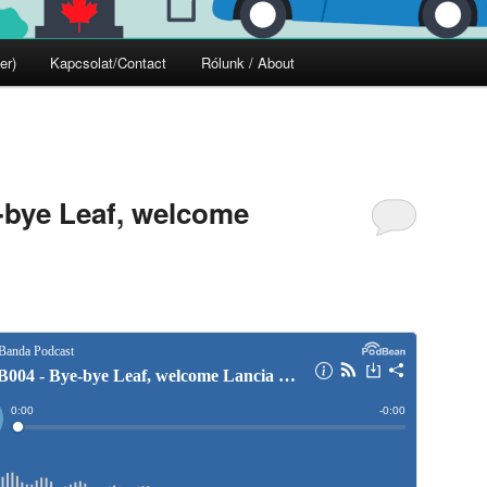
er)
Kapcsolat/Contact
Rólunk / About
bye Leaf, welcome