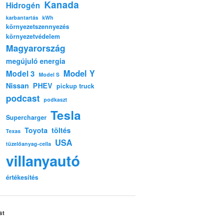
Kanada
Hidrogén
karbantartás
kWh
környezetszennyezés
környezetvédelem
Magyarország
megújuló energia
Model Y
Model 3
Model S
Nissan
PHEV
pickup truck
podcast
podkaszt
Tesla
Supercharger
Toyota
töltés
Texas
USA
tüzelőanyag-cella
villanyautó
értékesítés
st