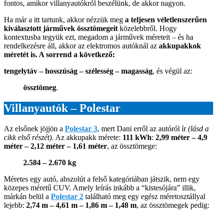
fontos, amikor villanyautókról beszélünk, de akkor nagyon.
Ha már a itt tartunk, akkor nézzük meg
a teljesen véletlenszerűen
kiválasztott járművek össztömegeit
közelebbről. Hogy
kontextusba tegyük ezt, megadom a járművek méreteit – és ha
rendelkezésre áll, akkor az elektromos autóknál az
akkupakkok
méretét is. A sorrend a következő:
tengelytáv – hosszúság – szélesség – magasság
, és végül az:
össztömeg
.
Villanyautók – Polestar
Az elsőnek jöjjön a
Polestar 3
, mert Dani erről az autóról ír
(lásd a
cikk első részét)
. Az akkupakk mérete:
111 kWh
:
2,99 méter – 4,9
méter – 2,12 méter – 1,61 méter
, az össztömege:
2.584 – 2.670 kg
Méretes egy autó, abszolút a felső kategóriában játszik, nem egy
közepes méretű CUV. Amely leírás inkább a “kistesójára” illik,
márkán belül a
Polestar 2
található meg egy egész méretosztállyal
lejebb:
2,74 m – 4,61 m – 1,86 m – 1,48 m
, az össztömegek pedig: