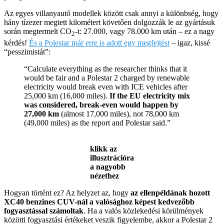
Az egyes villanyautó modellek között csak annyi a különbség, hogy
hány tízezer megtett kilométert követően dolgozzák le az gyártásuk
során megtermelt CO
-t: 27.000, vagy 78.000 km után – ez a nagy
2
kérdés!
És a Polestar már erre is adott egy megfejtést
– igaz, kissé
“pesszimistát”:
“Calculate everything as the researcher thinks that it
would be fair and a Polestar 2 charged by renewable
electricity would break even with ICE vehicles after
25,000 km (16,000 miles).
If the EU electricity mix
was considered, break-even would happen by
27,000 km
(almost 17,000 miles), not 78,000 km
(49,000 miles) as the report and Polestar said.”
klikk az
illusztrációra
a nagyobb
nézethez
Hogyan történt ez? Az helyzet az, hogy
az ellenpéldának hozott
XC40 benzines CUV-nál a valósághoz képest kedvezőbb
fogyasztással számoltak
. Ha a valós közlekedési körülmények
közötti fogyasztási értékeket veszik figyelembe, akkor a Polestar 2