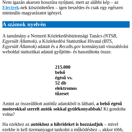
Nem igazán akarom hosszúra nyújtani, mert az alábbi kép – az
Electrek
-nek köszönhetően – igen beszédes és csak egy egészen
minimális magyarázatot igényel.
A számok nyelvén
A tanulmány a Nemzeti Közlekedésbiztonsági Tanács
(NTSB,
Egyesült Államok)
, a Közlekedési Statisztikai Hivatal
(BTS,
Egyesült Államok)
adatait és a
Recalls.gov
kormányzati visszahívási
weboldal statisztikai adatait gyűjtötte- és hasonlította össze.
215.000
belső
égésű vs.
52 db
elektromos
tűzeset
Amint az összeállított autótűz adatokból is látható,
a belső égésű
motorokkal szerelt autók sokkal gyúlékonyabbak!
Ki gondolta
volna?
Ha ezekhez az
autókhoz a hibrideket is hozzáadjuk
– mivel
ezekbe is kell üzemanyagot tankolni a működéshez -, akkor több,