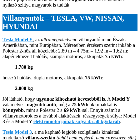
nyilazó szittya magyarok is tudták.
Villanyautók – TESLA, VW, NISSAN,
HYUNDAI
Tesla Model Y
, az
ultramegakedvenc
villanyautó mind Észak-
Amerikában, mint Európában. Méreteiben érzésem szerint inkább a
Polestar 2-höz áll közelebb: 2.89 m – 4,75m – 1,92 m – 1,62 m:
alapértelmezett hatótáv, szimpla motoros, akkupakk
75 kWh
:
1.780 kg
hosszú hatótáv, dupla motoros, akkupakk
75 kWh
:
2.000 kg
Jól látható, hogy
ugyanaz kihozható kevesebből is
. A
Model Y
valamelyest
nagyobb autó
, még a
75 kWh
akkupakkal is
könnyebb
, mint a Polestar 2 a
69 kWh
-sal. Ennyit számít a
villanymotorok és a további alaktrészek, részegységek sülya: Model
3 és a Model Y
elektromotorjainak súlya 45-50 kg/darab
.
Tesla Model 3
, a ma kapható legjobb szolgáltatás kínálattal
rendelkező
villany-szedán
(tehát nem egyterű, nem cross-over, stb.)
: