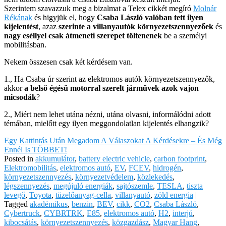
Szerintem szavazzuk meg a bizalmat a Telex cikkét megíró
Molnár
Rékának
és higyjük el, hogy
Csaba László valóban tett ilyen
kijelentést
, azaz
szerinte a villanyautók környezetszennyezőek
és
nagy eséllyel csak átmeneti szerepet töltenenek
be a személyi
mobilitásban.
Nekem összesen csak két kérdésem van.
1., Ha Csaba úr szerint az elektromos autók környezetszennyezők,
akkor
a belső égésű motorral szerelt járművek azok vajon
micsodák
?
2., Miért nem lehet utána nézni, utána olvasni, informálódni adott
témában, mielőtt egy ilyen meggondolatlan kijelentés elhangzik?
Egy Kattintás Után Megadom A Válaszokat A Kérdésekre – És Még
Ennél Is TÖBBET!
Posted in
akkumulátor
,
battery electric vehicle
,
carbon footprint
,
Elektromobilitás
,
elektromos autó
,
EV
,
FCEV
,
hidrogén
,
környezetszennyezés
,
környezetvédelem
,
közlekedés
,
légszennyezés
,
megújuló energiák
,
sajtószemle
,
TESLA
,
tiszta
levegő
,
Toyota
,
tüzelőanyag-cella
,
villanyautó
,
zöld energia
|
Tagged
akadémikus
,
benzin
,
BEV
,
cikk
,
CO2
,
Csaba László
,
Cybertruck
,
CYBRTRK
,
E85
,
elektromos autó
,
H2
,
interjú
,
kibocsátás
,
környezetszennyezés
,
közgazdász
,
Magyar Hang
,