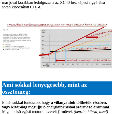
már jóval korábban ledolgozza a az XC40-hez képest a gyártása
során kibocsátott CO
-t.
2
Ami sokkal lényegesebb, mint az
össztömeg
:
Ennél sokkal fontosabb, hogy
a villanyautók tölthetők részben,
vagy kizárólag megújjuló energiaforrásból származó árammal
.
Míg a belső égésű motorral szerelt járművek
(benzin, híbrid, dízel)