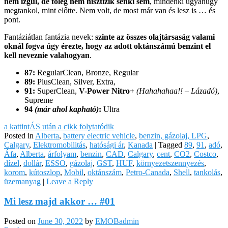
nem izgul, de főleg nem hisztizik senki sem
, mindenki ugyanúgy
megtankol, mint előtte. Nem volt, de most már van és lesz is … és
pont.
Fantáziátlan fantázia nevek:
szinte az összes olajtársaság valami
oknál fogva úgy érezte, hogy az adott oktánszámú benzint el
kell neveznie valahogyan
.
87:
RegularClean, Bronze, Regular
89:
PlusClean, Silver, Extra,
91:
SuperClean,
V-Power Nitro+
(Hahahahaa!! – Lázadó)
,
Supreme
94
(már ahol kapható)
:
Ultra
a kattintÁS után a cikk folytatódik
Posted in
Alberta
,
battery electric vehicle
,
benzin, gázolaj, LPG
,
Calgary
,
Elektromobilitás
,
hatósági ár
,
Kanada
|
Tagged
89
,
91
,
adó
,
Áfa
,
Alberta
,
árfolyam
,
benzin
,
CAD
,
Calgary
,
cent
,
CO2
,
Costco
,
dízel
,
dollár
,
ESSO
,
gázolaj
,
GST
,
HUF
,
környezetszennyezés
,
korom
,
kútoszlop
,
Mobil
,
oktánszám
,
Petro-Canada
,
Shell
,
tankolás
,
üzemanyag
|
Leave a Reply
Mi lesz majd akkor … #01
Posted on
June 30, 2022
by
EMOBadmin