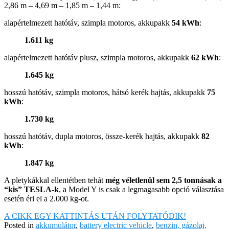
2,86 m – 4,69 m – 1,85 m – 1,44 m:
alapértelmezett hatótáv, szimpla motoros, akkupakk
54 kWh
:
1.611 kg
alapértelmezett hatótáv plusz, szimpla motoros, akkupakk
62 kWh
:
1.645 kg
hosszú hatótáv, szimpla motoros, hátsó kerék hajtás, akkupakk
75
kWh
:
1.730 kg
hosszú hatótáv, dupla motoros, össze-kerék hajtás, akkupakk
82
kWh
:
1.847 kg
A pletykákkal ellentétben tehát
még véletlenül sem 2,5 tonnásak a
“kis” TESLA-k
, a Model Y is csak a legmagasabb opció választása
esetén éri el a 2.000 kg-ot.
A CIKK EGY KATTINTÁS UTÁN FOLYTATÓDIK!
Posted in
akkumulátor
,
battery electric vehicle
,
benzin, gázolaj,