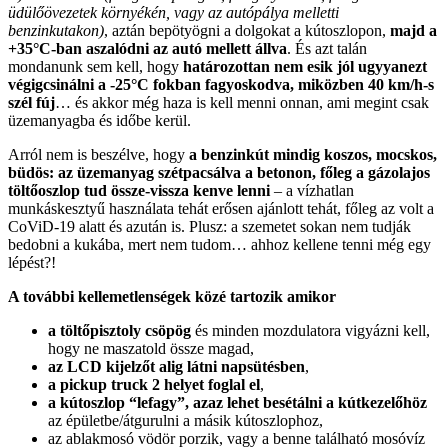
üdülőövezetek környékén, vagy az autópálya melletti
benzinkutakon)
, aztán bepötyögni a dolgokat a kútoszlopon,
majd a
+35°C-ban aszalódni az autó mellett állva
. És azt talán
mondanunk sem kell, hogy
határozottan nem esik jól ugyyanezt
végigcsinálni a -25°C fokban fagyoskodva, miközben 40 km/h-s
szél fúj
… és akkor még haza is kell menni onnan, ami megint csak
üzemanyagba és időbe kerül.
Arról nem is beszélve, hogy
a benzinkút mindig koszos, mocskos,
büdös: az üzemanyag szétpacsálva a betonon, főleg a gázolajos
töltőoszlop tud össze-vissza kenve lenni
– a vízhatlan
munkáskesztyű használata tehát erősen ajánlott tehát, főleg az volt a
CoViD-19 alatt és azután is. Plusz: a szemetet sokan nem tudják
bedobni a kukába, mert nem tudom… ahhoz kellene tenni még egy
lépést?!
A további kellemetlenségek közé tartozik amikor
a töltőpisztoly csöpög
és minden mozdulatora vigyázni kell,
hogy ne maszatold össze magad,
az LCD kijelzőt alig látni napsütésben
,
a pickup truck 2 helyet foglal el
,
a kútoszlop “lefagy”, azaz lehet besétálni a kútkezelőhöz
az épületbe/átgurulni a másik kútoszlophoz,
az ablakmosó vödör porzik, vagy a benne található mosóvíz