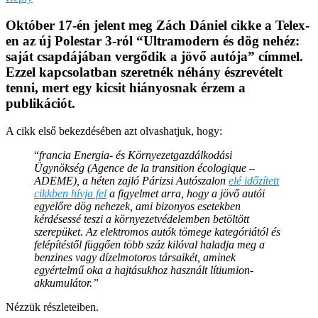
Október 17-én jelent meg Zách Dániel cikke a Telex-
en az új Polestar 3-ról “Ultramodern és dög nehéz:
saját csapdájában vergődik a jövő autója” címmel.
Ezzel kapcsolatban szeretnék néhány észrevételt
tenni, mert egy kicsit hiányosnak érzem a
publikációt.
A cikk első bekezdésében azt olvashatjuk, hogy:
“
francia Energia- és Környezetgazdálkodási
Ügynökség (Agence de la transition écologique –
ADEME), a héten zajló Párizsi Autószalon
elé időzített
cikkben hívja fel
a figyelmet arra, hogy a jövő autói
egyelőre dög nehezek, ami bizonyos esetekben
kérdésessé teszi a környezetvédelemben betöltött
szerepüket. Az elektromos autók tömege kategóriától és
felépítéstől függően több száz kilóval haladja meg a
benzines vagy dízelmotoros társaikét, aminek
egyértelmű oka a hajtásukhoz használt lítiumion-
akkumulátor.”
Nézzük részleteiben.