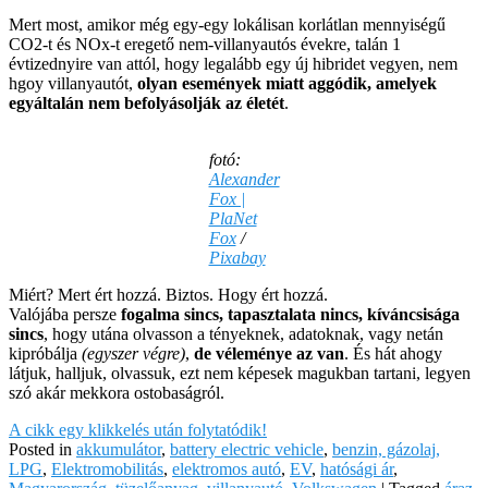
Mert most, amikor még egy-egy lokálisan korlátlan mennyiségű
CO2-t és NOx-t eregető nem-villanyautós évekre, talán 1
évtizednyire van attól, hogy legalább egy új hibridet vegyen, nem
hgoy villanyautót,
olyan események miatt aggódik, amelyek
egyáltalán nem befolyásolják az életét
.
fotó:
Alexander
Fox |
PlaNet
Fox
/
Pixabay
Miért? Mert ért hozzá. Biztos. Hogy ért hozzá.
Valójába persze
fogalma sincs, tapasztalata nincs, kíváncsisága
sincs
, hogy utána olvasson a tényeknek, adatoknak, vagy netán
kipróbálja
(egyszer végre)
,
de véleménye az van
. És hát ahogy
látjuk, halljuk, olvassuk, ezt nem képesek magukban tartani, legyen
szó akár mekkora ostobaságról.
A cikk egy klikkelés után folytatódik!
Posted in
akkumulátor
,
battery electric vehicle
,
benzin, gázolaj,
LPG
,
Elektromobilitás
,
elektromos autó
,
EV
,
hatósági ár
,