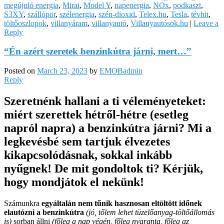
megújuló energia
,
Mirai
,
Model Y
,
napenergia
,
NOx
,
podkaszt
,
S3XY
,
szállópor
,
szélenergia
,
szén-dioxid
,
Telex.hu
,
Tesla
,
tévhit
,
töltőoszlopok
,
villanyáram
,
villanyautó
,
Villanyautósok.hu
|
Leave a
Reply
“Én azért szeretek benzinkútra járni, mert…”
Posted on
March 23, 2023
by
EMOBadmin
Reply
Szeretnénk hallani a ti véleményeteket:
miért szerettek hétről-hétre (esetleg
napról napra) a benzinkútra járni? Mi a
legkevésbé sem tartjuk élvezetes
kikapcsolódásnak, sokkal inkább
nyűgnek! De mit gondoltok ti? Kérjük,
hogy mondjátok el nekünk!
Számunkra
egyáltalán nem tűnik hasznosan eltöltött időnek
elautózni a benzinkútra
(jó, tőlem lehet tüzelőanyag-töltőállomás
is)
sorban állni
(főleg a nap végén, főleg nyaranta, főleg az