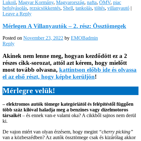
Lukoil
,
Magyar Kormány
,
Magyarország
,
nafta
,
ÖMV
,
piac
befolyásolás
,
rezsicsökkentés
,
Shell
,
tankolás
,
töltés
,
villanyautó
|
Leave a Reply
Mérlegen A Villanyautók – 2. rész: Össztömegek
Posted on
November 23, 2022
by
EMOBadmin
Reply
Akinek nem lenne meg, hogyan kezdődött ez a 2
részes cikk-sorozat, attól azt kérem, hogy mielőtt
most tovább olvasna,
kattintson előbb ide és olvassa
el az első részt, hogy képbe kerüljön
!
Mérlegre velük!
– elektromos autók tömege kategóriától és felépítéstől függően
több száz kilóval haladja meg a benzines vagy dízelmotoros
társaikét
– és ennek van-e valami oka? A cikkből sajnos nem derül
ki.
De vajon miért van olyan érzésem, hogy megint
“cherry picking”
van a közbeszédben? Az autók össztömege csak és kizárólag akkor