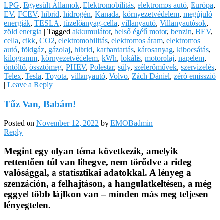
LPG
,
Egyesült Államok
,
Elektromobilitás
,
elektromos autó
,
Európa
,
EV
,
FCEV
,
hibrid
,
hidrogén
,
Kanada
,
környezetvédelem
,
megújuló
energiák
,
TESLA
,
tüzelőanyag-cella
,
villanyautó
,
Villanyautósok
,
zöld energia
|
Tagged
akkumulátor
,
belső égéű motor
,
benzin
,
BEV
,
cella
,
cikk
,
CO2
,
elektromobilitás
,
elektromos áram
,
elektromos
autó
,
földgáz
,
gázolaj
,
hibrid
,
karbantartás
,
károsanyag
,
kibocsátás
,
kilogramm
,
környezetvédelem
,
kWh
,
lokális
,
motorolaj
,
napelem
,
öntöltő
,
össztömeg
,
PHEV
,
Polestar
,
súly
,
szélerőművek
,
szervizelés
,
Telex
,
Tesla
,
Toyota
,
villanyautó
,
Volvo
,
Zách Dániel
,
zéró emisszió
|
Leave a Reply
Tűz Van, Babám!
Posted on
November 12, 2022
by
EMOBadmin
Reply
Megint egy olyan téma következik, amelyik
rettentően túl van lihegve, nem törődve a rideg
valósággal, a statisztikai adatokkal. A lényeg a
szenzáción, a felhajtáson, a hangulatkeltésen, a még
eggyel több lájlkon van – minden más meg teljesen
lényegtelen.