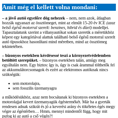
Amit még el kellett volna mondani:
– a jövő autói egyelőre dög nehezek
– nem, nem azok, átlagban
hozzák ugyanazt az össztömeget, mint az elmúlt 15-20 év ICE
(azaz
belső égésű motorral szerelt: benzines, hibrid és dízel)
modelljei.
Tapasztalatunk szerint a villanyautókat sokan szeretik a méretükhöz
képest egy kategóriával alattuk található belső égésű motorral szerelt
autó típusokhoz hasonlítani mind méretben, mind az össztömeg
tekintetében.
– bizonyos esetekben kérdésessé teszi a környezetvédelemben
betöltött szerepüket.
– bizonyos esetekben talán, amúgy meg
egyáltalán nem. Egy biztos: így is, úgy is csak árammal tölthetők fel
az akkumulátorcsomagok és ezért az elektromos autóknak nincs
szükségük:
sem motorolajra,
sem fosszilis üzemanyagra
a működésükhöz, azaz nem bocsátanak ki bizonyos esetekben a
motorolajjal kevert üzemanyagük égéstermékét. Már ha a gyerták
rendesen adnak szikrát és jó a keverési arány és tökéletes égés megy
végre az égéstérben… Hmm, mennyi mindentől függ, hogy mit
pufog ki az autó a cső végén?!