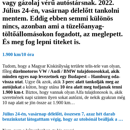
vagy gázolaj vérű autóstársnak. 2022.
Július 24-én, vasárnap délelőtt tankolni
mentem. Eddig ebben semmi különös
nincs, azonban ami a tüzelőanyag-
töltőállomásokon fogadott, az meglepett.
És meg fog lepni titeket is.
1.900 km/10 óra
Tudom, hogy a Magyar Kiskirályság területe telis-tele van olyan,
főleg
dízelmotoros VW / Audi / BMW tulajdonosokkal, akik
minden egyes nap levezetnek egy Budapest – Hamburg oda-
vissza utat
. Ugye ők azok, akik
3 perc alatt tankolják meg az
autójukat
a kúton, hogy utána
10 óra alatt meg tudjanak tenni
1.900 km-t
. Biztos, hogy vannak olyan Alfa tulajdonosok is, akik
szeretnének napi szinten ilyen sokat autózni, de nekik gyakran még
10 nap alatt se jön össze az 1.900 km…
Július 24-én, vasárnap délelőtt, összesen 7, azaz hét darab
benzinkutat látogatttam végig, hogy az utolsónál beálljak a …