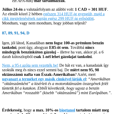
ezt ÁFA-nak)
már tartalmazzák
.
Július 24-én
a valutaárfolyam az alábbi volt:
1 CAD = 301 HUF
.
Az elmúlt közel 2 hétben
egészen 314 HUF-ig gyengült, majd a
cikk megjelenésének napján egész 299 HUF-ig erősödött
.
Mondtam, vagy nem mondtam, hogy jobban teljesít?
87, 89, 91, 94, D
Igen, jól látod, Kanadában
nem fogsz 100-as prémium benzin
tankolni
, pont úgy, ahogyan
E85-öt sem
. Továbbá
nincs
mindegyik benzinkúton gázolaj
– illetve ha van, akkor pl. a 6
darab kútoszlopból
csak 1-nél lehet gázolajat tankolni
.
Nem, a 95-t azóta sem vezették be!
De hát ez van, a kanadaiak így
szokták meg és nincs ezzel semmi baj. De
miért nem 95, 98
oktánszámú nafta van Észak-Amerikában
? Azért, mert
ugyanazt a terméket egy másik cimkével látják el
:
“Amerikában
“oktánszámként” a kisérleti és a motoroktánszám összegének felét
tüntetik fel a kutakon. Ebből következik, hogy ugyaz a benzin
Amerikában “rosszabb” (kisebb “oktánszámú”) mint Európában.”
.
Érdekesség
, hogy
a max. 10%-os
bioetanol
tartalom miatt meg