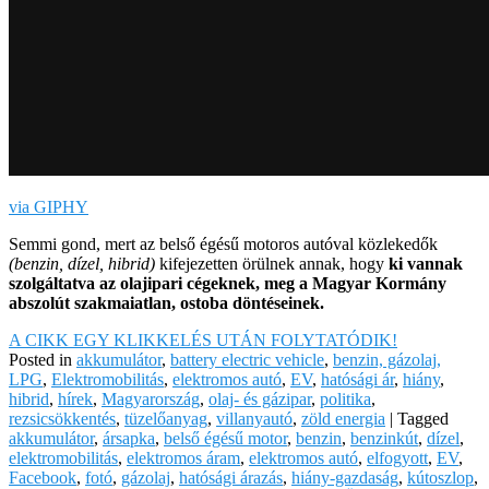
via GIPHY
Semmi gond, mert az belső égésű motoros autóval közlekedők
(benzin, dízel, hibrid)
kifejezetten örülnek annak, hogy
ki vannak
szolgáltatva az olajipari cégeknek, meg a Magyar Kormány
abszolút szakmaiatlan, ostoba döntéseinek.
A CIKK EGY KLIKKELÉS UTÁN FOLYTATÓDIK!
Posted in
akkumulátor
,
battery electric vehicle
,
benzin, gázolaj,
LPG
,
Elektromobilitás
,
elektromos autó
,
EV
,
hatósági ár
,
hiány
,
hibrid
,
hírek
,
Magyarország
,
olaj- és gázipar
,
politika
,
rezsicsökkentés
,
tüzelőanyag
,
villanyautó
,
zöld energia
|
Tagged
akkumulátor
,
ársapka
,
belső égésű motor
,
benzin
,
benzinkút
,
dízel
,
elektromobilitás
,
elektromos áram
,
elektromos autó
,
elfogyott
,
EV
,
Facebook
,
fotó
,
gázolaj
,
hatósági árazás
,
hiány-gazdaság
,
kútoszlop
,