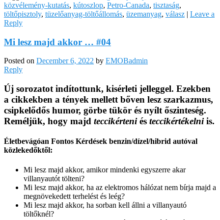
közvélemény-kutatás
,
kútoszlop
,
Petro-Canada
,
tisztaság
,
töltőpisztoly
,
tüzelőanyag-töltőállomás
,
üzemanyag
,
válasz
|
Leave a
Reply
Mi lesz majd akkor … #04
Posted on
December 6, 2022
by
EMOBadmin
Reply
Új sorozatot indítottunk, kisérleti jelleggel. Ezekben
a cikkekben a tények mellett bőven lesz szarkazmus,
csipkelődős humor, görbe tükör és nyílt őszinteség.
Reméljük, hogy majd
teccikérteni
és
teccikértékelni
is.
Életbevágóan Fontos Kérdések benzin/dízel/hibrid autóval
közlekedőktől:
Mi lesz majd akkor, amikor mindenki egyszerre akar
villanyautót tölteni?
Mi lesz majd akkor, ha az elektromos hálózat nem bírja majd a
megnövekedett terhelést és leég?
Mi lesz majd akkor, ha sorban kell állni a villanyautó
töltőknél?