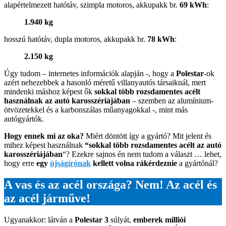
alapértelmezett hatótáv, szimpla motoros, akkupakk br.
69 kWh
:
1.940 kg
hosszú hatótáv, dupla motoros, akkupakk br.
78 kWh
:
2.150 kg
Úgy tudom – internetes információk alapján -, hogy a
Polestar
-ok
azért nehezebbek a hasonló méretű villanyautós társaiknál, mert
mindenki máshoz képest ők
sokkal több rozsdamentes acélt
használnak az autó karosszériájában
– szemben az alumínium-
ötvözetekkel és a karbonszálas műanyagokkal -, mint más
autógyártók.
Hogy ennek mi az oka?
Miért döntött így a gyártó? Mit jelent és
mihez képest használnak
“sokkal több rozsdamentes acélt az autó
karosszériájában
“? Ezekre sajnos én nem tudom a választ … lehet,
hogy erre
egy
újságírónak
kellett volna rákérdeznie
a gyártónál?
A vas és az acél országa? Nem! Az acél és
az acél járműve!
Ugyanakkor: látván a
Polestar 3
súlyát,
emberek milliói