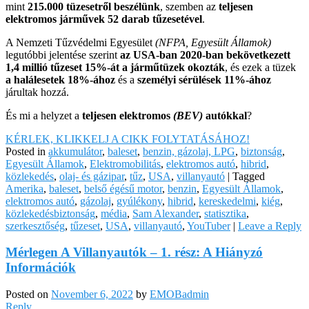
mint
215.000 tüzesetről beszélünk
, szemben az
teljesen
elektromos járművek 52 darab tűzesetével
.
A Nemzeti Tűzvédelmi Egyesület
(NFPA, Egyesült Államok)
legutóbbi jelentése szerint
az USA-ban 2020-ban bekövetkezett
1,4 millió tűzeset 15%-át a járműtüzek okozták
, és ezek a tüzek
a halálesetek 18%-ához
és a
személyi sérülések 11%-ához
járultak hozzá.
És mi a helyzet a
teljesen elektromos
(BEV)
autókkal
?
KÉRLEK, KLIKKELJ A CIKK FOLYTATÁSÁHOZ!
Posted in
akkumulátor
,
baleset
,
benzin, gázolaj, LPG
,
biztonság
,
Egyesült Államok
,
Elektromobilitás
,
elektromos autó
,
hibrid
,
közlekedés
,
olaj- és gázipar
,
tűz
,
USA
,
villanyautó
|
Tagged
Amerika
,
baleset
,
belső égésű motor
,
benzin
,
Egyesült Államok
,
elektromos autó
,
gázolaj
,
gyúlékony
,
hibrid
,
kereskedelmi
,
kiég
,
közlekedésbiztonság
,
média
,
Sam Alexander
,
statisztika
,
szerkesztőség
,
tűzeset
,
USA
,
villanyautó
,
YouTuber
|
Leave a Reply
Mérlegen A Villanyautók – 1. rész: A Hiányzó
Információk
Posted on
November 6, 2022
by
EMOBadmin
Reply