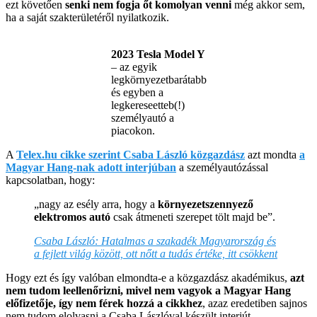
ezt követően
senki nem fogja őt komolyan venni
még akkor sem,
ha a saját szakterületéről nyilatkozik.
2023 Tesla Model Y
– az egyik
legkörnyezetbarátabb
és egyben a
legkereseetteb(!)
személyautó a
piacokon.
A
Telex.hu cikke szerint Csaba László közgazdász
azt mondta
a
Magyar Hang-nak adott interjúban
a személyautózással
kapcsolatban, hogy:
„nagy az esély arra, hogy a
környezetszennyező
elektromos autó
csak átmeneti szerepet tölt majd be”.
Csaba László: Hatalmas a szakadék Magyarország és
a fejlett világ között, ott nőtt a tudás értéke, itt csökkent
Hogy ezt és így valóban elmondta-e a közgazdász akadémikus,
azt
nem tudom leellenőrizni, mivel nem vagyok a Magyar Hang
előfizetője, így nem férek hozzá a cikkhez
, azaz eredetiben sajnos
nem tudom elolvasni a Csaba Lászlóval készült interjút.