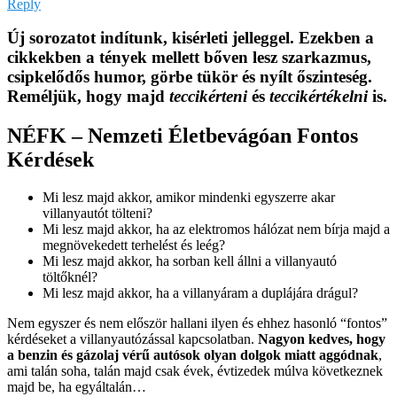
Reply
Új sorozatot indítunk, kisérleti jelleggel. Ezekben a
cikkekben a tények mellett bőven lesz szarkazmus,
csipkelődős humor, görbe tükör és nyílt őszinteség.
Reméljük, hogy majd
teccikérteni
és
teccikértékelni
is.
NÉFK – Nemzeti Életbevágóan Fontos
Kérdések
Mi lesz majd akkor, amikor mindenki egyszerre akar
villanyautót tölteni?
Mi lesz majd akkor, ha az elektromos hálózat nem bírja majd a
megnövekedett terhelést és leég?
Mi lesz majd akkor, ha sorban kell állni a villanyautó
töltőknél?
Mi lesz majd akkor, ha a villanyáram a duplájára drágul?
Nem egyszer és nem először hallani ilyen és ehhez hasonló “fontos”
kérdéseket a villanyautózással kapcsolatban.
Nagyon kedves, hogy
a benzin és gázolaj vérű autósok olyan dolgok miatt aggódnak
,
ami talán soha, talán majd csak évek, évtizedek múlva következnek
majd be, ha egyáltalán…