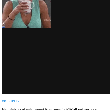
via GIPHY
Ha mégis akad valamennyi üzemanyag a töltőállomáson, akkor: