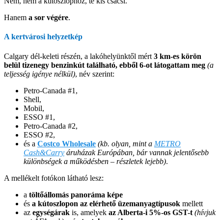
Nem, nem a kútoszlophoz, te kis csacsi.
Hanem
a sor végére
.
A kertvárosi helyzetkép
Calgary dél-keleti részén, a lakóhelyünktől mért
3 km-es körön
belül tizenegy benzinkút található, ebből 6-ot látogattam meg
(a
teljesség igénye nélkül)
, név szerint:
Petro-Canada #1,
Shell,
Mobil,
ESSO #1,
Petro-Canada #2,
ESSO #2,
és a
Costco Wholesale
(kb. olyan, mint a
METRO
Cash&Carry
áruházak Európában, bár vannak jelentősebb
különbségek a működésben – részletek lejebb)
.
A mellékelt fotókon látható lesz:
a
töltőállomás panoráma képe
és
a kútoszlopon az elérhető üzemanyagtípusok
mellett
az
egységárak
is, amelyek
az Alberta-i 5%-os GST-t
(hívjuk