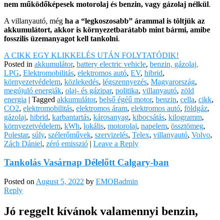
nem működőképesek motorolaj és benzin, vagy gázolaj nélkül
.
A villanyautó, még
ha a “legkoszosabb” árammal is töltjük az
akkumulátort, akkor is környezetbarátabb mint bármi, amibe
fosszilis üzemanyagot kell tankolni
.
A CIKK EGY KLIKKELÉS UTÁN FOLYTATÓDIK!
Posted in
akkumulátor
,
battery electric vehicle
,
benzin, gázolaj,
LPG
,
Elektromobilitás
,
elektromos autó
,
EV
,
hibrid
,
környezetvédelem
,
közlekedés
,
légszennyezés
,
Magyarország
,
megújuló energiák
,
olaj- és gázipar
,
politika
,
villanyautó
,
zöld
energia
|
Tagged
akkumulátor
,
belső égéű motor
,
benzin
,
cella
,
cikk
,
CO2
,
elektromobilitás
,
elektromos áram
,
elektromos autó
,
földgáz
,
gázolaj
,
hibrid
,
karbantartás
,
károsanyag
,
kibocsátás
,
kilogramm
,
környezetvédelem
,
kWh
,
lokális
,
motorolaj
,
napelem
,
össztömeg
,
Polestar
,
súly
,
szélerőművek
,
szervizelés
,
Telex
,
villanyautó
,
Volvo
,
Zách Dániel
,
zéró emisszió
|
Leave a Reply
Tankolás Vasárnap Délelőtt Calgary-ban
Posted on
August 5, 2022
by
EMOBadmin
Reply
Jó reggelt kívánok valamennyi benzin,