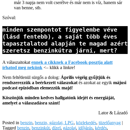
már 3 napja nem volt cserélve és már nem is víz, hanem sár
van benne, stb.
Szóval:
minden szempontot figyelembe véve 
(lásd fentebb), a saját több éves 
tapasztalatod alapján te magad azért 
szeretsz benzinkútra járni, mert?
A válaszaitokat
ennek a cikknek a Facebook-posztja alatt
írhatod meg nekünk
<– klikk a linkre!
Nem feltétlenül sürgős a dolog:
Április végéig gyűjtjük és
rendszerezzük a beérkezett válaszokat
és azokat az egyik
májusi
podcast epizódban elemezzük majd
!
Köszönjük minden kedves hallgatónk idejét és energiáját,
amelyet a válaszadásra szánt!
Lator & Lázadó
Posted in
benzin
,
benzin, gázolaj, LPG
,
közlekedés
,
tüzelőanyag
|
Tagged
benzin
,
benzinkút
,
dízel
,
gázolaj
,
időjárás
,
kérdés
,