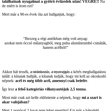
találhatnak nyugalmat a gyötrő évtizedek után! VÉGRE!!
Na
de miért is írom ezt?
Mert már a 90-es évek óta azt hallgatjuk, hogy:
“Bezzeg a régi autókban még volt anyag:
azokat nem óccsó műanyagból, meg puha alumíneumbó csináták,
hanem acélból!”
Akkor hát tessék,
a siránkozás
,
a nyavajgás
a kérés meghallgatásra
talált: a kínaiak hallják, a kínaiak tudják, hogy mi kell az okoskodó
népnek:
acél és még több acél, amennyi csak belefér
.
Így lesz
a felső kategóriás villanyautójuk 2,5 tonna
.
Most már csak azt kelle eldöntenie a népnek, hogy
mi a szart is
akar valójában?
Mert 1 popóval 2 lovat nem lehet megülni! Ezt már a hátrafelé