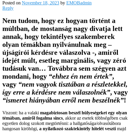
Posted on
November 18, 2023
by
EMOBadmin
Reply
Nem tudom, hogy ez hogyan történt a
múltban, de mostanság nagy divatja lett
annak, hogy tekintélyes szakemberek
olyan témákban nyilvánulnak meg –
újságírói kérdésre válaszolva -, amiről
idejét múlt, esetleg marginális, vagy zéró
tudásuk van… Továbbra sem szégyen azt
mondani, hogy
“ehhez én nem értek”
,
vagy
“nem vagyok tisztában a részletekkel,
így erre a kérdésre nem válaszolnék”
, vagy
“ismeret hiányában erről nem beszélnék”
!
Viszont: ha a valaki
magabiztosan beszél hülyeségeket egy olyan
témában, amiről fogalma sincs
, akkor az esetek többségében csak
egyetlen dolog szokott megtörténni: a hallgatósága/olvasótábora
hangosan kiröhögi,
a nyilatkozó szaktekintély hitelét veszti
majd