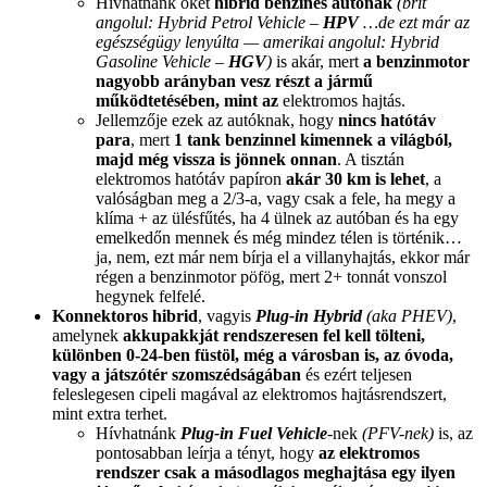
Hívhatnánk őket
hibrid benzines autónak
(brit
angolul: Hybrid Petrol Vehicle –
HPV
…de ezt már az
egészségügy lenyúlta — amerikai angolul: Hybrid
Gasoline Vehicle –
HGV
)
is akár, mert
a benzinmotor
nagyobb arányban vesz részt a jármű
működtetésében, mint az
elektromos hajtás.
Jellemzője ezek az autóknak, hogy
nincs hatótáv
para
, mert
1 tank benzinnel kimennek a világból,
majd még vissza is jönnek onnan
. A tisztán
elektromos hatótáv papíron
akár 30 km is lehet
, a
valóságban meg a 2/3-a, vagy csak a fele, ha megy a
klíma + az ülésfűtés, ha 4 ülnek az autóban és ha egy
emelkedőn mennek és még mindez télen is történik…
ja, nem, ezt már nem bírja el a villanyhajtás, ekkor már
régen a benzinmotor pöfög, mert 2+ tonnát vonszol
hegynek felfelé.
Konnektoros hibrid
, vagyis
Plug-in Hybrid
(aka PHEV)
,
amelynek
akkupakkját rendszeresen fel kell tölteni,
különben 0-24-ben füstöl, még a városban is, az óvoda,
vagy a játszótér szomszédságában
és ezért teljesen
feleslegesen cipeli magával az elektromos hajtásrendszert,
mint extra terhet.
Hívhatnánk
Plug-in Fuel Vehicle
-nek
(PFV-nek)
is, az
pontosabban leírja a tényt, hogy
az elektromos
rendszer csak a másodlagos meghajtása egy ilyen