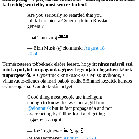
kat: eddig sem tette, most sem ez történt!
Are you seriously so retarded that you
think I donated a Cybertruck to a Russian
general?
That’s amazing 🤣🤣
— Elon Musk (@elonmusk)
August 18,
2024
Természetesen többeknek elsőre leesett, hogy
itt nincs másról szó,
mint a putyini propaganda-gépezet egy újabb fogaskerekének
túlpörgéséről
. A Cybertruck-kritikusok és a Musk-gyűlölök, a
villanyautó-ellenes olajipari bábok pedig örömmel kezdtek hangos
csámcsogásba! Gondolkodás helyett.
Good thing most people are intelligent
enough to know this was not a gift from
@elonmusk
but in fact propaganda and not
overreacting by falling for it and getting
triggered … right?
— Joe Tegtmeyer 🚀 🤠🛸😎
(@JoeTegtmeyer)
August 17, 2024