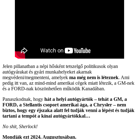
Jelen pillanatban a népi hősként tetszelgő politikusok olyan
autógyárakat és gyári munkahelyeket akarnak
megvédeni/megmenteni, amelyek
ma még nem is léteznek
. Ami
pedig itt van, az mind-mind amerikai cégek miatt létezik, a GM-nek
és a FORD-nak köszönhetően működik Kanadában.
Panaszkodnak, hogy
hát a helyi autógyártók – tehát a GM, a
FORD, a Stellantis csoport amerikai ága, a Chrysler – nem
biztos, hogy egy éjszaka alatt fel tudják venni a lépést és tudják
tartani a tempót a kínai autógyártókkal…
No shit, Sherlock!
Mondják ezt 2024. Augusztusában.