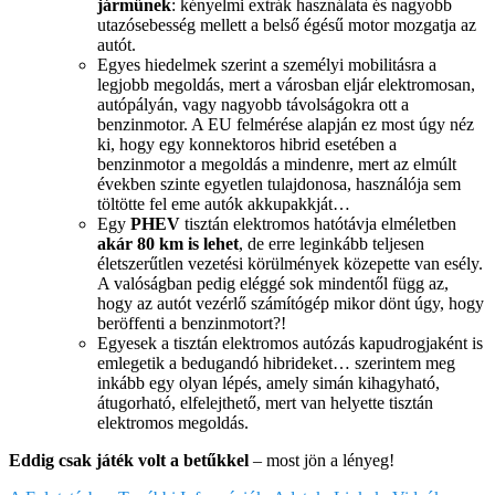
járműnek
: kényelmi extrák használata és nagyobb
utazósebesség mellett a belső égésű motor mozgatja az
autót.
Egyes hiedelmek szerint a személyi mobilitásra a
legjobb megoldás, mert a városban eljár elektromosan,
autópályán, vagy nagyobb távolságokra ott a
benzinmotor. A EU felmérése alapján ez most úgy néz
ki, hogy egy konnektoros hibrid esetében a
benzinmotor a megoldás a mindenre, mert az elmúlt
években szinte egyetlen tulajdonosa, használója sem
töltötte fel eme autók akkupakkját…
Egy
PHEV
tisztán elektromos hatótávja elméletben
akár 80 km is lehet
, de erre leginkább teljesen
életszerűtlen vezetési körülmények közepette van esély.
A valóságban pedig eléggé sok mindentől függ az,
hogy az autót vezérlő számítógép mikor dönt úgy, hogy
beröffenti a benzinmotort?!
Egyesek a tisztán elektromos autózás kapudrogjaként is
emlegetik a bedugandó hibrideket… szerintem meg
inkább egy olyan lépés, amely simán kihagyható,
átugorható, elfelejthető, mert van helyette tisztán
elektromos megoldás.
Eddig csak játék volt a betűkkel
– most jön a lényeg!