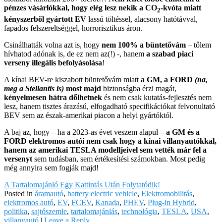
pénzes vásárlókkal, hogy elég lesz nekik a CO
-kvóta miatt
2
kényszerből gyártott EV
lassú töltéssel, alacsony hatótávval,
fapados felszereltséggel, horrorisztikus áron.
Csinálhatták volna azt is, hogy
nem 100% a büntetővám
– tőlem
hívhatod adónak is, de ez nem az(!) -, hanem
a szabad piaci
verseny illegális befolyásolása
!
A kínai BEV-re kiszabott büntetővám miatt
a GM, a FORD
(na,
meg a Stellantis is)
most majd
biztonságba érzi magát,
kényelmesen hátra dőlhetnek
és nem csak kutatás-fejlesztés nem
lesz, hanem tisztes árazású, elfogadható specifikációkat felvonultató
BEV sem az észak-amerikai piacon a helyi gyártóktól.
A baj az, hogy – ha a 2023-as évet veszem alapul –
a GM és a
FORD elektromos autói nem csak hogy a kínai villanyautókkal,
hanem az amerikai TESLA modelljeivel sem vették már fel a
versenyt
sem tudásban, sem értékesítési számokban. Most pedig
még annyira sem fogják majd!
A Tartalomajánló Egy Kattintás Után Folytatódik!
Posted in
áramautó
,
battery electric vehicle
,
Elektromobilitás
,
elektromos autó
,
EV
,
FCEV
,
Kanada
,
PHEV
,
Plug-in Hybrid
,
politika
,
sajtószemle
,
tartalomajánlás
,
technológia
,
TESLA
,
USA
,
villanyautó
|
Leave a Reply