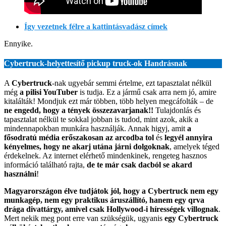
Így vezetnek félre a kattintásvadász címek
Ennyike.
Cybertruck-helyettesítő pickup truck-ok Handrásnak
A
Cybertruck
-nak ugyebár semmi értelme, ezt tapasztalat nélkül
még
a pilisi YouTuber
is tudja. Ez a jármű csak arra nem jó, amire
kitalálták! Mondjuk ezt már többen, több helyen megcáfolták – de
ne engedd, hogy a tények összezavarjanak!!
Tulajdonlás és
tapasztalat nélkül te sokkal jobban is tudod, mint azok, akik a
mindennapokban munkára használják. Annak higyj, amit
a
fősodratú média erőszakosan az arcodba tol
és
legyél annyira
kényelmes, hogy ne akarj utána járni dolgoknak
, amelyek téged
érdekelnek. Az internet elérhető mindenkinek, rengeteg hasznos
információ található rajta,
de te már csak dacból se akard
használni
!
Magyarországon élve tudjátok jól, hogy a Cybertruck nem egy
munkagép, nem egy praktikus áruszállító, hanem egy qrva
drága divattárgy, amivel csak Hollywood-i hírességek villognak
.
Mert nekik meg pont erre van szükségük, ugyanis
egy Cybertruck