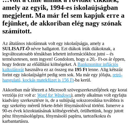
amely az egyik, 1994-es iskolaújságban
megjelent. Ma már fel sem kapjuk erre a
fejünket, de akkoriban elég nagy szónak
számított.
Az általános iskolámnak volt egy iskolaújságja, amely a
SULISAJT-Ó
névre hallgatott. Ezt diákok írták diákoknak, a
legváltozatosabb témákban lehetett információkhoz jutni – és
természetesen, nem ingyen! Gondolom, hogy a 20,- Ft-os ár éppen,
hogy fedezte az előállítási költségeket. A
Bankmonitor inflációs
kalkulátorát
használva ez az összeg ma
195 Ft
lenne. Alig kétszáz
forint egy iskolaújságért pedig sem sok. Ma már egy jófajta,
retró-
hangulatú, kockás matekfüzet is 156 Ft
-ba kerül.
Akkoriban már létezett a Microsoft szövegszerkesztőjének egy korai
verziója
(ez volt a:
Word for Windows
)
, amely alkalmas volt egyfajta
kiadvány szerkesztésre is, de a suliújság sokszorosítása továbbra is
egy szekrény méretű fekete-fehér fénymásolóval történt. Ismerve a
90-es évek közoktatásának költségvetését, örülhettünk, hogy jutott
pénz fénymásológépra, fénymásoló papírra, tartozékokra és
karbantartásra.