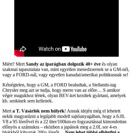
Miért? Mert
Sandy az iparágban dolgozik 40+ éve
és olyan
szakmai tapasztalata van, mint egyetlen menedzsernek se a GM-nél,
vagy a FORD-nál, vagy egyetlen kanadai/amerikai politikusnak se!
Kétségtelen, hogy a GM, a FORD bealudtak, a Stellantis-tag
Chrysler meg azt se tudja, hogy merre van az előre… S amikor
végre magukhoz tértek, olyan BEV-ket kezdtek gyártani, amelyek
kb. senkinek sem kellenek.
Mert
a T. Vásárlók nem hülyék
! Annak idején még el lehetett
nekik magyarázni a legújabb modell sajtóanyagában, hogy a 6.0L
V8 a 95 lóerővel és a 22 liter/100km-es fogyasztással kimondottan
előnyös a számukra – eközben a japánok meg a 2.0L sor 4-es
blokkból kihoztak 200+ lóerőt…
Nem lehet többé elhitetlni a