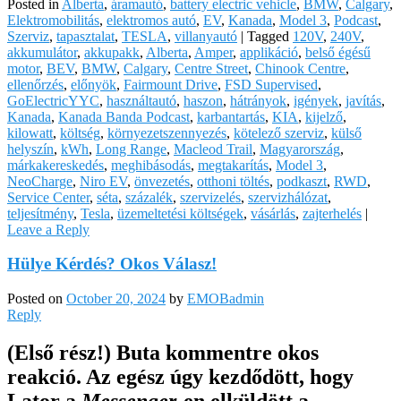
Posted in
Alberta
,
áramautó
,
battery electric vehicle
,
BMW
,
Calgary
,
Elektromobilitás
,
elektromos autó
,
EV
,
Kanada
,
Model 3
,
Podcast
,
Szerviz
,
tapasztalat
,
TESLA
,
villanyautó
|
Tagged
120V
,
240V
,
akkumulátor
,
akkupakk
,
Alberta
,
Amper
,
applikáció
,
belső égésű
motor
,
BEV
,
BMW
,
Calgary
,
Centre Street
,
Chinook Centre
,
ellenőrzés
,
előnyök
,
Fairmount Drive
,
FSD Supervised
,
GoElectricYYC
,
használtautó
,
haszon
,
hátrányok
,
igények
,
javítás
,
Kanada
,
Kanada Banda Podcast
,
karbantartás
,
KIA
,
kijelző
,
kilowatt
,
költség
,
környezetszennyezés
,
kötelező szerviz
,
külső
helyszín
,
kWh
,
Long Range
,
Macleod Trail
,
Magyarország
,
márkakereskedés
,
meghibásodás
,
megtakarítás
,
Model 3
,
NeoCharge
,
Niro EV
,
önvezetés
,
otthoni töltés
,
podkaszt
,
RWD
,
Service Center
,
séta
,
százalék
,
szervizelés
,
szervizhálózat
,
teljesítmény
,
Tesla
,
üzemeltetési költségek
,
vásárlás
,
zajterhelés
|
Leave a Reply
Hülye Kérdés? Okos Válasz!
Posted on
October 20, 2024
by
EMOBadmin
Reply
(Első rész!) Buta kommentre okos
reakció. Az egész úgy kezdődött, hogy
Lator a
Messenger
-en elküldött a