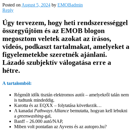
Posted on
August 5, 2024
by
EMOBadmin
Reply
Úgy tervezem, hogy heti rendszerességgel
összegyűjtöm és az EMOB blogon
megosztom veletek azokat az írásos,
videós, podkaszt tartalmakat, amelyeket a
figyelemetekbe szeretnék ajánlani.
Lázadó szubjektív válogatása erre a
hétre.
A tartalomból:
Régmúlt idők tisztán elektromos autói – amelyekről talán nem
is tudtunk mindeddig.
Karotta és az EQXX – folytatása következik…
A kanadai
Pathways Alliance
bemutatta, hogyan kell lebukni
a
greenwashing
-gal,
Banff – 26.000 autó/NAP,
Miben volt pontatlan az Ayvens és az autopro.hu?