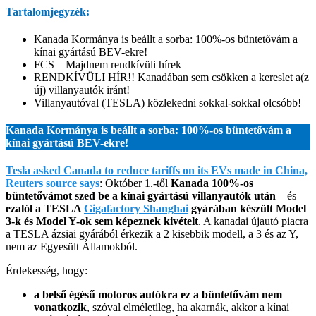
Tartalomjegyzék:
Kanada Kormánya is beállt a sorba: 100%-os büntetővám a
kínai gyártású BEV-ekre!
FCS – Majdnem rendkívüli hírek
RENDKÍVÜLI HÍR!! Kanadában sem csökken a kereslet a(z
új) villanyautók iránt!
Villanyautóval (TESLA) közlekedni sokkal-sokkal olcsóbb!
Kanada Kormánya is beállt a sorba: 100%-os büntetővám a
kínai gyártású BEV-ekre!
Tesla asked Canada to reduce tariffs on its EVs made in China,
Reuters source says
: Október 1.-től
Kanada 100%-os
büntetővámot szed be a kínai gyártású villanyautók után
– és
ezalól a TESLA
Gigafactory Shanghai
gyárában készült Model
3-k és Model Y-ok sem képeznek kivételt
. A kanadai újautó piacra
a TESLA ázsiai gyárából érkezik a 2 kisebbik modell, a 3 és az Y,
nem az Egyesült Államokból.
Érdekesség, hogy:
a belső égésű motoros autókra ez a büntetővám nem
vonatkozik
, szóval elméletileg, ha akarnák, akkor a kínai