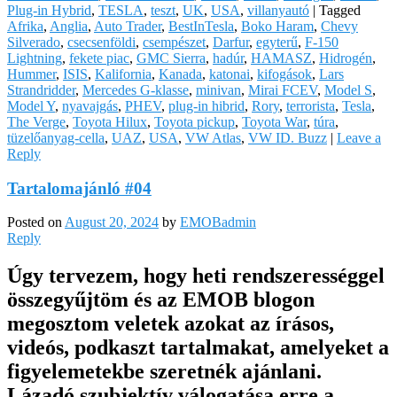
Plug-in Hybrid
,
TESLA
,
teszt
,
UK
,
USA
,
villanyautó
|
Tagged
Afrika
,
Anglia
,
Auto Trader
,
BestInTesla
,
Boko Haram
,
Chevy
Silverado
,
csecsenföldi
,
csempészet
,
Darfur
,
egyterű
,
F-150
Lightning
,
fekete piac
,
GMC Sierra
,
hadúr
,
HAMASZ
,
Hidrogén
,
Hummer
,
ISIS
,
Kalifornia
,
Kanada
,
katonai
,
kifogások
,
Lars
Strandridder
,
Mercedes G-klasse
,
minivan
,
Mirai FCEV
,
Model S
,
Model Y
,
nyavajgás
,
PHEV
,
plug-in hibrid
,
Rory
,
terrorista
,
Tesla
,
The Verge
,
Toyota Hilux
,
Toyota pickup
,
Toyota War
,
túra
,
tüzelőanyag-cella
,
UAZ
,
USA
,
VW Atlas
,
VW ID. Buzz
|
Leave a
Reply
Tartalomajánló #04
Posted on
August 20, 2024
by
EMOBadmin
Reply
Úgy tervezem, hogy heti rendszerességgel
összegyűjtöm és az EMOB blogon
megosztom veletek azokat az írásos,
videós, podkaszt tartalmakat, amelyeket a
figyelemetekbe szeretnék ajánlani.
Lázadó szubjektív válogatása erre a