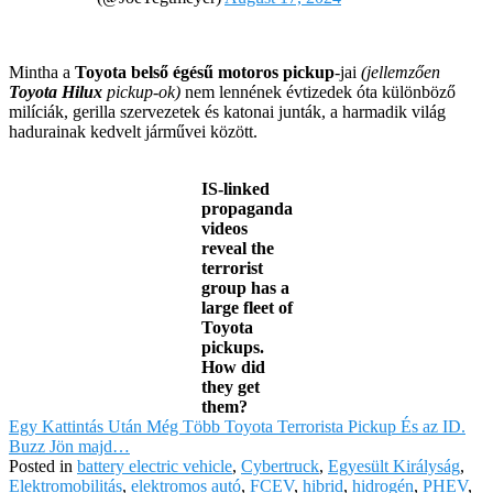
Mintha a
Toyota belső égésű motoros pickup
-jai
(jellemzően
Toyota Hilux
pickup-ok)
nem lennének évtizedek óta különböző
milíciák, gerilla szervezetek és katonai junták, a harmadik világ
hadurainak kedvelt járművei között.
IS-linked
propaganda
videos
reveal the
terrorist
group has a
large fleet of
Toyota
pickups.
How did
they get
them?
Egy Kattintás Után Még Több Toyota Terrorista Pickup És az ID.
Buzz Jön majd…
Posted in
battery electric vehicle
,
Cybertruck
,
Egyesült Királyság
,
Elektromobilitás
,
elektromos autó
,
FCEV
,
hibrid
,
hidrogén
,
PHEV
,