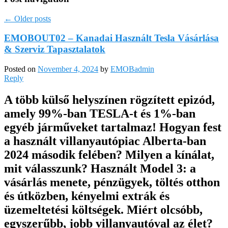
←
Older posts
EMOBOUT02 – Kanadai Használt Tesla Vásárlása
& Szerviz Tapasztalatok
Posted on
November 4, 2024
by
EMOBadmin
Reply
A több külső helyszínen rögzített epizód,
amely 99%-ban TESLA-t és 1%-ban
egyéb járműveket tartalmaz! Hogyan fest
a használt villanyautópiac Alberta-ban
2024 második felében? Milyen a kínálat,
mit válasszunk? Használt Model 3: a
vásárlás menete, pénzügyek, töltés otthon
és útközben, kényelmi extrák és
üzemeltetési költségek. Miért olcsóbb,
egyszerűbb, jobb villanyautóval az élet?