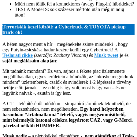
Miért nem töltik fel a konnektoros (avagy Plug-in) hibrideket?
TESLA Model S: sok százezer mérföld után még mindig
úton!
Terroristák kezei között: a Cybertruck & TOYOTA pickup
truck-ok!
A héten nagyot ment a hír – megénekelte szinte mindenki -, hogy
egy Putyin-csicskása hadúr kezére került egy Cybertruck! A
Teslarati cikke
(szerzője: Zachary Visconti)
és
Musk twee
t
-je és
saját meglátásaim alapján
:
Mit tudnánk mondani? Ez van, sajnos a fekete piac üzletmenete
megállíthatatlan, egyes területein a búnözők, az “okosbe megoldunk
mindent” üzletemberek, csalók és svindlerek 1-2 lépéssel a törvény
betűje előtt járnak… ez eddig is így volt, most is így van – és ne
legyünk naívak -, ezután is így lesz.
A CT – felépítéséből adódóan – strapabíró járműnek tekinthető, de
nem sebeztethetlen, nem megölhetetlen.
Egy harci helyzetben
hasonlóan “ártalmatlanná” tehető, vagyis megsemmisíthető,
mint bármelyik katonai célokra legyártott UAZ, vagy G-Merci,
pácélzat nélküli HUMMER.
Musk pedig
– a pletykákkal ellentétben -,
nem ajándékoz el Tesla-