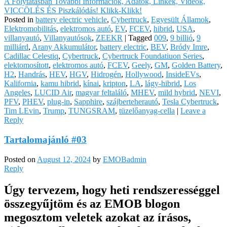
A Folytatásban További Információk, Adatok, Linkek, Videók,
VICCÖLÉS ÉS Piszkálódás! Klikk-Klikk!
Posted in
battery electric vehicle
,
Cybertruck
,
Egyesült Államok
,
Elektromobilitás
,
elektromos autó
,
EV
,
FCEV
,
hibrid
,
USA
,
villanyautó
,
Villanyautósok
,
ZEEKR
|
Tagged
009
,
9 billió
,
9
milliárd
,
Arany Akkumulátor
,
battery electric
,
BEV
,
Bródy Imre
,
Cadillac Celestiq
,
Cybertruck
,
Cybertruck Foundatiuon Series
,
elektomosított
,
elektromos autó
,
FCEV
,
Geely
,
GM
,
Golden Battery
,
H2
,
Handrás
,
HEV
,
HGV
,
Hidrogén
,
Hollywood
,
InsideEVs
,
Kalifornia
,
kamu hibrid
,
kínai
,
kripton
,
LA
,
lágy-hibrid
,
Los
Angeles
,
LUCID Air
,
magyar feltaláló
,
MHEV
,
mild hybrid
,
NEVI
,
PFV
,
PHEV
,
plug-in
,
Sapphire
,
szájberteherautó
,
Tesla Cybertruck
,
Tim LEvin
,
Trump
,
TUNGSRAM
,
tüzelőanyag-cella
|
Leave a
Reply
Tartalomajánló #03
Posted on
August 12, 2024
by
EMOBadmin
Reply
Úgy tervezem, hogy heti rendszerességgel
összegyűjtöm és az EMOB blogon
megosztom veletek azokat az írásos,