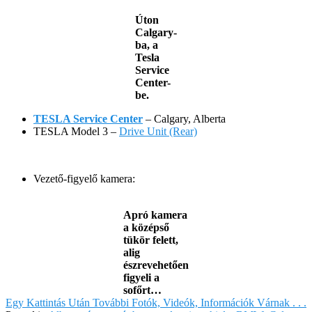
Úton
Calgary-
ba, a
Tesla
Service
Center-
be.
TESLA Service Center
– Calgary, Alberta
TESLA Model 3 –
Drive Unit (Rear)
Vezető-figyelő kamera:
Apró kamera
a középső
tükör felett,
alig
észrevehetően
figyeli a
sofőrt…
Egy Kattintás Után További Fotók, Videók, Információk Várnak . . .