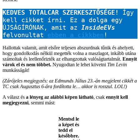
KEDVES TOTALCAR SZERKESZTŐSÉGE!
 Így 
kell cikket írni. Ez a dolga egy 
ÚJSÁGÍRÓNAK, amit az 
InsideEVs
felvonultat 
ebben a cikkben
! 
Hallottak valamit, amit elsőre teljesen abszurdnak tűnik és ahelyett,
hogy gondolkodás nélkül megették volna a maszlagot, inkább utána
számoltak és leellenőrizték az elhangzottak valóságtartalmát.
Ennyit
várok el és nem többet.
Nyugodtan le lehet követni
Tim Levin
munkásságát!
(Zárójeles megjegyzés: az Edmunds Július 23.-án megjelent cikkét a
TC csak Augusztus 6-ára fordította le… akkor is rosszul. LOL!)
A válasz és
a lényeg az alábbi képen látható
, csak
ennyit kell
megjegyezni
, semmi mást:
Mentsd le
a képet és
tedd el
későbbre.