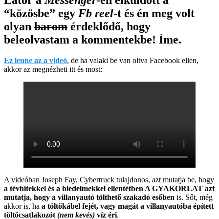
“közösbe” egy
Fb reel
-t és én meg volt
olyan
barom
érdeklődő, hogy
beleolvastam a kommentekbe! Íme.
Ez lenne az a videó
, de ha valaki be van oltva Facebook ellen,
akkor az megnézheti itt és most:
A videóban Joseph Fay, Cybertruck tulajdonos, azt mutatja be, hogy
a tévhitekkel és a hiedelmekkel ellentétben A GYAKORLAT azt
mutatja, hogy a villanyautó tölthető szakadó esőben
is. Sőt, még
akkor is, ha
a töltőkábel fejét, vagy magát a villanyautóba épített
töltőcsatlakozót
(nem kevés)
víz éri
.