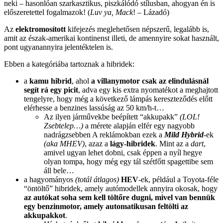
neki – hasonlóan szarkasztikus, piszkálódó stílusban, ahogyan én is
előszeretettel fogalmazok! (
Luv ya, Mack
!
– Lázadó)
Az
elektromosított
kifejezés meglehetősen népszerű, legalább is,
amit az észak-amerikai kontinenst illeti, de amennyire sokat használt,
pont ugyanannyira jelentéktelen is.
Ebben a kategóriába tartoznak a hibridek:
a
kamu hibrid
, ahol
a villanymotor csak az elindulásnál
segít rá egy picit
, adva egy kis extra nyomatékot a meghajtott
tengelyre, hogy még a következő lámpás kereszteződés előtt
elérhesse a benzines lassúság az 50 km/h-t…
Az ilyen járművekbe beépített “akkupakk”
(LOL!
Zsebtelep…)
a mérete alapján elfér egy nagyobb
nadrágzsebben A reklámokban ezek a
Mild Hybrid
-ek
(aka MHEV)
, azaz a
lágy-hibridek
. Mint az a
dart
,
amivel ugyan lehet dobni, csak éppen a nyíl hegye
olyan tompa, hogy még egy tál szétfőtt spagettibe sem
áll bele…
a hagyományos
(totál átlagos)
HEV
-ek, például a Toyota-féle
“öntöltő” hibridek, amely autómodellek annyira okosak, hogy
az autókat soha sem kell töltőre dugni, mivel van bennük
egy benzinmotor, amely automatikusan feltölti az
akkupakkot
.