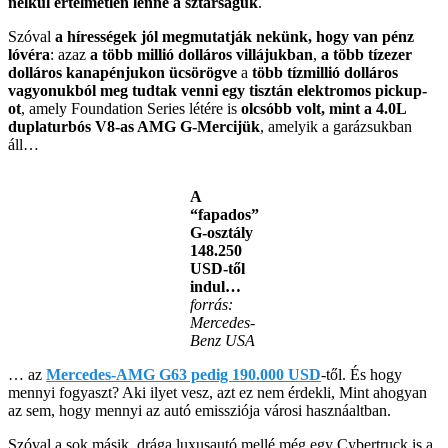
nélkül értelmetlen lenne a sztárságuk
.
Szóval
a hírességek jól megmutatják nekünk, hogy van pénz
lóvéra
: azaz
a több millió dolláros villájukban
,
a több tízezer
dolláros kanapénjukon ücsörögve
a
több tízmillió dolláros
vagyonukból meg tudtak venni egy tisztán elektromos pickup-
ot
, amely Foundation Series létére is
olcsóbb volt, mint a 4.0L
duplaturbós V8-as AMG G-Mercijük
, amelyik a garázsukban
áll…
A
“fapados”
G-osztály
148.250
USD-től
indul…
forrás:
Mercedes-
Benz USA
… az
Mercedes-AMG G63 pedig 190.000 USD
-től. És hogy
mennyi fogyaszt? Aki ilyet vesz, azt ez nem érdekli, Mint ahogyan
az sem, hogy mennyi az autó emissziója városi hasznáaltban.
Szóval a sok másik, drága luxusautó mellé még egy Cybertruck is a