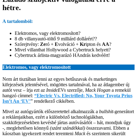
hétre.
A tartalomból:
Elektromos, vagy elektromosított?
8 db villanyautó-töltő 9 milliárd dollárért??
Szórejtvény:
Ze
ró +
E
volváció +
Kr
ipton és
AA
?
Mivel villanthat Hollywood a Cybertruck helyett?
Cybertruck árlista-magyarázó HAndrás kedvéért!
Elektromos, vagy elektromosított
Nem árt tisztában lenni az egyes betűszavak és marketinges
kifejezések jelentésével, mögöttes tartalmával, ha az átlagember új
autót vesz – írja ezt az
InsideEVs
szerzője,
Mack Hogan
a remekül
hangzó címmel:
“Electric Vs. Electrified: No, Your Toyota Prius
Isn’t An ‘EV’
” rendelkező cikkében.
Mivel az autógyártók előszeretettel alkalmazzák a
bullshit
-generátort
a reklámjaikban, ezért a különböző tachnológiákban,
szakkifejezésekben kevésbé jártas autóvásárlót – hát, mondjuk úgy
-, meglehetősen könnyű
(szánt szándékkal)
összezavarni. Ebben a
káoszban igyekezett rendet teremteni
Mack
és szerintem sikerült