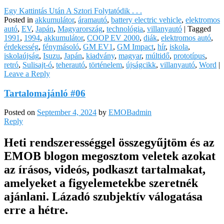
Egy Kattintás Után A Sztori Folytatódik . . .
Posted in
akkumulátor
,
áramautó
,
battery electric vehicle
,
elektromos
autó
,
EV
,
Japán
,
Magyarország
,
technológia
,
villanyautó
|
Tagged
1991
,
1994
,
akkumulátor
,
COOP EV 2000
,
diák
,
elektromos autó
,
érdekesség
,
fénymásoló
,
GM EV1
,
GM Impact
,
hír
,
iskola
,
iskolaújság
,
Isuzu
,
Japán
,
kiadvány
,
magyar
,
múltidő
,
prototípus
,
retró
,
Sulisajt-ó
,
teherautó
,
történelem
,
újságcikk
,
villanyautó
,
Word
|
Leave a Reply
Tartalomajánló #06
Posted on
September 4, 2024
by
EMOBadmin
Reply
Heti rendszerességgel összegyűjtöm és az
EMOB blogon megosztom veletek azokat
az írásos, videós, podkaszt tartalmakat,
amelyeket a figyelemetekbe szeretnék
ajánlani. Lázadó szubjektív válogatása
erre a hétre.