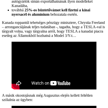
autógyártók simán exportálhatnának ilyen modelleket
Kanadába,
továbbá
25%-os büntetővámot kell fizetni a kínai
nyersacél és alumínium
behozatala esetén.
Kanada roppantúl tehetséges pénzügy minisztere, Chrystia Freeland
– arronganciájának teljes tudatában -, tagadta, hogy a TESLA-val is
tárgyalt volna, vagy tárgyalna arról, hogy TESLA a kanadai piacra
esetleg az Államokból hozhatná a Model 3/Y-t…
A másik okostojásnak még Augusztus elején kellett feltétlen
szólalnia az ügyben: