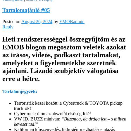
Tartalomajánló #05
Posted on
August 26, 2024
by
EMOBadmin
Reply
Heti rendszerességgel összegyűjtöm és az
EMOB blogon megosztom veletek azokat
az írásos, videós, podkaszt tartalmakat,
amelyeket a figyelemetekbe szeretnék
ajánlani. Lázadó szubjektív válogatása
erre a hétre.
Tartalomjegyzék:
Terroristák kezei között: a Cybertruck & TOYOTA pickup
truck-ok!
Cybertruck: úton az abszolút elsőség felé!
VW ID. BUZZ minivan:
“Buzzmeg, de drága lett – s milyen
keveset tud!”
Kaliforniai kínszenvedés: hidrogén-meghajtásos utazás