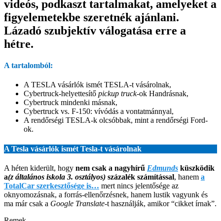
videós, podkaszt tartalmakat, amelyeket a
figyelemetekbe szeretnék ajánlani.
Lázadó szubjektív válogatása erre a
hétre.
A tartalomból:
A TESLA vásárlók ismét TESLA-t vásárolnak,
Cybertruck-helyettesítő
pickup truck
-ok Handrásnak,
Cybertruck mindenki másnak,
Cybertruck vs. F-150: vívódás a vontatmánnyal,
A rendőrségi TESLA-k olcsóbbak, mint a rendőrségi Ford-
ok.
A Tesla vásárlók ismét Tesla-t vásárolnak
A héten kiderült, hogy
nem csak a nagyhírű
Edmunds
küszködik
a
(z általános iskola 3. osztályos)
százalék számítással
, hanem
a
TotalCar szerkesztősége is…
mert nincs jelentősége az
oknyomozásnak, a forrás-ellenőrzésnek, hanem lustik vagyunk és
ma már csak a
Google Translate
-t használják, amikor “cikket írnak”.
Remek.