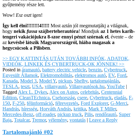
gyűjtemény része lett.
Wow!
Esz oszt
igen!
Így kell élni!!!!!!!!4!!!!!
Most aztán jól megmutatjákj a világnak,
hogy
nekik
fussa
szájberteherautóra
! Mondjuk
az 1 hetes karib-
tengeri vakációjukra 8-szor ennyi pénzt szórnak el
, évente – de
az
kevésbé látszik Magyarországról, hiába magasak a
hegycsúcsok a Pilisben
.
>> EGY KATTINTÁS UTÁN TOVÁBBI INFÓK, ADATOK,
VIDEÓK, LINKEK ÉS CYBERTRUCK-OK JÖNNEK! >>
Posted in
áramautó
,
battery electric vehicle
,
benzin
,
Cybertruck
,
Egyesült Államok
,
Elektromobilitás
,
elektromos autó
,
EV
,
Ford
,
Kanada
,
Model 3
,
Model Y
,
pickup
,
Shelby
,
tartalomajánlás
,
TESLA
,
teszt
,
USA
,
villanyautó
,
Villanyautósok.hu
,
YouTube
|
Tagged
Alex L. Dykes
,
Alex on Autos
,
celebritás
,
Centennial
Edition
,
CleanTEchnica
,
Csehország
,
csere
,
Cybertruck
,
eladás
,
F-
150
,
F-250
,
félinformáció
,
félrevezetés
,
Ford Explorer
,
G-Merci
,
Handrás
,
híresség
,
Horváth András
,
kritika
,
Mark T Miller
,
Mercedes-Benz
,
off-roader
,
pickup truck
,
Pilis
,
rendőrautó
,
Super
Baja
,
Totalcar
,
Tremor
,
vélemény
,
vontatás
|
Leave a Reply
Tartalomajánló #02