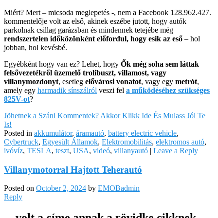
Miért? Mert – micsoda meglepetés -, nem a Facebook 128.962.427.
kommentelője volt az első, akinek eszébe jutott, hogy autók
parkolnak csillag garázsban és mindennek tetejébe még
rendszertelen időközönként előfordul, hogy esik az eső
– hol
jobban, hol kevésbé.
Egyébként hogy van ez? Lehet, hogy
Ők még soha sem láttak
felsővezetékről üzemelő trolibuszt, villamost, vagy
villanymozdonyt
,
esetleg
elővárosi vonatot
, vagy egy
metrót
,
amely egy
harmadik sínszálról
veszi fel
a működéséhez szükséges
825V-ot
?
Jöhetnek a Száni Kommentek? Akkor Klikk Ide És Mulass Jól Te
Is!
Posted in
akkumulátor
,
áramautó
,
battery electric vehicle
,
Cybertruck
,
Egyesült Államok
,
Elektromobilitás
,
elektromos autó
,
ivóvíz
,
TESLA
,
teszt
,
USA
,
videó
,
villanyautó
|
Leave a Reply
Villanymotorral Hajtott Teherautó
Posted on
October 2, 2024
by
EMOBadmin
Reply
…volt a címe annak a rövidke cikknek,