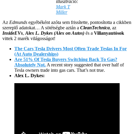
illusztráció:
Mark T
Miller
Az
Edmunds
egyébéként azóta sem frissítette, pontosította a cikkben
szereplő adatokat… A sötétségbe aztán a
CleanTechnica
, az
InsideEVs
,
Alex L. Dykes (Alex on Autos)
és a
Villanyautósok
vittek 2 marék világosságot!
The Cars Tesla Drivers Most Often Trade Teslas In For
(At Auto Dealerships)
Are 51% Of Tesla Buyers Switching Back To Gas?
Absolutely Not.
A recent story suggested that over half of
Tesla owners trade into gas cars. That’s not true.
Alex L. Dykes: