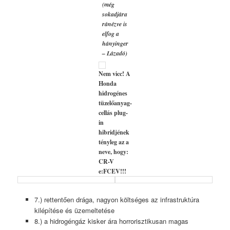
(még
sokadjára
ránézve is
elfog a
hányinger
– Lázadó)
Nem vicc! A
Honda
hidrogénes
tüzelőanyag-
cellás plug-
in
hibridjének
tényleg az a
neve, hogy:
CR-V
e:FCEV!!!
7.) rettentően drága, nagyon költséges az infrastruktúra
kilépítése és üzemeltetése
8.) a hidrogéngáz kisker ára horrorisztikusan magas