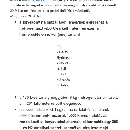
17o literes hidrogéntartály a hátsó ülés mögött helyezkedik el. Az elmúlt
20 évben nem lett semmi a projektből. Nem véletlenül…
illusztráció: BMW AG
a folyékony halmazállapot
, amelynek eléréséhez
a
hidrogéngázt -253℃-ra kell hűteni és ezen a
hőmérsékleten is kell(ene) tartani
!
a BMW
Hydrogenn
7 -253℃-
ra kell
hűtött
hidrogén
tartálya
a
170 L-es tartály nagyjából 8 kg hidrogént
tartalmazott,
ami
201 kilométerre volt elegendő
…
ha abból indulunk ki, hogy a tapasztalat és ismeretek
nélküli
komment-huszárok 1.000 km-es hatótávval
rendelkező villanyautókat akarnak, akkor nekik egy 850
L-es H2 tartállyal szerelt személyautóra lesz majd