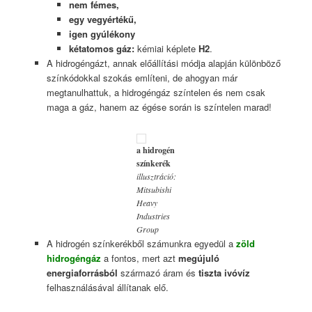
nem fémes,
egy vegyértékű,
igen gyúlékony
kétatomos gáz:
kémiai képlete
H2
.
A hidrogéngázt, annak előállítási módja alapján különböző
színkódokkal szokás említeni, de ahogyan már
megtanulhattuk, a hidrogéngáz színtelen és nem csak
maga a gáz, hanem az égése során is színtelen marad!
a hidrogén
színkerék
illusztráció:
Mitsubishi
Heavy
Industries
Group
A hidrogén színkerékből számunkra egyedül a
zöld
hidrogéngáz
a fontos, mert azt
megújuló
energiaforrásból
származó áram és
tiszta ivóvíz
felhasználásával állítanak elő.