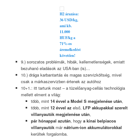
H2 árazása:
36 USD/kg,
ami kb.
11.000
HUF/kg a
71%-os
áremelkedést
követően!
9.) sorozatos problémák, hibák, kellemetlenségek, emiatt
bezuhanó eladások az USA-ban (is)…
10.) drága karbantartás és magas szervizköltség, mivel
csak a márkaszervizben értenek az autóhoz
10+1.: itt tartunk most – a tüzelőanyag-cellás technológia
mellett elment a világ:
több, mint
14 évvel a Model S megjelenése után
,
több, mint
12 évvel az
első,
LFP akkupakkal szerelt
villanyautók megjelenése után
,
pár hónappal azután
, hogy
a kínai belpiacos
villanyautók
már
nátrium-ion akkumulátorokkal
kerültek forgalomba.