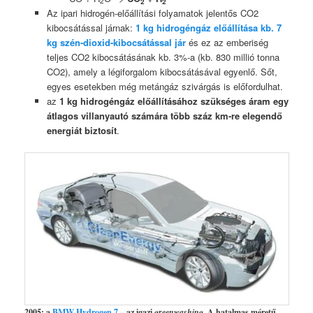
2
2
2
Az ipari hidrogén-előállítási folyamatok jelentős CO2
kibocsátással járnak:
1 kg hidrogéngáz előállítása kb. 7
kg szén-dioxid-kibocsátással jár
és ez az emberiség
teljes CO2 kibocsátásának kb. 3%-a (kb. 830 millió tonna
CO2), amely a légiforgalom kibocsátásával egyenlő. Sőt,
egyes esetekben még metángáz szivárgás is előfordulhat.
az
1 kg hidrogéngáz előállításához szükséges áram egy
átlagos villanyautó számára több száz km-re elegendő
energiát biztosít
.
2005: a
BMW Hydrogen 7
– az igazi
greenwashing
. A hatalmas méretű,