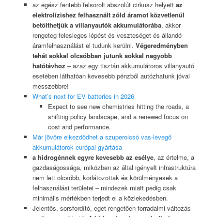
az egész fentebb felsorolt abszolút cirkusz helyett
az
elektrolízishez felhasznált zöld
áramot közvetlenül
betölthetjük a villanyautók akkumulátorába
, akkor
rengeteg felesleges lépést és veszteséget és állandó
áramfelhasználást el tudunk kerülni.
Végeredményben
tehát sokkal olcsóbban jutunk sokkal nagyobb
hatótávhoz
– azaz egy tisztán akkumulátoros villanyautó
esetében láthatóan kevesebb pénzből autózhatunk jóval
messzebbre!
What’s next for EV batteries in 2026
Expect to see new chemistries hitting the roads, a
shifting policy landscape, and a renewed focus on
cost and performance.
Már jövőre elkezdődhet a szuperolcsó vas-levegő
akkumulátorok európai gyártása
a hidrogénnek egyre kevesebb az esélye
, az értelme, a
gazdaságossága, miközben az által igényelt infrastruktúra
nem lett olcsóbb, korlátozottak és körülményesek a
felhasználási területei – mindezek miatt pedig csak
minimális mértékben terjedt el a közlekedésben.
Jelentős, sorsfordító, eget rengetően forradalmi változás