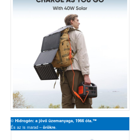
©
Hidrogén: a jövő üzemanyaga, 1966 óta.™
És az is marad –
örökre
.