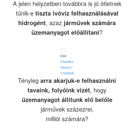
A jelen helyzetben továbbra is jó ötletnek
tűnik-e
tiszta ivóvíz felhasználásával
hidrogént
, azaz
járművek számára
üzemanyagot előállítani
?
fotó:
Chamika
Jayasri
/
Unsplash
Tényleg
arra akarjuk-e felhasználni
tavaink, folyóink vizét
, hogy
üzemanyagot állítunk elő belőle
járművek százezrei,
milliói számára?