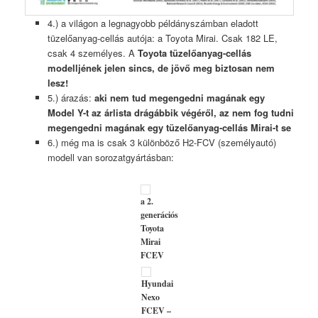
4.) a világon a legnagyobb példányszámban eladott
tüzelőanyag-cellás autója: a Toyota Mirai. Csak 182 LE,
csak 4 személyes. A
Toyota tüzelőanyag-cellás
modelljének jelen sincs, de jövő meg biztosan nem
lesz!
5.) árazás:
aki nem tud megengedni magának egy
Model Y-t az árlista drágábbik végéről, az nem fog tudni
megengedni magának egy tüzelőanyag-cellás Mirai-t se
6.) még ma is csak 3 különböző H2-FCV (személyautó)
modell van sorozatgyártásban:
a 2.
generációs
Toyota
Mirai
FCEV
Hyundai
Nexo
FCEV –