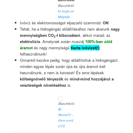
illusztráció:
by brgfx on
Magnific
Ivóvíz és elektromosságot elpazarló üzemmód:
ON
Tehát, ha a hidrogéngáz előállításához nem akarunk
nagy
mennyiségben CO
-t kibocsátani
, akkor marad: az
2
elektrolízis
. Amelynek során muszáj
100%-ban zöld
áramot
és nagy mennyiségű
tiszta ivóvizet(!)
felhasználnunk!
Onnantól kezdve pedig, hogy előállítottuk a hidrogéngázt,
minden egyes lépés során újra és újra áramot kell
használnunk, s nem is keveset! És eme lépések
költségnövelő tényezők
és
mind-mind hozzájárul a
veszteségek növeléséhez
is.
illusztráció:
B
y
Parent55 –
Own work,
CC0