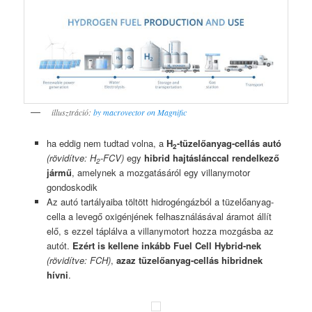
illusztráció:
by macrovector on Magnific
ha eddig nem tudtad volna, a
H
-tüzelőanyag-cellás autó
2
(rövidítve: H
-FCV)
egy
hibrid hajtáslánccal rendelkező
2
jármű
, amelynek a mozgatásáról egy villanymotor
gondoskodik
Az autó tartályaiba töltött hidrogéngázból a tüzelőanyag-
cella a levegő oxigénjének felhasználásával áramot állít
elő, s ezzel táplálva a villanymotort hozza mozgásba az
autót.
Ezért is kellene inkább Fuel Cell Hybrid-nek
(rövidítve: FCH)
,
azaz tüzelőanyag-cellás hibridnek
hívni
.