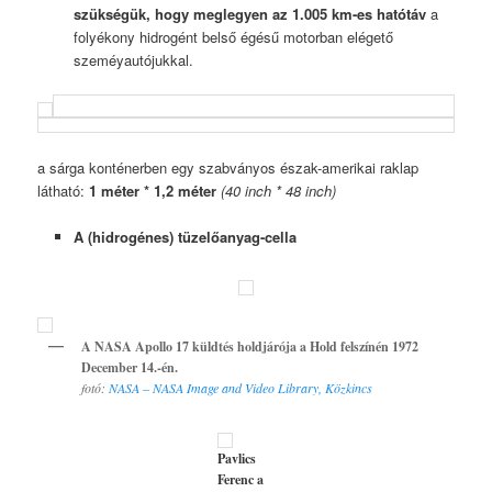
szükségük, hogy meglegyen az 1.005 km-es hatótáv
a
folyékony hidrogént belső égésű motorban elégető
szeméyautójukkal.
a sárga konténerben egy szabványos észak-amerikai raklap
látható:
1 méter * 1,2 méter
(40 inch * 48 inch)
A (hidrogénes) tüzelőanyag-cella
A NASA Apollo 17 küldtés holdjárója a Hold felszínén 1972
December 14.-én.
fotó:
NASA – NASA Image and Video Library, Közkincs
Pavlics
Ferenc a