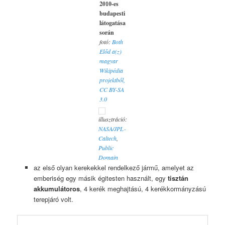
2010-es
budapesti
látogatása
során
fotó:
Both
Előd a(z)
magyar
Wikipédia
projektből,
CC BY-SA
3.0
illusztráció:
NASA/JPL-
Caltech
,
Public
Domain
az első olyan kerekekkel rendelkező jármű, amelyet az
emberiség egy másik égitesten használt, egy
tisztán
akkumulátoros
, 4 kerék meghajtású, 4 kerékkormányzású
terepjáró volt.