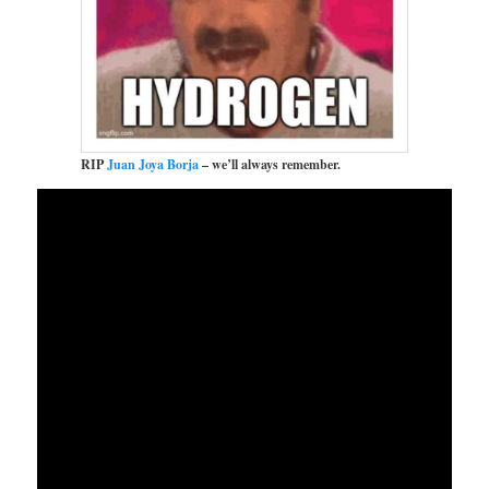
RIP
Juan Joya Borja
– we’ll always remember.