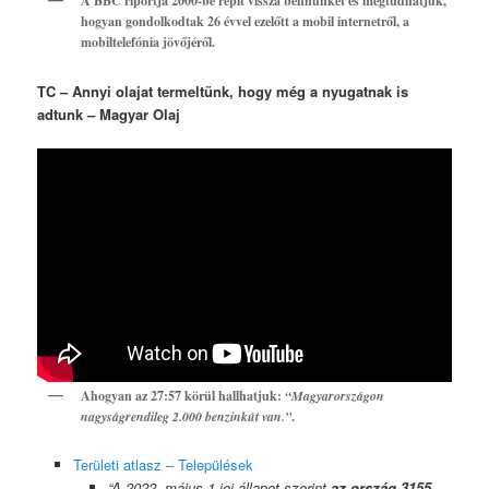
A BBC riportja 2000-be repít vissza bennünket és megtudhatjuk,
hogyan gondolkodtak 26 évvel ezelőtt a mobil internetről, a
mobiltelefónia jövőjéről.
TC – Annyi olajat termeltünk, hogy még a nyugatnak is
adtunk – Magyar Olaj
Ahogyan az 27:57 körül hallhatjuk:
“Magyarországon
nagyságrendileg 2.000 benzinkút van.”
.
Területi atlasz – Települések
“A 2022. május 1-jei állapot szerint
az ország 3155