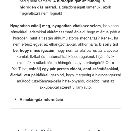
pedig nem várható.
A hidrogén gáz az mindig is
hidrogén gáz marad
, a tulajdonságait ismerjük, azok
megváltozni nem fognak!
Nyugodtan cáfolj meg, nyugodtan vitatkozz velem
, ha vannak
tényekkel, adatokkal alátámasztható érveid, hogy miért is jobb a
hidrogén, mint a tisztán akkumulátoros meghajtás? Kérlek, ha
nem értesz egyet az elhangzottakkal, akkor hajrá,
bizonyítsd
be, hogy nincs igazam
, hogy nem az olajipar és az alapvető
kémiai, fizikai és matematikai képességeknek híján lévők
nyomják a süketelést a hidrogén nagyszerűségéről! Ott a
YouTube, c
sinálj egy pár perces videót, ahol számításokkal,
életből vett példákkal
igazolod, hogy márpedig a hidrogéngázzal
működő tüzelőanyag-cella hatékonyabb, olcsóbb, mint az
akkupakkal szerelt villanyautó.
A metán-gőz reformáció