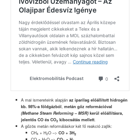
A mai ismereteink alapján
az iparilag előállított hidrogén
kb. 98%-a földgázból
,
metán gőz reformációval
(Methane Steam Reforming – MSR)
kerül előállításra,
jelentős CO és CO
kibocsátás mellett
.
2
A gőzös metán reformáláskor két fő reakció zajlik:
CH
+ H
O
–>
CO + 3H
4
2
2
CO + H
O
–>
CO
+ H