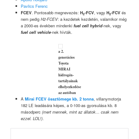
Pavlics Ferenc
FCEV
. Pontosabb megnevezés:
H
-FCV
, vagy
H
-FCV
és
2
2
nem pedig
H2-FCEV
: a kezdetek kezdetén, valamikor még
a 2000-es években mindenki
fuel cell hybrid
-nek, vagy
fuel cell vehicle
-nek hívták.
a 2.
generácios
Toyota
MIRAI
hidrogén-
tartályainak
elhelyezkedése
az autóban
A
Mirai FCEV össztömege kb. 2 tonna
, villanymotorja
182 LE leadására képes, a 0-100-as gyorsulása kb. 8
másodperc
(mert mennek, mint az állatok… csak nem
ezzel. LOL!)
.