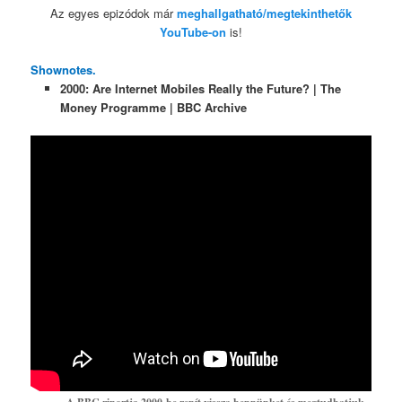
Az egyes epizódok már
meghallgatható/megtekinthetők
YouTube-on
is!
Shownotes.
2000: Are Internet Mobiles Really the Future? | The
Money Programme | BBC Archive