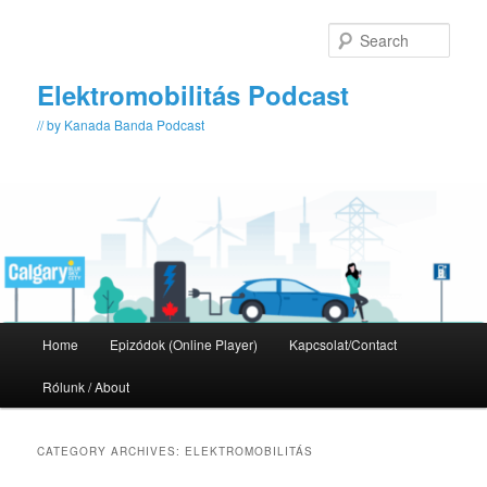
Skip
Skip
to
to
Sear
primary
secondary
content
content
Elektromobilitás Podcast
// by Kanada Banda Podcast
Main
Home
Epizódok (Online Player)
Kapcsolat/Contact
menu
Rólunk / About
CATEGORY ARCHIVES:
ELEKTROMOBILITÁS