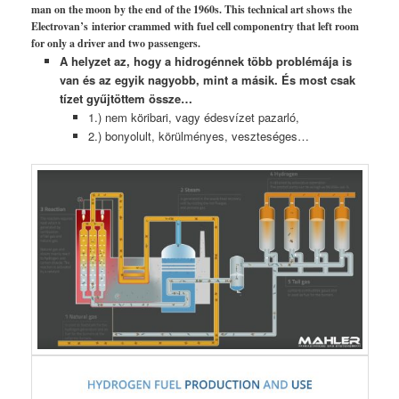
man on the moon by the end of the 1960s. This technical art shows the
Electrovan’s interior crammed with fuel cell componentry that left room
for only a driver and two passengers.
A helyzet az, hogy a hidrogénnek több problémája is
van és az egyik nagyobb, mint a másik. És most csak
tízet gyűjtöttem össze…
1.) nem köribari, vagy édesvízet pazarló,
2.) bonyolult, körülményes, veszteséges…