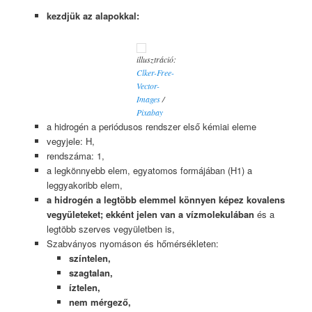
kezdjük az alapokkal:
illusztráció:
Clker-Free-
Vector-
Images
/
Pixabay
a hidrogén a periódusos rendszer első kémiai eleme
vegyjele: H,
rendszáma: 1,
a legkönnyebb elem, egyatomos formájában (H1) a
leggyakoribb elem,
a hidrogén a legtöbb elemmel könnyen képez kovalens
vegyületeket; ekként jelen van a vízmolekulában
és a
legtöbb szerves vegyületben is,
Szabványos nyomáson és hőmérsékleten:
színtelen,
szagtalan,
íztelen,
nem mérgező,