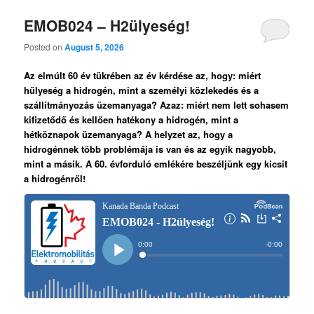
EMOB024 – H2ülyeség!
Posted on
August 5, 2026
Az elmúlt 60 év tükrében az év kérdése az, hogy: miért
hülyeség a hidrogén, mint a személyi közlekedés és a
szállítmányozás üzemanyaga? Azaz: miért nem lett sohasem
kifizetődő és kellően hatékony a hidrogén, mint a
hétköznapok üzemanyaga?
A helyzet az, hogy a
hidrogénnek több problémája is van és az egyik nagyobb,
mint a másik.
A 60. évforduló emlékére beszéljünk egy kicsit
a hidrogénről!