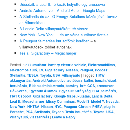
Búcsúzik a Leaf II., érkezik helyette egy crossover
Android Automotive – Android Auto – Google Maps
A Stellantis és az LG Energy Solutions közös jövőt tervez
az Államokban
A Lancia Delta villanyautóként tér vissza
New York, New York … és az város autóbusz flottája
A Peugeot felmérése brit sofőrök körében
– a
villanyautósok többet autóznak
Tesla: Gigafactory – Megacharger
Posted in
akkumulátor
,
battery electric vehicle
,
Elektromobilitás
,
elektromos autó
,
EV
,
Gigafactory
,
Nissan
,
Peugeot
,
Podcast
,
Stellantis
,
TESLA
,
Toyota
,
USA
,
villanyautó
|
Tagged
1 MW
,
akkugyártás
,
Android Automotive
,
autóbusz
,
balhé
,
benzin / dízel
,
beruházás
,
Biden adminisztráció
,
botrány
,
brit
,
CCS
,
crossover
,
Dél-Korea
,
Egyesült Államok
,
Egyesült Királyság
,
FCA
,
felmérés
,
FIAT Csoport
,
Gigafactory
,
Google Maps
,
kutatás
,
Lancia Delta
,
Leaf II.
,
Megacharger
,
Missy Cummings
,
Model 3
,
Model Y
,
Nevada
,
New York
,
NHTSA
,
Nissan
,
NYC
,
Peugeot-Citroen
,
PHEV
,
plug-in
,
Porsche
,
PSA
,
Stellantis
,
Taycan
,
Tesla Inc.
,
töltés
,
Toyota
,
USA
,
villanyautó
,
visszahívás
|
Leave a Reply