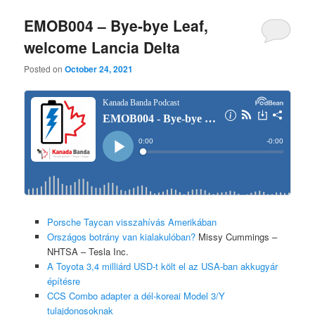
EMOB004 – Bye-bye Leaf,
welcome Lancia Delta
Posted on
October 24, 2021
Porsche Taycan visszahívás Amerikában
Országos botrány van kialakulóban?
Missy Cummings –
NHTSA – Tesla Inc.
A Toyota 3,4 milliárd USD-t költ el az USA-ban akkugyár
építésre
CCS Combo adapter a dél-koreai Model 3/Y
tulajdonosoknak