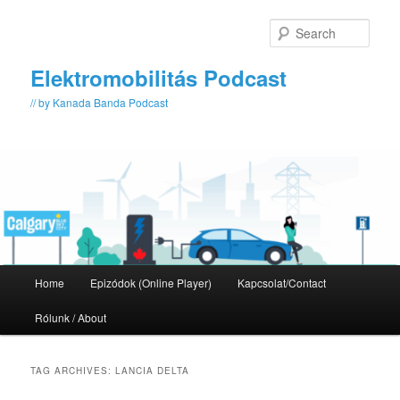
Skip
Skip
to
to
Sear
primary
secondary
content
content
Elektromobilitás Podcast
// by Kanada Banda Podcast
Main
Home
Epizódok (Online Player)
Kapcsolat/Contact
menu
Rólunk / About
TAG ARCHIVES:
LANCIA DELTA