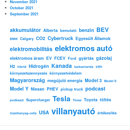
November 2021
October 2021
September 2021
BEV
akkumulátor
benzin
Alberta
bemutató
Cybertruck
CO2
Egyesült Államok
Calgary
BMW
elektromos autó
elektromobilitás
gázolaj
elektromos áram
EV
FCEV
gyártás
Ford
Kanada
Hidrogén
H2
hibrid
karbantartás
kWh
környezetszennyezés
környezetvédelem
Magyarország
Model 3
megújuló energia
Model S
podcast
Model Y
Nissan
PHEV
pickup truck
Tesla
Toyota
töltés
Supercharger
podkaszt
Texas
villanyautó
USA
értékesítés
tüzelőanyag-cella