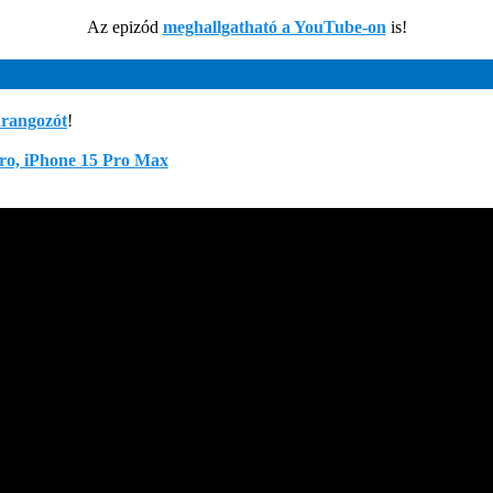
Az epizód
meghallgatható a YouTube-on
is!
arangozót
!
Pro, iPhone 15 Pro Max