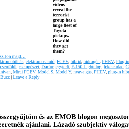
videos
reveal the
terrorist
group has a
large fleet of
Toyota
pickups.
How did
they get
them?
uzz Jön majd…
ktromobilitás
,
elektromos autó
,
FCEV
,
hibrid
,
hidrogén
,
PHEV
,
Plug-i
csenföldi
,
csempészet
,
Darfur
,
egyterű
,
F-150 Lightning
,
fekete piac
,
G
inivan
,
Mirai FCEV
,
Model S
,
Model Y
,
nyavajgás
,
PHEV
,
plug-in hib
 Buzz
|
Leave a Reply
összegyűjtöm és az EMOB blogon megosztom 
eretnék ajánlani. Lázadó szubjektív válogat