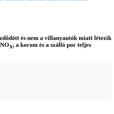
dődött és nem a villanyautók miatt létezik
a NO
, a korom és a szálló por teljes
X