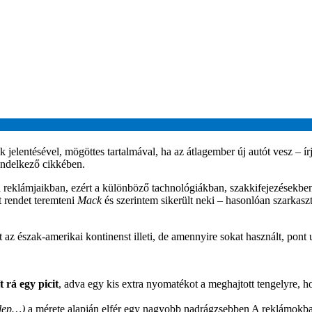
 jelentésével, mögöttes tartalmával, ha az átlagember új autót vesz – ír
endelkező cikkében.
a reklámjaikban, ezért a különböző tachnológiákban, szakkifejezésekbe
 rendet teremteni
Mack
és szerintem sikerült neki – hasonlóan szarkaszt
 az észak-amerikai kontinenst illeti, de amennyire sokat használt, pont 
 rá egy picit
, adva egy kis extra nyomatékot a meghajtott tengelyre, 
lep…)
a mérete alapján elfér egy nagyobb nadrágzsebben A reklámokb