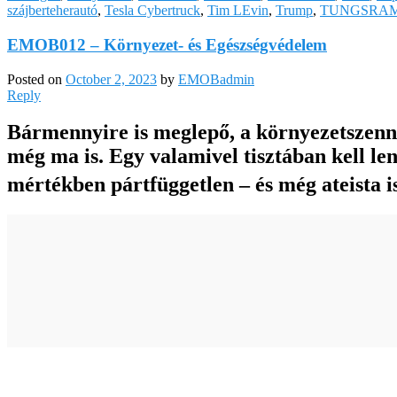
szájberteherautó
,
Tesla Cybertruck
,
Tim LEvin
,
Trump
,
TUNGSRA
EMOB012 – Környezet- és Egészségvédelem
Posted on
October 2, 2023
by
EMOBadmin
Reply
Bármennyire is meglepő, a környezetszenny
még ma is. Egy valamivel tisztában kell len
mértékben pártfüggetlen – és még ateista i