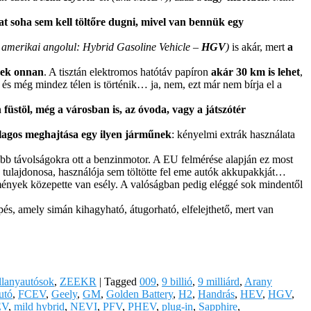
at soha sem kell töltőre dugni, mivel van bennük egy
amerikai angolul: Hybrid Gasoline Vehicle –
HGV
)
is akár, mert
a
nnek onnan
. A tisztán elektromos hatótáv papíron
akár 30 km is lehet
,
és még mindez télen is történik… ja, nem, ezt már nem bírja el a
 füstöl, még a városban is, az óvoda, vagy a játszótér
lagos meghajtása egy ilyen járműnek
: kényelmi extrák használata
obb távolságokra ott a benzinmotor. A EU felmérése alapján ez most
 tulajdonosa, használója sem töltötte fel eme autók akkupakkját…
ülmények közepette van esély. A valóságban pedig eléggé sok mindentől
s, amely simán kihagyható, átugorható, elfelejthető, mert van
llanyautósok
,
ZEEKR
|
Tagged
009
,
9 billió
,
9 milliárd
,
Arany
utó
,
FCEV
,
Geely
,
GM
,
Golden Battery
,
H2
,
Handrás
,
HEV
,
HGV
,
EV
,
mild hybrid
,
NEVI
,
PFV
,
PHEV
,
plug-in
,
Sapphire
,