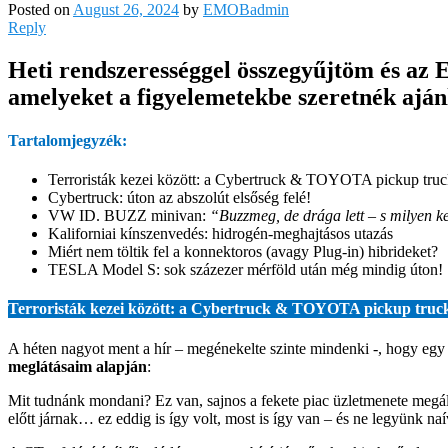
Posted on
August 26, 2024
by
EMOBadmin
Reply
Heti rendszerességgel összegyűjtöm és az 
amelyeket a figyelemetekbe szeretnék ajánl
Tartalomjegyzék:
Terroristák kezei között: a Cybertruck & TOYOTA pickup truc
Cybertruck: úton az abszolút elsőség felé!
VW ID. BUZZ minivan:
“Buzzmeg, de drága lett – s milyen k
Kaliforniai kínszenvedés: hidrogén-meghajtásos utazás
Miért nem töltik fel a konnektoros (avagy Plug-in) hibrideket?
TESLA Model S: sok százezer mérföld után még mindig úton!
Terroristák kezei között: a Cybertruck & TOYOTA pickup truc
A héten nagyot ment a hír – megénekelte szinte mindenki -, hogy egy
meglátásaim alapján
:
Mit tudnánk mondani? Ez van, sajnos a fekete piac üzletmenete megáll
előtt járnak… ez eddig is így volt, most is így van – és ne legyünk naív