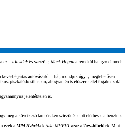
ja ezt az
InsideEVs
szerzője,
Mack Hogan
a remekül hangzó címmel:
n kevésbé jártas autóvásárlót – hát, mondjuk úgy -, meglehetősen
ikus, piszkálódó stílusban, ahogyan én is előszeretettel fogalmazok!
ugyanannyira jelentéktelen is.
hogy még a következő lámpás kereszteződés előtt elérhesse a benzines
an ezek a
Mild Hybrid
-ek
(aka MHEV)
, azaz a
lágy-hibridek
. Mint