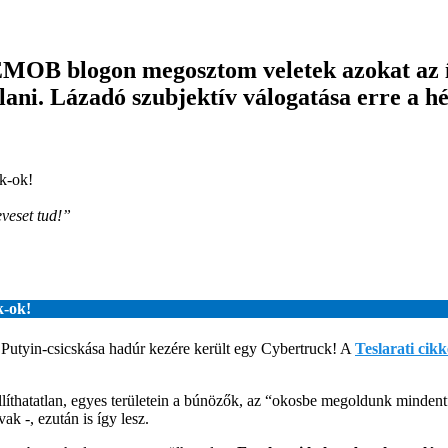
EMOB blogon megosztom veletek azokat az ír
ani. Lázadó szubjektív válogatása erre a hé
k-ok!
eveset tud!”
k-ok!
 Putyin-csicskása hadúr kezére került egy Cybertruck! A
Teslarati cikk
íthatatlan, egyes területein a búnözők, az “okosbe megoldunk mindent” 
ak -, ezután is így lesz.