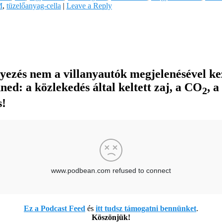
M
,
tüzelőanyag-cella
|
Leave a Reply
ezés nem a villanyautók megjelenésével kez
ned: a közlekedés által keltett zaj, a CO
, 
2
s!
Ez a Podcast Feed
és
itt tudsz támogatni bennünket
.
Köszönjük!