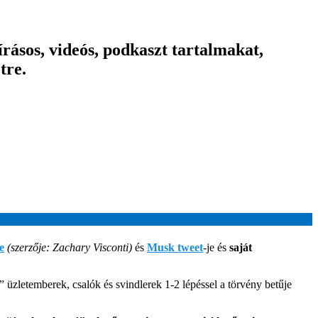
ásos, videós, podkaszt tartalmakat,
tre.
e
(szerzője: Zachary Visconti)
és
Musk twee
t
-je és
saját
üzletemberek, csalók és svindlerek 1-2 lépéssel a törvény betűje