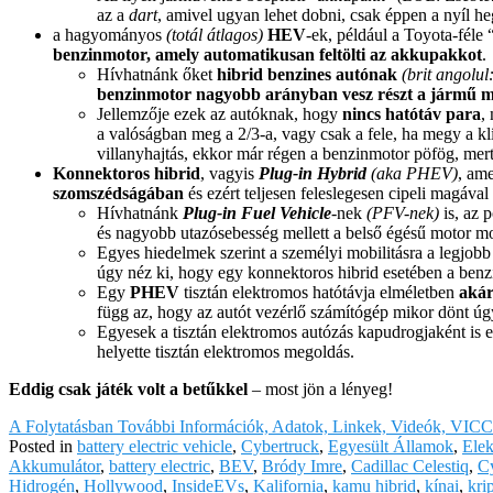
az a
dart
, amivel ugyan lehet dobni, csak éppen a nyíl h
a hagyományos
(totál átlagos)
HEV
-ek, például a Toyota-féle
benzinmotor, amely automatikusan feltölti az akkupakkot
.
Hívhatnánk őket
hibrid benzines autónak
(brit angolul
benzinmotor nagyobb arányban vesz részt a jármű m
Jellemzője ezek az autóknak, hogy
nincs hatótáv para
,
a valóságban meg a 2/3-a, vagy csak a fele, ha megy a kl
villanyhajtás, ekkor már régen a benzinmotor pöfög, mert
Konnektoros hibrid
, vagyis
Plug-in Hybrid
(aka PHEV)
, am
szomszédságában
és ezért teljesen feleslegesen cipeli magával 
Hívhatnánk
Plug-in Fuel Vehicle
-nek
(PFV-nek)
is, az 
és nagyobb utazósebesség mellett a belső égésű motor mo
Egyes hiedelmek szerint a személyi mobilitásra a legjob
úgy néz ki, hogy egy konnektoros hibrid esetében a benz
Egy
PHEV
tisztán elektromos hatótávja elméletben
akár
függ az, hogy az autót vezérlő számítógép mikor dönt úg
Egyesek a tisztán elektromos autózás kapudrogjaként is 
helyette tisztán elektromos megoldás.
Eddig csak játék volt a betűkkel
– most jön a lényeg!
A Folytatásban További Információk, Adatok, Linkek, Videók, VIC
Posted in
battery electric vehicle
,
Cybertruck
,
Egyesült Államok
,
Elek
Akkumulátor
,
battery electric
,
BEV
,
Bródy Imre
,
Cadillac Celestiq
,
C
Hidrogén
,
Hollywood
,
InsideEVs
,
Kalifornia
,
kamu hibrid
,
kínai
,
kri