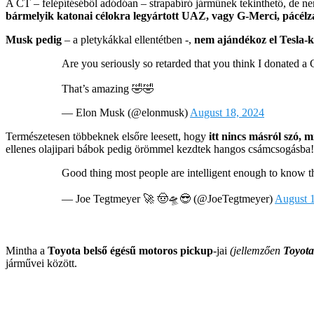
A CT – felépítéséből adódóan – strapabíró járműnek tekinthető, de n
bármelyik katonai célokra legyártott UAZ, vagy G-Merci, pácé
Musk pedig
– a pletykákkal ellentétben -,
nem ajándékoz el Tesla-ka
Are you seriously so retarded that you think I donated a
That’s amazing 🤣🤣
— Elon Musk (@elonmusk)
August 18, 2024
Természetesen többeknek elsőre leesett, hogy
itt nincs másról szó,
ellenes olajipari bábok pedig örömmel kezdtek hangos csámcsogásba!
Good thing most people are intelligent enough to know th
— Joe Tegtmeyer 🚀 🤠🛸😎 (@JoeTegtmeyer)
August 
Mintha a
Toyota belső égésű motoros pickup
-jai
(jellemzően
Toyota
járművei között.