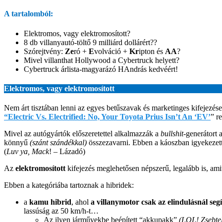
A tartalomból:
Elektromos, vagy elektromosított?
8 db villanyautó-töltő 9 milliárd dollárért??
Szórejtvény:
Ze
ró +
E
volváció +
Kr
ipton és
AA
?
Mivel villanthat Hollywood a Cybertruck helyett?
Cybertruck árlista-magyarázó HAndrás kedvéért!
Elektromos, vagy elektromosított
Nem árt tisztában lenni az egyes betűszavak és marketinges kifejezések
“Electric Vs. Electrified: No, Your Toyota Prius Isn’t An ‘EV’
” r
Mivel az autógyártók előszeretettel alkalmazzák a
bullshit
-generátort 
könnyű
(szánt szándékkal)
összezavarni. Ebben a káoszban igyekezett
(
Luv ya, Mack
!
– Lázadó)
Az
elektromosított
kifejezés meglehetősen népszerű, legalább is, amit
Ebben a kategóriába tartoznak a hibridek:
a
kamu hibrid
, ahol
a villanymotor csak az elindulásnál segít
lassúság az 50 km/h-t…
Az ilyen járművekbe beépített “akkupakk”
(LOL! Zsebte