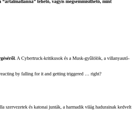
n “ártalmatlanná” tehető, vagyis megsemmisíthető, mint
rgéséről
. A Cybertruck-kritikusok és a Musk-gyűlölök, a villanyautó-
acting by falling for it and getting triggered … right?
la szervezetek és katonai junták, a harmadik világ hadurainak kedvelt