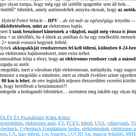
egye olyan tompa, hogy még egy tál szétfőtt spagettibe sem áll bele…
 “öntöltő” hibridek, amely autómodellek annyira okosak, hogy
az autók
: Hybrid Petrol Vehicle –
HPV
…de ezt már az egészségügy lenyúlta — 
űködtetésében, mint az
elektromos hajtás.
 mert
1 tank benzinnel kimennek a világból, majd még vissza is jö
íma + az ülésfűtés, ha 4 ülnek az autóban és ha egy emelkedőn mennek 
 2+ tonnát vonszol hegynek felfelé.
elynek
akkupakkját rendszeresen fel kell tölteni, különben 0-24-ben
az elektromos hajtásrendszert, mint extra terhet.
pontosabban leírja a tényt, hogy
az elektromos rendszer csak a másod
zgatja az autót.
b megoldás, mert a városban eljár elektromosan, autópályán, vagy nagy
inmotor a megoldás a mindenre, mert az elmúlt években szinte egyetlen
 80 km is lehet
, de erre leginkább teljesen életszerűtlen vezetési kör
y, hogy beröffenti a benzinmotort?!
emlegetik a bedugandó hibrideket… szerintem meg inkább egy olyan lépé
CÖLÉS ÉS Piszkálódás! Klikk-Klikk!
tromobilitás
,
elektromos autó
,
EV
,
FCEV
,
hibrid
,
USA
,
villanyautó
,
Vi
ybertruck
,
Cybertruck Foundatiuon Series
,
elektomosított
,
elektromos a
pton
,
LA
,
lágy-hibrid
,
Los Angeles
,
LUCID Air
,
magyar feltaláló
,
MH