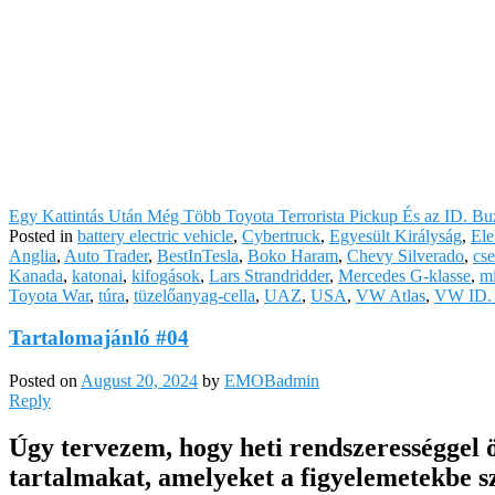
Egy Kattintás Után Még Több Toyota Terrorista Pickup És az ID. B
Posted in
battery electric vehicle
,
Cybertruck
,
Egyesült Királyság
,
Ele
Anglia
,
Auto Trader
,
BestInTesla
,
Boko Haram
,
Chevy Silverado
,
cse
Kanada
,
katonai
,
kifogások
,
Lars Strandridder
,
Mercedes G-klasse
,
m
Toyota War
,
túra
,
tüzelőanyag-cella
,
UAZ
,
USA
,
VW Atlas
,
VW ID.
Tartalomajánló #04
Posted on
August 20, 2024
by
EMOBadmin
Reply
Úgy tervezem, hogy heti rendszerességgel 
tartalmakat, amelyeket a figyelemetekbe sz