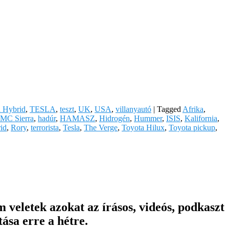
n Hybrid
,
TESLA
,
teszt
,
UK
,
USA
,
villanyautó
|
Tagged
Afrika
,
MC Sierra
,
hadúr
,
HAMASZ
,
Hidrogén
,
Hummer
,
ISIS
,
Kalifornia
,
rid
,
Rory
,
terrorista
,
Tesla
,
The Verge
,
Toyota Hilux
,
Toyota pickup
,
veletek azokat az írásos, videós, podkaszt
ása erre a hétre.