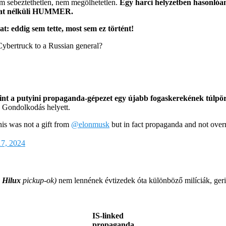
em sebeztethetlen, nem megölhetetlen.
Egy harci helyzetben hasonlóa
lzat nélküli HUMMER.
t: eddig sem tette, most sem ez történt!
 Cybertruck to a Russian general?
 mint a putyini propaganda-gépezet egy újabb fogaskerekének túlpö
 Gondolkodás helyett.
is was not a gift from
@elonmusk
but in fact propaganda and not overre
17, 2024
 Hilux
pickup-ok)
nem lennének évtizedek óta különböző milíciák, geril
IS-linked
propaganda