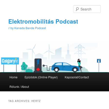
Skip
Skip
to
to
Sear
primary
secondary
content
content
Elektromobilitás Podcast
// by Kanada Banda Podcast
Main
Home
Epizódok (Online Player)
Kapcsolat/Contact
menu
Rólunk / About
TAG ARCHIVES:
HERTZ