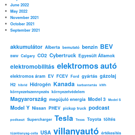
June 2022
May 2022
November 2021
October 2021
September 2021
BEV
akkumulátor
benzin
Alberta
bemutató
Cybertruck
CO2
Egyesült Államok
Calgary
BMW
elektromos autó
elektromobilitás
gázolaj
elektromos áram
EV
FCEV
gyártás
Ford
Kanada
Hidrogén
H2
hibrid
karbantartás
kWh
környezetszennyezés
környezetvédelem
Magyarország
Model 3
megújuló energia
Model S
podcast
Model Y
Nissan
PHEV
pickup truck
Tesla
Toyota
töltés
Supercharger
podkaszt
Texas
villanyautó
USA
értékesítés
tüzelőanyag-cella