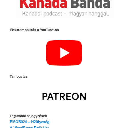
Elektromobilitás a YouTube-on
Támogatás
Legutóbbi bejegyzések
EMOB024 – H2ülyeség!
A WordPress Próbája: