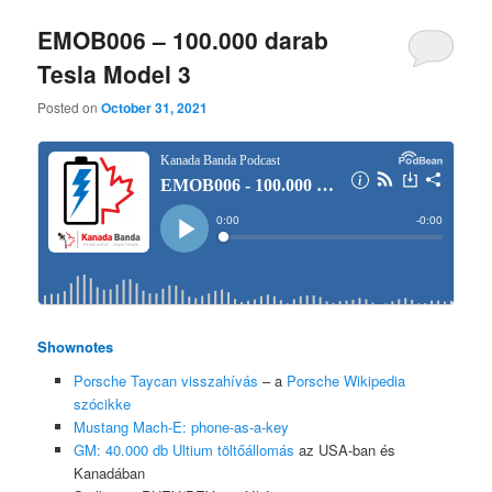
EMOB006 – 100.000 darab
Tesla Model 3
Posted on
October 31, 2021
Shownotes
Porsche Taycan visszahívás
– a
Porsche Wikipedia
szócikke
Mustang Mach-E: phone-as-a-key
GM: 40.000 db Ultium töltőállomás
az USA-ban és
Kanadában