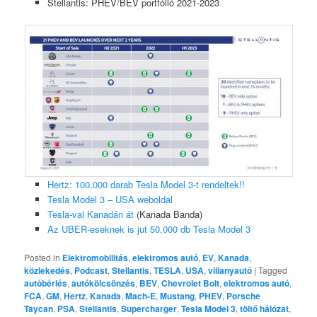
Stellantis: PHEV/BEV portfólió 2021-2023
Hertz: 100.000 darab Tesla Model 3-t rendeltek!!
Tesla Model 3 – USA weboldal
Tesla-val Kanadán át
(Kanada Banda)
Az UBER-eseknek is jut 50.000 db Tesla Model 3
Posted in
Elektromobilitás
,
elektromos autó
,
EV
,
Kanada
,
közlekedés
,
Podcast
,
Stellantis
,
TESLA
,
USA
,
villanyautó
|
Tagged
autóbérlés
,
autókölcsönzés
,
BEV
,
Chevrolet Bolt
,
elektromos autó
,
FCA
,
GM
,
Hertz
,
Kanada
,
Mach-E
,
Mustang
,
PHEV
,
Porsche
Taycan
,
PSA
,
Stellantis
,
Supercharger
,
Tesla Model 3
,
töltő hálózat
,