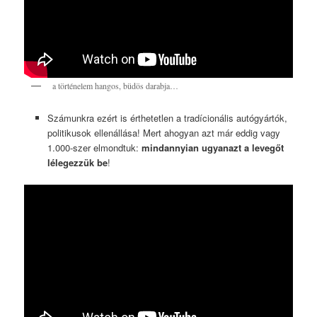
a történelem hangos, büdös darabja…
Számunkra ezért is érthetetlen a tradícionális autógyártók,
politikusok ellenállása! Mert ahogyan azt már eddig vagy
1.000-szer elmondtuk:
mindannyian ugyanazt a levegőt
lélegezzük be
!