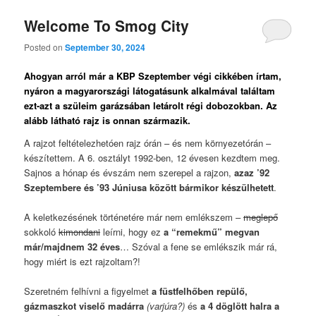
Welcome To Smog City
Posted on
September 30, 2024
Ahogyan arról már a KBP Szeptember végi cikkében írtam,
nyáron a magyarországi látogatásunk alkalmával találtam
ezt-azt a szüleim garázsában letárolt régi dobozokban. Az
alább látható rajz is onnan származik.
A rajzot feltételezhetóen rajz órán – és nem környezetórán –
készítettem. A 6. osztályt 1992-ben, 12 évesen kezdtem meg.
Sajnos a hónap és évszám nem szerepel a rajzon,
azaz ’92
Szeptembere és ’93 Júniusa között bármikor készülhetett
.
A keletkezésének történetére már nem emlékszem –
meglepő
sokkoló
kimondani
leírni, hogy ez
a “remekmű” megvan
már/majdnem 32 éves
… Szóval a fene se emlékszik már rá,
hogy miért is ezt rajzoltam?!
Szeretném felhívni a figyelmet
a füstfelhőben repülő,
gázmaszkot viselő madárra
(varjúra?)
és
a 4 döglött halra a