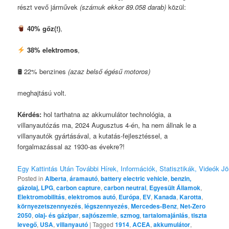
részt vevő járművek
(számuk ekkor 89.058 darab)
közül:
40% gőz(!)
,
38% elektromos
,
🛢 22% benzines
(azaz belső égésű motoros)
meghajtású volt.
Kérdés:
hol tarthatna az akkumulátor technológia, a
villanyautózás ma, 2024 Augusztus 4-én, ha nem állnak le a
villanyautók gyártásával, a kutatás-fejlesztéssel, a
forgalmazással az 1930-as évekre?!
Egy Kattintás Után További Hírek, Információk, Statisztikák, Videók Jön
Posted in
Alberta
,
áramautó
,
battery electric vehicle
,
benzin,
gázolaj, LPG
,
carbon capture
,
carbon neutral
,
Egyesült Államok
,
Elektromobilitás
,
elektromos autó
,
Európa
,
EV
,
Kanada
,
Karotta
,
környezetszennyezés
,
légszennyezés
,
Mercedes-Benz
,
Net-Zero
2050
,
olaj- és gázipar
,
sajtószemle
,
szmog
,
tartalomajánlás
,
tiszta
levegő
,
USA
,
villanyautó
|
Tagged
1914
,
ACEA
,
akkumulátor
,