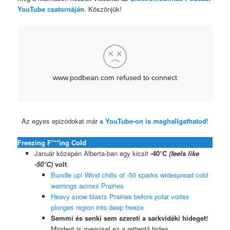
YouTube csatornáján
. Köszönjük!
Az egyes epizódokat már
a YouTube-on is meghallgathatod
!
Freezing F***ing Cold
Január közepén Alberta-ban egy kicsit
-40°C
(feels like
-50°C)
volt
.
Bundle up! Wind chills of -50 sparks widespread cold
warnings across Prairies
Heavy snow blasts Prairies before polar vortex
plunges region into deep freeze
Semmi és senki sem szereti a sarkvidéki hideget!
Mindent is megvisel ez a rettentő hideg.