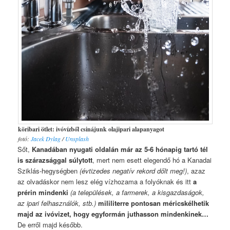
köribari ötlet: ivóvízből csinájunk olajipari alapanyagot
fotó:
Jacek Dylag
/
Unsplash
Sőt,
Kanadában nyugati oldalán már az 5-6 hónapig tartó tél
is szárazsággal súlytott
, mert nem esett elegendő hó a Kanadai
Sziklás-hegységben
(évtizedes negatív rekord dőlt meg!)
, azaz
az olvadáskor nem lesz elég vízhozama a folyóknak és itt
a
prérin mindenki
(a települések, a farmerek, a kisgazdaságok,
az ipari felhasználók, stb.)
mililiterre pontosan méricskélhetik
majd az ivóvizet, hogy egyformán juthasson mindenkinek…
De erről majd később.