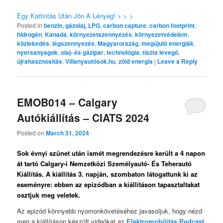
Egy Kattintás Után Jön A Lényeg! > > >
Posted in
benzin, gázolaj, LPG
,
carbon capture
,
carbon footprint
,
hidrogén
,
Kanada
,
környezetszennyezés
,
környezetvédelem
,
közlekedés
,
légszennyezés
,
Magyarország
,
megújuló energiák
,
nyersanyagok
,
olaj- és gázipar
,
technológia
,
tiszta levegő
,
újrahasznosítás
,
Villanyautósok.hu
,
zöld energia
|
Leave a Reply
EMOB014 – Calgary
Autókiállítás – CIATS 2024
Posted on
March 31, 2024
Sok évnyi szünet után ismét megrendezésre került a 4 napon
át tartó Calgary-i Nemzetközi Személyautó- És Teherautó
Kiállítás. A kiállítás 3. napján, szombaton látogattunk ki az
eseményre: ebben az epizódban a kiállításon tapasztaltakat
osztjuk meg veletek.
Az epizód könnyebb nyomonkövetéséhez javasoljuk, hogy nézd
meg a kiállításon készült videókat az
Elektromobilitás Podcast