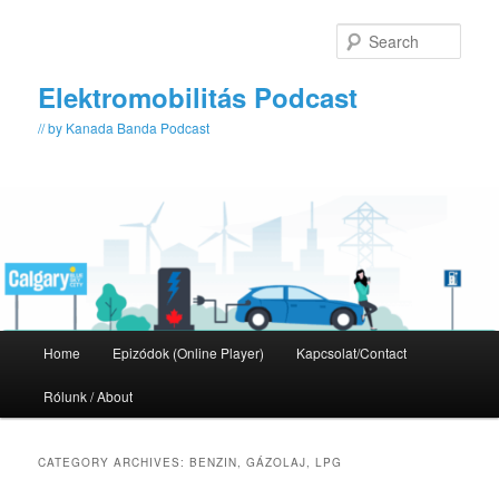
Skip
Skip
to
to
Sear
primary
secondary
content
content
Elektromobilitás Podcast
// by Kanada Banda Podcast
Main
Home
Epizódok (Online Player)
Kapcsolat/Contact
menu
Rólunk / About
CATEGORY ARCHIVES:
BENZIN, GÁZOLAJ, LPG