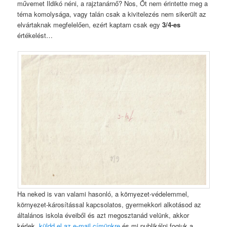
művemet Ildikó néni, a rajztanárnő? Nos, Őt nem érintette meg a
téma komolysága, vagy talán csak a kivitelezés nem sikerült az
elvártaknak megfelelően, ezért kaptam csak egy
3/4-es
értékelést…
Ha neked is van valami hasonló, a környezet-védelemmel,
környezet-károsítással kapcsolatos, gyermekkori alkotásod az
általános iskola éveiből és azt megosztanád velünk, akkor
kérlek,
küldd el az e-mail címünkre
és mi publikálni fogjuk a