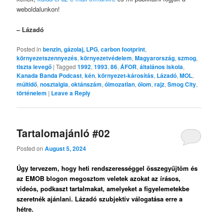
weboldalunkon!
– Lázadó
Posted in
benzin, gázolaj, LPG
,
carbon footprint
,
környezetszennyezés
,
környezetvédelem
,
Magyarország
,
szmog
,
tiszta levegő
|
Tagged
1992
,
1993
,
86
,
ÁFOR
,
általános iskola
,
Kanada Banda Podcast
,
kén
,
környezet-károsítás
,
Lázadó
,
MOL
,
múltidő
,
nosztalgia
,
oktánszám
,
ólmozatlan
,
ólom
,
rajz
,
Smog City
,
történelem
|
Leave a Reply
Tartalomajánló #02
Posted on
August 5, 2024
Úgy tervezem, hogy heti rendszerességgel összegyűjtöm és
az EMOB blogon megosztom veletek azokat az írásos,
videós, podkaszt tartalmakat, amelyeket a figyelemetekbe
szeretnék ajánlani. Lázadó szubjektív válogatása erre a
hétre.