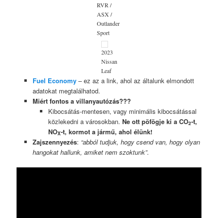
RVR /
ASX /
Outlander
Sport
2023
Nissan
Leaf
Fuel Economy
– ez az a link, ahol az általunk elmondott
adatokat megtalálhatod.
Miért fontos a villanyautózás???
Kibocsátás-mentesen, vagy minimális kibocsátással
közlekedni a városokban.
Ne ott pöfögje ki a CO
-t,
2
NO
-t, kormot a jármű, ahol élünk!
X
Zajszennyezés
:
“abból tudjuk, hogy csend van, hogy olyan
hangokat hallunk, amiket nem szoktunk”
.