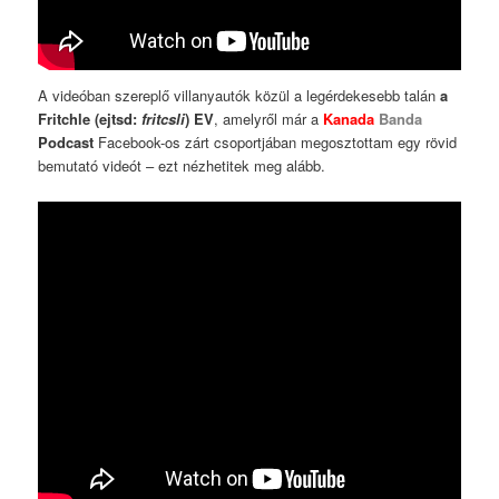
A videóban szereplő villanyautók közül a legérdekesebb talán
a
Fritchle (ejtsd:
fritcsli
) EV
, amelyről már a
Kanada
Banda
Podcast
Facebook-os zárt csoportjában megosztottam egy rövid
bemutató videót – ezt nézhetitek meg alább.