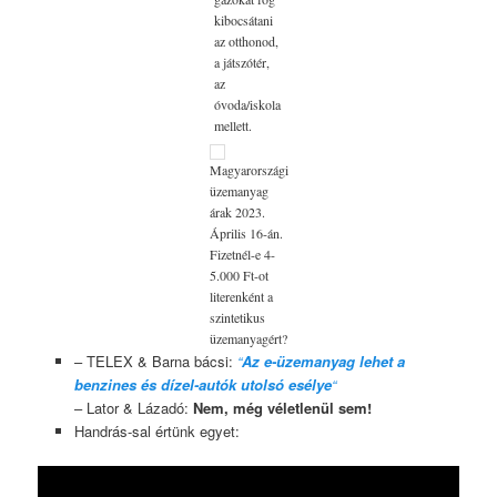
kibocsátani
az otthonod,
a játszótér,
az
óvoda/iskola
mellett.
Magyarországi
üzemanyag
árak 2023.
Április 16-án.
Fizetnél-e 4-
5.000 Ft-ot
literenként a
szintetikus
üzemanyagért?
– TELEX & Barna bácsi:
“
Az e-üzemanyag lehet a
benzines és dízel-autók utolsó esélye
“
– Lator & Lázadó:
Nem, még véletlenül sem!
Handrás-sal értünk egyet: