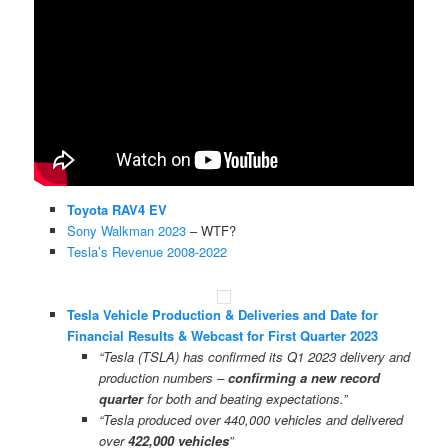
Toyota RAV4 EV
Sony Walkman 2023
– WTF?
Tesla’s Revenue 2008-2022
Tesla Vehicle Production & Deliveries and Date for
Financial Results & Webcast for First Quarter 2023
“Tesla (TSLA) has confirmed its Q1 2023 delivery and
production numbers –
confirming a new record
quarter
for both and beating expectations.”
“Tesla produced over 440,000 vehicles and delivered
over
422,000 vehicles
”