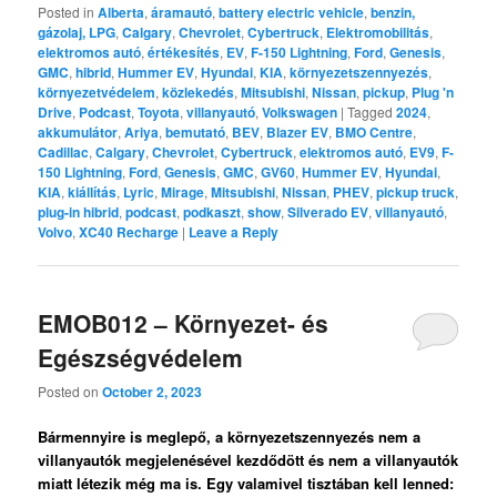
Posted in
Alberta
,
áramautó
,
battery electric vehicle
,
benzin,
gázolaj, LPG
,
Calgary
,
Chevrolet
,
Cybertruck
,
Elektromobilitás
,
elektromos autó
,
értékesítés
,
EV
,
F-150 Lightning
,
Ford
,
Genesis
,
GMC
,
hibrid
,
Hummer EV
,
Hyundai
,
KIA
,
környezetszennyezés
,
környezetvédelem
,
közlekedés
,
Mitsubishi
,
Nissan
,
pickup
,
Plug 'n
Drive
,
Podcast
,
Toyota
,
villanyautó
,
Volkswagen
|
Tagged
2024
,
akkumulátor
,
Ariya
,
bemutató
,
BEV
,
Blazer EV
,
BMO Centre
,
Cadillac
,
Calgary
,
Chevrolet
,
Cybertruck
,
elektromos autó
,
EV9
,
F-
150 Lightning
,
Ford
,
Genesis
,
GMC
,
GV60
,
Hummer EV
,
Hyundai
,
KIA
,
kiállítás
,
Lyric
,
Mirage
,
Mitsubishi
,
Nissan
,
PHEV
,
pickup truck
,
plug-in hibrid
,
podcast
,
podkaszt
,
show
,
Silverado EV
,
villanyautó
,
Volvo
,
XC40 Recharge
|
Leave a Reply
EMOB012 – Környezet- és
Egészségvédelem
Posted on
October 2, 2023
Bármennyire is meglepő, a környezetszennyezés nem a
villanyautók megjelenésével kezdődött és nem a villanyautók
miatt létezik még ma is. Egy valamivel tisztában kell lenned: