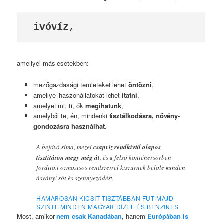
ivóvíz
,
amellyel más esetekben:
mezőgazdasági területeket lehet
öntözni
,
amellyel haszonállatokat lehet
itatni
,
amelyet mi, ti, ők
megihatunk
,
amelyből te, én, mindenki
tisztálkodásra, növény-
gondozásra használhat
.
A bejövő sima, mezei
csapvíz rendkívül alapos
tisztításon megy még át
, és a felső konténersorban
fordított ozmózisos rendszerrel kiszűrnek belőle minden
ásványi sót és szennyeződést.
HAMAROSAN KICSIT TISZTÁBBAN FUT MAJD
SZINTE MINDEN MAGYAR DÍZEL ÉS BENZINES
Most, amikor
nem csak Kanadában
, hanem
Európában is