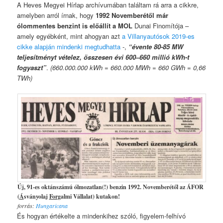
A Heves Megyei Hírlap archívumában találtam rá arra a cikkre,
amelyben arról írnak, hogy
1992 Novemberétől már
ólommentes benzint is előállít a MOL
Dunai Finomítója –
amely egyébként, mint ahogyan azt
a Villanyautósok 2019-es
cikke alapján mindenki megtudhatta
-,
“évente 80-85 MW
teljesítményt vételez, összesen évi 600–660 millió kWh-t
fogyaszt”
.
(660.000.000 kWh = 660.000 MWh = 660 GWh = 0,66
TWh)
Új, 91-es oktánszámú ólmozatlan(!) benzin 1992. Novemberétől az ÁFOR
(
Á
sványolaj
For
galmi Vállalat) kutakon!
forrás:
Hungaricana
És hogyan értékelte a mindenkihez szóló, figyelem-felhívó