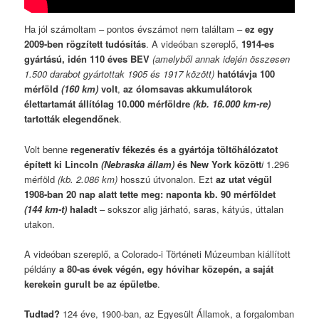
Ha jól számoltam – pontos évszámot nem találtam –
ez egy
2009-ben rögzített tudósítás
. A videóban szereplő,
1914-es
gyártású, idén 110 éves BEV
(amelyből annak idején összesen
1.500 darabot gyártottak 1905 és 1917 között)
hatótávja 100
mérföld
(160 km)
volt
,
az ólomsavas akkumulátorok
élettartamát állítólag 10.000 mérföldre
(kb. 16.000 km-re)
tartották elegendőnek
.
Volt benne
regeneratív fékezés és a gyártója töltőhálózatot
épített ki Lincoln
(Nebraska állam)
és New York között
i
1.296
mérföld
(kb. 2.086 km)
hosszú útvonalon. Ezt
az utat végül
1908-ban 20 nap alatt tette meg: naponta kb. 90 mérföldet
(144 km-t)
haladt
– sokszor alig járható, saras, kátyús, úttalan
utakon.
A videóban szereplő, a Colorado-i Történeti Múzeumban kiállított
példány
a 80-as évek végén, egy hóvihar közepén, a saját
kerekein gurult be az épületbe
.
Tudtad?
124 éve, 1900-ban, az Egyesült Államok, a forgalomban