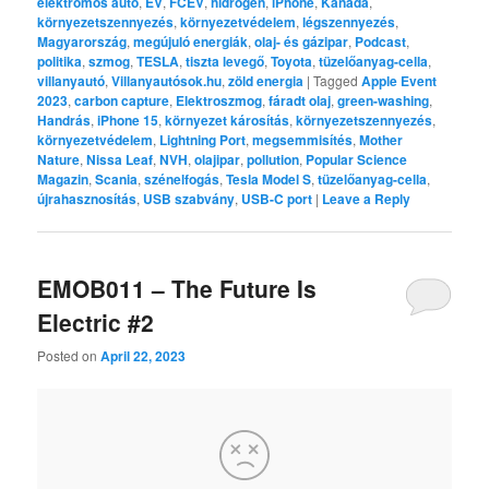
elektromos autó
,
EV
,
FCEV
,
hidrogén
,
iPhone
,
Kanada
,
környezetszennyezés
,
környezetvédelem
,
légszennyezés
,
Magyarország
,
megújuló energiák
,
olaj- és gázipar
,
Podcast
,
politika
,
szmog
,
TESLA
,
tiszta levegő
,
Toyota
,
tüzelőanyag-cella
,
villanyautó
,
Villanyautósok.hu
,
zöld energia
|
Tagged
Apple Event
2023
,
carbon capture
,
Elektroszmog
,
fáradt olaj
,
green-washing
,
Handrás
,
iPhone 15
,
környezet károsítás
,
környezetszennyezés
,
környezetvédelem
,
Lightning Port
,
megsemmisítés
,
Mother
Nature
,
Nissa Leaf
,
NVH
,
olajipar
,
pollution
,
Popular Science
Magazin
,
Scania
,
szénelfogás
,
Tesla Model S
,
tüzelőanyag-cella
,
újrahasznosítás
,
USB szabvány
,
USB-C port
|
Leave a Reply
EMOB011 – The Future Is
Electric #2
Posted on
April 22, 2023