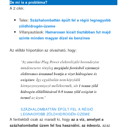
De mi is a probléma?
A 2 cikk:
Telex:
Százhalombattán épült fel a régió legnagyobb
zöldhidrogén-üzeme
Villanyautósok:
Hamarosan kicsit tisztábban fut majd
szinte minden magyar dízel és benzines
Az előbbi hírportálon az olvasható, hogy:
“Az amerikai Plug Power elektrolizáló berendezése
mindenesetre tényleg
megújuló forrásból származó
elektromos árammal bontja a vizet hidrogénre és
oxigénre
. Így egyáltalán nem képződik
környezetszennyező melléktermék, sőt
1 tonna zöld
hidrogén előállításával 8-9 tonna zöld oxigént is
termel
az üzem.”
SZÁZHALOMBATTÁN ÉPÜLT FEL A RÉGIÓ
LEGNAGYOBB ZÖLDHIDROGÉN-ÜZEME
A fentiekből csak az maradt ki, hogy
az a víz, amelyet a
százhalombattai üzem fel fog használni, az édesvíz,
azaz