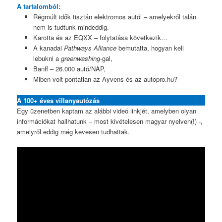
A tartalomból:
Régmúlt idők tisztán elektromos autói – amelyekről talán
nem is tudtunk mindeddig.
Karotta és az EQXX – folytatása következik…
A kanadai
Pathways Alliance
bemutatta, hogyan kell
lebukni a
greenwashing
-gal,
Banff – 26.000 autó/NAP,
Miben volt pontatlan az Ayvens és az autopro.hu?
A 100+ éves villanyautózás
Egy üzenetben kaptam az alábbi videó linkjét, amelyben olyan
információkat hallhatunk – most kivételesen magyar nyelven(!) -,
amelyről eddig még kevesen tudhattak.