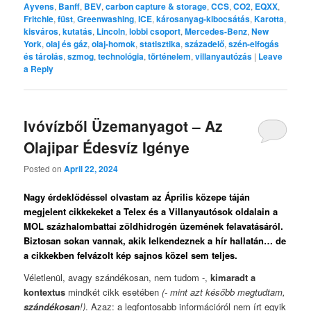
Ayvens
,
Banff
,
BEV
,
carbon capture & storage
,
CCS
,
CO2
,
EQXX
,
Fritchle
,
füst
,
Greenwashing
,
ICE
,
károsanyag-kibocsátás
,
Karotta
,
kisváros
,
kutatás
,
Lincoln
,
lobbi csoport
,
Mercedes-Benz
,
New
York
,
olaj és gáz
,
olaj-homok
,
statisztika
,
századelő
,
szén-elfogás
és tárolás
,
szmog
,
technológia
,
történelem
,
villanyautózás
|
Leave
a Reply
Ivóvízből Üzemanyagot – Az
Olajipar Édesvíz Igénye
Posted on
April 22, 2024
Nagy érdeklődéssel olvastam az Április közepe táján
megjelent cikkekeket a Telex és a Villanyautósok oldalain a
MOL százhalombattai zöldhidrogén üzemének felavatásáról.
Biztosan sokan vannak, akik lelkendeznek a hír hallatán… de
a cikkekben felvázolt kép sajnos közel sem teljes.
Véletlenül, avagy szándékosan, nem tudom -,
kimaradt a
kontextus
mindkét cikk esetében
(- mint azt később megtudtam,
szándékosan
!)
. Azaz: a legfontosabb információról nem írt egyik