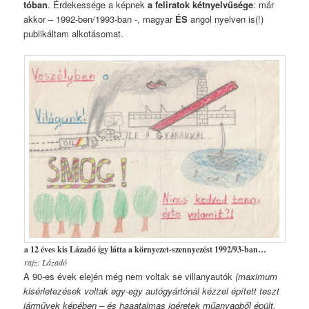
tóban
. Érdekessége a képnek
a feliratok kétnyelvűsége
: már
akkor – 1992-ben/1993-ban -, magyar
ÉS
angol nyelven is(!)
publikáltam alkotásomat.
a 12 éves kis Lázadó így látta a környezet-szennyezést 1992/93-ban…
rajz: Lázadó
A 90-es évek elején még nem voltak se villanyautók
(maximum
kisérletezések voltak egy-egy autógyártónál kézzel épített teszt
járművek képében – és haaatalmas igéretek műanyagből épült,