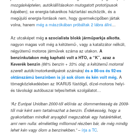
mozgásképtelen, autókiállításokon mutogatott prototípusok
képében)
, se energia-takarékos háztartási eszközök, és a
megújuló energia-források nem, hogy gyermekcipőben jártak
volna, hanem
még a mászókában próbáltak 2 lábra állni
…
Az utcaképet még
a szocialista blokk járműparkja alkotta
,
nagyon magas volt még a kétütemű-, vagy a katalizátor nélküli,
négyütemű motoros járművek száma az utakon.
A
benzinkutakon még kapható volt a HTO, a “K”, azaz a
Keverék benzin
(66% benzin + 33% olaj: a kétütemű motorral
szerelt autók/motorkerékpárok számára)
és a 86-os és 92-es
oktánszámú benzinben is jó sok ólom és kén volt még.
A
tömegközlekedésben az IKARUS füstölgő, dízel-motoros helyi-
és távolsági autóbuszai teljesítettek szolgálatot…
“Az Európai Unióban 2000-től előírás az ólommentesség és 2009-
től már ként sem tartalmazhat a benzin. Érdekesség, hogy a
gyakorlatban mindkét anyagból megszabtak egy határértéket,
ami nem nulla: elméletileg milliomod részben bár, de még mindig
lehet kén vagy ólom a benzinekben.”
–
írja a TC
.