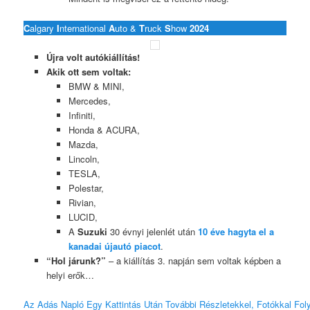
C
algary
I
nternational
A
uto &
T
ruck
S
how
2024
Újra volt autókiállítás!
Akik ott sem voltak:
BMW & MINI,
Mercedes,
Infiniti,
Honda & ACURA,
Mazda,
Lincoln,
TESLA,
Polestar,
Rivian,
LUCID,
A
Suzuki
30 évnyi jelenlét után
10 éve hagyta el a
kanadai újautó piacot
.
“Hol járunk?”
– a kiállítás 3. napján sem voltak képben a
helyi erők…
Az Adás Napló Egy Kattintás Után További Részletekkel, Fotókkal Foly