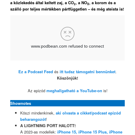
a közlekedés által keltett zaj, a CO
, a NO
, a korom és a
2
X
szálló por teljes mértékben pártfüggetlen – és még ateista is!
Ez a Podcast Feed
és
itt tudsz támogatni bennünket
.
Köszönjük!
Az epizód
meghallgatható a YouTube-on
is!
Shownotes
Köszi mindenkinek,
aki olvasta a cikket/podcast epizód
beharangozót
!
A LIGHTNING PORT HALOTT!
A 2023-as modellek:
iPhone 15, iPhone 15 Plus, iPhone