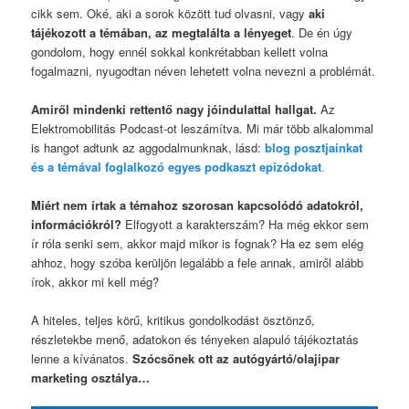
cikk sem. Oké, aki a sorok között tud olvasni, vagy
aki
tájékozott a témában, az megtalálta a lényeget
. De én úgy
gondolom, hogy ennél sokkal konkrétabban kellett volna
fogalmazni, nyugodtan néven lehetett volna nevezni a problémát.
Amiről mindenki rettentő nagy jóindulattal hallgat.
Az
Elektromobilitás Podcast-ot leszámítva. Mi már több alkalommal
is hangot adtunk az aggodalmunknak, lásd:
blog posztjainkat
és a témával foglalkozó egyes podkaszt epizódokat
.
Miért nem írtak a témahoz szorosan kapcsolódó adatokról,
információkról?
Elfogyott a karakterszám? Ha még ekkor sem
ír róla senki sem, akkor majd mikor is fognak? Ha ez sem elég
ahhoz, hogy szóba kerüljön legalább a fele annak, amiről alább
írok, akkor mi kell még?
A hiteles, teljes körű, kritikus gondolkodást ösztönző,
részletekbe menő, adatokon és tényeken alapuló tájékoztatás
lenne a kívánatos.
Szócsőnek ott az autógyártó/olajipar
marketing osztálya…