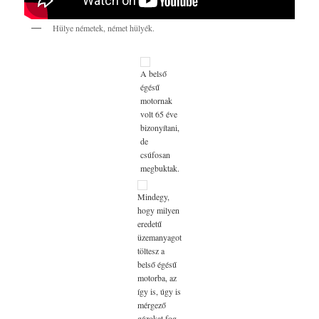
Hülye németek, német hülyék.
A belső
égésű
motornak
volt 65 éve
bizonyítani,
de
csúfosan
megbuktak.
Mindegy,
hogy milyen
eredetű
üzemanyagot
töltesz a
belső égésű
motorba, az
így is, úgy is
mérgező
gázokat fog