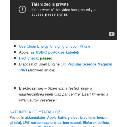
Use Clean Energy Charging on your iPhone
Apple:
az USB-C portok és kábelek
Fact check:
passed
Disposal of Used Engine Oil:
Popular Science Magazin
1963
(archived article)
Elektroszmog
–
“Azért érzi a tested, hogy a
nagyfeszültség felett ülsz pár centire. Ezért kimerítő a
villanyautók vezetése.”
KATTINTS A FOLYTATÁSHOZ!
Posted in
akkumulátor
,
Apple
,
battery electric vehicle
,
benzin,
gázolaj, LPG
,
carbon capture
,
carbon neutral
,
Elektromobilitás
,