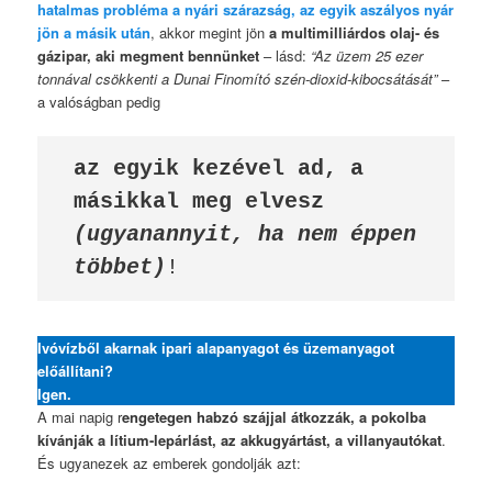
hatalmas probléma a nyári szárazság, az egyik aszályos nyár
jön a másik után
, akkor megint jön
a multimilliárdos olaj- és
gázipar, aki megment bennünket
– lásd:
“Az üzem 25 ezer
tonnával csökkenti a Dunai Finomító szén-dioxid-kibocsátását”
–
a valóságban pedig
az egyik kezével ad, a 
másikkal meg elvesz 
(ugyanannyit, ha nem éppen 
többet)
!
Ivóvízből akarnak ipari alapanyagot és üzemanyagot
előállítani?
Igen.
A mai napig r
engetegen habzó szájjal átkozzák, a pokolba
kívánják a lítium-lepárlást, az akkugyártást, a villanyautókat
.
És ugyanezek az emberek gondolják azt: