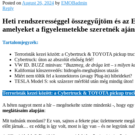
Posted on
August 26, 2024
by
EMOBadmin
Reply
Heti rendszerességgel összegyűjtöm és az 
amelyeket a figyelemetekbe szeretnék ajánl
Tartalomjegyzék:
Terroristák kezei között: a Cybertruck & TOYOTA pickup truc
Cybertruck: úton az abszolút elsőség felé!
VW ID. BUZZ minivan:
“Buzzmeg, de drága lett – s milyen k
Kaliforniai kínszenvedés: hidrogén-meghajtásos utazás
Miért nem töltik fel a konnektoros (avagy Plug-in) hibrideket?
TESLA Model S: sok százezer mérföld után még mindig úton!
Terroristák kezei között: a Cybertruck & TOYOTA pickup truc
A héten nagyot ment a hír – megénekelte szinte mindenki -, hogy egy
meglátásaim alapján
:
Mit tudnánk mondani? Ez van, sajnos a fekete piac üzletmenete megáll
előtt járnak… ez eddig is így volt, most is így van – és ne legyünk naív