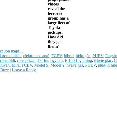
videos
reveal the
terrorist
group has a
large fleet of
Toyota
pickups.
How did
they get
them?
uzz Jön majd…
ktromobilitás
,
elektromos autó
,
FCEV
,
hibrid
,
hidrogén
,
PHEV
,
Plug-i
csenföldi
,
csempészet
,
Darfur
,
egyterű
,
F-150 Lightning
,
fekete piac
,
G
inivan
,
Mirai FCEV
,
Model S
,
Model Y
,
nyavajgás
,
PHEV
,
plug-in hib
 Buzz
|
Leave a Reply