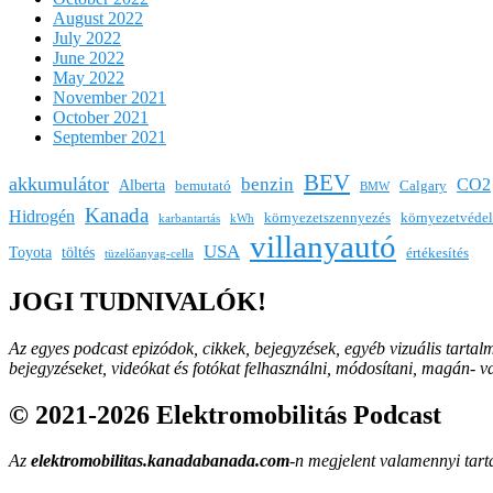
August 2022
July 2022
June 2022
May 2022
November 2021
October 2021
September 2021
BEV
akkumulátor
benzin
CO2
Alberta
bemutató
Calgary
BMW
Kanada
Hidrogén
környezetszennyezés
környezetvéde
karbantartás
kWh
villanyautó
USA
Toyota
töltés
értékesítés
tüzelőanyag-cella
JOGI TUDNIVALÓK!
Az egyes podcast epizódok, cikkek, bejegyzések, egyéb vizuális tartal
bejegyzéseket, videókat és fotókat felhasználni, módosítani, magán- 
© 2021-2026 Elektromobilitás Podcast
Az
elektromobilitas.kanadabanada.com
-n megjelent valamennyi tarta