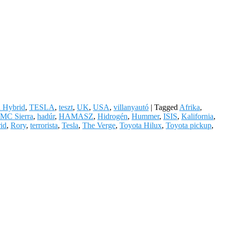
n Hybrid
,
TESLA
,
teszt
,
UK
,
USA
,
villanyautó
|
Tagged
Afrika
,
MC Sierra
,
hadúr
,
HAMASZ
,
Hidrogén
,
Hummer
,
ISIS
,
Kalifornia
,
rid
,
Rory
,
terrorista
,
Tesla
,
The Verge
,
Toyota Hilux
,
Toyota pickup
,