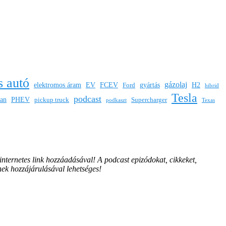
s autó
gázolaj
elektromos áram
EV
FCEV
gyártás
H2
Ford
hibrid
Tesla
podcast
san
PHEV
pickup truck
Supercharger
podkaszt
Texas
 internetes link hozzáadásával!
A podcast epizódokat, cikkeket,
nek hozzájárulásával lehetséges!