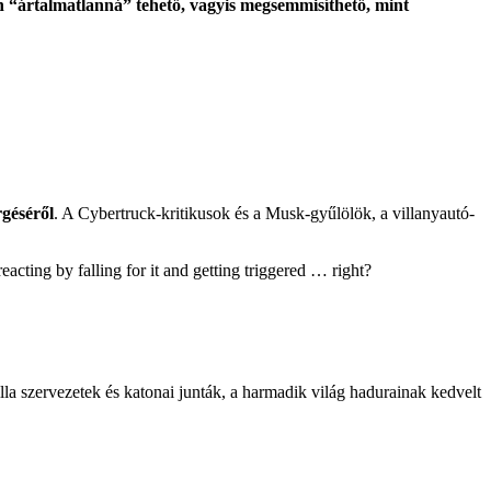
n “ártalmatlanná” tehető, vagyis megsemmisíthető, mint
rgéséről
. A Cybertruck-kritikusok és a Musk-gyűlölök, a villanyautó-
acting by falling for it and getting triggered … right?
la szervezetek és katonai junták, a harmadik világ hadurainak kedvelt