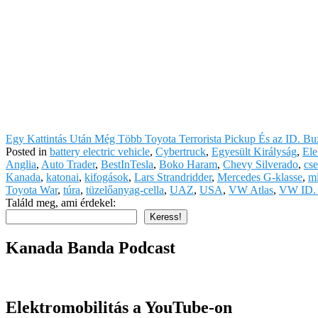
Egy Kattintás Után Még Több Toyota Terrorista Pickup És az ID. B
Posted in
battery electric vehicle
,
Cybertruck
,
Egyesült Királyság
,
Ele
Anglia
,
Auto Trader
,
BestInTesla
,
Boko Haram
,
Chevy Silverado
,
cse
Kanada
,
katonai
,
kifogások
,
Lars Strandridder
,
Mercedes G-klasse
,
m
Toyota War
,
túra
,
tüzelőanyag-cella
,
UAZ
,
USA
,
VW Atlas
,
VW ID.
Találd meg, ami érdekel:
Keress!
Kanada Banda Podcast
Elektromobilitás a YouTube-on