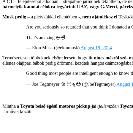
A CT – felépítéséből adódóan – strapabíró járműnek tekinthető, de n
bármelyik katonai célokra legyártott UAZ, vagy G-Merci, pácé
Musk pedig
– a pletykákkal ellentétben -,
nem ajándékoz el Tesla-ka
Are you seriously so retarded that you think I donated a
That’s amazing 🤣🤣
— Elon Musk (@elonmusk)
August 18, 2024
Természetesen többeknek elsőre leesett, hogy
itt nincs másról szó,
ellenes olajipari bábok pedig örömmel kezdtek hangos csámcsogásba!
Good thing most people are intelligent enough to know th
— Joe Tegtmeyer 🚀 🤠🛸😎 (@JoeTegtmeyer)
August 
Mintha a
Toyota belső égésű motoros pickup
-jai
(jellemzően
Toyota
járművei között.