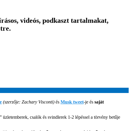
ásos, videós, podkaszt tartalmakat,
tre.
e
(szerzője: Zachary Visconti)
és
Musk twee
t
-je és
saját
üzletemberek, csalók és svindlerek 1-2 lépéssel a törvény betűje