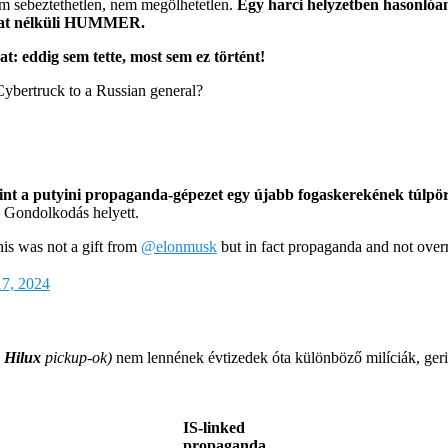
em sebeztethetlen, nem megölhetetlen.
Egy harci helyzetben hasonlóa
lzat nélküli HUMMER.
t: eddig sem tette, most sem ez történt!
 Cybertruck to a Russian general?
 mint a putyini propaganda-gépezet egy újabb fogaskerekének túlpö
 Gondolkodás helyett.
is was not a gift from
@elonmusk
but in fact propaganda and not overre
17, 2024
 Hilux
pickup-ok)
nem lennének évtizedek óta különböző milíciák, geril
IS-linked
propaganda