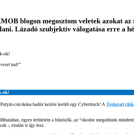
EMOB blogon megosztom veletek azokat az ír
ani. Lázadó szubjektív válogatása erre a hé
k-ok!
eveset tud!”
k-ok!
 Putyin-csicskása hadúr kezére került egy Cybertruck! A
Teslarati cikk
íthatatlan, egyes területein a búnözők, az “okosbe megoldunk mindent” 
ak -, ezután is így lesz.