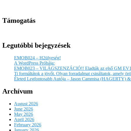
Támogatás
Legutóbbi bejegyzések
EMOB024 – H2ülyeség!
A WordPress Próbája:
EMOB023 – VILÁGSZENZÁCIÓ!! Eladták az első GM EV1
Ti formáltátok a jövőt. Olyan forradalmat csináltatok, amely 
Életed Legfontosabb Autója – Jason Cammisa (HAGERTY) & 
Archívum
August 2026
June 2026
May 2026
April 2026
February 2026
January 2026