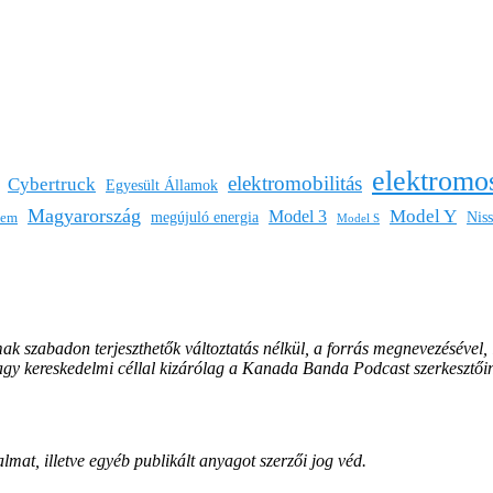
elektromo
elektromobilitás
Cybertruck
Egyesült Államok
Magyarország
Model Y
Model 3
megújuló energia
Nis
lem
Model S
mak szabadon terjeszthetők változtatás nélkül, a forrás megnevezésével,
vagy kereskedelmi céllal kizárólag a Kanada Banda Podcast szerkesztői
lmat, illetve egyéb publikált anyagot szerzői jog véd.