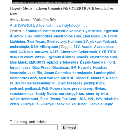
Hagerty Media – a Jason Cammisa-féle CYBERTRUCK bemutató és
teszt
forrás: Hagerty Media / YouTube
A SHOWNOTES Ide Kattintva Folytatódik . . .
Posted in
áramautó
,
battery electric vehicle
,
Cybertruck
,
Egyesült
Államok
,
Elektromobilitás
,
elektromos autó
,
Elon Musk
,
EV
,
F-150
Lightning
,
Giga Texas
,
Gigafactory
,
Hummer EV
,
pickup
,
Podcast
,
technológia
,
USA
,
villanyautó
|
Tagged
48V
,
Austin
,
Ausztenites
acél
,
CAN bus
,
carwow
,
CAT6
,
Chevrolet
,
Cybertruck
,
CYBRTRK
,
delivery event
,
dizájn
,
Egyesült Államok
,
eladás
,
elektromos autó
,
Elon Musk
,
EMOB013
,
epizód
,
értékesítés
,
Észak-Amerika
,
Ford
,
forgalmazás
,
Giga Press
,
Gigatexas
,
GM
,
Hagerty
,
Handrás
,
innováció
,
Jack Rix
,
Jason Cammisa
,
kereskedés
,
Lamborghini
,
Martenzites acél
,
Matt Watson
,
MKBHD
,
Model S
,
Model Y
,
Nissan
,
PER-KOR Kereskedőház Kft
,
piaci részedés
,
pickup truck
,
podcast
,
podkaszt
,
PoE
,
Powershare
,
présöntvény
,
Rivian
,
rozsdamentes
,
Sandy Munro
,
sorozatgyártás
,
steer-by-wire
,
szájberteherautó
,
Tesla
,
Texas
,
Top Gear
,
USA
,
V2L
,
V2V
,
vásárlás
,
videó
,
villanyautó
,
Villanyautósok.hu
,
YouTuber
|
Leave a Reply
Találd meg, ami érdekel:
Keress!