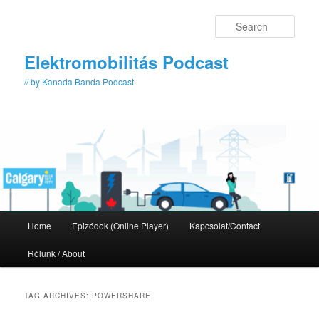
Skip
Skip
to
to
Sear
primary
secondary
content
content
Elektromobilitás Podcast
// by Kanada Banda Podcast
Main
Home
Epizódok (Online Player)
Kapcsolat/Contact
menu
Rólunk / About
TAG ARCHIVES:
POWERSHARE