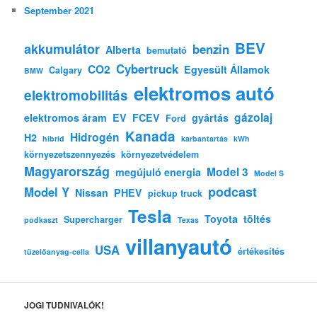
September 2021
BEV
akkumulátor
benzin
Alberta
bemutató
Cybertruck
CO2
Egyesült Államok
Calgary
BMW
elektromos autó
elektromobilitás
gázolaj
elektromos áram
EV
FCEV
gyártás
Ford
Kanada
Hidrogén
H2
hibrid
karbantartás
kWh
környezetszennyezés
környezetvédelem
Magyarország
Model 3
megújuló energia
Model S
podcast
Model Y
Nissan
PHEV
pickup truck
Tesla
Toyota
töltés
Supercharger
podkaszt
Texas
villanyautó
USA
értékesítés
tüzelőanyag-cella
JOGI TUDNIVALÓK!