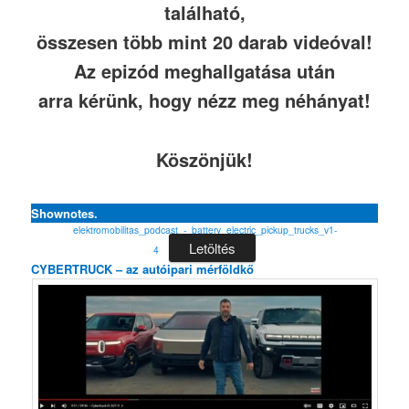
található,
összesen több mint 20 darab videóval!
Az epizód meghallgatása után
arra kérünk, hogy nézz meg néhányat!
Köszönjük!
Shownotes.
elektromobilitas_podcast_-_battery_electric_pickup_trucks_v1-
Letöltés
4
CYBERTRUCK – az autóipari mérföldkő