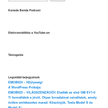
Kanada Banda Podcast
Elektromobilitás a YouTube-on
Támogatás
Legutóbbi bejegyzések
EMOB024 – H2ülyeség!
A WordPress Próbája:
EMOB023 – VILÁGSZENZÁCIÓ!! Eladták az első GM EV1-t!
Ti formáltátok a jövőt. Olyan forradalmat csináltatok, amely
örökre emlékezetes marad. Köszönjük, Tesla Model S és
Model X!