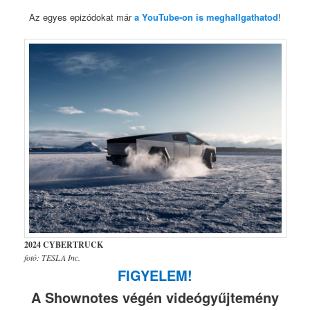
Az egyes epizódokat már
a YouTube-on is meghallgathatod
!
2024 CYBERTRUCK
fotó: TESLA Inc.
FIGYELEM!
A Shownotes végén videógyűjtemény