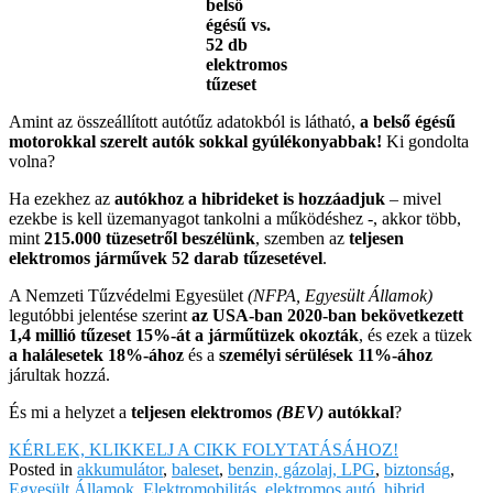
belső
égésű vs.
52 db
elektromos
tűzeset
Amint az összeállított autótűz adatokból is látható,
a belső égésű
motorokkal szerelt autók sokkal gyúlékonyabbak!
Ki gondolta
volna?
Ha ezekhez az
autókhoz a hibrideket is hozzáadjuk
– mivel
ezekbe is kell üzemanyagot tankolni a működéshez -, akkor több,
mint
215.000 tüzesetről beszélünk
, szemben az
teljesen
elektromos járművek 52 darab tűzesetével
.
A Nemzeti Tűzvédelmi Egyesület
(NFPA, Egyesült Államok)
legutóbbi jelentése szerint
az USA-ban 2020-ban bekövetkezett
1,4 millió tűzeset 15%-át a járműtüzek okozták
, és ezek a tüzek
a halálesetek 18%-ához
és a
személyi sérülések 11%-ához
járultak hozzá.
És mi a helyzet a
teljesen elektromos
(BEV)
autókkal
?
KÉRLEK, KLIKKELJ A CIKK FOLYTATÁSÁHOZ!
Posted in
akkumulátor
,
baleset
,
benzin, gázolaj, LPG
,
biztonság
,
Egyesült Államok
,
Elektromobilitás
,
elektromos autó
,
hibrid
,