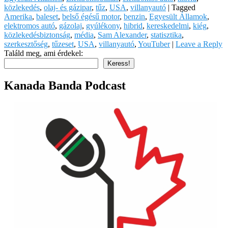
közlekedés
,
olaj- és gázipar
,
tűz
,
USA
,
villanyautó
|
Tagged
Amerika
,
baleset
,
belső égésű motor
,
benzin
,
Egyesült Államok
,
elektromos autó
,
gázolaj
,
gyúlékony
,
hibrid
,
kereskedelmi
,
kiég
,
közlekedésbiztonság
,
média
,
Sam Alexander
,
statisztika
,
szerkesztőség
,
tűzeset
,
USA
,
villanyautó
,
YouTuber
|
Leave a Reply
Találd meg, ami érdekel:
Keress!
Kanada Banda Podcast