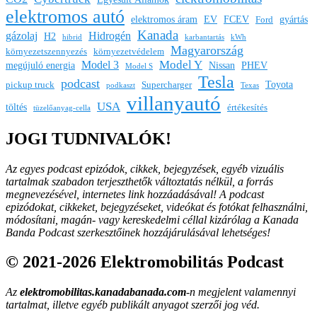
elektromos autó
elektromos áram
EV
FCEV
gyártás
Ford
Kanada
gázolaj
Hidrogén
H2
hibrid
karbantartás
kWh
Magyarország
környezetszennyezés
környezetvédelem
Model Y
Model 3
megújuló energia
Nissan
PHEV
Model S
Tesla
podcast
Toyota
pickup truck
Supercharger
podkaszt
Texas
villanyautó
USA
töltés
értékesítés
tüzelőanyag-cella
JOGI TUDNIVALÓK!
Az egyes podcast epizódok, cikkek, bejegyzések, egyéb vizuális
tartalmak szabadon terjeszthetők változtatás nélkül, a forrás
megnevezésével, internetes link hozzáadásával!
A podcast
epizódokat, cikkeket, bejegyzéseket, videókat és fotókat felhasználni,
módosítani, magán- vagy kereskedelmi céllal kizárólag a Kanada
Banda Podcast szerkesztőinek hozzájárulásával lehetséges!
© 2021-2026 Elektromobilitás Podcast
Az
elektromobilitas.kanadabanada.com
-n megjelent valamennyi
tartalmat, illetve egyéb publikált anyagot szerzői jog véd.