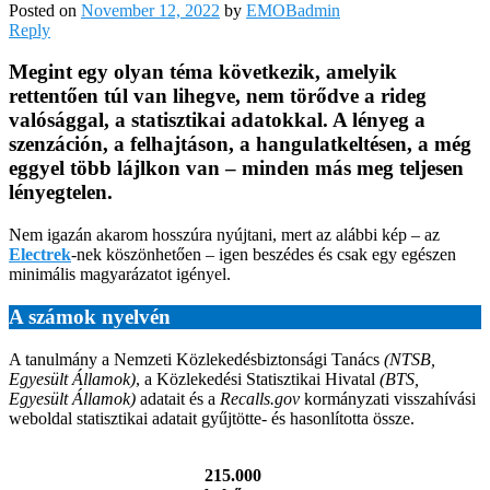
Posted on
November 12, 2022
by
EMOBadmin
Reply
Megint egy olyan téma következik, amelyik
rettentően túl van lihegve, nem törődve a rideg
valósággal, a statisztikai adatokkal. A lényeg a
szenzáción, a felhajtáson, a hangulatkeltésen, a még
eggyel több lájlkon van – minden más meg teljesen
lényegtelen.
Nem igazán akarom hosszúra nyújtani, mert az alábbi kép – az
Electrek
-nek köszönhetően – igen beszédes és csak egy egészen
minimális magyarázatot igényel.
A számok nyelvén
A tanulmány a Nemzeti Közlekedésbiztonsági Tanács
(NTSB,
Egyesült Államok)
, a Közlekedési Statisztikai Hivatal
(BTS,
Egyesült Államok)
adatait és a
Recalls.gov
kormányzati visszahívási
weboldal statisztikai adatait gyűjtötte- és hasonlította össze.
215.000