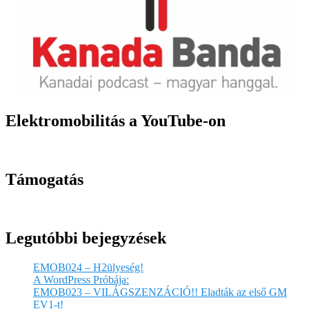
Elektromobilitás a YouTube-on
Támogatás
Legutóbbi bejegyzések
EMOB024 – H2ülyeség!
A WordPress Próbája:
EMOB023 – VILÁGSZENZÁCIÓ!! Eladták az első GM
EV1-t!