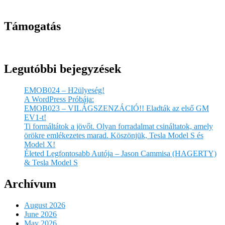
Támogatás
Legutóbbi bejegyzések
EMOB024 – H2ülyeség!
A WordPress Próbája:
EMOB023 – VILÁGSZENZÁCIÓ!! Eladták az első GM
EV1-t!
Ti formáltátok a jövőt. Olyan forradalmat csináltatok, amely
örökre emlékezetes marad. Köszönjük, Tesla Model S és
Model X!
Életed Legfontosabb Autója – Jason Cammisa (HAGERTY)
& Tesla Model S
Archívum
August 2026
June 2026
May 2026