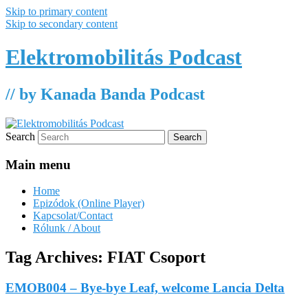
Skip to primary content
Skip to secondary content
Elektromobilitás Podcast
// by Kanada Banda Podcast
Search
Main menu
Home
Epizódok (Online Player)
Kapcsolat/Contact
Rólunk / About
Tag Archives:
FIAT Csoport
EMOB004 – Bye-bye Leaf, welcome Lancia Delta