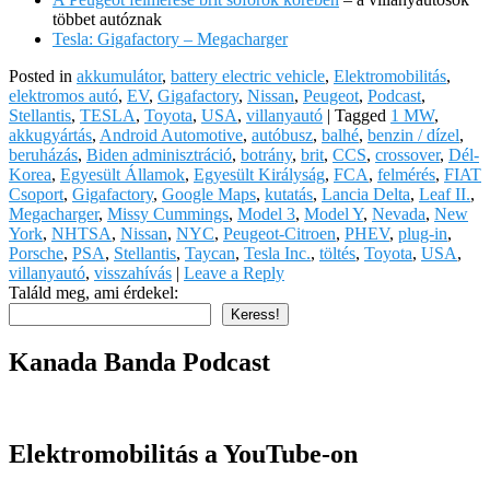
többet autóznak
Tesla: Gigafactory – Megacharger
Posted in
akkumulátor
,
battery electric vehicle
,
Elektromobilitás
,
elektromos autó
,
EV
,
Gigafactory
,
Nissan
,
Peugeot
,
Podcast
,
Stellantis
,
TESLA
,
Toyota
,
USA
,
villanyautó
|
Tagged
1 MW
,
akkugyártás
,
Android Automotive
,
autóbusz
,
balhé
,
benzin / dízel
,
beruházás
,
Biden adminisztráció
,
botrány
,
brit
,
CCS
,
crossover
,
Dél-
Korea
,
Egyesült Államok
,
Egyesült Királyság
,
FCA
,
felmérés
,
FIAT
Csoport
,
Gigafactory
,
Google Maps
,
kutatás
,
Lancia Delta
,
Leaf II.
,
Megacharger
,
Missy Cummings
,
Model 3
,
Model Y
,
Nevada
,
New
York
,
NHTSA
,
Nissan
,
NYC
,
Peugeot-Citroen
,
PHEV
,
plug-in
,
Porsche
,
PSA
,
Stellantis
,
Taycan
,
Tesla Inc.
,
töltés
,
Toyota
,
USA
,
villanyautó
,
visszahívás
|
Leave a Reply
Találd meg, ami érdekel:
Keress!
Kanada Banda Podcast
Elektromobilitás a YouTube-on