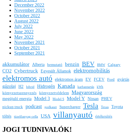
December 2022
November 2022
October 2022
August 2022
July 2022
June 2022
May 2022
November 2021
October 2021
September 2021
BEV
akkumulátor
benzin
Alberta
bemutató
Calgary
BMW
elektromobilitás
Cybertruck
CO2
Egyesült Államok
elektromos autó
elektromos áram
EV
FCEV
gyártás
Ford
Kanada
gázolaj
Hidrogén
H2
hibrid
karbantartás
kWh
Magyarország
környezetszennyezés
környezetvédelem
Model Y
Model 3
megújuló energia
Nissan
PHEV
Model S
Tesla
podcast
Toyota
pickup truck
Supercharger
podkaszt
Texas
villanyautó
USA
töltés
értékesítés
tüzelőanyag-cella
JOGI TUDNIVALÓK!