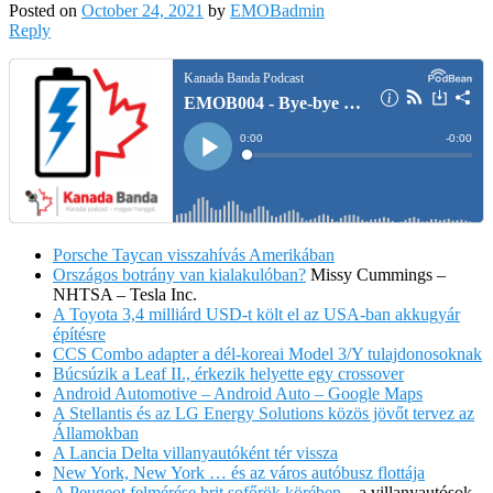
Posted on
October 24, 2021
by
EMOBadmin
Reply
Porsche Taycan visszahívás Amerikában
Országos botrány van kialakulóban?
Missy Cummings –
NHTSA – Tesla Inc.
A Toyota 3,4 milliárd USD-t költ el az USA-ban akkugyár
építésre
CCS Combo adapter a dél-koreai Model 3/Y tulajdonosoknak
Búcsúzik a Leaf II., érkezik helyette egy crossover
Android Automotive – Android Auto – Google Maps
A Stellantis és az LG Energy Solutions közös jövőt tervez az
Államokban
A Lancia Delta villanyautóként tér vissza
New York, New York … és az város autóbusz flottája
A Peugeot felmérése brit sofőrök körében
– a villanyautósok