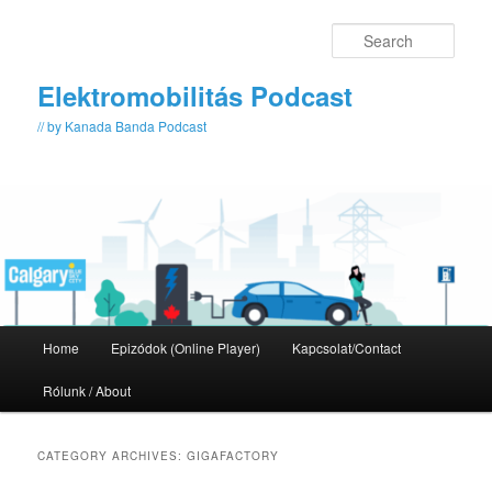
Skip
Skip
to
to
Sear
primary
secondary
content
content
Elektromobilitás Podcast
// by Kanada Banda Podcast
Main
Home
Epizódok (Online Player)
Kapcsolat/Contact
menu
Rólunk / About
CATEGORY ARCHIVES:
GIGAFACTORY