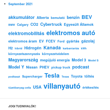
September 2021
BEV
akkumulátor
benzin
Alberta
bemutató
Cybertruck
CO2
Egyesült Államok
Calgary
BMW
elektromos autó
elektromobilitás
gázolaj
elektromos áram
EV
FCEV
gyártás
Ford
Kanada
Hidrogén
H2
hibrid
karbantartás
kWh
környezetszennyezés
környezetvédelem
Magyarország
Model 3
megújuló energia
Model S
podcast
Model Y
Nissan
PHEV
pickup truck
Tesla
Toyota
töltés
Supercharger
podkaszt
Texas
villanyautó
USA
értékesítés
tüzelőanyag-cella
JOGI TUDNIVALÓK!