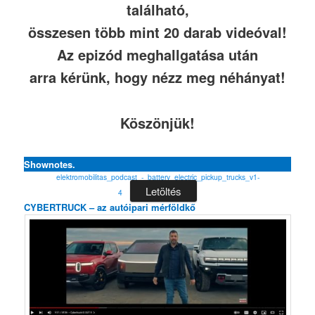
található,
összesen több mint 20 darab videóval!
Az epizód meghallgatása után
arra kérünk, hogy nézz meg néhányat!
Köszönjük!
Shownotes.
elektromobilitas_podcast_-_battery_electric_pickup_trucks_v1-
Letöltés
4
CYBERTRUCK – az autóipari mérföldkő