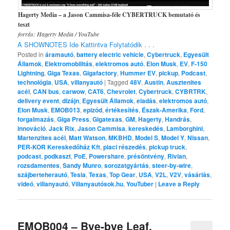
Hagerty Media – a Jason Cammisa-féle CYBERTRUCK bemutató és
teszt
forrás: Hagerty Media / YouTube
A SHOWNOTES Ide Kattintva Folytatódik . . .
Posted in
áramautó
,
battery electric vehicle
,
Cybertruck
,
Egyesült
Államok
,
Elektromobilitás
,
elektromos autó
,
Elon Musk
,
EV
,
F-150
Lightning
,
Giga Texas
,
Gigafactory
,
Hummer EV
,
pickup
,
Podcast
,
technológia
,
USA
,
villanyautó
|
Tagged
48V
,
Austin
,
Ausztenites
acél
,
CAN bus
,
carwow
,
CAT6
,
Chevrolet
,
Cybertruck
,
CYBRTRK
,
delivery event
,
dizájn
,
Egyesült Államok
,
eladás
,
elektromos autó
,
Elon Musk
,
EMOB013
,
epizód
,
értékesítés
,
Észak-Amerika
,
Ford
,
forgalmazás
,
Giga Press
,
Gigatexas
,
GM
,
Hagerty
,
Handrás
,
innováció
,
Jack Rix
,
Jason Cammisa
,
kereskedés
,
Lamborghini
,
Martenzites acél
,
Matt Watson
,
MKBHD
,
Model S
,
Model Y
,
Nissan
,
PER-KOR Kereskedőház Kft
,
piaci részedés
,
pickup truck
,
podcast
,
podkaszt
,
PoE
,
Powershare
,
présöntvény
,
Rivian
,
rozsdamentes
,
Sandy Munro
,
sorozatgyártás
,
steer-by-wire
,
szájberteherautó
,
Tesla
,
Texas
,
Top Gear
,
USA
,
V2L
,
V2V
,
vásárlás
,
videó
,
villanyautó
,
Villanyautósok.hu
,
YouTuber
|
Leave a Reply
EMOB004 – Bye-bye Leaf,