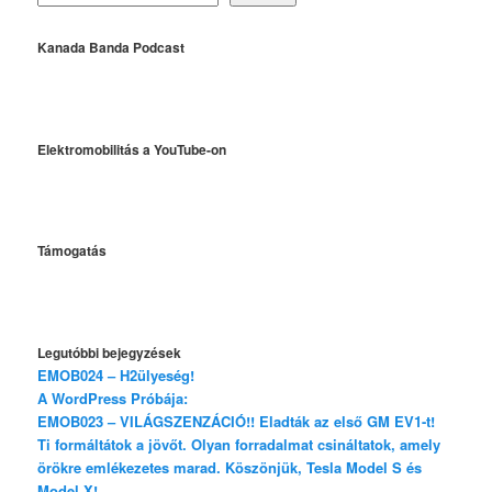
Kanada Banda Podcast
Elektromobilitás a YouTube-on
Támogatás
Legutóbbi bejegyzések
EMOB024 – H2ülyeség!
A WordPress Próbája:
EMOB023 – VILÁGSZENZÁCIÓ!! Eladták az első GM EV1-t!
Ti formáltátok a jövőt. Olyan forradalmat csináltatok, amely
örökre emlékezetes marad. Köszönjük, Tesla Model S és
Model X!