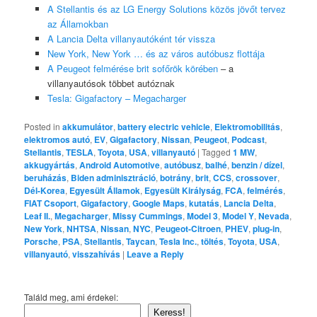
A Stellantis és az LG Energy Solutions közös jövőt tervez
az Államokban
A Lancia Delta villanyautóként tér vissza
New York, New York … és az város autóbusz flottája
A Peugeot felmérése brit sofőrök körében
– a
villanyautósok többet autóznak
Tesla: Gigafactory – Megacharger
Posted in
akkumulátor
,
battery electric vehicle
,
Elektromobilitás
,
elektromos autó
,
EV
,
Gigafactory
,
Nissan
,
Peugeot
,
Podcast
,
Stellantis
,
TESLA
,
Toyota
,
USA
,
villanyautó
|
Tagged
1 MW
,
akkugyártás
,
Android Automotive
,
autóbusz
,
balhé
,
benzin / dízel
,
beruházás
,
Biden adminisztráció
,
botrány
,
brit
,
CCS
,
crossover
,
Dél-Korea
,
Egyesült Államok
,
Egyesült Királyság
,
FCA
,
felmérés
,
FIAT Csoport
,
Gigafactory
,
Google Maps
,
kutatás
,
Lancia Delta
,
Leaf II.
,
Megacharger
,
Missy Cummings
,
Model 3
,
Model Y
,
Nevada
,
New York
,
NHTSA
,
Nissan
,
NYC
,
Peugeot-Citroen
,
PHEV
,
plug-in
,
Porsche
,
PSA
,
Stellantis
,
Taycan
,
Tesla Inc.
,
töltés
,
Toyota
,
USA
,
villanyautó
,
visszahívás
|
Leave a Reply
Találd meg, ami érdekel:
Keress!