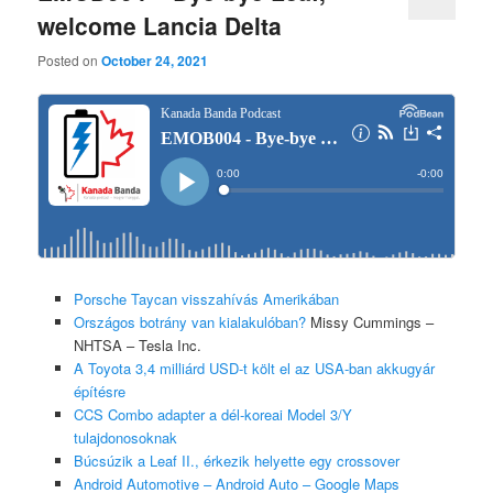
welcome Lancia Delta
Posted on
October 24, 2021
Porsche Taycan visszahívás Amerikában
Országos botrány van kialakulóban?
Missy Cummings –
NHTSA – Tesla Inc.
A Toyota 3,4 milliárd USD-t költ el az USA-ban akkugyár
építésre
CCS Combo adapter a dél-koreai Model 3/Y
tulajdonosoknak
Búcsúzik a Leaf II., érkezik helyette egy crossover
Android Automotive – Android Auto – Google Maps