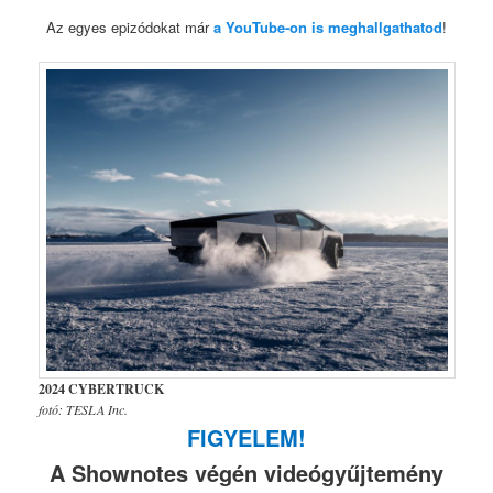
Az egyes epizódokat már
a YouTube-on is meghallgathatod
!
2024 CYBERTRUCK
fotó: TESLA Inc.
FIGYELEM!
A Shownotes végén videógyűjtemény