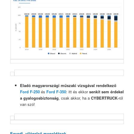
Eladó magyarországi műszaki vizsgával rendelkező
Ford F-250
és
Ford F-350
: itt és ekkor
senkit sem érdekel
a gyalogosbiztonság
, csak akkor, ha a
CYBERTRUCK
-ról
van szó!
Egyedi, világelső megoldások