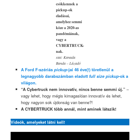
csökkennek a
pickup-ok
eladásai,
amelyhez semmi
köze a 2020-as
pandémiának,
vagy a
CYBERTRUCK-
nak.
stat: Kanada
Banda – Lázadó
A Ford F-szériás
pickup
-jai 46 éve(!) töretlenül a
legnagyobb darabszámban eladott
full size pickup
-ok a
világon.
“A Cybertruck nem innovatív, nincs benne semmi új.”
–
vagy lehet, hogy mégis kimagaslóan innovatív és lehet,
hogy nagyon sok újdonság van benne?!
A CYBERTRUCK több annál, mint aminek látszik!
Videók, amelyeket látni kell!