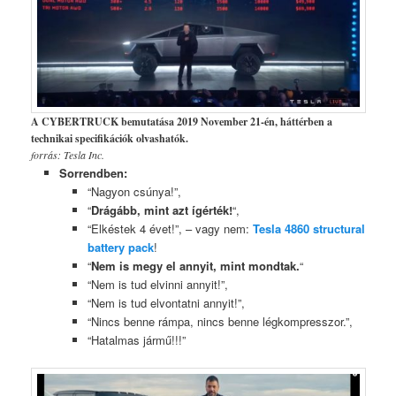
A CYBERTRUCK bemutatása 2019 November 21-én, háttérben a
technikai specifikációk olvashatók.
forrás: Tesla Inc.
Sorrendben:
“Nagyon csúnya!”,
“
Drágább, mint azt ígérték!
“,
“Elkéstek 4 évet!”, – vagy nem:
Tesla 4860 structural
battery pack
!
“
Nem is megy el annyit, mint mondtak.
“
“Nem is tud elvinni annyit!”,
“Nem is tud elvontatni annyit!”,
“Nincs benne rámpa, nincs benne légkompresszor.”,
“Hatalmas jármű!!!”