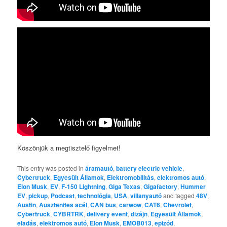
Köszönjük a megtisztelő figyelmet!
This entry was posted in
áramautó
,
battery electric vehicle
,
Cybertruck
,
Egyesült Államok
,
Elektromobilitás
,
elektromos autó
,
Elon Musk
,
EV
,
F-150 Lightning
,
Giga Texas
,
Gigafactory
,
Hummer
EV
,
pickup
,
Podcast
,
technológia
,
USA
,
villanyautó
and tagged
48V
,
Austin
,
Ausztenites acél
,
CAN bus
,
carwow
,
CAT6
,
Chevrolet
,
Cybertruck
,
CYBRTRK
,
delivery event
,
dizájn
,
Egyesült Államok
,
eladás
,
elektromos autó
,
Elon Musk
,
EMOB013
,
epizód
,