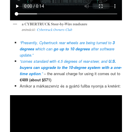
a CYBERTRUCK Steer-by-Wire rendszere
animáció:
Cybertruck Owners Club
“Presently, Cybertruck rear wheels are being turned to
3
degrees
which can
go up to 10 degrees
after software
update.”
“comes standard with 4.5 degrees of rear-steer, and
U.S.
buyers can upgrade to the 10-degree system with a one-
time option
.”
– the annual charge for using it comes out to
€489 (about $571)
Amikor a márkaszerviz és a gyártó fullba nyomja a kretént: