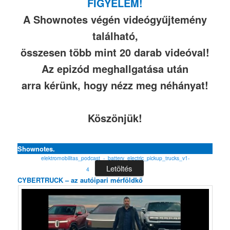
FIGYELEM!
A Shownotes végén videógyűjtemény
található,
összesen több mint 20 darab videóval!
Az epizód meghallgatása után
arra kérünk, hogy nézz meg néhányat!
Köszönjük!
Shownotes.
elektromobilitas_podcast_-_battery_electric_pickup_trucks_v1-
Letöltés
4
CYBERTRUCK – az autóipari mérföldkő