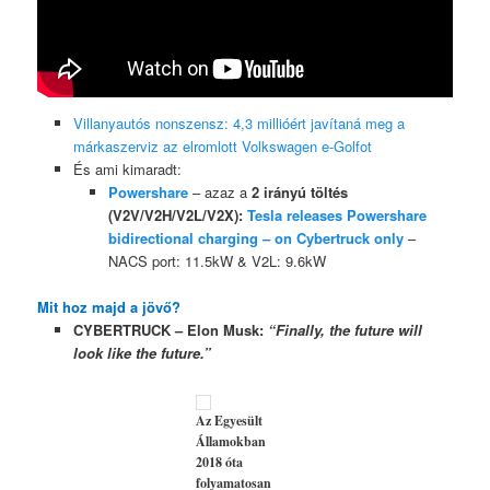
Villanyautós nonszensz: 4,3 millióért javítaná meg a
márkaszerviz az elromlott Volkswagen e-Golfot
És ami kimaradt:
Powershare
– azaz a
2 irányú töltés
(V2V/V2H/V2L/V2X):
Tesla releases Powershare
bidirectional charging – on Cybertruck only
–
NACS port: 11.5kW & V2L: 9.6kW
Mit hoz majd a jövő?
CYBERTRUCK – Elon Musk:
“Finally, the future will
look like the future.”
Az Egyesült
Államokban
2018 óta
folyamatosan