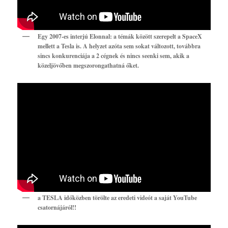
Egy 2007-es interjú Elonnal: a témák között szerepelt a SpaceX
mellett a Tesla is. A helyzet azóta sem sokat változott, továbbra
sincs konkurenciája a 2 cégnek és nincs seenki sem, akik a
közeljövőben megszorongathatná őket.
a TESLA időközben törölte az eredeti videót a saját YouTube
csatornájáról!!