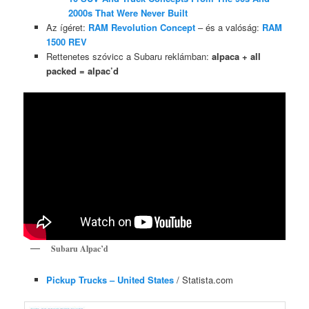
2000s That Were Never Built
Az ígéret:
RAM Revolution Concept
– és a valóság:
RAM
1500 REV
Rettenetes szóvicc a Subaru reklámban:
alpaca + all
packed = alpac’d
Subaru Alpac’d
Pickup Trucks – United States
/ Statista.com