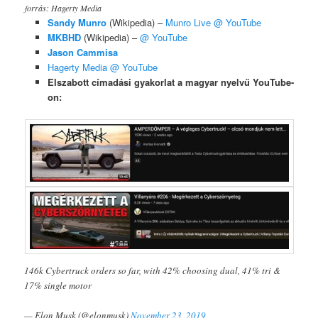
forrás: Hagerty Media
Sandy Munro
(Wikipedia) –
Munro Live @ YouTube
MKBHD
(Wikipedia) –
@ YouTube
Jason Cammisa
Hagerty Media @ YouTube
Elszabott címadási gyakorlat a magyar nyelvű YouTube-
on:
146k Cybertruck orders so far, with 42% choosing dual, 41% tri &
17% single motor
— Elon Musk (@elonmusk)
November 23, 2019