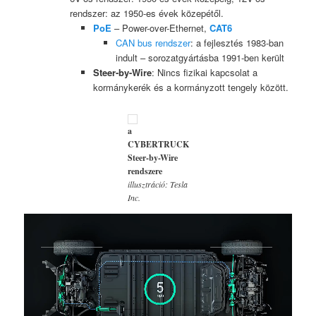
rendszer: az 1950-es évek közepétől.
PoE
– Power-over-Ethernet,
CAT6
CAN bus rendszer
: a fejlesztés 1983-ban
indult – sorozatgyártásba 1991-ben került
Steer-by-Wire
: Nincs fizikai kapcsolat a
kormánykerék és a kormányzott tengely között.
a
CYBERTRUCK
Steer-by-Wire
rendszere
illusztráció: Tesla
Inc.