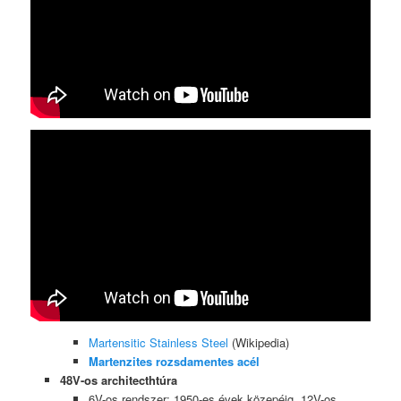
Martensitic Stainless Steel
(Wikipedia)
Martenzites rozsdamentes acél
48V-os architecthtúra
6V-os rendszer: 1950-es évek közepéig, 12V-os