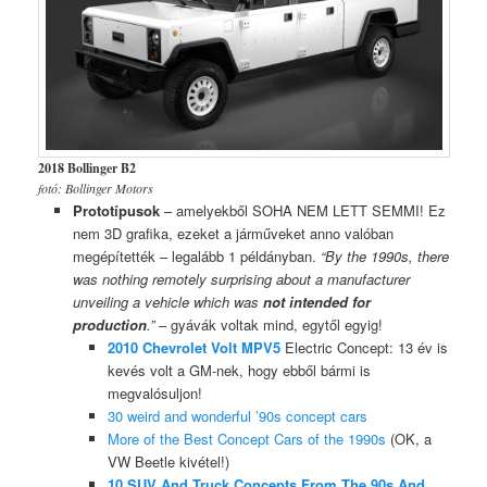
2018 Bollinger B2
fotó: Bollinger Motors
Prototípusok
– amelyekből SOHA NEM LETT SEMMI! Ez
nem 3D grafika, ezeket a járműveket anno valóban
megépítették – legalább 1 példányban.
“By the 1990s, there
was nothing remotely surprising about a manufacturer
unveiling a vehicle which was
not intended for
production
.”
– gyávák voltak mind, egytől egyig!
2010 Chevrolet Volt MPV5
Electric Concept: 13 év is
kevés volt a GM-nek, hogy ebből bármi is
megvalósuljon!
30 weird and wonderful ’90s concept cars
More of the Best Concept Cars of the 1990s
(OK, a
VW Beetle kivétel!)
10 SUV And Truck Concepts From The 90s And