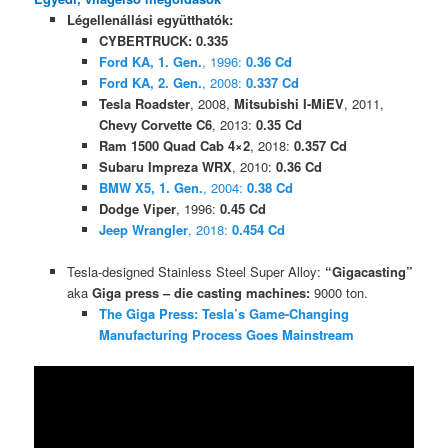
Légellenállási együtthatók:
CYBERTRUCK: 0.335
Ford KA, 1. Gen.
, 1996:
0.36 Cd
Ford KA, 2. Gen.
, 2008:
0.337 Cd
Tesla Roadster
, 2008,
Mitsubishi I-MiEV
, 2011,
Chevy Corvette C6
, 2013:
0.35 Cd
Ram 1500 Quad Cab 4×2
, 2018:
0.357 Cd
Subaru Impreza WRX
, 2010:
0.36 Cd
BMW X5, 1. Gen.
, 2004:
0.38 Cd
Dodge Viper
, 1996:
0.45 Cd
Jeep Wrangler
, 2018:
0.454 Cd
Tesla-designed Stainless Steel Super Alloy:
“Gigacasting”
aka
Giga press – die casting machines:
9000 ton.
The Giga Press: Tesla’s Game-Changing
Manufacturing Process Goes Mainstream