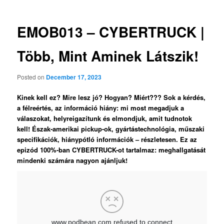
EMOB013 – CYBERTRUCK |
Több, Mint Aminek Látszik!
Posted on
December 17, 2023
Kinek kell ez? Mire lesz jó? Hogyan? Miért??? Sok a kérdés,
a félreértés, az információ hiány: mi most megadjuk a
válaszokat, helyreigazítunk és elmondjuk, amit tudnotok
kell! Észak-amerikai pickup-ok, gyártástechnológia, műszaki
specifikációk, hiánypótló információk – részletesen. Ez az
epizód 100%-ban CYBERTRUCK-ot tartalmaz: meghallgatását
mindenki számára nagyon ajánljuk!