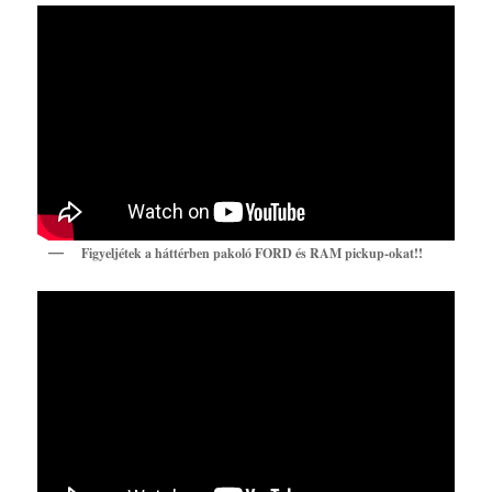
Figyeljétek a háttérben pakoló FORD és RAM pickup-okat!!