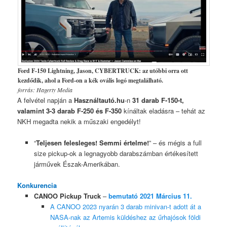
Ford F-150 Lightning, Jason, CYBERTRUCK: az utóbbi orra ott
kezdődik, ahol a Ford-on a kék ovális logó megtalálható.
forrás: Hagerty Media
A felvétel napján a
Használtautó.hu
-n
31 darab F-150-t,
valamint 3-3 darab F-250 és F-350
kínáltak eladásra – tehát az
NKH megadta nekik a műszaki engedélyt!
“
Teljesen felesleges! Semmi értelme!
” – és mégis a full
size pickup-ok a legnagyobb darabszámban értékesített
járművek Észak-Amerikában.
Konkurencia
CANOO Pickup Truck
–
bemutató 2021 Március 11.
A CANOO 2023 nyarán 3 darab minivan-t adott át a
NASA-nak az Artemis küldéshez az űrhajósok földi