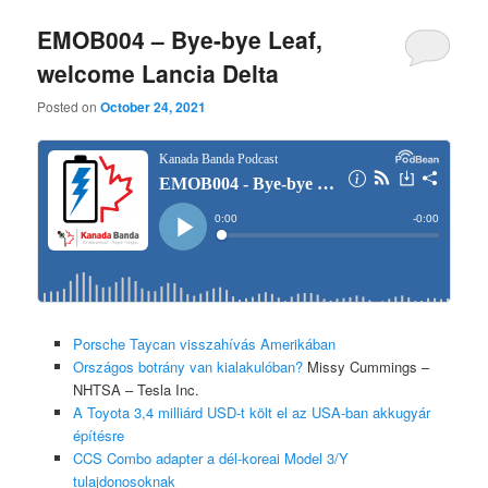
EMOB004 – Bye-bye Leaf,
welcome Lancia Delta
Posted on
October 24, 2021
Porsche Taycan visszahívás Amerikában
Országos botrány van kialakulóban?
Missy Cummings –
NHTSA – Tesla Inc.
A Toyota 3,4 milliárd USD-t költ el az USA-ban akkugyár
építésre
CCS Combo adapter a dél-koreai Model 3/Y
tulajdonosoknak