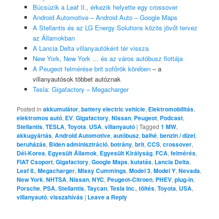
Búcsúzik a Leaf II., érkezik helyette egy crossover
Android Automotive – Android Auto – Google Maps
A Stellantis és az LG Energy Solutions közös jövőt tervez
az Államokban
A Lancia Delta villanyautóként tér vissza
New York, New York … és az város autóbusz flottája
A Peugeot felmérése brit sofőrök körében
– a
villanyautósok többet autóznak
Tesla: Gigafactory – Megacharger
Posted in
akkumulátor
,
battery electric vehicle
,
Elektromobilitás
,
elektromos autó
,
EV
,
Gigafactory
,
Nissan
,
Peugeot
,
Podcast
,
Stellantis
,
TESLA
,
Toyota
,
USA
,
villanyautó
|
Tagged
1 MW
,
akkugyártás
,
Android Automotive
,
autóbusz
,
balhé
,
benzin / dízel
,
beruházás
,
Biden adminisztráció
,
botrány
,
brit
,
CCS
,
crossover
,
Dél-Korea
,
Egyesült Államok
,
Egyesült Királyság
,
FCA
,
felmérés
,
FIAT Csoport
,
Gigafactory
,
Google Maps
,
kutatás
,
Lancia Delta
,
Leaf II.
,
Megacharger
,
Missy Cummings
,
Model 3
,
Model Y
,
Nevada
,
New York
,
NHTSA
,
Nissan
,
NYC
,
Peugeot-Citroen
,
PHEV
,
plug-in
,
Porsche
,
PSA
,
Stellantis
,
Taycan
,
Tesla Inc.
,
töltés
,
Toyota
,
USA
,
villanyautó
,
visszahívás
|
Leave a Reply