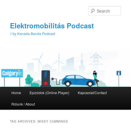
Skip
Skip
to
to
Sear
primary
secondary
content
content
Elektromobilitás Podcast
// by Kanada Banda Podcast
Main
Home
Epizódok (Online Player)
Kapcsolat/Contact
menu
Rólunk / About
TAG ARCHIVES:
MISSY CUMMINGS