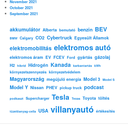
November 2021
October 2021
September 2021
BEV
akkumulátor
benzin
Alberta
bemutató
Cybertruck
CO2
Egyesült Államok
Calgary
BMW
elektromos autó
elektromobilitás
gázolaj
elektromos áram
EV
FCEV
gyártás
Ford
Kanada
Hidrogén
H2
hibrid
karbantartás
kWh
környezetszennyezés
környezetvédelem
Magyarország
Model 3
megújuló energia
Model S
podcast
Model Y
Nissan
PHEV
pickup truck
Tesla
Toyota
töltés
Supercharger
podkaszt
Texas
villanyautó
USA
értékesítés
tüzelőanyag-cella