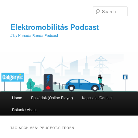
Skip
Skip
to
to
Sear
primary
secondary
content
content
Elektromobilitás Podcast
// by Kanada Banda Podcast
Main
Home
Epizódok (Online Player)
Kapcsolat/Contact
menu
Rólunk / About
TAG ARCHIVES:
PEUGEOT-CITROEN