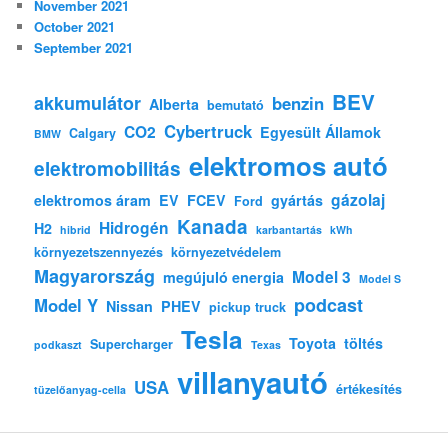
November 2021
October 2021
September 2021
BEV
akkumulátor
benzin
Alberta
bemutató
Cybertruck
CO2
Egyesült Államok
Calgary
BMW
elektromos autó
elektromobilitás
gázolaj
elektromos áram
EV
FCEV
gyártás
Ford
Kanada
Hidrogén
H2
hibrid
karbantartás
kWh
környezetszennyezés
környezetvédelem
Magyarország
Model 3
megújuló energia
Model S
podcast
Model Y
Nissan
PHEV
pickup truck
Tesla
Toyota
töltés
Supercharger
podkaszt
Texas
villanyautó
USA
értékesítés
tüzelőanyag-cella