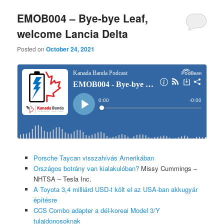
EMOB004 – Bye-bye Leaf,
welcome Lancia Delta
Posted on
October 24, 2021
Porsche Taycan visszahívás Amerikában
Országos botrány van kialakulóban?
Missy Cummings –
NHTSA – Tesla Inc.
A Toyota 3,4 milliárd USD-t költ el az USA-ban akkugyár
építésre
CCS Combo adapter a dél-koreai Model 3/Y
tulajdonosoknak