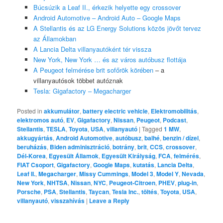
Búcsúzik a Leaf II., érkezik helyette egy crossover
Android Automotive – Android Auto – Google Maps
A Stellantis és az LG Energy Solutions közös jövőt tervez
az Államokban
A Lancia Delta villanyautóként tér vissza
New York, New York … és az város autóbusz flottája
A Peugeot felmérése brit sofőrök körében
– a
villanyautósok többet autóznak
Tesla: Gigafactory – Megacharger
Posted in
akkumulátor
,
battery electric vehicle
,
Elektromobilitás
,
elektromos autó
,
EV
,
Gigafactory
,
Nissan
,
Peugeot
,
Podcast
,
Stellantis
,
TESLA
,
Toyota
,
USA
,
villanyautó
|
Tagged
1 MW
,
akkugyártás
,
Android Automotive
,
autóbusz
,
balhé
,
benzin / dízel
,
beruházás
,
Biden adminisztráció
,
botrány
,
brit
,
CCS
,
crossover
,
Dél-Korea
,
Egyesült Államok
,
Egyesült Királyság
,
FCA
,
felmérés
,
FIAT Csoport
,
Gigafactory
,
Google Maps
,
kutatás
,
Lancia Delta
,
Leaf II.
,
Megacharger
,
Missy Cummings
,
Model 3
,
Model Y
,
Nevada
,
New York
,
NHTSA
,
Nissan
,
NYC
,
Peugeot-Citroen
,
PHEV
,
plug-in
,
Porsche
,
PSA
,
Stellantis
,
Taycan
,
Tesla Inc.
,
töltés
,
Toyota
,
USA
,
villanyautó
,
visszahívás
|
Leave a Reply