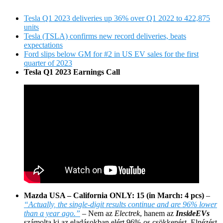
Tesla Q1 2023 deliveries up 36% over Q1 2022 to 422,875
units
Tesla (TSLA) confirms new record deliveries, beats
expectations
Ford slips below GM for #2 in US EV sales for the first
quarter of 2023
Tesla Q1 2023 Earnings Call
Mazda USA – California ONLY: 15 (in March: 4 pcs)
–
“Actually, the single-digit results continue and are 96% lower
than a year ago.”
– Nem az
Electrek
, hanem az
InsideEVs
számolta ki az eladásokban elért 96%-os csökkenést. Elnézést