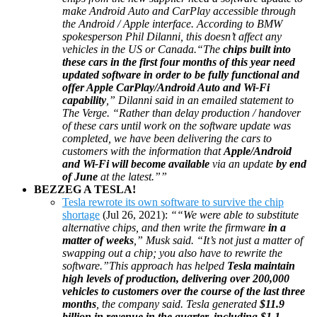
make Android Auto and CarPlay accessible through
the Android / Apple interface. According to BMW
spokesperson Phil Dilanni, this doesn’t affect any
vehicles in the US or Canada.“The
chips built into
these cars in the first four months of this year need
updated software in order to be fully functional and
offer Apple CarPlay/Android Auto and Wi-Fi
capability
,” Dilanni said in an emailed statement to
The Verge. “Rather than delay production / handover
of these cars until work on the software update was
completed, we have been delivering the cars to
customers with the information that
Apple/Android
and Wi-Fi will become available
via an update
by end
of June
at the latest.””
BEZZEG A TESLA!
Tesla rewrote its own software to survive the chip
shortage
(Jul 26, 2021):
““We were able to substitute
alternative chips, and then write the firmware
in a
matter of weeks
,” Musk said. “It’s not just a matter of
swapping out a chip; you also have to rewrite the
software.”This approach has helped
Tesla maintain
high levels of production, delivering over 200,000
vehicles to customers over the course of the last three
months
, the company said. Tesla generated
$11.9
billion in revenue in the quarter, including $1.1