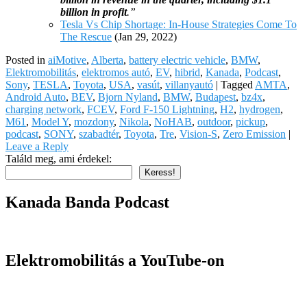
billion in profit
.”
Tesla Vs Chip Shortage: In-House Strategies Come To
The Rescue
(Jan 29, 2022)
Posted in
aiMotive
,
Alberta
,
battery electric vehicle
,
BMW
,
Elektromobilitás
,
elektromos autó
,
EV
,
hibrid
,
Kanada
,
Podcast
,
Sony
,
TESLA
,
Toyota
,
USA
,
vasút
,
villanyautó
|
Tagged
AMTA
,
Android Auto
,
BEV
,
Bjorn Nyland
,
BMW
,
Budapest
,
bz4x
,
charging network
,
FCEV
,
Ford F-150 Lightning
,
H2
,
hydrogen
,
M61
,
Model Y
,
mozdony
,
Nikola
,
NoHAB
,
outdoor
,
pickup
,
podcast
,
SONY
,
szabadtér
,
Toyota
,
Tre
,
Vision-S
,
Zero Emission
|
Leave a Reply
Találd meg, ami érdekel:
Keress!
Kanada Banda Podcast
Elektromobilitás a YouTube-on