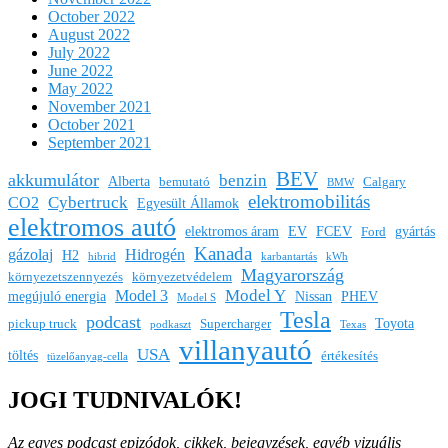
October 2022
August 2022
July 2022
June 2022
May 2022
November 2021
October 2021
September 2021
BEV
akkumulátor
benzin
Alberta
bemutató
Calgary
BMW
elektromobilitás
Cybertruck
CO2
Egyesült Államok
elektromos autó
elektromos áram
EV
FCEV
gyártás
Ford
Kanada
gázolaj
Hidrogén
H2
hibrid
karbantartás
kWh
Magyarország
környezetszennyezés
környezetvédelem
Model Y
Model 3
megújuló energia
Nissan
PHEV
Model S
Tesla
podcast
Toyota
pickup truck
Supercharger
podkaszt
Texas
villanyautó
USA
töltés
értékesítés
tüzelőanyag-cella
JOGI TUDNIVALÓK!
Az egyes podcast epizódok, cikkek, bejegyzések, egyéb vizuális