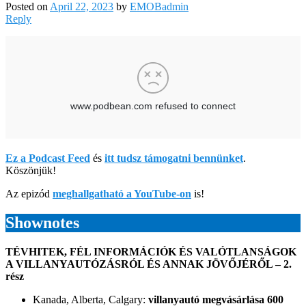
Posted on
April 22, 2023
by
EMOBadmin
Reply
Ez a Podcast Feed
és
itt tudsz támogatni bennünket
.
Köszönjük!
Az epizód
meghallgatható a YouTube-on
is!
Shownotes
TÉVHITEK, FÉL INFORMÁCIÓK ÉS VALÓTLANSÁGOK
A VILLANYAUTÓZÁSRÓL ÉS ANNAK JÖVŐJÉRŐL – 2.
rész
Kanada, Alberta, Calgary:
villanyautó megvásárlása 600