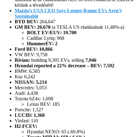
kérünk a tévedésért!
Mazda’s USA CEO Says Longer-Range EVs Aren’t
Sustainable
BYD BEV:
264,647
GM BEV: 20,670
(a TESLA US eladásainak 11,48%-a)
BOLT EV/EUV: 19.700
Cadillac Lyriq: 968
HummerEV: 2
Ford BEV: 10,866
VW BEV: 9,758
Rivian:
building 9,395 EVs, selling
7,946
Hyundai reported a 22% decrease – BEV: 7,592
BMW: 6,585
Kia: 6,242
NISSAN: 5,214
Mercedes: 5,053
Audi: 4,438
Toyota bZ4x: 1,698
Lexus BEV: 185
Porsche: 1,527
LUCID: 1,368
Vinfast: 110
H2-FCEV:
Hyundai NEXO: 65 (-60.8%)