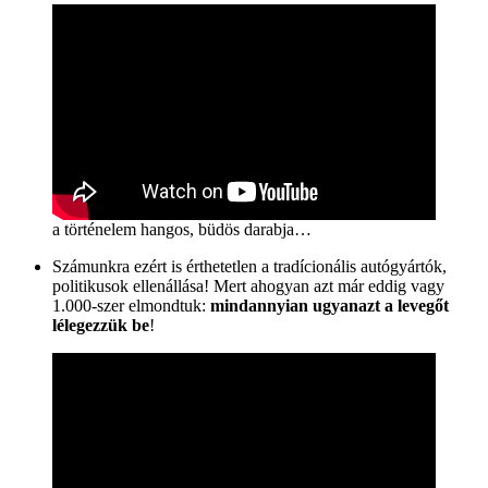
a történelem hangos, büdös darabja…
Számunkra ezért is érthetetlen a tradícionális autógyártók,
politikusok ellenállása! Mert ahogyan azt már eddig vagy
1.000-szer elmondtuk:
mindannyian ugyanazt a levegőt
lélegezzük be
!