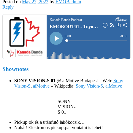
Posted on
May 27, 2022
by
EMOBadmin
Reply
Shownotes
SONY VISION-S 01
@ aiMotive Budapest – Web:
Sony
Vision-S
,
aiMotive
– Wikipedia:
Sony Vision-S
,
aiMotive
SONY
VISION-
S 01
Pickup-ok és a utánfutó lakókocsik…
Nahát! Elektromos pickup-pal vontatni is lehet!