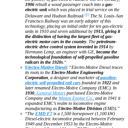
1906
rebuilt a wood passenger coach into a
gas-
electric unit
which was placed in trial service on the
[4]
Delaware and Hudson Railroad.
The St. Louis–San
Francisco Railway was an early adopter of this
technology, placing an initial order for ten gas-electric
units in 1910 and seven additional by
1913, giving it
the distinction of having the largest fleet of gas-
electric motor cars in the country
. The
petroleum-
electric drive control system invented in 1914
by
Hermann Lemp, an engineer with GE,
became the
technological foundation of self-propelled gasoline
railcars in the 1920s
.“
Electro-Motive Diesel
:
“Electro-Motive Diesel traces
its roots to the
Electro-Motive Engineering
Corporation
, a designer and marketer of
gasoline-
electric self-propelled rail cars
founded in
1922
and
later renamed Electro-Motive Company (EMC). In
1930
,
General Motors
purchased Electro-Motive
Company and the
Winton Engine Co.
, and in 1941 it
expanded EMC’s realm to locomotive engine
manufacturing as
Electro-Motive Division
(EMD).”
“
The
EMD F7
is a 1,500 horsepower (1,100 kW)
Diesel-electric locomotive produced between February
1949 and December 1953 by the Electro-Motive