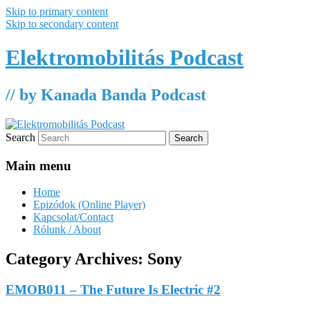
Skip to primary content
Skip to secondary content
Elektromobilitás Podcast
// by Kanada Banda Podcast
Search
Main menu
Home
Epizódok (Online Player)
Kapcsolat/Contact
Rólunk / About
Category Archives:
Sony
EMOB011 – The Future Is Electric #2