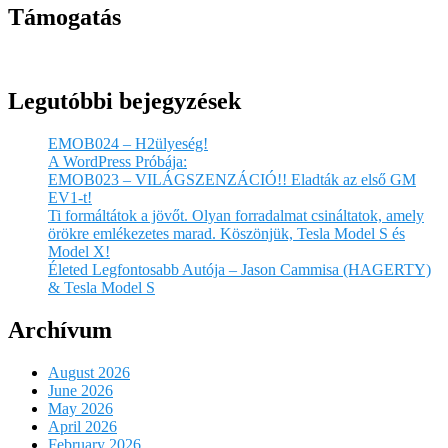
Támogatás
Legutóbbi bejegyzések
EMOB024 – H2ülyeség!
A WordPress Próbája:
EMOB023 – VILÁGSZENZÁCIÓ!! Eladták az első GM
EV1-t!
Ti formáltátok a jövőt. Olyan forradalmat csináltatok, amely
örökre emlékezetes marad. Köszönjük, Tesla Model S és
Model X!
Életed Legfontosabb Autója – Jason Cammisa (HAGERTY)
& Tesla Model S
Archívum
August 2026
June 2026
May 2026
April 2026
February 2026