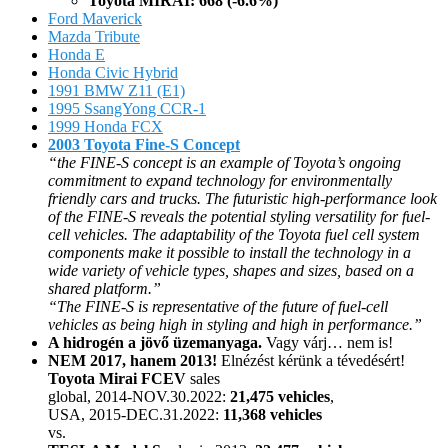
Toyota MIRAI: 668 (-6.6%)
Ford Maverick
Mazda Tribute
Honda E
Honda Civic Hybrid
1991 BMW Z11 (E1)
1995 SsangYong CCR-1
1999 Honda FCX
2003 Toyota Fine-S Concept
“the FINE-S concept is an example of Toyota’s ongoing
commitment to expand technology for environmentally
friendly cars and trucks. The futuristic high-performance look
of the FINE-S reveals the potential styling versatility for fuel-
cell vehicles. The adaptability of the Toyota fuel cell system
components make it possible to install the technology in a
wide variety of vehicle types, shapes and sizes, based on a
shared platform.”
“The FINE-S is representative of the future of fuel-cell
vehicles as being high in styling and high in performance.”
A hidrogén a jövő üzemanyaga.
Vagy várj… nem is!
NEM 2017, hanem 2013!
Elnézést kérünk a tévedésért!
Toyota Mirai FCEV
sales
global, 2014-NOV.30.2022:
21,475 vehicles
,
USA, 2015-DEC.31.2022:
11,368 vehicles
vs.