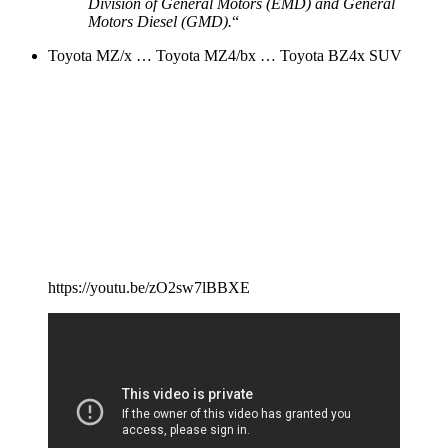
Division of General Motors (EMD) and General
Motors Diesel (GMD).
“
Toyota MZ/x … Toyota MZ4/bx … Toyota BZ4x SUV
https://youtu.be/zO2sw7lBBXE