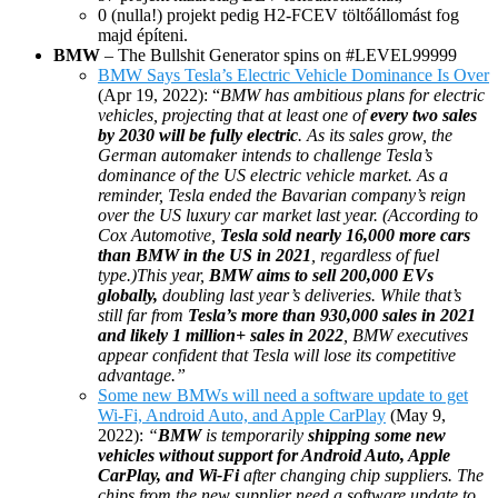
0 (nulla!) projekt pedig H2-FCEV töltőállomást fog
majd építeni.
BMW
– The Bullshit Generator spins on #LEVEL99999
BMW Says Tesla’s Electric Vehicle Dominance Is Over
(Apr 19, 2022): “
BMW has ambitious plans for electric
vehicles, projecting that at least one of
every two sales
by 2030 will be fully electric
. As its sales grow, the
German automaker intends to challenge Tesla’s
dominance of the US electric vehicle market. As a
reminder, Tesla ended the Bavarian company’s reign
over the US luxury car market last year. (According to
Cox Automotive,
Tesla sold nearly 16,000 more cars
than BMW in the US in 2021
, regardless of fuel
type.)This year,
BMW aims to sell 200,000 EVs
globally,
doubling last year’s deliveries. While that’s
still far from
Tesla’s more than 930,000 sales in 2021
and likely 1 million+ sales in 2022
, BMW executives
appear confident that Tesla will lose its competitive
advantage.”
Some new BMWs will need a software update to get
Wi-Fi, Android Auto, and Apple CarPlay
(May 9,
2022):
“
BMW
is temporarily
shipping some new
vehicles without support for Android Auto, Apple
CarPlay, and Wi-Fi
after changing chip suppliers. The
chips from the new supplier need a software update to