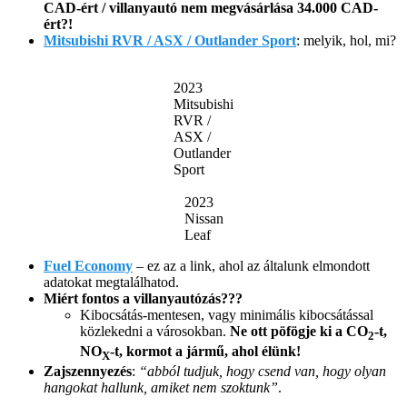
CAD-ért / villanyautó nem megvásárlása 34.000 CAD-
ért?!
Mitsubishi RVR / ASX / Outlander Sport
: melyik, hol, mi?
2023
Mitsubishi
RVR /
ASX /
Outlander
Sport
2023
Nissan
Leaf
Fuel Economy
– ez az a link, ahol az általunk elmondott
adatokat megtalálhatod.
Miért fontos a villanyautózás???
Kibocsátás-mentesen, vagy minimális kibocsátással
közlekedni a városokban.
Ne ott pöfögje ki a CO
-t,
2
NO
-t, kormot a jármű, ahol élünk!
X
Zajszennyezés
:
“abból tudjuk, hogy csend van, hogy olyan
hangokat hallunk, amiket nem szoktunk”
.