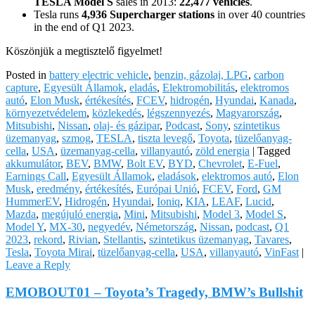
TESLA Model S
sales in 2013:
22,477 vehicles
.
Tesla runs
4,936 Supercharger stations
in over 40 countries
in the end of Q1 2023.
Köszönjük a megtisztelő figyelmet!
Posted in
battery electric vehicle
,
benzin, gázolaj, LPG
,
carbon
capture
,
Egyesült Államok
,
eladás
,
Elektromobilitás
,
elektromos
autó
,
Elon Musk
,
értékesítés
,
FCEV
,
hidrogén
,
Hyundai
,
Kanada
,
környezetvédelem
,
közlekedés
,
légszennyezés
,
Magyarország
,
Mitsubishi
,
Nissan
,
olaj- és gázipar
,
Podcast
,
Sony
,
szintetikus
üzemanyag
,
szmog
,
TESLA
,
tiszta levegő
,
Toyota
,
tüzelőanyag-
cella
,
USA
,
üzemanyag-cella
,
villanyautó
,
zöld energia
|
Tagged
akkumulátor
,
BEV
,
BMW
,
Bolt EV
,
BYD
,
Chevrolet
,
E-Fuel
,
Earnings Call
,
Egyesült Államok
,
eladások
,
elektromos autó
,
Elon
Musk
,
eredmény
,
értékesítés
,
Európai Unió
,
FCEV
,
Ford
,
GM
HummerEV
,
Hidrogén
,
Hyundai
,
Ioniq
,
KIA
,
LEAF
,
Lucid
,
Mazda
,
megújuló energia
,
Mini
,
Mitsubishi
,
Model 3
,
Model S
,
Model Y
,
MX-30
,
negyedév
,
Németország
,
Nissan
,
podcast
,
Q1
2023
,
rekord
,
Rivian
,
Stellantis
,
szintetikus üzemanyag
,
Tavares
,
Tesla
,
Toyota Mirai
,
tüzelőanyag-cella
,
USA
,
villanyautó
,
VinFast
|
Leave a Reply
EMOBOUT01 – Toyota’s Tragedy, BMW’s Bullshit