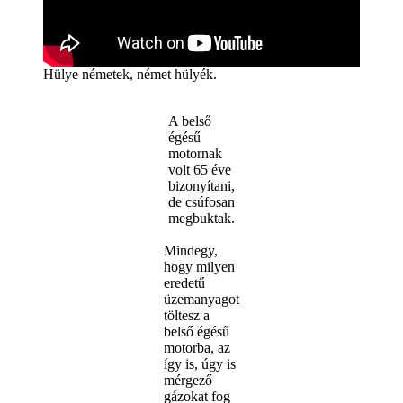
Hülye németek, német hülyék.
A belső
égésű
motornak
volt 65 éve
bizonyítani,
de csúfosan
megbuktak.
Mindegy,
hogy milyen
eredetű
üzemanyagot
töltesz a
belső égésű
motorba, az
így is, úgy is
mérgező
gázokat fog