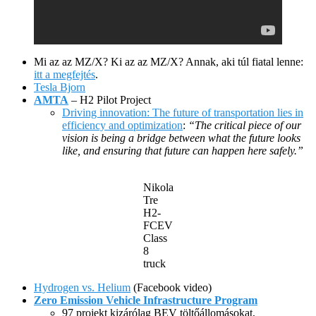
Mi az az MZ/X? Ki az az MZ/X? Annak, aki túl fiatal lenne:
itt a megfejtés
.
Tesla Bjorn
AMTA
– H2 Pilot Project
Driving innovation: The future of transportation lies in
efficiency and optimization
:
“The critical piece of our
vision is being a bridge between what the future looks
like, and ensuring that future can happen here safely.”
Nikola
Tre
H2-
FCEV
Class
8
truck
Hydrogen vs. Helium
(Facebook video)
Zero Emission Vehicle Infrastructure Program
97 projekt kizárólag BEV töltőállomásokat,