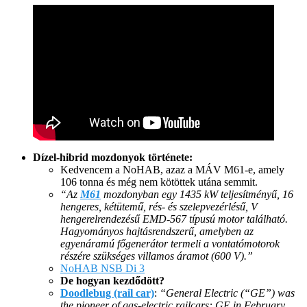
Dízel-hibrid mozdonyok története:
Kedvencem a NoHAB, azaz a MÁV M61-e, amely
106 tonna és még nem kötöttek utána semmit.
“Az
M61
mozdonyban egy 1435 kW teljesítményű, 16
hengeres, kétütemű, rés- és szelepvezérlésű, V
hengerelrendezésű EMD-567 típusú motor található.
Hagyományos hajtásrendszerű, amelyben az
egyenáramú főgenerátor termeli a vontatómotorok
részére szükséges villamos áramot (600 V).”
NoHAB NSB Di 3
De hogyan kezdődött?
Doodlebug (rail car)
:
“General Electric (“GE”) was
the pioneer of gas-electric railcars: GE in February,