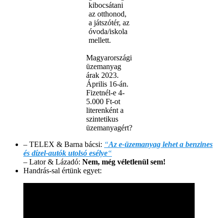
kibocsátani
az otthonod,
a játszótér, az
óvoda/iskola
mellett.
Magyarországi
üzemanyag
árak 2023.
Április 16-án.
Fizetnél-e 4-
5.000 Ft-ot
literenként a
szintetikus
üzemanyagért?
– TELEX & Barna bácsi:
“
Az e-üzemanyag lehet a benzines
és dízel-autók utolsó esélye
“
– Lator & Lázadó:
Nem, még véletlenül sem!
Handrás-sal értünk egyet: