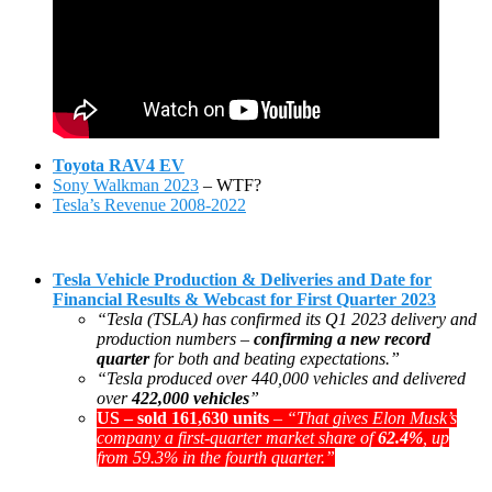
Toyota RAV4 EV
Sony Walkman 2023
– WTF?
Tesla’s Revenue 2008-2022
Tesla Vehicle Production & Deliveries and Date for
Financial Results & Webcast for First Quarter 2023
“Tesla (TSLA) has confirmed its Q1 2023 delivery and
production numbers –
confirming a new record
quarter
for both and beating expectations.”
“Tesla produced over 440,000 vehicles and delivered
over
422,000 vehicles
”
US – sold 161,630 units
–
“That gives Elon Musk’s
company a first-quarter market share of
62.4%
, up
from 59.3% in the fourth quarter.”