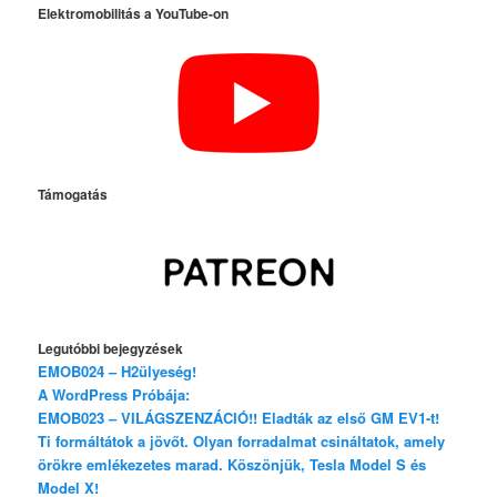
Elektromobilitás a YouTube-on
Támogatás
Legutóbbi bejegyzések
EMOB024 – H2ülyeség!
A WordPress Próbája:
EMOB023 – VILÁGSZENZÁCIÓ!! Eladták az első GM EV1-t!
Ti formáltátok a jövőt. Olyan forradalmat csináltatok, amely
örökre emlékezetes marad. Köszönjük, Tesla Model S és
Model X!