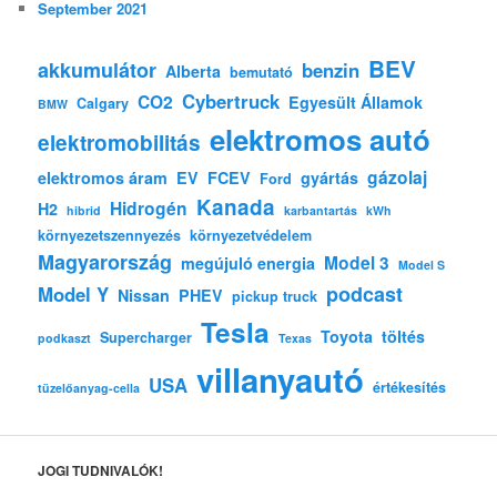
September 2021
BEV
akkumulátor
benzin
Alberta
bemutató
Cybertruck
CO2
Egyesült Államok
Calgary
BMW
elektromos autó
elektromobilitás
gázolaj
elektromos áram
EV
FCEV
gyártás
Ford
Kanada
Hidrogén
H2
hibrid
karbantartás
kWh
környezetszennyezés
környezetvédelem
Magyarország
Model 3
megújuló energia
Model S
podcast
Model Y
Nissan
PHEV
pickup truck
Tesla
Toyota
töltés
Supercharger
podkaszt
Texas
villanyautó
USA
értékesítés
tüzelőanyag-cella
JOGI TUDNIVALÓK!