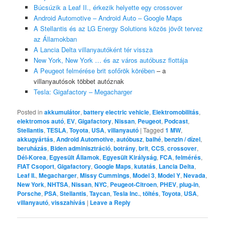
Búcsúzik a Leaf II., érkezik helyette egy crossover
Android Automotive – Android Auto – Google Maps
A Stellantis és az LG Energy Solutions közös jövőt tervez
az Államokban
A Lancia Delta villanyautóként tér vissza
New York, New York … és az város autóbusz flottája
A Peugeot felmérése brit sofőrök körében
– a
villanyautósok többet autóznak
Tesla: Gigafactory – Megacharger
Posted in
akkumulátor
,
battery electric vehicle
,
Elektromobilitás
,
elektromos autó
,
EV
,
Gigafactory
,
Nissan
,
Peugeot
,
Podcast
,
Stellantis
,
TESLA
,
Toyota
,
USA
,
villanyautó
|
Tagged
1 MW
,
akkugyártás
,
Android Automotive
,
autóbusz
,
balhé
,
benzin / dízel
,
beruházás
,
Biden adminisztráció
,
botrány
,
brit
,
CCS
,
crossover
,
Dél-Korea
,
Egyesült Államok
,
Egyesült Királyság
,
FCA
,
felmérés
,
FIAT Csoport
,
Gigafactory
,
Google Maps
,
kutatás
,
Lancia Delta
,
Leaf II.
,
Megacharger
,
Missy Cummings
,
Model 3
,
Model Y
,
Nevada
,
New York
,
NHTSA
,
Nissan
,
NYC
,
Peugeot-Citroen
,
PHEV
,
plug-in
,
Porsche
,
PSA
,
Stellantis
,
Taycan
,
Tesla Inc.
,
töltés
,
Toyota
,
USA
,
villanyautó
,
visszahívás
|
Leave a Reply