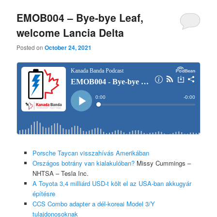
EMOB004 – Bye-bye Leaf,
welcome Lancia Delta
Posted on
October 24, 2021
Porsche Taycan visszahívás Amerikában
Országos botrány van kialakulóban?
Missy Cummings –
NHTSA – Tesla Inc.
A Toyota 3,4 milliárd USD-t költ el az USA-ban akkugyár
építésre
CCS Combo adapter a dél-koreai Model 3/Y
tulajdonosoknak