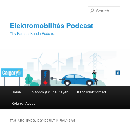
Skip
Skip
to
to
Sear
primary
secondary
content
content
Elektromobilitás Podcast
// by Kanada Banda Podcast
Main
Home
Epizódok (Online Player)
Kapcsolat/Contact
menu
Rólunk / About
TAG ARCHIVES:
EGYESÜLT KIRÁLYSÁG