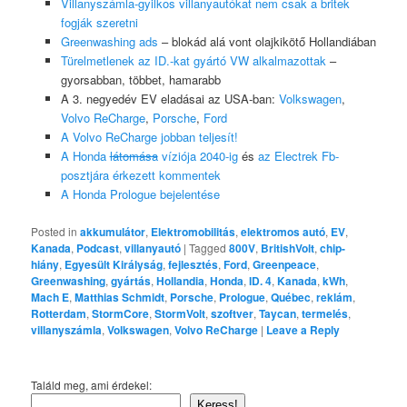
Villanyszámla-gyilkos villanyautókat nem csak a britek
fogják szeretni
Greenwashing ads
– blokád alá vont olajkikötő Hollandiában
Türelmetlenek az ID.-kat gyártó VW alkalmazottak
–
gyorsabban, többet, hamarabb
A 3. negyedév EV eladásai az USA-ban:
Volkswagen
,
Volvo ReCharge
,
Porsche
,
Ford
A Volvo ReCharge jobban teljesít!
A Honda
látomása
víziója 2040-ig
és
az Electrek Fb-
posztjára érkezett kommentek
A Honda Prologue bejelentése
Posted in
akkumulátor
,
Elektromobilitás
,
elektromos autó
,
EV
,
Kanada
,
Podcast
,
villanyautó
|
Tagged
800V
,
BritishVolt
,
chip-
hiány
,
Egyesült Királyság
,
fejlesztés
,
Ford
,
Greenpeace
,
Greenwashing
,
gyártás
,
Hollandia
,
Honda
,
ID. 4
,
Kanada
,
kWh
,
Mach E
,
Matthias Schmidt
,
Porsche
,
Prologue
,
Québec
,
reklám
,
Rotterdam
,
StormCore
,
StormVolt
,
szoftver
,
Taycan
,
termelés
,
villanyszámla
,
Volkswagen
,
Volvo ReCharge
|
Leave a Reply
Találd meg, ami érdekel:
Keress!