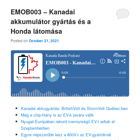
EMOB003 – Kanadai
akkumulátor gyártás és a
Honda látomása
Posted on
October 21, 2021
Kanadai akkugyártás: BritishVolt és StormVolt Québec-ben
Még a chip-hiány is az EV-k javára válik
Nyugat-Európában rekord mennyiségű EV-t adtak el
Szeptemberben
Egyre népszerűbb lesz a 800V-t az EV-gyártóknál