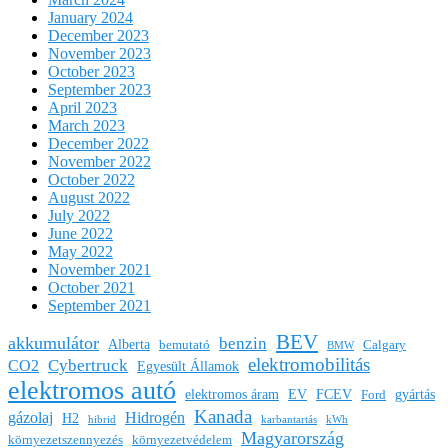
January 2024
December 2023
November 2023
October 2023
September 2023
April 2023
March 2023
December 2022
November 2022
October 2022
August 2022
July 2022
June 2022
May 2022
November 2021
October 2021
September 2021
BEV
akkumulátor
benzin
Alberta
bemutató
Calgary
BMW
elektromobilitás
Cybertruck
CO2
Egyesült Államok
elektromos autó
elektromos áram
EV
FCEV
gyártás
Ford
Kanada
gázolaj
Hidrogén
H2
hibrid
karbantartás
kWh
Magyarország
környezetszennyezés
környezetvédelem