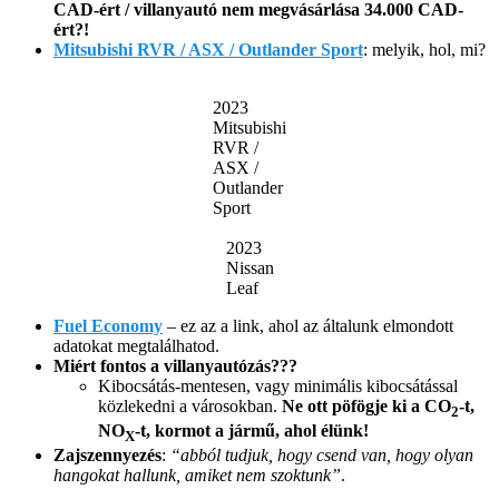
CAD-ért / villanyautó nem megvásárlása 34.000 CAD-
ért?!
Mitsubishi RVR / ASX / Outlander Sport
: melyik, hol, mi?
2023
Mitsubishi
RVR /
ASX /
Outlander
Sport
2023
Nissan
Leaf
Fuel Economy
– ez az a link, ahol az általunk elmondott
adatokat megtalálhatod.
Miért fontos a villanyautózás???
Kibocsátás-mentesen, vagy minimális kibocsátással
közlekedni a városokban.
Ne ott pöfögje ki a CO
-t,
2
NO
-t, kormot a jármű, ahol élünk!
X
Zajszennyezés
:
“abból tudjuk, hogy csend van, hogy olyan
hangokat hallunk, amiket nem szoktunk”
.