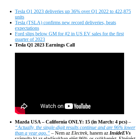
Tesla Q1 2023 deliveries up 36% over Q1 2022 to 422,875
units
Tesla (TSLA) confirms new record deliveries, beats
expectations
Ford slips below GM for #2 in US EV sales for the first
quarter of 2023
Tesla Q1 2023 Earnings Call
Mazda USA – California ONLY: 15 (in March: 4 pcs)
–
“Actually, the single-digit results continue and are 96% lower
than a year ago.”
– Nem az
Electrek
, hanem az
InsideEVs
számolta ki az eladásokban elért 96%-os csökkenést. Elnézést