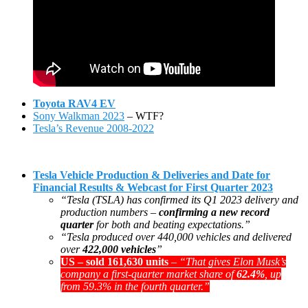
Toyota RAV4 EV
Sony Walkman 2023
– WTF?
Tesla’s Revenue 2008-2022
Tesla Vehicle Production & Deliveries and Date for
Financial Results & Webcast for First Quarter 2023
“Tesla (TSLA) has confirmed its Q1 2023 delivery and
production numbers –
confirming a new record
quarter
for both and beating expectations.”
“Tesla produced over 440,000 vehicles and delivered
over
422,000 vehicles
”
US – sold 161,630 units
–
“That gives Elon Musk’s
company a first-quarter market share of
62.4%
, up
from 59.3% in the fourth quarter.”