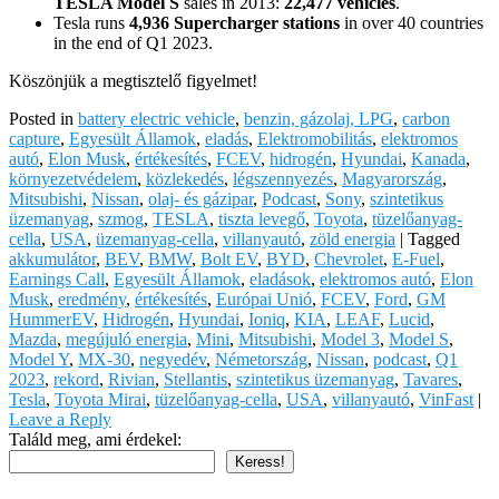
TESLA Model S
sales in 2013:
22,477 vehicles
.
Tesla runs
4,936 Supercharger stations
in over 40 countries
in the end of Q1 2023.
Köszönjük a megtisztelő figyelmet!
Posted in
battery electric vehicle
,
benzin, gázolaj, LPG
,
carbon
capture
,
Egyesült Államok
,
eladás
,
Elektromobilitás
,
elektromos
autó
,
Elon Musk
,
értékesítés
,
FCEV
,
hidrogén
,
Hyundai
,
Kanada
,
környezetvédelem
,
közlekedés
,
légszennyezés
,
Magyarország
,
Mitsubishi
,
Nissan
,
olaj- és gázipar
,
Podcast
,
Sony
,
szintetikus
üzemanyag
,
szmog
,
TESLA
,
tiszta levegő
,
Toyota
,
tüzelőanyag-
cella
,
USA
,
üzemanyag-cella
,
villanyautó
,
zöld energia
|
Tagged
akkumulátor
,
BEV
,
BMW
,
Bolt EV
,
BYD
,
Chevrolet
,
E-Fuel
,
Earnings Call
,
Egyesült Államok
,
eladások
,
elektromos autó
,
Elon
Musk
,
eredmény
,
értékesítés
,
Európai Unió
,
FCEV
,
Ford
,
GM
HummerEV
,
Hidrogén
,
Hyundai
,
Ioniq
,
KIA
,
LEAF
,
Lucid
,
Mazda
,
megújuló energia
,
Mini
,
Mitsubishi
,
Model 3
,
Model S
,
Model Y
,
MX-30
,
negyedév
,
Németország
,
Nissan
,
podcast
,
Q1
2023
,
rekord
,
Rivian
,
Stellantis
,
szintetikus üzemanyag
,
Tavares
,
Tesla
,
Toyota Mirai
,
tüzelőanyag-cella
,
USA
,
villanyautó
,
VinFast
|
Leave a Reply
Találd meg, ami érdekel:
Keress!