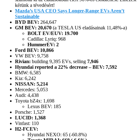
kérünk a tévedésért!
Mazda’s USA CEO Says Longer-Range EVs Aren’t
Sustainable
BYD BEV:
264,647
GM BEV: 20,670
(a TESLA US eladásainak 11,48%-a)
BOLT EV/EUV: 19.700
Cadillac Lyriq: 968
HummerEV: 2
Ford BEV: 10,866
VW BEV: 9,758
Rivian:
building 9,395 EVs, selling
7,946
Hyundai reported a 22% decrease – BEV: 7,592
BMW: 6,585
Kia: 6,242
NISSAN: 5,214
Mercedes: 5,053
Audi: 4,438
Toyota bZ4x: 1,698
Lexus BEV: 185
Porsche: 1,527
LUCID: 1,368
Vinfast: 110
H2-FCEV:
Hyundai NEXO: 65 (-60.8%)