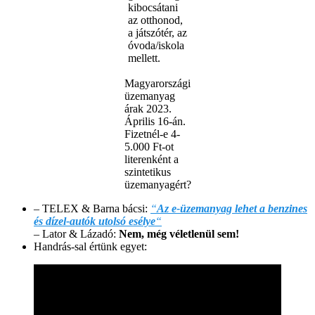
kibocsátani
az otthonod,
a játszótér, az
óvoda/iskola
mellett.
Magyarországi
üzemanyag
árak 2023.
Április 16-án.
Fizetnél-e 4-
5.000 Ft-ot
literenként a
szintetikus
üzemanyagért?
– TELEX & Barna bácsi:
“
Az e-üzemanyag lehet a benzines
és dízel-autók utolsó esélye
“
– Lator & Lázadó:
Nem, még véletlenül sem!
Handrás-sal értünk egyet: