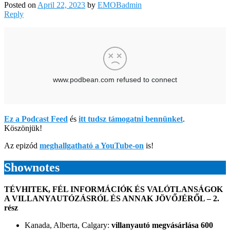
Posted on
April 22, 2023
by
EMOBadmin
Reply
Ez a Podcast Feed
és
itt tudsz támogatni bennünket
.
Köszönjük!
Az epizód
meghallgatható a YouTube-on
is!
Shownotes
TÉVHITEK, FÉL INFORMÁCIÓK ÉS VALÓTLANSÁGOK
A VILLANYAUTÓZÁSRÓL ÉS ANNAK JÖVŐJÉRŐL – 2.
rész
Kanada, Alberta, Calgary:
villanyautó megvásárlása 600