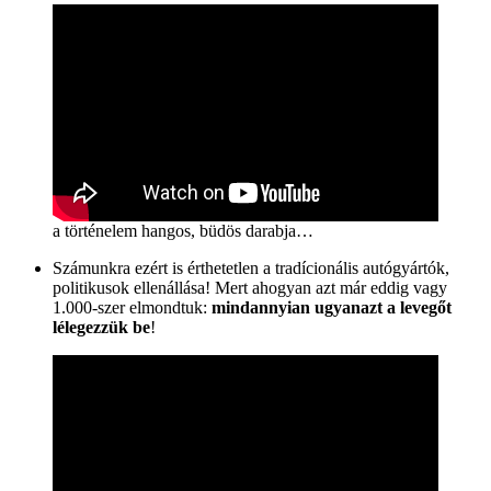
a történelem hangos, büdös darabja…
Számunkra ezért is érthetetlen a tradícionális autógyártók,
politikusok ellenállása! Mert ahogyan azt már eddig vagy
1.000-szer elmondtuk:
mindannyian ugyanazt a levegőt
lélegezzük be
!