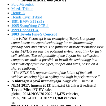
Toyota MIRAI: 668 (-6.6%)
Ford Maverick
Mazda Tribute
Honda E
Honda Civic Hybrid
1991 BMW Z11 (E1)
1995 SsangYong CCR-1
1999 Honda FCX
2003 Toyota Fine-S Concept
“the FINE-S concept is an example of Toyota’s ongoing
commitment to expand technology for environmentally
friendly cars and trucks. The futuristic high-performance look
of the FINE-S reveals the potential styling versatility for fuel-
cell vehicles. The adaptability of the Toyota fuel cell system
components make it possible to install the technology in a
wide variety of vehicle types, shapes and sizes, based on a
shared platform.”
“The FINE-S is representative of the future of fuel-cell
vehicles as being high in styling and high in performance.”
A hidrogén a jövő üzemanyaga.
Vagy várj… nem is!
NEM 2017, hanem 2013!
Elnézést kérünk a tévedésért!
Toyota Mirai FCEV
sales
global, 2014-NOV.30.2022:
21,475 vehicles
,
USA, 2015-DEC.31.2022:
11,368 vehicles
vs.