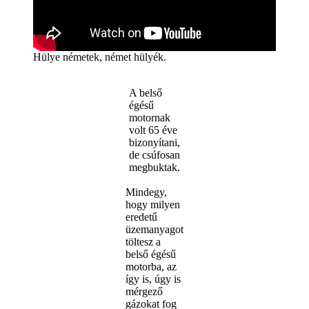
Hülye németek, német hülyék.
A belső
égésű
motornak
volt 65 éve
bizonyítani,
de csúfosan
megbuktak.
Mindegy,
hogy milyen
eredetű
üzemanyagot
töltesz a
belső égésű
motorba, az
így is, úgy is
mérgező
gázokat fog