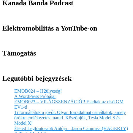
Kanada Banda Podcast
Elektromobilitás a YouTube-on
Támogatás
Legutóbbi bejegyzések
EMOB024 – H2ülyeség!
A WordPress Próbája:
EMOB023 – VILÁGSZENZÁCIÓ!! Eladták az első GM
EV1-t!
Ti formáltátok a jövőt. Olyan forradalmat csináltatok, amely
örökre emlékezetes marad. Köszönjük, Tesla Model S és
Model X!
Életed Legfontosabb Autója – Jason Cammisa (HAGERTY)