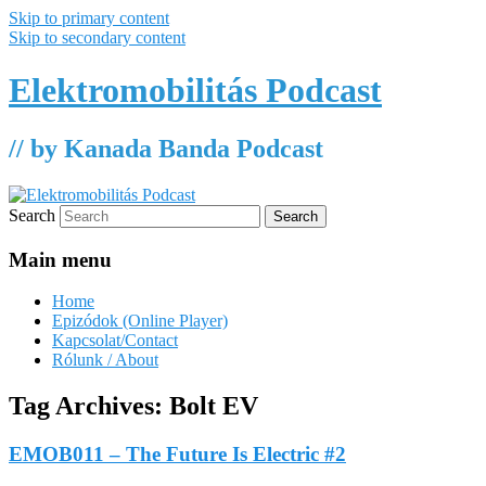
Skip to primary content
Skip to secondary content
Elektromobilitás Podcast
// by Kanada Banda Podcast
Search
Main menu
Home
Epizódok (Online Player)
Kapcsolat/Contact
Rólunk / About
Tag Archives:
Bolt EV
EMOB011 – The Future Is Electric #2