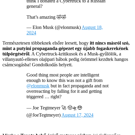
think I donated a Cybertruck to a Russian
general?
That’s amazing 🤣🤣
— Elon Musk (@elonmusk)
August 18,
2024
Természetesen többeknek elsőre leesett, hogy
itt nincs másról szó,
mint a putyini propaganda-gépezet egy újabb fogaskerekének
túlpörgéséről
. A Cybertruck-kritikusok és a Musk-gyűlölök, a
villanyautó-ellenes olajipari bábok pedig örömmel kezdtek hangos
csámcsogásba! Gondolkodás helyett.
Good thing most people are intelligent
enough to know this was not a gift from
@elonmusk
but in fact propaganda and not
overreacting by falling for it and getting
triggered … right?
— Joe Tegtmeyer 🚀 🤠🛸😎
(@JoeTegtmeyer)
August 17, 2024