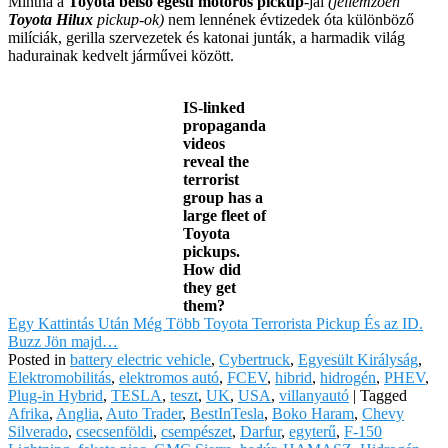
Mintha a
Toyota belső égésű motoros pickup
-jai
(jellemzően
Toyota Hilux
pickup-ok)
nem lennének évtizedek óta különböző
milíciák, gerilla szervezetek és katonai junták, a harmadik világ
hadurainak kedvelt járművei között.
IS-linked
propaganda
videos
reveal the
terrorist
group has a
large fleet of
Toyota
pickups.
How did
they get
them?
Egy Kattintás Után Még Több Toyota Terrorista Pickup És az ID.
Buzz Jön majd…
Posted in
battery electric vehicle
,
Cybertruck
,
Egyesült Királyság
,
Elektromobilitás
,
elektromos autó
,
FCEV
,
hibrid
,
hidrogén
,
PHEV
,
Plug-in Hybrid
,
TESLA
,
teszt
,
UK
,
USA
,
villanyautó
|
Tagged
Afrika
,
Anglia
,
Auto Trader
,
BestInTesla
,
Boko Haram
,
Chevy
Silverado
,
csecsenföldi
,
csempészet
,
Darfur
,
egyterű
,
F-150