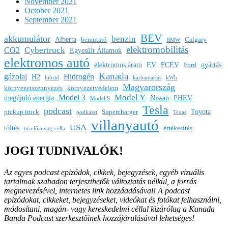
November 2021
October 2021
September 2021
BEV
akkumulátor
benzin
Alberta
bemutató
Calgary
BMW
elektromobilitás
Cybertruck
CO2
Egyesült Államok
elektromos autó
elektromos áram
EV
FCEV
gyártás
Ford
Kanada
gázolaj
Hidrogén
H2
hibrid
karbantartás
kWh
Magyarország
környezetszennyezés
környezetvédelem
Model Y
Model 3
megújuló energia
Nissan
PHEV
Model S
Tesla
podcast
Toyota
pickup truck
Supercharger
podkaszt
Texas
villanyautó
USA
töltés
értékesítés
tüzelőanyag-cella
JOGI TUDNIVALÓK!
Az egyes podcast epizódok, cikkek, bejegyzések, egyéb vizuális
tartalmak szabadon terjeszthetők változtatás nélkül, a forrás
megnevezésével, internetes link hozzáadásával!
A podcast
epizódokat, cikkeket, bejegyzéseket, videókat és fotókat felhasználni,
módosítani, magán- vagy kereskedelmi céllal kizárólag a Kanada
Banda Podcast szerkesztőinek hozzájárulásával lehetséges!