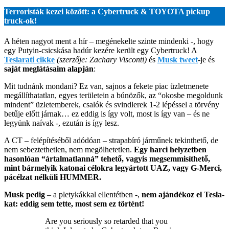
Terroristák kezei között: a Cybertruck & TOYOTA pickup
truck-ok!
A héten nagyot ment a hír – megénekelte szinte mindenki -, hogy
egy Putyin-csicskása hadúr kezére került egy Cybertruck! A
Teslarati cikke
(szerzője: Zachary Visconti)
és
Musk twee
t
-je és
saját meglátásaim alapján
:
Mit tudnánk mondani? Ez van, sajnos a fekete piac üzletmenete
megállíthatatlan, egyes területein a búnözők, az “okosbe megoldunk
mindent” üzletemberek, csalók és svindlerek 1-2 lépéssel a törvény
betűje előtt járnak… ez eddig is így volt, most is így van – és ne
legyünk naívak -, ezután is így lesz.
A CT – felépítéséből adódóan – strapabíró járműnek tekinthető, de
nem sebeztethetlen, nem megölhetetlen.
Egy harci helyzetben
hasonlóan “ártalmatlanná” tehető, vagyis megsemmisíthető,
mint bármelyik katonai célokra legyártott UAZ, vagy G-Merci,
pácélzat nélküli HUMMER.
Musk pedig
– a pletykákkal ellentétben -,
nem ajándékoz el Tesla-
kat: eddig sem tette, most sem ez történt!
Are you seriously so retarded that you