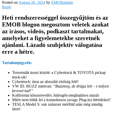
Posted on
August 26, 2024
by
EMOBadmin
Reply
Heti rendszerességgel összegyűjtöm és az
EMOB blogon megosztom veletek azokat
az írásos, videós, podkaszt tartalmakat,
amelyeket a figyelemetekbe szeretnék
ajánlani. Lázadó szubjektív válogatása
erre a hétre.
Tartalomjegyzék:
Terroristák kezei között: a Cybertruck & TOYOTA pickup
truck-ok!
Cybertruck: úton az abszolút elsőség felé!
VW ID. BUZZ minivan:
“Buzzmeg, de drága lett – s milyen
keveset tud!”
Kaliforniai kínszenvedés: hidrogén-meghajtásos utazás
Miért nem töltik fel a konnektoros (avagy Plug-in) hibrideket?
TESLA Model S: sok százezer mérföld után még mindig
úton!