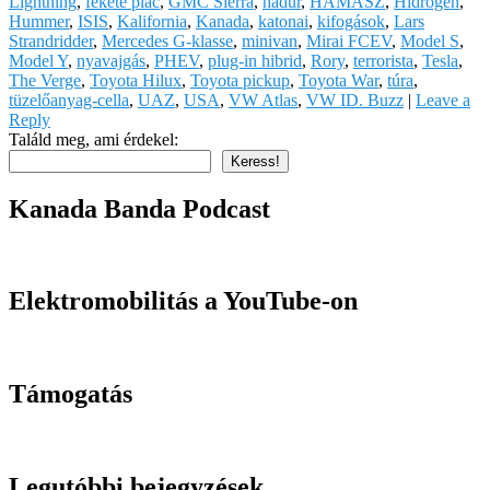
Lightning
,
fekete piac
,
GMC Sierra
,
hadúr
,
HAMASZ
,
Hidrogén
,
Hummer
,
ISIS
,
Kalifornia
,
Kanada
,
katonai
,
kifogások
,
Lars
Strandridder
,
Mercedes G-klasse
,
minivan
,
Mirai FCEV
,
Model S
,
Model Y
,
nyavajgás
,
PHEV
,
plug-in hibrid
,
Rory
,
terrorista
,
Tesla
,
The Verge
,
Toyota Hilux
,
Toyota pickup
,
Toyota War
,
túra
,
tüzelőanyag-cella
,
UAZ
,
USA
,
VW Atlas
,
VW ID. Buzz
|
Leave a
Reply
Találd meg, ami érdekel:
Keress!
Kanada Banda Podcast
Elektromobilitás a YouTube-on
Támogatás
Legutóbbi bejegyzések