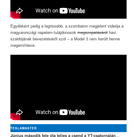
Egyébként pedig a legrissebb, a szombaton megjelent videója a
magyarországi napelem-tulajdonosok
megszopatásáról
havi
szaldójának bevezetéséről szól – a Model 3 nem került benne
megemlítésre.
TESLAMASTER
Június második fele óta teljes a csend a YT-csatornáján
…