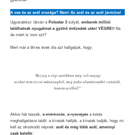
A vas és az acél országa? Nem! Az acél és az acél járműve!
Ugyanakkor: látván a
Polestar 3
súlyát,
emberek milliói
találhatnak nyugalmat a gyötrő évtizedek után! VÉGRE!!
Na
de miért is írom ezt?
Mert már a 90-es évek óta azt hallgatjuk, hogy:
“Bezzeg a régi autókban még volt anyag:
azokat nem óccsó műanyagból, meg puha alumíneumbó csináták,
hanem acélból!”
Akkor hát tessék,
a siránkozás
,
a nyavajgás
a kérés
meghallgatásra talált: a kínaiak hallják, a kínaiak tudják, hogy mi
kell az okoskodó népnek:
acél és még több acél, amennyi
csak belefér
.