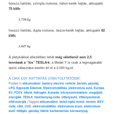
hosszú hatótáv, szimpla motoros, hátsó kerék hajtás, akkupakk
75 kWh
:
1.730 kg
hosszú hatótáv, dupla motoros, össze-kerék hajtás, akkupakk
82
kWh
:
1.847 kg
A pletykákkal ellentétben tehát
még véletlenül sem 2,5
tonnásak a “kis” TESLA-k
, a Model Y is csak a legmagasabb
opció választása esetén éri el a 2.000 kg-ot.
A CIKK EGY KATTINTÁS UTÁN FOLYTATÓDIK!
Posted in
akkumulátor
,
battery electric vehicle
,
benzin, gázolaj,
LPG
,
Egyesült Államok
,
Elektromobilitás
,
elektromos autó
,
Európa
,
EV
,
FCEV
,
hibrid
,
hidrogén
,
Kanada
,
környezetvédelem
,
megújuló
energiák
,
TESLA
,
tüzelőanyag-cella
,
villanyautó
,
Villanyautósok
,
zöld energia
|
Tagged
akkumulátor
,
belső égéű motor
,
benzin
,
BEV
,
cella
,
cikk
,
CO2
,
elektromobilitás
,
elektromos áram
,
elektromos
autó
,
földgáz
,
gázolaj
,
hibrid
,
karbantartás
,
károsanyag
,