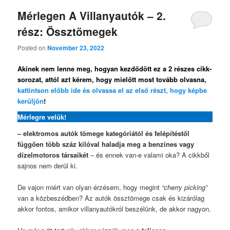
Mérlegen A Villanyautók – 2.
rész: Össztömegek
Posted on
November 23, 2022
Akinek nem lenne meg, hogyan kezdődött ez a 2 részes cikk-
sorozat, attól azt kérem, hogy mielőtt most tovább olvasna,
kattintson előbb ide és olvassa el az első részt, hogy képbe
kerüljön
!
Mérlegre velük!
– elektromos autók tömege kategóriától és felépítéstől
függően több száz kilóval haladja meg a benzines vagy
dízelmotoros társaikét
– és ennek van-e valami oka? A cikkből
sajnos nem derül ki.
De vajon miért van olyan érzésem, hogy megint
“cherry picking”
van a közbeszédben? Az autók össztömege csak és kizárólag
akkor fontos, amikor villanyautókról beszélünk, de akkor nagyon.