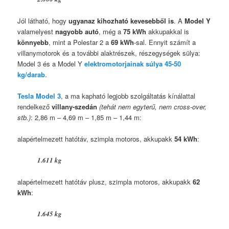
Jól látható, hogy
ugyanaz kihozható kevesebből is
. A
Model Y
valamelyest
nagyobb autó
, még a
75 kWh
akkupakkal is
könnyebb
, mint a Polestar 2 a
69 kWh
-sal. Ennyit számít a
villanymotorok és a további alaktrészek, részegységek sülya:
Model 3 és a Model Y
elektromotorjainak súlya 45-50
kg/darab
.
Tesla Model 3
, a ma kapható legjobb szolgáltatás kínálattal
rendelkező
villany-szedán
(tehát nem egyterű, nem cross-over,
stb.)
: 2,86 m – 4,69 m – 1,85 m – 1,44 m:
alapértelmezett hatótáv, szimpla motoros, akkupakk
54 kWh
:
1.611 kg
alapértelmezett hatótáv plusz, szimpla motoros, akkupakk
62
kWh
:
1.645 kg