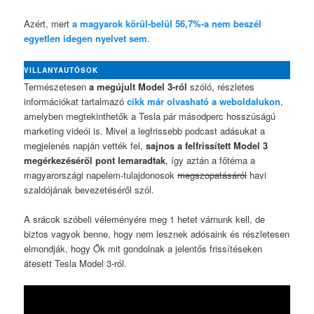
Azért, mert
a magyarok körül-belül 56,7%-a nem beszél
egyetlen idegen nyelvet sem
.
VILLANYAUTÓSOK
Természetesen
a megújult Model 3-ról
szóló, részletes
információkat tartalmazó
cikk már olvasható a weboldalukon
,
amelyben megtekinthetők a Tesla pár másodperc hosszúságú
marketing videói is. Mivel a legfrissebb podcast adásukat a
megjelenés napján vették fel,
sajnos a felfrissített Model 3
megérkezéséről pont lemaradtak
, így aztán a főtéma a
magyarországi napelem-tulajdonosok
megszopatásáról
havi
szaldójának bevezetéséről szól.
A srácok szóbeli véleményére meg 1 hetet várnunk kell, de
biztos vagyok benne, hogy nem lesznek adósaink és részletesen
elmondják, hogy Ők mit gondolnak a jelentős frissítéseken
átesett Tesla Model 3-ról.