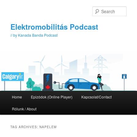
Skip
Skip
to
to
Sear
primary
secondary
content
content
Elektromobilitás Podcast
// by Kanada Banda Podcast
Main
Home
Epizódok (Online Player)
Kapcsolat/Contact
menu
Rólunk / About
TAG ARCHIVES:
NAPELEM