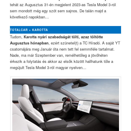
tehát az Augusztus 31-én megjelent 2023-as Tesla Model 3-ról
sem mondott még egy szót sem sajnos. De talán majd a
következő napokban…
TOTALCAR + KAROTTA
Tudom,
Karotta nyári szabadságát tölti, azaz töltötte
Augusztus hónapban
, ezért szünetel(t) a TC Híradó. A saját YT
csatornájára meg Január óta nem tett fel semmiféle tartalmat.
Nade, ma már Szeptember van, remélhetőleg a jövőhéten
érkezik a folytatás és akkor az elsők között hallhatunk tőle a
megújult Tesla Model 3-ról magyar nyelven…