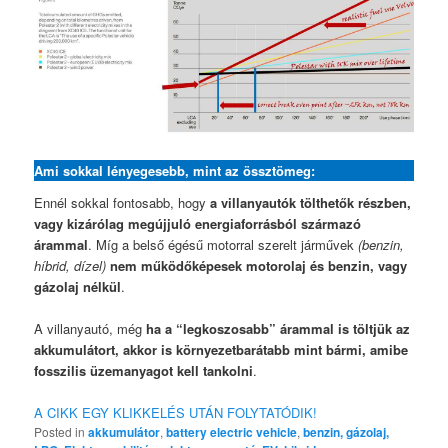
Ami sokkal lényegesebb, mint az össztömeg
:
Ennél sokkal fontosabb, hogy
a villanyautók tölthetők részben,
vagy kizárólag megújjuló energiaforrásból származó
árammal
. Míg a belső égésű motorral szerelt járművek
(benzin,
híbrid, dízel)
nem működőképesek motorolaj és benzin, vagy
gázolaj nélkül
.
A villanyautó, még
ha a “legkoszosabb” árammal is töltjük az
akkumulátort, akkor is környezetbarátabb mint bármi, amibe
fosszilis üzemanyagot kell tankolni
.
A CIKK EGY KLIKKELÉS UTÁN FOLYTATÓDIK!
Posted in
akkumulátor
,
battery electric vehicle
,
benzin, gázolaj,