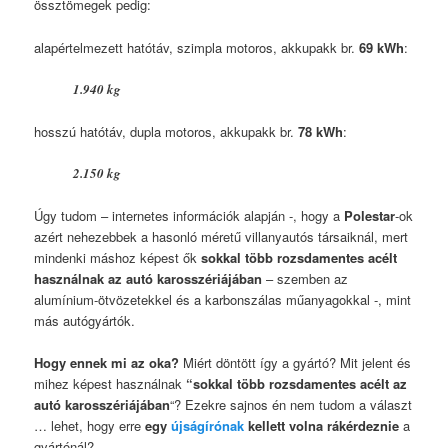
össztömegek pedig:
alapértelmezett hatótáv, szimpla motoros, akkupakk br.
69 kWh
:
1.940 kg
hosszú hatótáv, dupla motoros, akkupakk br.
78 kWh
:
2.150 kg
Úgy tudom – internetes információk alapján -, hogy a
Polestar
-ok
azért nehezebbek a hasonló méretű villanyautós társaiknál, mert
mindenki máshoz képest ők
sokkal több rozsdamentes acélt
használnak az autó karosszériájában
– szemben az
alumínium-ötvözetekkel és a karbonszálas műanyagokkal -, mint
más autógyártók.
Hogy ennek mi az oka?
Miért döntött így a gyártó? Mit jelent és
mihez képest használnak
“sokkal több rozsdamentes acélt az
autó karosszériájában
“? Ezekre sajnos én nem tudom a választ
… lehet, hogy erre
egy
újságírónak
kellett volna rákérdeznie
a
gyártónál?