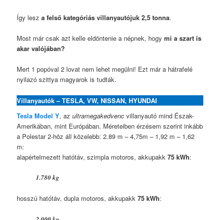
Így lesz
a felső kategóriás villanyautójuk 2,5 tonna
.
Most már csak azt kelle eldöntenie a népnek, hogy
mi a szart is
akar valójában?
Mert 1 popóval 2 lovat nem lehet megülni! Ezt már a hátrafelé
nyilazó szittya magyarok is tudták.
Villanyautók – TESLA, VW, NISSAN, HYUNDAI
Tesla Model Y
, az
ultramegakedvenc
villanyautó mind Észak-
Amerikában, mint Európában. Méreteiben érzésem szerint inkább
a Polestar 2-höz áll közelebb: 2.89 m – 4,75m – 1,92 m – 1,62
m:
alapértelmezett hatótáv, szimpla motoros, akkupakk
75 kWh
:
1.780 kg
hosszú hatótáv, dupla motoros, akkupakk
75 kWh
:
2.000 kg