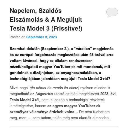
Napelem, Szaldós
Elszámolás & A Megújult
Tesla Model 3 (Frissítve!)
Posted on
September 3, 2023
Szombat délután (Szeptember 2.), a “váratlan” megjelenés
és az európai forgalmazás megkezdése után 48 órával arra
voltam kíváncsi, hogy az általam rendszeresen
nézett/hallgatott magyar YouTuber-ek mit mondanak, mit
gondolnak a dizájnjában, az anyaghasználatában, a
technológiájában jelentősen megújult Tesla Model 3-ról?
Mivel angol
(és német és román és olasz)
nyelven minden is
megtudható az Augusztus utolsó estéjén megérkezett
2023. évi
Tesla Model 3
-ról, nem is igazán a technológiai részletek
ismételgetése, hanem
az egyes magyar YouTuber-ek
személyes véleménye érdekelt volna…
De nem tudhattam
meg, mert … nem tudom, talán még nem akarták elmondani.