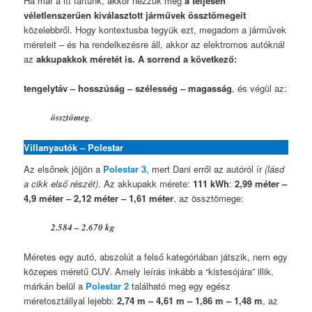
Ha már a itt tartunk, akkor nézzük meg
a teljesen
véletlenszerűen kiválasztott járművek össztömegeit
közelebbről. Hogy kontextusba tegyük ezt, megadom a járművek
méreteit – és ha rendelkezésre áll, akkor az elektromos autóknál
az
akkupakkok méretét is. A sorrend a következő:
tengelytáv – hosszúság – szélesség – magasság
, és végül az:
össztömeg
.
Villanyautók – Polestar
Az elsőnek jöjjön a
Polestar 3
, mert Dani erről az autóról ír
(lásd
a cikk első részét)
. Az akkupakk mérete:
111 kWh
:
2,99 méter –
4,9 méter – 2,12 méter – 1,61 méter
, az össztömege:
2.584 – 2.670 kg
Méretes egy autó, abszolút a felső kategóriában játszik, nem egy
közepes méretű CUV. Amely leírás inkább a “kistesójára” illik,
márkán belül a
Polestar 2
található meg egy egész
méretosztállyal lejebb:
2,74 m – 4,61 m – 1,86 m – 1,48 m
, az