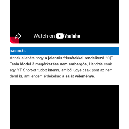
HANDRÁS
Annak ellenére hogy
a jelentős frissétekkel rendelkező “új”
Tesla Model 3 megérkezése nem embargós
, Handrás csak
egy YT Short-ot tudott kitenni, amiből ugye csak pont az nem
derül ki, ami engem érdekelne:
a saját véleménye
.