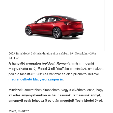
2023 Tesla Model 3 (Higland): ultra piros színben, 19″ Nova könnyűfém
felnikkel
A hanyatló nyugaton
(példuál: Románia)
már mindenki
megtudhatta
az új Model 3-ról
YouTube-on mindazt, amit akart,
pedig a facelift-elt, 2023-as változat az első pillanattól kezdve
megrendelhető Magyarországon is
.
Mindezek ismeretében elmondható, vagyis elvárható lenne, hogy
az édes anyanyelvünkön is hallhassunk, láthassunk annyit,
amennyit csak lehet az 5 év után megújult Tesla Model 3-ról
.
Miért, miért??