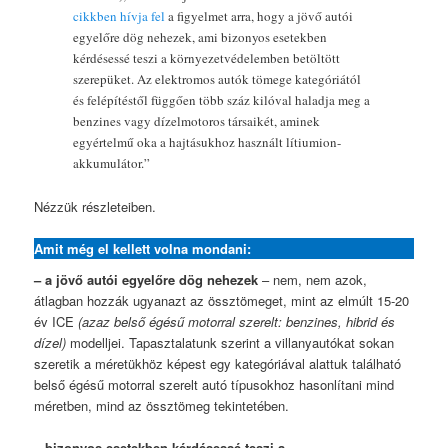
cikkben hívja fel
a figyelmet arra, hogy a jövő autói
egyelőre dög nehezek, ami bizonyos esetekben
kérdésessé teszi a környezetvédelemben betöltött
szerepüket. Az elektromos autók tömege kategóriától
és felépítéstől függően több száz kilóval haladja meg a
benzines vagy dízelmotoros társaikét, aminek
egyértelmű oka a hajtásukhoz használt lítiumion-
akkumulátor.”
Nézzük részleteiben.
Amit még el kellett volna mondani:
– a jövő autói egyelőre dög nehezek
– nem, nem azok,
átlagban hozzák ugyanazt az össztömeget, mint az elmúlt 15-20
év ICE
(azaz belső égésű motorral szerelt: benzines, hibrid és
dízel)
modelljei. Tapasztalatunk szerint a villanyautókat sokan
szeretik a méretükhöz képest egy kategóriával alattuk található
belső égésű motorral szerelt autó típusokhoz hasonlítani mind
méretben, mind az össztömeg tekintetében.
– bizonyos esetekben kérdésessé teszi a