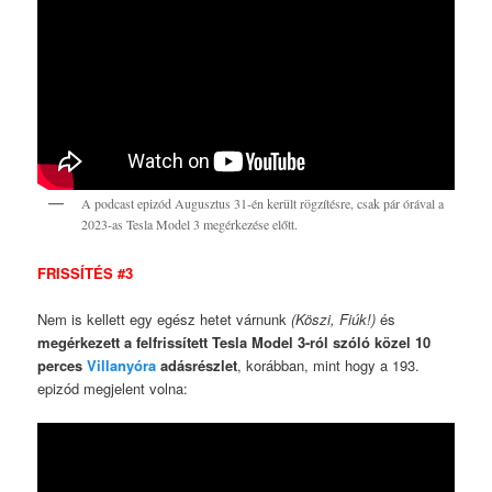
A podcast epizód Augusztus 31-én került rögzítésre, csak pár órával a
2023-as Tesla Model 3 megérkezése előtt.
FRISSÍTÉS #3
Nem is kellett egy egész hetet várnunk
(Köszi, Fiúk!)
és
megérkezett a felfrissített Tesla Model 3-ról szóló közel 10
perces
Villanyóra
adásrészlet
, korábban, mint hogy a 193.
epizód megjelent volna: