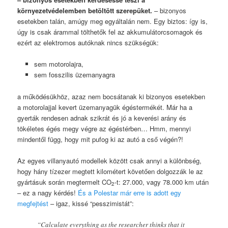
környezetvédelemben betöltött szerepüket.
– bizonyos
esetekben talán, amúgy meg egyáltalán nem. Egy biztos: így is,
úgy is csak árammal tölthetők fel az akkumulátorcsomagok és
ezért az elektromos autóknak nincs szükségük:
sem motorolajra,
sem fosszilis üzemanyagra
a működésükhöz, azaz nem bocsátanak ki bizonyos esetekben
a motorolajjal kevert üzemanyagük égéstermékét. Már ha a
gyerták rendesen adnak szikrát és jó a keverési arány és
tökéletes égés megy végre az égéstérben… Hmm, mennyi
mindentől függ, hogy mit pufog ki az autó a cső végén?!
Az egyes villanyautó modellek között csak annyi a különbség,
hogy hány tízezer megtett kilométert követően dolgozzák le az
gyártásuk során megtermelt CO
-t: 27.000, vagy 78.000 km után
2
– ez a nagy kérdés!
És a Polestar már erre is adott egy
megfejtést
– igaz, kissé “pesszimistát”:
“Calculate everything as the researcher thinks that it