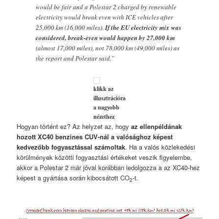
would be fair and a Polestar 2 charged by renewable
electricity would break even with ICE vehicles after
25,000 km (16,000 miles).
If the EU electricity mix was
considered, break-even would happen by 27,000 km
(almost 17,000 miles), not 78,000 km (49,000 miles) as
the report and Polestar said.”
klikk az
illusztrációra
a nagyobb
nézethez
Hogyan történt ez? Az helyzet az, hogy
az ellenpéldának
hozott XC40 benzines CUV-nál a valósághoz képest
kedvezőbb fogyasztással számoltak
. Ha a valós közlekedési
körülmények közötti fogyasztási értékeket veszik figyelembe,
akkor a Polestar 2 már jóval korábban ledolgozza a az XC40-hez
képest a gyártása során kibocsátott CO
-t.
2