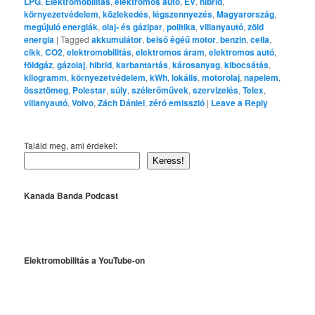
LPG
,
Elektromobilitás
,
elektromos autó
,
EV
,
hibrid
,
környezetvédelem
,
közlekedés
,
légszennyezés
,
Magyarország
,
megújuló energiák
,
olaj- és gázipar
,
politika
,
villanyautó
,
zöld
energia
|
Tagged
akkumulátor
,
belső égéű motor
,
benzin
,
cella
,
cikk
,
CO2
,
elektromobilitás
,
elektromos áram
,
elektromos autó
,
földgáz
,
gázolaj
,
hibrid
,
karbantartás
,
károsanyag
,
kibocsátás
,
kilogramm
,
környezetvédelem
,
kWh
,
lokális
,
motorolaj
,
napelem
,
össztömeg
,
Polestar
,
súly
,
szélerőművek
,
szervizelés
,
Telex
,
villanyautó
,
Volvo
,
Zách Dániel
,
zéró emisszió
|
Leave a Reply
Találd meg, ami érdekel:
Keress!
Kanada Banda Podcast
Elektromobilitás a YouTube-on