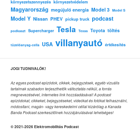
környezetszennyezés
környezetvédelem
Magyarország
Model 3
megújuló energia
Model S
podcast
Model Y
Nissan
PHEV
pickup truck
Tesla
Toyota
töltés
Supercharger
podkaszt
Texas
villanyautó
USA
értékesítés
tüzelőanyag-cella
JOGI TUDNIVALÓK!
Az egyes podcast epizódok, cikkek, bejegyzések, egyéb vizuális
tartalmak szabadon terjeszthetők változtatás nélkül, a forrás
megnevezésével, internetes link hozzáadásával!
A podcast
epizódokat, cikkeket, bejegyzéseket, videókat és fotókat felhasználni,
módosítani, magán- vagy kereskedelmi céllal kizárólag a Kanada
Banda Podcast szerkesztőinek hozzájárulásával lehetséges!
© 2021-2026 Elektromobilitás Podcast