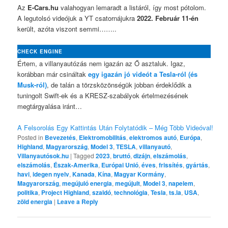
Az
E-Cars.hu
valahogyan lemaradt a listáról, így most pótolom.
A legutolsó videójuk a YT csatornájukra
2022. Február 11-én
került, azóta viszont semmi……..
CHECK ENGINE
Értem, a villanyautózás nem igazán az Ő asztaluk. Igaz,
korábban már csináltak
egy igazán jó videót a Tesla-ról (és
Musk-ról)
, de talán a törzsközönségük jobban érdeklődik a
tuningolt Swift-ek és a KRESZ-szabályok értelmezésének
megtárgyalása iránt…
A Felsorolás Egy Kattintás Után Folytatódik – Még Több Videóval!
Posted in
Bevezetés
,
Elektromobilitás
,
elektromos autó
,
Európa
,
Highland
,
Magyarország
,
Model 3
,
TESLA
,
villanyautó
,
Villanyautósok.hu
|
Tagged
2023
,
bruttó
,
dizájn
,
elszámolás
,
elszámolás
,
Észak-Amerika
,
Európai Unió
,
éves
,
frissítés
,
gyártás
,
havi
,
idegen nyelv
,
Kanada
,
Kína
,
Magyar Kormány
,
Magyarország
,
megújuló energia
,
megújult
,
Model 3
,
napelem
,
politika
,
Project Highland
,
szaldó
,
technológia
,
Tesla
,
ts.la
,
USA
,
zöld energia
|
Leave a Reply