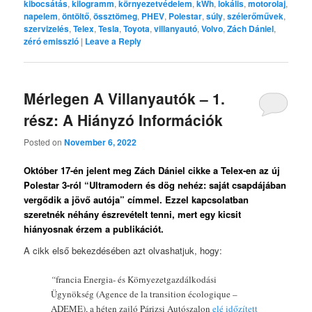
kibocsátás
,
kilogramm
,
környezetvédelem
,
kWh
,
lokális
,
motorolaj
,
napelem
,
öntöltő
,
össztömeg
,
PHEV
,
Polestar
,
súly
,
szélerőművek
,
szervizelés
,
Telex
,
Tesla
,
Toyota
,
villanyautó
,
Volvo
,
Zách Dániel
,
zéró emisszió
|
Leave a Reply
Mérlegen A Villanyautók – 1.
rész: A Hiányzó Információk
Posted on
November 6, 2022
Október 17-én jelent meg Zách Dániel cikke a Telex-en az új
Polestar 3-ról “Ultramodern és dög nehéz: saját csapdájában
vergődik a jövő autója” címmel. Ezzel kapcsolatban
szeretnék néhány észrevételt tenni, mert egy kicsit
hiányosnak érzem a publikációt.
A cikk első bekezdésében azt olvashatjuk, hogy:
“
francia Energia- és Környezetgazdálkodási
Ügynökség (Agence de la transition écologique –
ADEME), a héten zajló Párizsi Autószalon
elé időzített