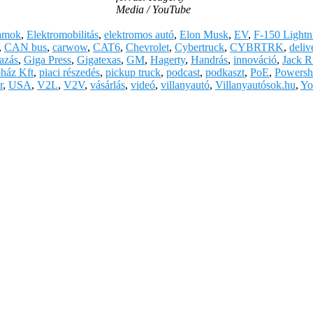
Media / YouTube
lamok
,
Elektromobilitás
,
elektromos autó
,
Elon Musk
,
EV
,
F-150 Lightn
,
CAN bus
,
carwow
,
CAT6
,
Chevrolet
,
Cybertruck
,
CYBRTRK
,
deliv
azás
,
Giga Press
,
Gigatexas
,
GM
,
Hagerty
,
Handrás
,
innováció
,
Jack R
ház Kft
,
piaci részedés
,
pickup truck
,
podcast
,
podkaszt
,
PoE
,
Powersh
r
,
USA
,
V2L
,
V2V
,
vásárlás
,
videó
,
villanyautó
,
Villanyautósok.hu
,
Yo