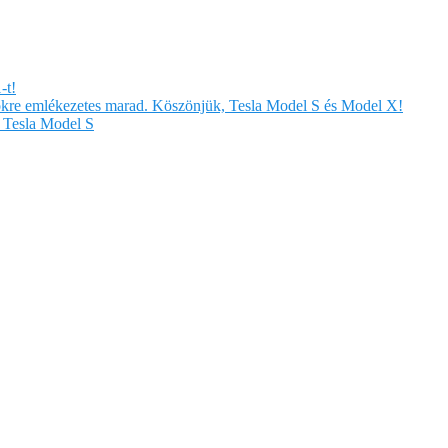
-t!
örökre emlékezetes marad. Köszönjük, Tesla Model S és Model X!
Tesla Model S