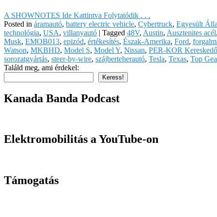
A SHOWNOTES Ide Kattintva Folytatódik . . .
Posted in
áramautó
,
battery electric vehicle
,
Cybertruck
,
Egyesült Ál
technológia
,
USA
,
villanyautó
|
Tagged
48V
,
Austin
,
Ausztenites acél
Musk
,
EMOB013
,
epizód
,
értékesítés
,
Észak-Amerika
,
Ford
,
forgalm
Watson
,
MKBHD
,
Model S
,
Model Y
,
Nissan
,
PER-KOR Kereskedő
sorozatgyártás
,
steer-by-wire
,
szájberteherautó
,
Tesla
,
Texas
,
Top Gea
Találd meg, ami érdekel:
Keress!
Kanada Banda Podcast
Elektromobilitás a YouTube-on
Támogatás