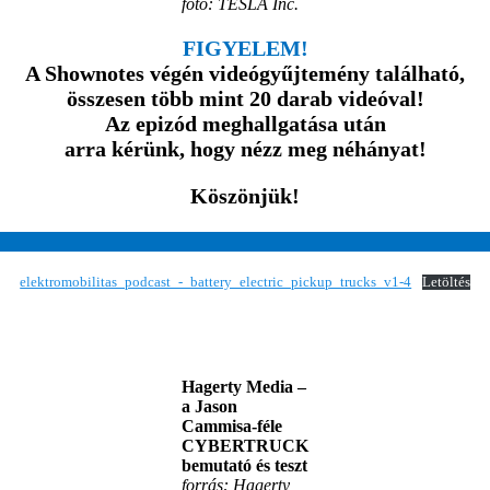
fotó: TESLA Inc.
FIGYELEM!
A Shownotes végén videógyűjtemény található,
összesen több mint 20 darab videóval!
Az epizód meghallgatása után
arra kérünk, hogy nézz meg néhányat!
Köszönjük!
elektromobilitas_podcast_-_battery_electric_pickup_trucks_v1-4
Letöltés
Hagerty Media –
a Jason
Cammisa-féle
CYBERTRUCK
bemutató és teszt
forrás: Hagerty