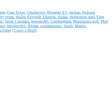
ing
,
Giga Texas
,
Gigafactory
,
Hummer EV
,
pickup
,
Podcast
,
ery event
,
dizájn
,
Egyesült Államok
,
eladás
,
elektromos autó
,
Elon
ix
,
Jason Cammisa
,
kereskedés
,
Lamborghini
,
Martenzites acél
,
Matt
are
,
présöntvény
,
Rivian
,
rozsdamentes
,
Sandy Munro
,
uTuber
|
Leave a Reply