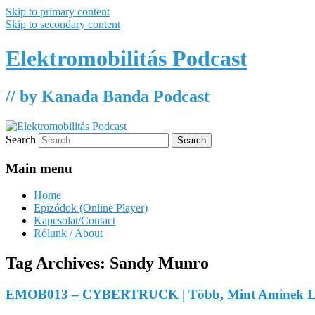
Skip to primary content
Skip to secondary content
Elektromobilitás Podcast
// by Kanada Banda Podcast
Search
Main menu
Home
Epizódok (Online Player)
Kapcsolat/Contact
Rólunk / About
Tag Archives:
Sandy Munro
EMOB013 – CYBERTRUCK | Több, Mint Aminek Lá