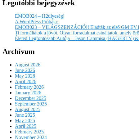
Legutóbbi bejegyzések
EMOB024 – H2ülyeség!
A WordPress Próbája:
EMOB023 – VILÁGSZENZÁCIÓ!! Eladták az első GM EV1
Ti formáltátok a jövőt. Olyan forradalmat csináltatok, amely 
Életed Legfontosabb Autója – Jason Cammisa (HAGERTY) & 
Archívum
August 2026
June 2026
May 2026
April 2026
February 2026
January 2026
December 2025
September 2025
August 2025
June 2025
May 2025
April 2025
February 2025
November 2024