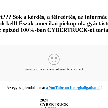
t??? Sok a kérdés, a félreértés, az informá
ok kell! Észak-amerikai pickup-ok, gyártást
z az epizód 100%-ban CYBERTRUCK-ot tart
Az egyes epizódokat már
a YouTube-on is meghallgathatod
!
2024
CYBERTRUCK