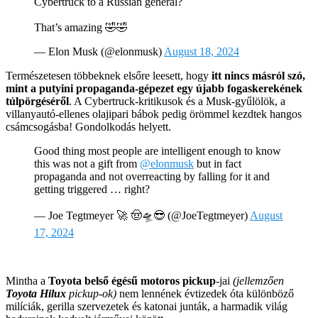
Cybertruck to a Russian general?
That’s amazing 🤣🤣
— Elon Musk (@elonmusk)
August 18, 2024
Természetesen többeknek elsőre leesett, hogy
itt nincs másról szó,
mint a putyini propaganda-gépezet egy újabb fogaskerekének
túlpörgéséről
. A Cybertruck-kritikusok és a Musk-gyűlölök, a
villanyautó-ellenes olajipari bábok pedig örömmel kezdtek hangos
csámcsogásba! Gondolkodás helyett.
Good thing most people are intelligent enough to know
this was not a gift from
@elonmusk
but in fact
propaganda and not overreacting by falling for it and
getting triggered … right?
— Joe Tegtmeyer 🚀 🤠🛸😎 (@JoeTegtmeyer)
August
17, 2024
Mintha a
Toyota belső égésű motoros pickup
-jai
(jellemzően
Toyota Hilux
pickup-ok)
nem lennének évtizedek óta különböző
milíciák, gerilla szervezetek és katonai junták, a harmadik világ