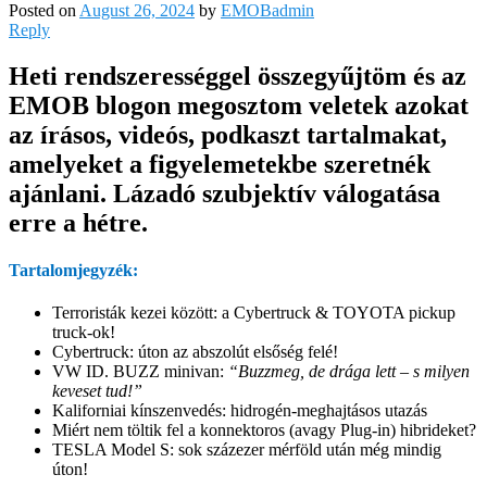
Posted on
August 26, 2024
by
EMOBadmin
Reply
Heti rendszerességgel összegyűjtöm és az
EMOB blogon megosztom veletek azokat
az írásos, videós, podkaszt tartalmakat,
amelyeket a figyelemetekbe szeretnék
ajánlani. Lázadó szubjektív válogatása
erre a hétre.
Tartalomjegyzék:
Terroristák kezei között: a Cybertruck & TOYOTA pickup
truck-ok!
Cybertruck: úton az abszolút elsőség felé!
VW ID. BUZZ minivan:
“Buzzmeg, de drága lett – s milyen
keveset tud!”
Kaliforniai kínszenvedés: hidrogén-meghajtásos utazás
Miért nem töltik fel a konnektoros (avagy Plug-in) hibrideket?
TESLA Model S: sok százezer mérföld után még mindig
úton!