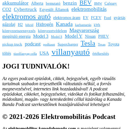
BEV
akkumulátor
benzin
Alberta
bemutató
Calgary
BMW
elektromobilitás
Cybertruck
CO2
Egyesült Államok
elektromos autó
elektromos áram
EV
FCEV
gyártás
Ford
Kanada
gázolaj
Hidrogén
H2
hibrid
karbantartás
kWh
Magyarország
környezetszennyezés
környezetvédelem
Model Y
Model 3
megújuló energia
Nissan
PHEV
Model S
Tesla
podcast
Toyota
pickup truck
Supercharger
podkaszt
Texas
villanyautó
USA
töltés
értékesítés
tüzelőanyag-cella
JOGI TUDNIVALÓK!
Az egyes podcast epizódok, cikkek, bejegyzések, egyéb vizuális
tartalmak szabadon terjeszthetők változtatás nélkül, a forrás
megnevezésével, internetes link hozzáadásával!
A podcast
epizódokat, cikkeket, bejegyzéseket, videókat és fotókat felhasználni,
módosítani, magán- vagy kereskedelmi céllal kizárólag a Kanada
Banda Podcast szerkesztőinek hozzájárulásával lehetséges!
© 2021-2026 Elektromobilitás Podcast
Az
elektromobilitas.kanadabanada.com
-n megjelent valamennyi