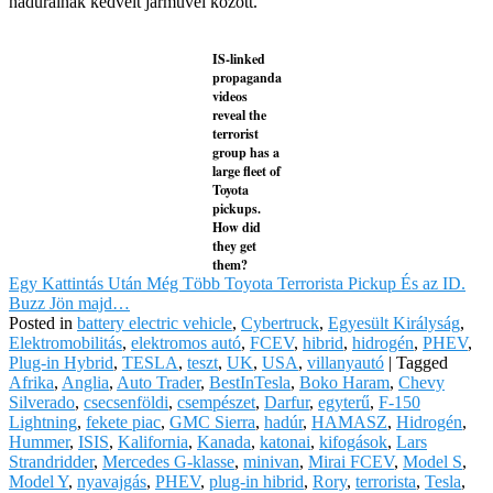
hadurainak kedvelt járművei között.
IS-linked
propaganda
videos
reveal the
terrorist
group has a
large fleet of
Toyota
pickups.
How did
they get
them?
Egy Kattintás Után Még Több Toyota Terrorista Pickup És az ID.
Buzz Jön majd…
Posted in
battery electric vehicle
,
Cybertruck
,
Egyesült Királyság
,
Elektromobilitás
,
elektromos autó
,
FCEV
,
hibrid
,
hidrogén
,
PHEV
,
Plug-in Hybrid
,
TESLA
,
teszt
,
UK
,
USA
,
villanyautó
|
Tagged
Afrika
,
Anglia
,
Auto Trader
,
BestInTesla
,
Boko Haram
,
Chevy
Silverado
,
csecsenföldi
,
csempészet
,
Darfur
,
egyterű
,
F-150
Lightning
,
fekete piac
,
GMC Sierra
,
hadúr
,
HAMASZ
,
Hidrogén
,
Hummer
,
ISIS
,
Kalifornia
,
Kanada
,
katonai
,
kifogások
,
Lars
Strandridder
,
Mercedes G-klasse
,
minivan
,
Mirai FCEV
,
Model S
,
Model Y
,
nyavajgás
,
PHEV
,
plug-in hibrid
,
Rory
,
terrorista
,
Tesla
,