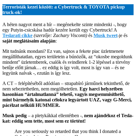
Terroristák kezei között: a Cybertruck & TOYOTA pickup
truck-ok!
A héten nagyot ment a hír – megénekelte szinte mindenki -, hogy
egy Putyin-csicskása hadúr kezére került egy Cybertruck! A
Teslarati cikke
(szerzője: Zachary Visconti)
és
Musk twee
t
-je és
saját meglátásaim alapján
:
Mit tudnánk mondani? Ez van, sajnos a fekete piac üzletmenete
megállíthatatlan, egyes területein a búnözők, az “okosbe megoldunk
mindent” üzletemberek, csalók és svindlerek 1-2 lépéssel a törvény
betűje előtt járnak… ez eddig is így volt, most is így van – és ne
legyünk naívak -, ezután is így lesz.
A CT – felépítéséből adódóan – strapabíró járműnek tekinthető, de
nem sebeztethetlen, nem megölhetetlen.
Egy harci helyzetben
hasonlóan “ártalmatlanná” tehető, vagyis megsemmisíthető,
mint bármelyik katonai célokra legyártott UAZ, vagy G-Merci,
pácélzat nélküli HUMMER.
Musk pedig
– a pletykákkal ellentétben -,
nem ajándékoz el Tesla-
kat: eddig sem tette, most sem ez történt!
Are you seriously so retarded that you think I donated a