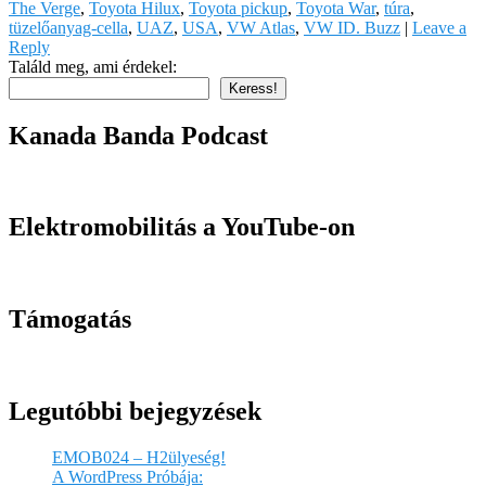
The Verge
,
Toyota Hilux
,
Toyota pickup
,
Toyota War
,
túra
,
tüzelőanyag-cella
,
UAZ
,
USA
,
VW Atlas
,
VW ID. Buzz
|
Leave a
Reply
Találd meg, ami érdekel:
Keress!
Kanada Banda Podcast
Elektromobilitás a YouTube-on
Támogatás
Legutóbbi bejegyzések
EMOB024 – H2ülyeség!
A WordPress Próbája: