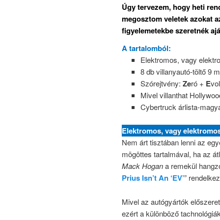
Úgy tervezem, hogy heti re
megosztom veletek azokat az 
figyelemetekbe szeretnék ajá
A tartalomból:
Elektromos, vagy elektr
8 db villanyautó-töltő 9 mi
Szórejtvény:
Ze
ró +
E
vo
Mivel villanthat Hollywoo
Cybertruck árlista-magy
Elektromos, vagy elektromos
Nem árt tisztában lenni az eg
mögöttes tartalmával, ha az át
Mack Hogan
a remekül hangz
Prius Isn’t An ‘EV’
” rendelke
Mivel az autógyártók előszere
ezért a különböző tachnológiá