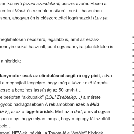
ősen könnyű
(szánt szándékkal)
összezavarni. Ebben a
eremteni
Mack
és szerintem sikerült neki – hasonlóan
usban, ahogyan én is előszeretettel fogalmazok! (
Luv ya,
meglehetősen népszerű, legalább is, amit az észak-
amennyire sokat használt, pont ugyanannyira jelentéktelen is.
a hibridek:
llanymotor csak az elindulásnál segít rá egy picit
, adva
t a meghajtott tengelyre, hogy még a következő lámpás
rhesse a benzines lassúság az 50 km/h-t…
e beépített “akkupakk”
(LOL! Zsebtelep…)
a mérete
 nagyobb nadrágzsebben A reklámokban ezek a
Mild
HEV)
, azaz a
lágy-hibridek
. Mint az a
dart
, amivel ugyan
ppen a nyíl hegye olyan tompa, hogy még egy tál szétfőtt
 bele…
lagos)
HEV
-ek, például a Toyota-féle “öntöltő” hibridek,