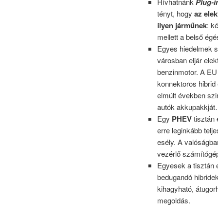
Hívhatnánk
Plug-i
tényt, hogy
az ele
ilyen járműnek
: k
mellett a belső ég
Egyes hiedelmek sz
városban eljár ele
benzinmotor. A EU 
konnektoros hibrid
elmúlt években szin
autók akkupakkjá
Egy
PHEV
tisztán
erre leginkább tel
esély. A valóságba
vezérlő számítógép
Egyesek a tisztán 
bedugandó hibride
kihagyható, átugorh
megoldás.