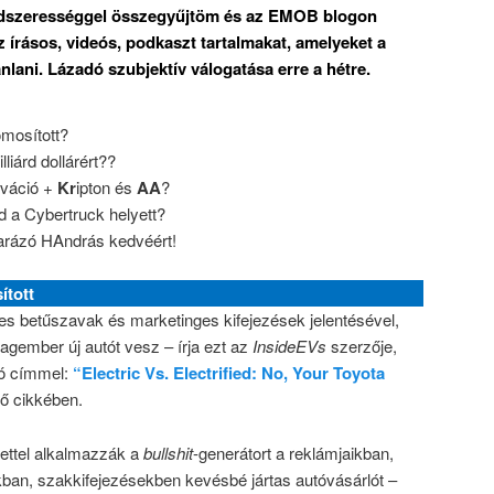
ndszerességgel összegyűjtöm és az EMOB blogon
írásos, videós, podkaszt tartalmakat, amelyeket a
nlani. Lázadó szubjektív válogatása erre a hétre.
omosított?
lliárd dollárért??
lváció +
Kr
ipton és
AA
?
d a Cybertruck helyett?
arázó HAndrás kedvéért!
ított
yes betűszavak és marketinges kifejezések jelentésével,
lagember új autót vesz – írja ezt az
InsideEVs
szerzője,
ó címmel:
“Electric Vs. Electrified: No, Your Toyota
ző cikkében.
tettel alkalmazzák a
bullshit
-generátort a reklámjaikban,
kban, szakkifejezésekben kevésbé jártas autóvásárlót –