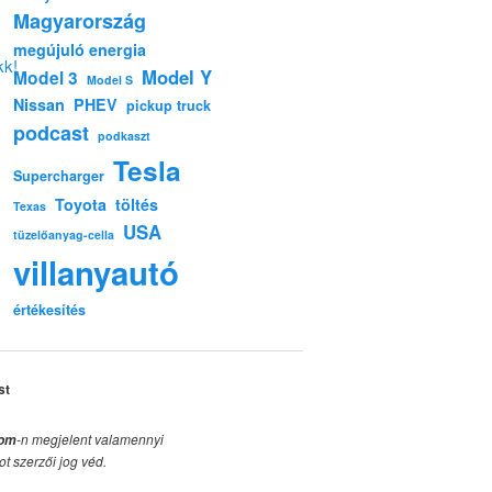
Magyarország
megújuló energia
kk!
Model Y
Model 3
Model S
Nissan
PHEV
pickup truck
podcast
podkaszt
Tesla
Supercharger
Toyota
töltés
Texas
USA
tüzelőanyag-cella
villanyautó
értékesítés
st
-n megjelent valamennyi
com
ot szerzői jog véd.