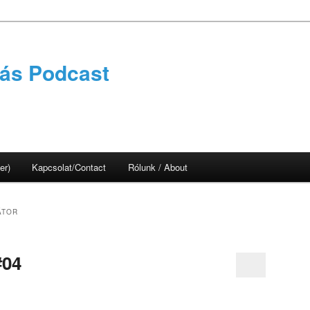
tás Podcast
er)
Kapcsolat/Contact
Rólunk / About
ÁTOR
#04