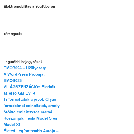
Elektromobilitás a YouTube-on
Támogatás
Legutóbbi bejegyzések
EMOB024 – H2ülyeség!
A WordPress Próbája:
EMOB023 –
VILÁGSZENZÁCIÓ!! Eladták
az első GM EV1-t!
Ti formáltátok a jövőt. Olyan
forradalmat csináltatok, amely
örökre emlékezetes marad.
Köszönjük, Tesla Model S és
Model X!
Életed Legfontosabb Autója –