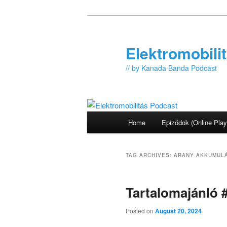
Skip
Skip
to
to
primary
secondary
Elektromobili
content
content
// by Kanada Banda Podcast
Main
Home
Epizódok (Online Play
menu
TAG ARCHIVES:
ARANY AKKUMUL
Tartalomajánló 
Posted on
August 20, 2024