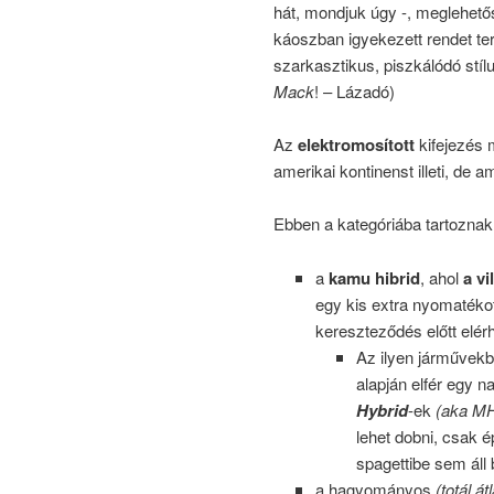
hát, mondjuk úgy -, meglehet
káoszban igyekezett rendet t
szarkasztikus, piszkálódó stíl
Mack
!
– Lázadó)
Az
elektromosított
kifejezés 
amerikai kontinenst illeti, de 
Ebben a kategóriába tartoznak 
a
kamu hibrid
, ahol
a vi
egy kis extra nyomatéko
kereszteződés előtt elé
Az ilyen járművekb
alapján elfér egy
Hybrid
-ek
(aka M
lehet dobni, csak é
spagettibe sem áll
a hagyományos
(totál át