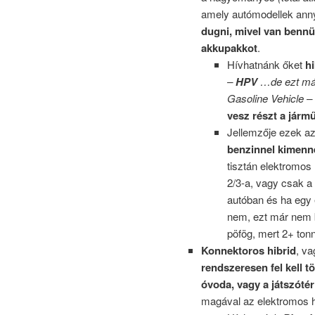
amely autómodellek ann
dugni, mivel van bennü
akkupakkot
.
Hívhatnánk őket
h
–
HPV
…de ezt már
Gasoline Vehicle –
vesz részt a jár
Jellemzője ezek a
benzinnel kimenne
tisztán elektromos
2/3-a, vagy csak a 
autóban és ha egy
nem, ezt már nem b
pöfög, mert 2+ tonn
Konnektoros hibrid
, va
rendszeresen fel kell t
óvoda, vagy a játszót
magával az elektromos ha