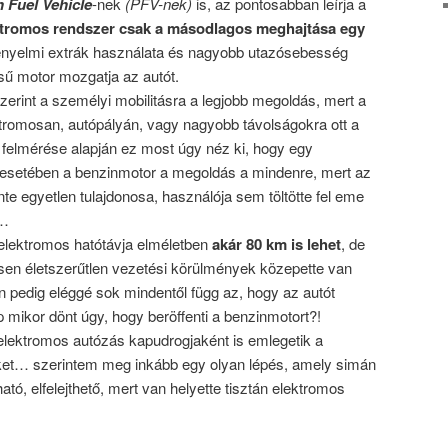
n Fuel Vehicle
-nek
(PFV-nek)
is, az pontosabban leírja a
ktromos rendszer csak a másodlagos meghajtása egy
ényelmi extrák használata és nagyobb utazósebesség
ésű motor mozgatja az autót.
erint a személyi mobilitásra a legjobb megoldás, mert a
ktromosan, autópályán, vagy nagyobb távolságokra ott a
felmérése alapján ez most úgy néz ki, hogy egy
 esetében a benzinmotor a megoldás a mindenre, mert az
te egyetlen tulajdonosa, használója sem töltötte fel eme
t…
 elektromos hatótávja elméletben
akár 80 km is lehet
, de
jesen életszerűtlen vezetési körülmények közepette van
n pedig eléggé sok mindentől függ az, hogy az autót
 mikor dönt úgy, hogy beröffenti a benzinmotort?!
elektromos autózás kapudrogjaként is emlegetik a
ket… szerintem meg inkább egy olyan lépés, amely simán
ató, elfelejthető, mert van helyette tisztán elektromos