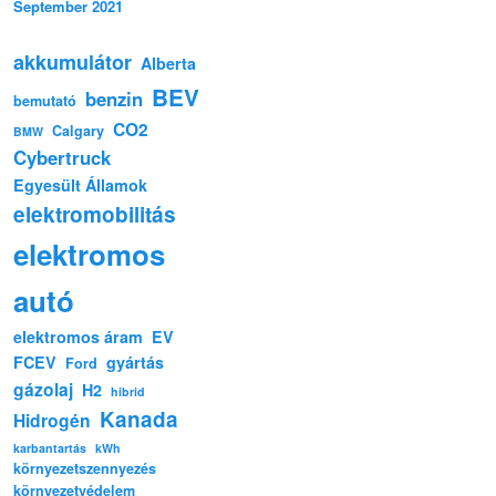
September 2021
akkumulátor
Alberta
BEV
benzin
bemutató
CO2
Calgary
BMW
Cybertruck
Egyesült Államok
elektromobilitás
elektromos
autó
elektromos áram
EV
FCEV
gyártás
Ford
gázolaj
H2
hibrid
Kanada
Hidrogén
karbantartás
kWh
környezetszennyezés
környezetvédelem