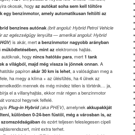
yira okosak, hogy
az autókat soha sem kell töltőre
k egy benzinmotor, amely automatikusan feltölti az
ibrid benzines autónak
(brit angolul: Hybrid Petrol Vehicle
 az egészségügy lenyúlta — amerikai angolul: Hybrid
HGV
)
is akár, mert
a benzinmotor nagyobb arányban
mű működtetésében, mint az
elektromos hajtás.
z autóknak, hogy
nincs hatótáv para
, mert
1 tank
k a világból, majd még vissza is jönnek onnan
. A
 hatótáv papíron
akár 30 km is lehet
, a valóságban meg a
fele, ha megy a klíma + az ülésfűtés, ha 4 ülnek az
 emelkedőn mennek és még mindez télen is történik… ja,
írja el a villanyhajtás, ekkor már régen a benzinmotor
át vonszol hegynek felfelé.
gyis
Plug-in Hybrid
(aka PHEV)
, amelynek
akkupakkját
ölteni, különben 0-24-ben füstöl, még a városban is, az
ér szomszédságában
és ezért teljesen feleslegesen cipeli
jtásrendszert, mint extra terhet.