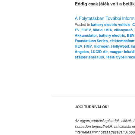
Eddig csak játék volt a betűk
A Folytatásban További Inform
Posted in
battery electric vehicle
,
C
EV
,
FCEV
,
hibrid
,
USA
,
villanyautó
,
Akkumulátor
,
battery electric
,
BEV
Foundatiuon Series
,
elektomosított
HEV
,
HGV
,
Hidrogén
,
Hollywood
,
In
Angeles
,
LUCID Air
,
magyar feltalá
szájberteherautó
,
Tesla Cybertruc
JOGI TUDNIVALÓK!
Az egyes podcast epizódok, cikkek, 
szabadon terjeszthetők változtatás n
internetes link hozzáadásával!
A pod