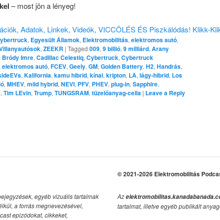
kel
– most jön a lényeg!
ációk, Adatok, Linkek, Videók, VICCÖLÉS ÉS Piszkálódás! Klikk-Kli
ybertruck
,
Egyesült Államok
,
Elektromobilitás
,
elektromos autó
,
Villanyautósok
,
ZEEKR
|
Tagged
009
,
9 billió
,
9 milliárd
,
Arany
,
Bródy Imre
,
Cadillac Celestiq
,
Cybertruck
,
Cybertruck
,
elektromos autó
,
FCEV
,
Geely
,
GM
,
Golden Battery
,
H2
,
Handrás
,
sideEVs
,
Kalifornia
,
kamu hibrid
,
kínai
,
kripton
,
LA
,
lágy-hibrid
,
Los
ló
,
MHEV
,
mild hybrid
,
NEVI
,
PFV
,
PHEV
,
plug-in
,
Sapphire
,
k
,
Tim LEvin
,
Trump
,
TUNGSRAM
,
tüzelőanyag-cella
|
Leave a Reply
© 2021-2026 Elektromobilitás Podca
bejegyzések, egyéb vizuális tartalmak
Az
elektromobilitas.kanadabanada.
élkül, a forrás megnevezésével,
tartalmat, illetve egyéb publikált anyag
cast epizódokat, cikkeket,