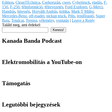
Edition
,
CleanTEchnica
,
Csehország
,
csere
,
Cybertruck
,
eladás
,
F-
150
,
F-250
,
félinformáció
,
félrevezetés
,
Ford Explorer
,
G-Merci
,
Handrás
,
híresség
,
Horváth András
,
kritika
,
Mark T Miller
,
Mercedes-Benz
,
off-roader
,
pickup truck
,
Pilis
,
rendőrautó
,
Super
Baja
,
Totalcar
,
Tremor
,
vélemény
,
vontatás
|
Leave a Reply
Találd meg, ami érdekel:
Keress!
Kanada Banda Podcast
Elektromobilitás a YouTube-on
Támogatás
Legutóbbi bejegyzések