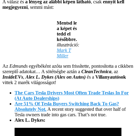
A válasz és
a lényeg az alábbi képen látható
, csak
ennyit kell
megjegyezni
, semmi mást:
Mentsd le
a képet és
tedd el
későbbre.
illusztráció:
Mark T
Miller
Az
Edmunds
egyébéként azóta sem frissítette, pontosította a cikkben
szereplő adatokat… A sötétségbe aztán a
CleanTechnica
, az
InsideEVs
,
Alex L. Dykes (Alex on Autos)
és a
Villanyautósok
vittek 2 marék világosságot!
The Cars Tesla Drivers Most Often Trade Teslas In For
(At Auto Dealerships)
Are 51% Of Tesla Buyers Switching Back To Gas?
Absolutely Not.
A recent story suggested that over half of
Tesla owners trade into gas cars. That’s not true.
Alex L. Dykes: