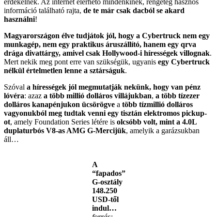
érdekelnek. Az internet elérhető mindenkinek, rengeteg hasznos
információ található rajta,
de te már csak dacból se akard
használni
!
Magyarországon élve tudjátok jól, hogy a Cybertruck nem egy
munkagép, nem egy praktikus áruszállító, hanem egy qrva
drága divattárgy, amivel csak Hollywood-i hírességek villognak
.
Mert nekik meg pont erre van szükségük, ugyanis
egy Cybertruck
nélkül értelmetlen lenne a sztárságuk
.
Szóval
a hírességek jól megmutatják nekünk, hogy van pénz
lóvéra
: azaz
a több millió dolláros villájukban
,
a több tízezer
dolláros kanapénjukon ücsörögve
a
több tízmillió dolláros
vagyonukból meg tudtak venni egy tisztán elektromos pickup-
ot
, amely Foundation Series létére is
olcsóbb volt, mint a 4.0L
duplaturbós V8-as AMG G-Mercijük
, amelyik a garázsukban
áll…
A
“fapados”
G-osztály
148.250
USD-től
indul…
forrás: