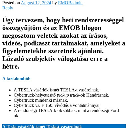
Posted on
August 12, 2024
by
EMOBadmin
Reply
Úgy tervezem, hogy heti rendszerességgel
összegyűjtöm és az EMOB blogon
megosztom veletek azokat az írásos,
videós, podkaszt tartalmakat, amelyeket a
figyelemetekbe szeretnék ajánlani.
Lázadó szubjektív válogatása erre a
hétre.
A tartalomból:
A TESLA vásárlók ismét TESLA-t vásárolnak,
Cybertruck-helyettesítő
pickup truck
-ok Handrásnak,
Cybertruck mindenki másnak,
Cybertruck vs. F-150: vívódás a vontatmánnyal,
A rendőrségi TESLA-k olcsóbbak, mint a rendőrségi Ford-
ok.
A Tesla vásárlók ismét Tesla-t vásárolnak