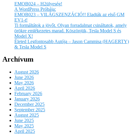
EMOB024 – H2ülyeség!
A WordPress Próbája:
EMOB023 – VILÁGSZENZÁCIÓ!! Eladták az első GM
EV1-t!
Ti formáltátok a jövőt. Olyan forradalmat csináltatok, amely
örökre emlékezetes marad. Köszönjük, Tesla Model S és
Model X!
Életed Legfontosabb Autója – Jason Cammisa (HAGERTY)
& Tesla Model S
Archívum
August 2026
June 2026
May 2026
April 2026
February 2026
January 2026
December 2025
September 2025
August 2025
June 2025
May 2025
April 2025