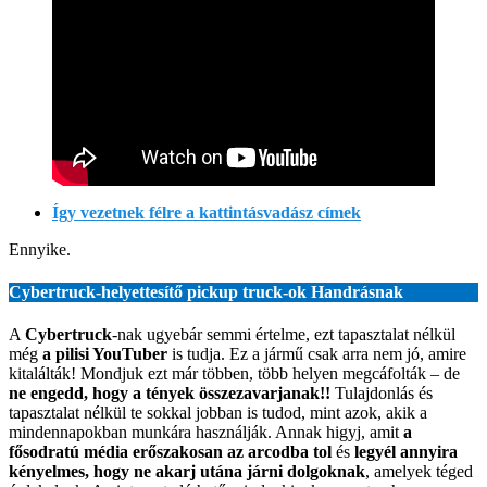
Így vezetnek félre a kattintásvadász címek
Ennyike.
Cybertruck-helyettesítő pickup truck-ok Handrásnak
A
Cybertruck
-nak ugyebár semmi értelme, ezt tapasztalat nélkül
még
a pilisi YouTuber
is tudja. Ez a jármű csak arra nem jó, amire
kitalálták! Mondjuk ezt már többen, több helyen megcáfolták – de
ne engedd, hogy a tények összezavarjanak!!
Tulajdonlás és
tapasztalat nélkül te sokkal jobban is tudod, mint azok, akik a
mindennapokban munkára használják. Annak higyj, amit
a
fősodratú média erőszakosan az arcodba tol
és
legyél annyira
kényelmes, hogy ne akarj utána járni dolgoknak
, amelyek téged