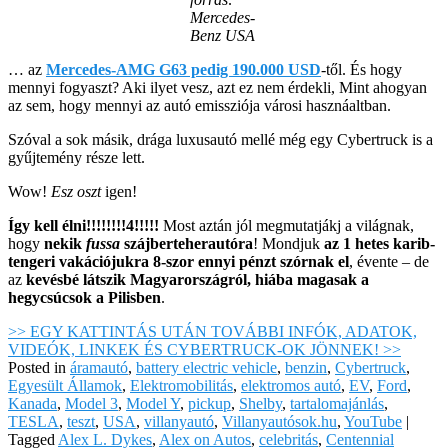
Mercedes-
Benz USA
… az
Mercedes-AMG G63 pedig 190.000 USD
-től. És hogy
mennyi fogyaszt? Aki ilyet vesz, azt ez nem érdekli, Mint ahogyan
az sem, hogy mennyi az autó emissziója városi hasznáaltban.
Szóval a sok másik, drága luxusautó mellé még egy Cybertruck is a
gyűjtemény része lett.
Wow!
Esz oszt
igen!
Így kell élni!!!!!!!!4!!!!!
Most aztán jól megmutatjákj a világnak,
hogy
nekik
fussa
szájberteherautóra
! Mondjuk
az 1 hetes karib-
tengeri vakációjukra 8-szor ennyi pénzt szórnak el
, évente – de
az
kevésbé látszik Magyarországról, hiába magasak a
hegycsúcsok a Pilisben
.
>> EGY KATTINTÁS UTÁN TOVÁBBI INFÓK, ADATOK,
VIDEÓK, LINKEK ÉS CYBERTRUCK-OK JÖNNEK! >>
Posted in
áramautó
,
battery electric vehicle
,
benzin
,
Cybertruck
,
Egyesült Államok
,
Elektromobilitás
,
elektromos autó
,
EV
,
Ford
,
Kanada
,
Model 3
,
Model Y
,
pickup
,
Shelby
,
tartalomajánlás
,
TESLA
,
teszt
,
USA
,
villanyautó
,
Villanyautósok.hu
,
YouTube
|
Tagged
Alex L. Dykes
,
Alex on Autos
,
celebritás
,
Centennial