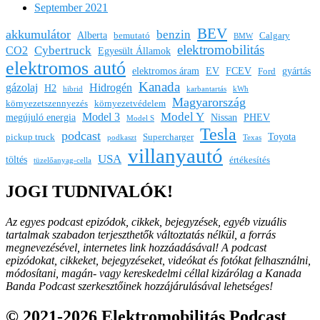
September 2021
BEV
akkumulátor
benzin
Alberta
bemutató
Calgary
BMW
elektromobilitás
Cybertruck
CO2
Egyesült Államok
elektromos autó
elektromos áram
EV
FCEV
gyártás
Ford
Kanada
gázolaj
Hidrogén
H2
hibrid
karbantartás
kWh
Magyarország
környezetszennyezés
környezetvédelem
Model Y
Model 3
megújuló energia
Nissan
PHEV
Model S
Tesla
podcast
Toyota
pickup truck
Supercharger
podkaszt
Texas
villanyautó
USA
töltés
értékesítés
tüzelőanyag-cella
JOGI TUDNIVALÓK!
Az egyes podcast epizódok, cikkek, bejegyzések, egyéb vizuális
tartalmak szabadon terjeszthetők változtatás nélkül, a forrás
megnevezésével, internetes link hozzáadásával!
A podcast
epizódokat, cikkeket, bejegyzéseket, videókat és fotókat felhasználni,
módosítani, magán- vagy kereskedelmi céllal kizárólag a Kanada
Banda Podcast szerkesztőinek hozzájárulásával lehetséges!
© 2021-2026 Elektromobilitás Podcast