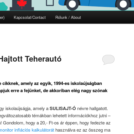
er)
Kapcsolat/Contact
Rólunk / About
Hajtott Teherautó
 cikknek, amely az egyik, 1994-es iskolaújságban
pjuk erre a fejünket, de akkoriban elég nagy szónak
gy iskolaújságja, amely a
SULISAJT-Ó
névre hallgatott.
legváltozatosabb témákban lehetett információkhoz jutni –
 Gondolom, hogy a 20,- Ft-os ár éppen, hogy fedezte az
nitor inflációs kalkulátorát
használva ez az összeg ma