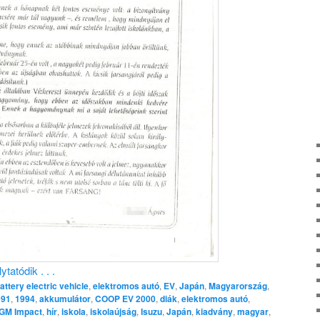
tatódik . . .
attery electric vehicle
,
elektromos autó
,
EV
,
Japán
,
Magyarország
,
991
,
1994
,
akkumulátor
,
COOP EV 2000
,
diák
,
elektromos autó
,
GM Impact
,
hír
,
iskola
,
iskolaújság
,
Isuzu
,
Japán
,
kiadvány
,
magyar
,