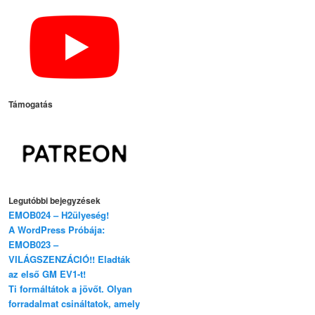
Támogatás
Legutóbbi bejegyzések
EMOB024 – H2ülyeség!
A WordPress Próbája:
EMOB023 –
VILÁGSZENZÁCIÓ!! Eladták
az első GM EV1-t!
Ti formáltátok a jövőt. Olyan
forradalmat csináltatok, amely