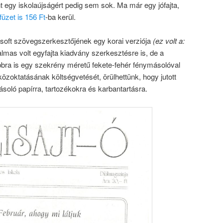
nt egy iskolaújságért pedig sem sok. Ma már egy jófajta,
üzet is 156 Ft
-ba kerül.
osoft szövegszerkesztőjének egy korai verziója
(ez volt a:
almas volt egyfajta kiadvány szerkesztésre is, de a
bbra is egy szekrény méretű fekete-fehér fénymásolóval
közoktatásának költségvetését, örülhettünk, hogy jutott
oló papírra, tartozékokra és karbantartásra.