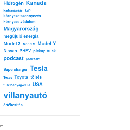
Kanada
Hidrogén
karbantartás
kWh
környezetszennyezés
környezetvédelem
Magyarország
megújuló energia
Model Y
Model 3
Model S
Nissan
PHEV
pickup truck
podcast
podkaszt
Tesla
Supercharger
Toyota
töltés
Texas
USA
tüzelőanyag-cella
villanyautó
értékesítés
st