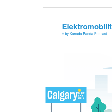
Skip
Skip
to
to
primary
secondary
Elektromobili
content
content
// by Kanada Banda Podcast