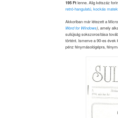
195 Ft
lenne. Alig kétszáz fori
retró-hangulatú, kockás matekf
Akkoriban már létezett a Micr
Word for Windows
)
, amely alk
suliújság sokszorosítása tová
történt. Ismerve a 90-es évek 
pénz fénymásológépra, fénymás