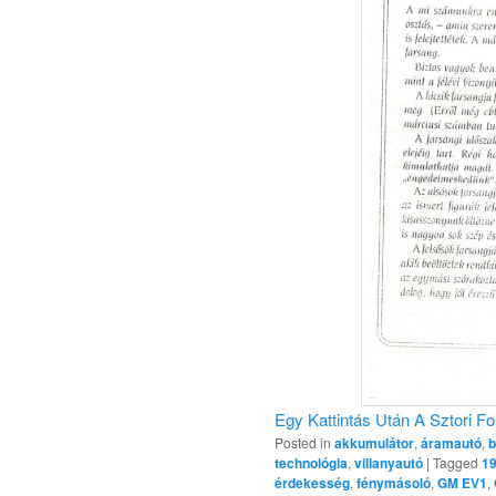
Egy Kattintás Után A Sztori Foly
Posted in
akkumulátor
,
áramautó
,
b
technológia
,
villanyautó
|
Tagged
1
érdekesség
,
fénymásoló
,
GM EV1
,