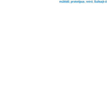
múltidő
,
prototípus
,
retró
,
Sulisajt-ó