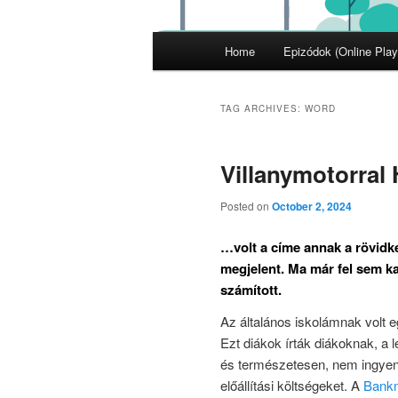
Main
Home
Epizódok (Online Play
menu
TAG ARCHIVES:
WORD
Villanymotorral 
Posted on
October 2, 2024
…volt a címe annak a rövidke
megjelent. Ma már fel sem ka
számított.
Az általános iskolámnak volt e
Ezt diákok írták diákoknak, a 
és természetesen, nem ingyen!
előállítási költségeket. A
Bankmo